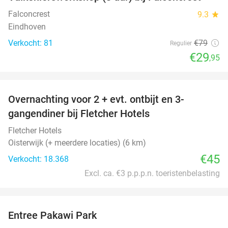
62%
Falconcrest
9.3
star
Eindhoven
Verkocht: 81
€79
Regulier
€29
,95
favorite_border
Overnachting voor 2 + evt. ontbijt en 3-
gangendiner bij Fletcher Hotels
Fletcher Hotels
Oisterwijk (+ meerdere locaties) (6 km)
€45
Verkocht: 18.368
Excl. ca. €3 p.p.p.n. toeristenbelasting
favorite_border
Entree Pakawi Park
28%