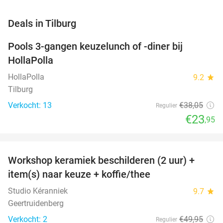
favorite_border
Deals in Tilburg
Pools 3-gangen keuzelunch of -diner bij
37%
NEW
HollaPolla
TODAY
HollaPolla
9.2
star
Tilburg
Verkocht: 13
€38
,05
Regulier
€23
,95
favorite_border
Workshop keramiek beschilderen (2 uur) +
43%
NEW
item(s) naar keuze + koffie/thee
TODAY
Studio Kéranniek
9.7
star
Geertruidenberg
Verkocht: 2
€49
,95
Regulier