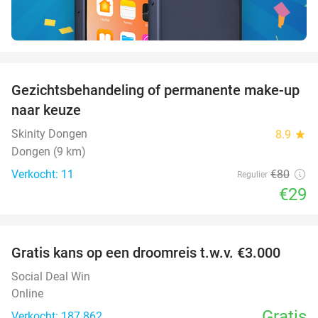
favorite_border
Gezichtsbehandeling of permanente make-up
64%
naar keuze
Skinity Dongen
8.9
star
Dongen (9 km)
Verkocht: 11
€80
Regulier
€29
favorite_border
Gratis kans op een droomreis t.w.v. €3.000
Social Deal Win
Online
Gratis
Verkocht: 187.862