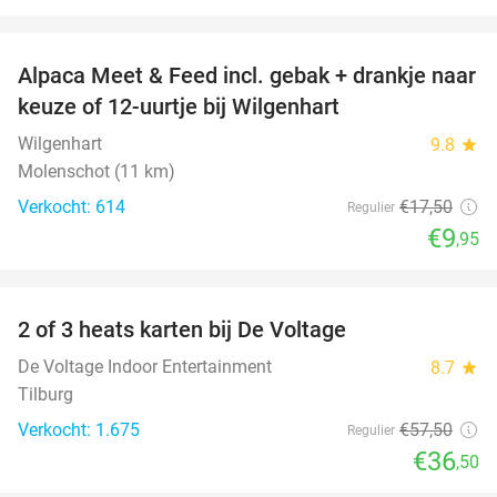
favorite_border
Alpaca Meet & Feed incl. gebak + drankje naar
43%
keuze of 12-uurtje bij Wilgenhart
Wilgenhart
9.8
star
Molenschot (11 km)
Verkocht: 614
€17
,50
Regulier
€9
,95
favorite_border
2 of 3 heats karten bij De Voltage
37%
De Voltage Indoor Entertainment
8.7
star
Tilburg
Verkocht: 1.675
€57
,50
Regulier
€36
,50
favorite_border