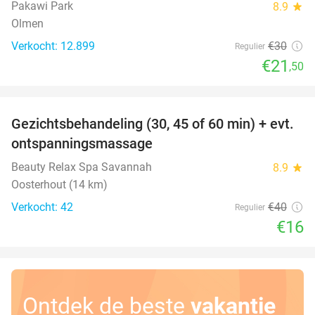
Pakawi Park
8.9
star
Olmen
Verkocht: 12.899
€30
Regulier
€21
,50
favorite_border
Gezichtsbehandeling (30, 45 of 60 min) + evt.
60%
ontspanningsmassage
Beauty Relax Spa Savannah
8.9
star
Oosterhout (14 km)
Verkocht: 42
€40
Regulier
€16
Ontdek de beste
vakantie