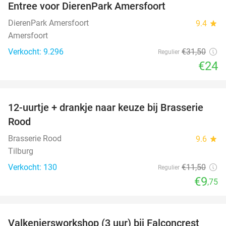
Entree voor DierenPark Amersfoort
24%
DierenPark Amersfoort
9.4
star
Amersfoort
Verkocht: 9.296
€31
,50
Regulier
€24
favorite_border
12-uurtje + drankje naar keuze bij Brasserie
15%
Rood
Brasserie Rood
9.6
star
Tilburg
Verkocht: 130
€11
,50
Regulier
€9
,75
favorite_border
Valkeniersworkshop (3 uur) bij Falconcrest