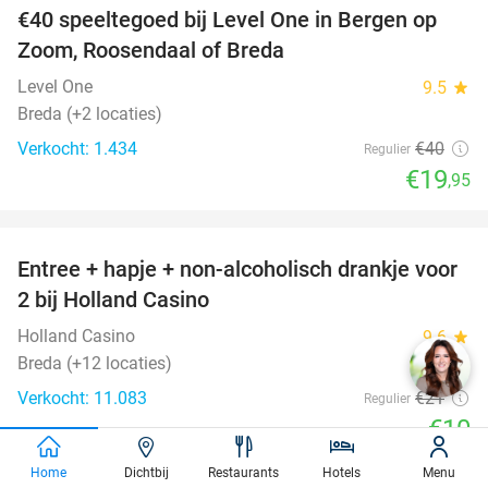
€40 speeltegoed bij Level One in Bergen op
50%
Zoom, Roosendaal of Breda
Level One
9.5
star
Breda (+2 locaties)
Verkocht: 1.434
€40
Regulier
€19
,95
favorite_border
Entree + hapje + non-alcoholisch drankje voor
52%
2 bij Holland Casino
Holland Casino
9.6
star
Breda (+12 locaties)
Verkocht: 11.083
€21
Regulier
€10
favorite_border
Home
Dichtbij
Restaurants
Hotels
Menu