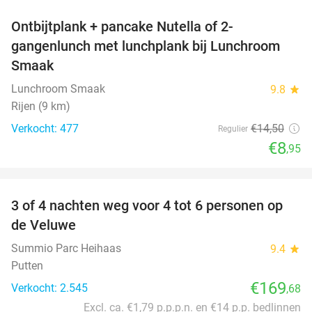
Ontbijtplank + pancake Nutella of 2-
38%
gangenlunch met lunchplank bij Lunchroom
Smaak
Lunchroom Smaak
9.8
star
Rijen (9 km)
Verkocht: 477
€14
,50
Regulier
€8
,95
favorite_border
3 of 4 nachten weg voor 4 tot 6 personen op
de Veluwe
Summio Parc Heihaas
9.4
star
Putten
€169
Verkocht: 2.545
,68
Excl. ca. €1,79 p.p.p.n. en €14 p.p. bedlinnen