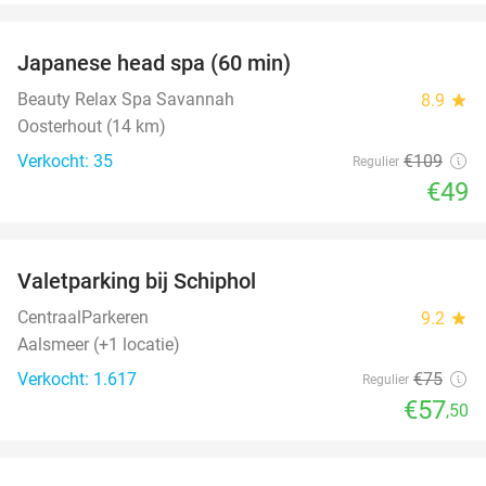
favorite_border
Japanese head spa (60 min)
55%
Beauty Relax Spa Savannah
8.9
star
Oosterhout (14 km)
Verkocht: 35
€109
Regulier
€49
favorite_border
Valetparking bij Schiphol
23%
CentraalParkeren
9.2
star
Aalsmeer (+1 locatie)
Verkocht: 1.617
€75
Regulier
€57
,50
favorite_border