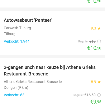
€10
,50
favorite_border
Autowasbeurt 'Pantser'
45%
Carwash Tilburg
9.3
star
Tilburg
Verkocht: 1.944
€19
Regulier
€10
,50
favorite_border
2-gangenlunch naar keuze bij Athene Grieks
40%
Restaurant-Brasserie
Athene Grieks Restaurant-Brasserie
8.9
star
Dongen (9 km)
Verkocht: 63
€16
,60
Regulier
€9
,95