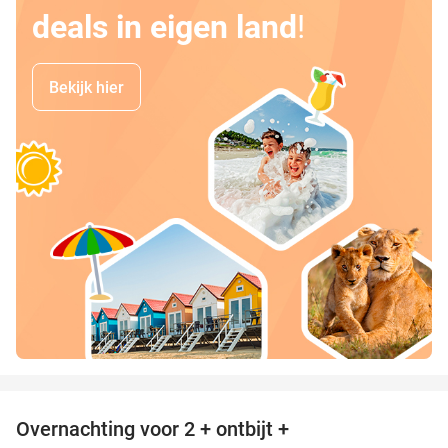
deals in eigen land
!
Bekijk hier
favorite_border
Overnachting voor 2 + ontbijt +
31%