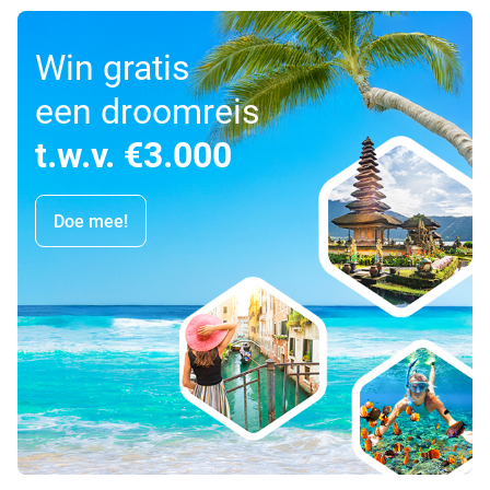
Win gratis
een droomreis
t.w.v. €3.000
Doe mee!