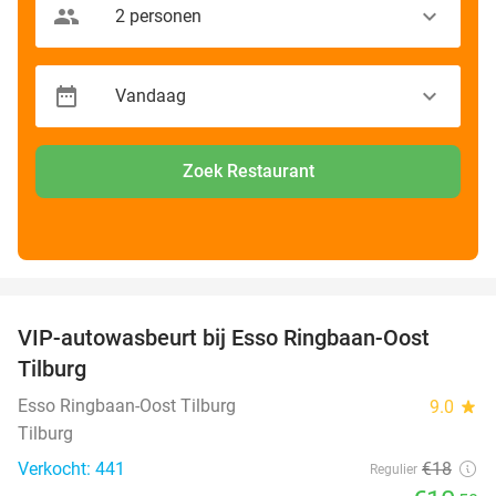
Zoek Restaurant
favorite_border
VIP-autowasbeurt bij Esso Ringbaan-Oost
42%
Tilburg
Esso Ringbaan-Oost Tilburg
9.0
star
Tilburg
Verkocht: 441
€18
Regulier