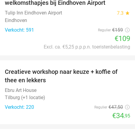
welkomsthapjes bij Eindhoven Airport
Tulip Inn Eindhoven Airport
7.3
star
Eindhoven
Verkocht: 591
€159
Regulier
€109
Excl. ca. €5,25 p.p.p.n. toeristenbelasting
favorite_border
Creatieve workshop naar keuze + koffie of
26%
thee en lekkers
Ebru Art House
Tilburg (+1 locatie)
Verkocht: 220
€47
,50
Regulier
€34
,95
favorite_border