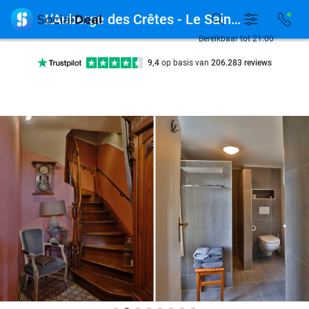

L’Auberge des Crêtes - Le Saint Paulien
Bereikbaar tot 21:00
Ontdek 15.000+ deals
7 dagen per week beschikbaar
10+ miljoen leden
9,4
op basis van
206.283 reviews
Ontdek 15.000+ deals
7 dagen per week beschikbaar
10+ miljoen leden