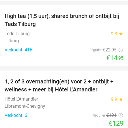
favorite_border
High tea (1,5 uur), shared brunch of ontbijt bij
35%
Teds Tilburg
Teds Tilburg
9.3
star
Tilburg
Verkocht: 416
€22
,95
Regulier
€14
,95
favorite_border
1, 2 of 3 overnachting(en) voor 2 + ontbijt +
32%
NEW
wellness + meer bij Hôtel L'Amandier
TODAY
Hôtel L'Amandier
9.9
star
Libramont-Chevigny
Verkocht: 6
€191
Regulier
€129