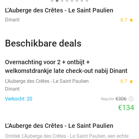
L’Auberge des Crêtes - Le Saint Paulien
Dinant
8.7
star
Beschikbare deals
favorite_border
Overnachting voor 2 + ontbijt +
welkomstdrankje late check-out nabij Dinant
L'Auberge des Crêtes - Le Saint Paulien
8.7
star
Dinant
Verkocht: 20
€306
Regulier
€134
L’Auberge des Crêtes - Le Saint Paulien
Ontdek L'Auberge des Crêtes - Le Saint Paulien, een echte