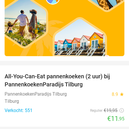
favorite_border
All-You-Can-Eat pannenkoeken (2 uur) bij
40%
PannenkoekenParadijs Tilburg
PannenkoekenParadijs Tilburg
8.9
star
Tilburg
Verkocht: 551
€19
,95
Regulier
€11
,95
favorite_border