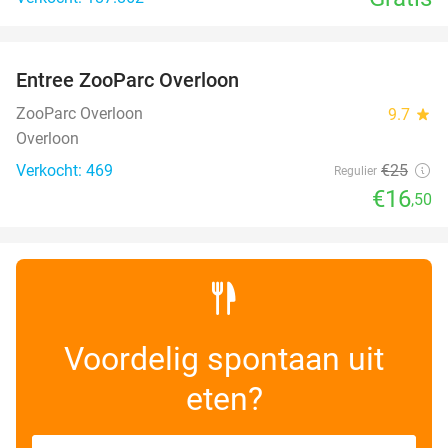
favorite_border
Entree ZooParc Overloon
34%
NEW
TODAY
ZooParc Overloon
9.7
star
Overloon
Verkocht: 469
€25
Regulier
€16
,50
Voordelig spontaan uit
eten?