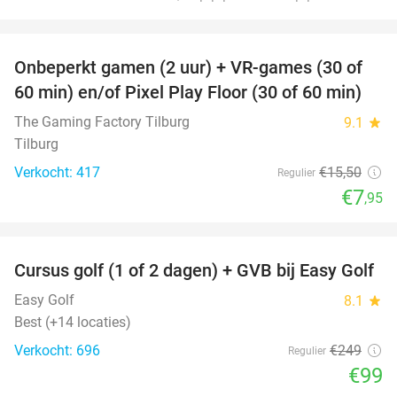
favorite_border
Onbeperkt gamen (2 uur) + VR-games (30 of
49%
60 min) en/of Pixel Play Floor (30 of 60 min)
The Gaming Factory Tilburg
9.1
star
Tilburg
Verkocht: 417
€15
,50
Regulier
€7
,95
favorite_border
Cursus golf (1 of 2 dagen) + GVB bij Easy Golf
60%
Easy Golf
8.1
star
Best (+14 locaties)
Verkocht: 696
€249
Regulier
€99