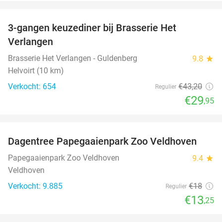
favorite_border
3-gangen keuzediner bij Brasserie Het
31%
Verlangen
Brasserie Het Verlangen - Guldenberg
9.8
star
Helvoirt (10 km)
Verkocht: 654
€43
,20
Regulier
€29
,95
favorite_border
Dagentree Papegaaienpark Zoo Veldhoven
26%
Papegaaienpark Zoo Veldhoven
9.4
star
Veldhoven
Verkocht: 9.885
€18
Regulier
€13
,25
favorite_border