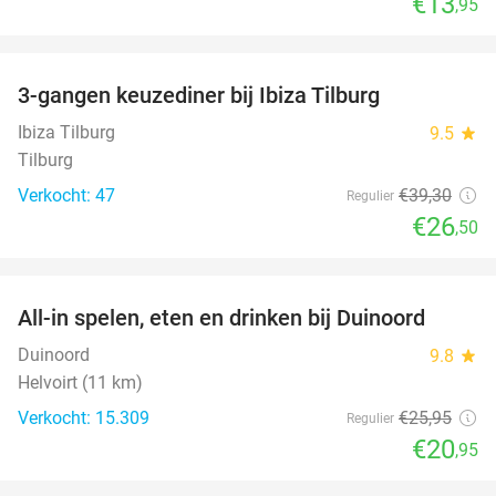
€13
,95
favorite_border
3-gangen keuzediner bij Ibiza Tilburg
33%
Ibiza Tilburg
9.5
star
Tilburg
Verkocht: 47
€39
,30
Regulier
€26
,50
favorite_border
All-in spelen, eten en drinken bij Duinoord
19%
Duinoord
9.8
star
Helvoirt (11 km)
Verkocht: 15.309
€25
,95
Regulier
€20
,95
favorite_border