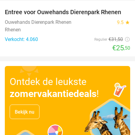
Entree voor Ouwehands Dierenpark Rhenen
19%
Ouwehands Dierenpark Rhenen
9.5
star
Rhenen
Verkocht: 4.060
€31
,50
Regulier
€25
,50
Ontdek de leukste
zomervakantiedeals
!
Bekijk nu