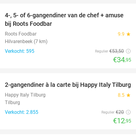
4-, 5- of 6-gangendiner van de chef + amuse
35%
bij Roots Foodbar
Roots Foodbar
9.9
star
Hilvarenbeek (7 km)
Verkocht: 595
€53
,50
Regulier
€34
,95
favorite_border
2-gangendiner à la carte bij Happy Italy Tilburg
35%
Happy Italy Tilburg
8.5
star
Tilburg
Verkocht: 2.855
€20
Regulier
€12
,95