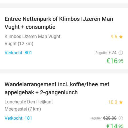
favorite_border
Entree Nettenpark of Klimbos IJzeren Man
29%
Vught + consumptie
Klimbos IJzeren Man Vught
9.6
star
Vught (12 km)
Verkocht: 801
€24
Regulier
€16
,95
favorite_border
Wandelarrangement incl. koffie/thee met
48%
appelgebak + 2-gangenlunch
Lunchcafé Den Heijkant
10.0
star
Moergestel (7 km)
Verkocht: 181
€28
,80
Regulier
€14
,95