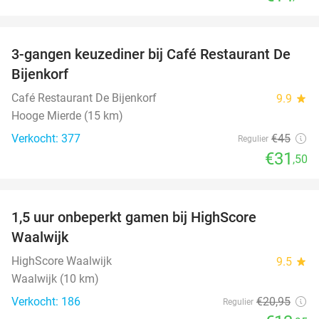
favorite_border
3-gangen keuzediner bij Café Restaurant De
30%
Bijenkorf
Café Restaurant De Bijenkorf
9.9
star
Hooge Mierde (15 km)
Verkocht: 377
€45
Regulier
€31
,50
favorite_border
1,5 uur onbeperkt gamen bij HighScore
33%
Waalwijk
HighScore Waalwijk
9.5
star
Waalwijk (10 km)
Verkocht: 186
€20
,95
Regulier