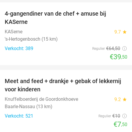
4-gangendiner van de chef + amuse bij
39%
KASerne
KASerne
9.7
star
's-Hertogenbosch (15 km)
Verkocht: 389
€64
,50
Regulier
€39
,50
favorite_border
Meet and feed + drankje + gebak of lekkernij
25%
voor kinderen
Knuffelboerderij de Goordonkhoeve
9.2
star
Baarle-Nassau (13 km)
Verkocht: 521
€10
Regulier
€7
,50