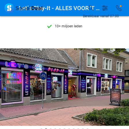
Ontdek 15.000+ deals

Let´s Play-It - ALLES VOOR 'T JONG
7 dagen per week beschikbaar
Bereikbaar vanaf 07:00
10+ miljoen leden
9,4
op basis van
205.975 reviews
Ontdek 15.000+ deals
7 dagen per week beschikbaar
10+ miljoen leden