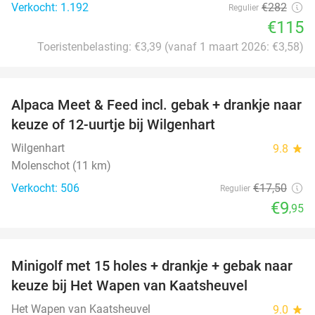
Verkocht: 1.192
€282
Regulier
€115
Toeristenbelasting: €3,39 (vanaf 1 maart 2026: €3,58)
favorite_border
Alpaca Meet & Feed incl. gebak + drankje naar
43%
keuze of 12-uurtje bij Wilgenhart
Wilgenhart
9.8
star
Molenschot (11 km)
Verkocht: 506
€17
,50
Regulier
€9
,95
favorite_border
Minigolf met 15 holes + drankje + gebak naar
41%
keuze bij Het Wapen van Kaatsheuvel
Het Wapen van Kaatsheuvel
9.0
star