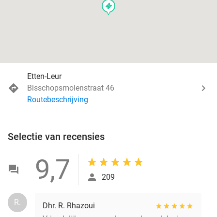
events
Etten-Leur
Bisschopsmolenstraat 46
Routebeschrijving
Selectie van recensies
9,7
209
R.
Dhr. R. Rhazoui