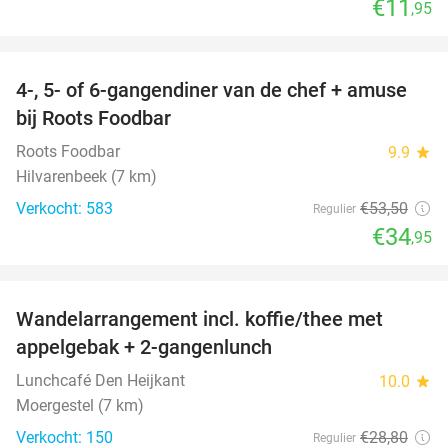
€11
,95
favorite_border
4-, 5- of 6-gangendiner van de chef + amuse
35%
bij Roots Foodbar
Roots Foodbar
9.9
star
Hilvarenbeek (7 km)
Verkocht: 583
€53
,50
Regulier
€34
,95
favorite_border
Wandelarrangement incl. koffie/thee met
48%
appelgebak + 2-gangenlunch
Lunchcafé Den Heijkant
10.0
star
Moergestel (7 km)
Verkocht: 150
€28
,80
Regulier