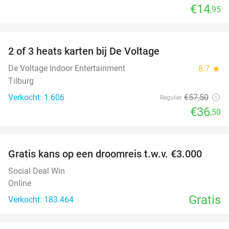
€14
,95
favorite_border
2 of 3 heats karten bij De Voltage
37%
De Voltage Indoor Entertainment
8.7
star
Tilburg
Verkocht: 1.606
€57
,50
Regulier
€36
,50
favorite_border
Gratis kans op een droomreis t.w.v. €3.000
Social Deal Win
Online
Gratis
Verkocht: 183.464