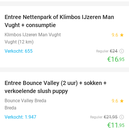
favorite_border
Entree Nettenpark of Klimbos IJzeren Man
29%
Vught + consumptie
Klimbos IJzeren Man Vught
9.6
star
Vught (12 km)
Verkocht: 655
€24
Regulier
€16
,95
favorite_border
Entree Bounce Valley (2 uur) + sokken +
46%
verkoelende slush puppy
Bounce Valley Breda
9.6
star
Breda
Verkocht: 1.947
€21
,95
Regulier
€11
,95