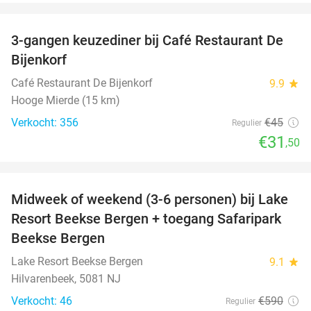
favorite_border
3-gangen keuzediner bij Café Restaurant De
30%
Bijenkorf
Café Restaurant De Bijenkorf
9.9
star
Hooge Mierde (15 km)
Verkocht: 356
€45
Regulier
€31
,50
favorite_border
Midweek of weekend (3-6 personen) bij Lake
53%
Resort Beekse Bergen + toegang Safaripark
Beekse Bergen
Lake Resort Beekse Bergen
9.1
star
Hilvarenbeek, 5081 NJ
Verkocht: 46
€590
Regulier