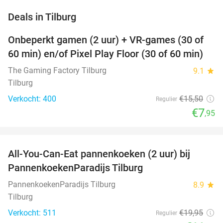
favorite_border
Deals in Tilburg
Onbeperkt gamen (2 uur) + VR-games (30 of
49%
60 min) en/of Pixel Play Floor (30 of 60 min)
The Gaming Factory Tilburg
9.1
star
Tilburg
Verkocht: 400
€15
,50
Regulier
€7
,95
favorite_border
All-You-Can-Eat pannenkoeken (2 uur) bij
40%
PannenkoekenParadijs Tilburg
PannenkoekenParadijs Tilburg
8.9
star
Tilburg
Verkocht: 511
€19
,95
Regulier