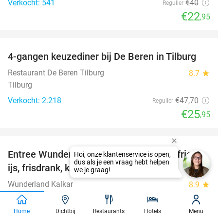
Verkocht: 541
€40
Regulier
€22
,95
favorite_border
4-gangen keuzediner bij De Beren in Tilburg
46%
Restaurant De Beren Tilburg
8.7
star
Tilburg
Verkocht: 2.218
€47
,70
Regulier
€25
,95
favorite_border
Entree Wunderland Kalkar + onbeperkt friet,
32%
ijs, frisdrank, koffie, thee en softijs
Wunderland Kalkar
8.9
star
Kalkar
Verkocht: 27.332
€36
,50
Home
Dichtbij
Restaurants
Hotels
Menu
Regulier