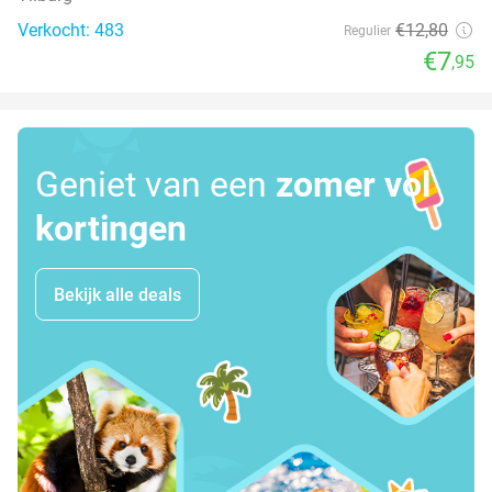
Verkocht: 483
€12
,80
Regulier
€7
,95
Geniet van een
zomer vol
kortingen
Bekijk alle deals