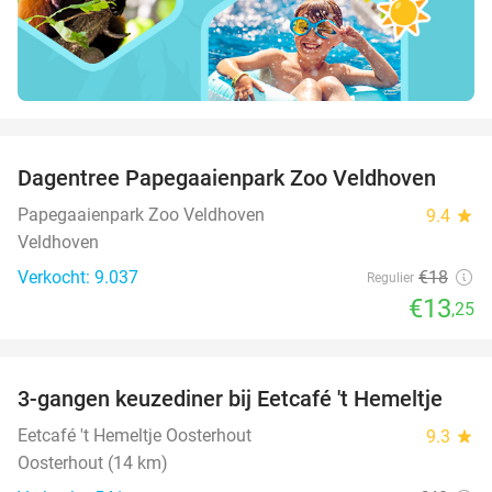
favorite_border
Dagentree Papegaaienpark Zoo Veldhoven
26%
Papegaaienpark Zoo Veldhoven
9.4
star
Veldhoven
Verkocht: 9.037
€18
Regulier
€13
,25
favorite_border
3-gangen keuzediner bij Eetcafé 't Hemeltje
43%
Eetcafé 't Hemeltje Oosterhout
9.3
star
Oosterhout (14 km)