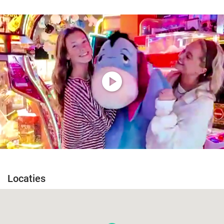
play_circle
Locaties