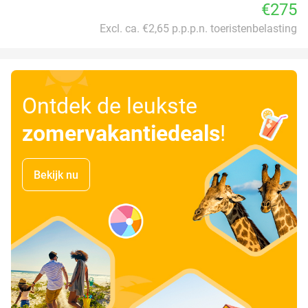
€275
Excl. ca. €2,65 p.p.p.n. toeristenbelasting
Ontdek de leukste
zomervakantiedeals
!
Bekijk nu