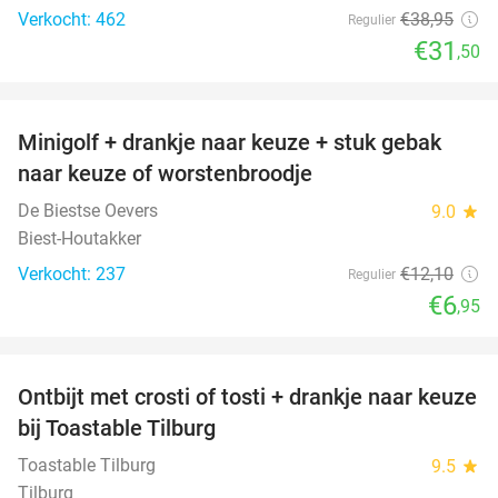
Verkocht: 462
€38
,95
Regulier
€31
,50
favorite_border
Minigolf + drankje naar keuze + stuk gebak
43%
naar keuze of worstenbroodje
De Biestse Oevers
9.0
star
Biest-Houtakker
Verkocht: 237
€12
,10
Regulier
€6
,95
favorite_border
Ontbijt met crosti of tosti + drankje naar keuze
38%
bij Toastable Tilburg
Toastable Tilburg
9.5
star
Tilburg