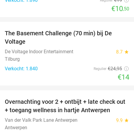
Verkocht: 1.890
€19
Regulier
€10
,50
favorite_border
The Basement Challenge (70 min) bij De
44%
Voltage
De Voltage Indoor Entertainment
8.7
star
Tilburg
Verkocht: 1.840
€24
,95
Regulier
€14
favorite_border
Overnachting voor 2 + ontbijt + late check out
59%
+ toegang wellness in hartje Antwerpen
Van der Valk Park Lane Antwerpen
9.9
star
Antwerpen