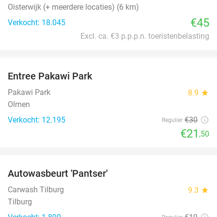
Oisterwijk (+ meerdere locaties) (6 km)
€45
Verkocht: 18.045
Excl. ca. €3 p.p.p.n. toeristenbelasting
favorite_border
Entree Pakawi Park
28%
Pakawi Park
8.9
star
Olmen
Verkocht: 12.195
€30
Regulier
€21
,50
favorite_border
Autowasbeurt 'Pantser'
45%
Carwash Tilburg
9.3
star
Tilburg