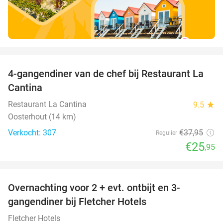
favorite_border
4-gangendiner van de chef bij Restaurant La
32%
Cantina
Restaurant La Cantina
9.5
star
Oosterhout (14 km)
Verkocht: 307
€37
,95
Regulier
€25
,95
favorite_border
Overnachting voor 2 + evt. ontbijt en 3-
gangendiner bij Fletcher Hotels
Fletcher Hotels