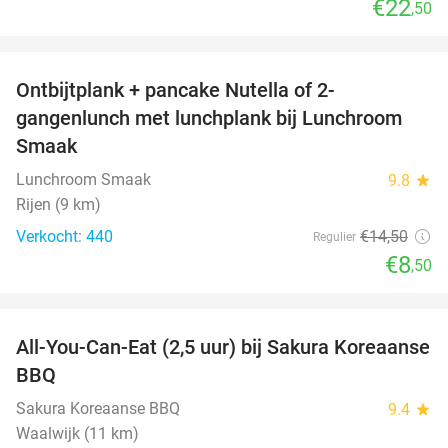
€22
,50
favorite_border
Ontbijtplank + pancake Nutella of 2-
41%
gangenlunch met lunchplank bij Lunchroom
Smaak
Lunchroom Smaak
9.8
star
Rijen (9 km)
Verkocht: 440
€14
,50
Regulier
€8
,50
favorite_border
All-You-Can-Eat (2,5 uur) bij Sakura Koreaanse
19%
BBQ
Sakura Koreaanse BBQ
9.4
star
Waalwijk (11 km)