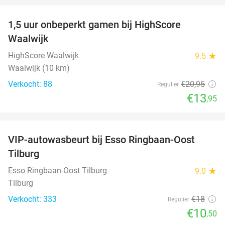
1,5 uur onbeperkt gamen bij HighScore
33%
Waalwijk
HighScore Waalwijk
9.5
star
Waalwijk (10 km)
Verkocht: 88
€20
,95
Regulier
€13
,95
favorite_border
VIP-autowasbeurt bij Esso Ringbaan-Oost
42%
Tilburg
Esso Ringbaan-Oost Tilburg
9.0
star
Tilburg
Verkocht: 333
€18
Regulier
€10
,50