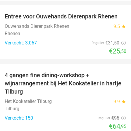
favorite_border
Entree voor Ouwehands Dierenpark Rhenen
19%
Ouwehands Dierenpark Rhenen
9.5
star
Rhenen
Verkocht: 3.067
€31
,50
Regulier
€25
,50
favorite_border
4 gangen fine dining-workshop +
32%
wijnarrangement bij Het Kookatelier in hartje
Tilburg
Het Kookatelier Tilburg
9.9
star
Tilburg
Verkocht: 150
€95
Regulier
€64
,95