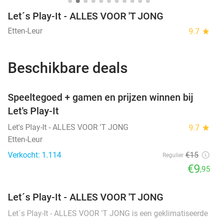
Let´s Play-It - ALLES VOOR 'T JONG
Etten-Leur
9.7
star
Beschikbare deals
favorite_border
Speeltegoed + gamen en prijzen winnen bij
Let's Play-It
Let's Play-It - ALLES VOOR 'T JONG
9.7
star
Etten-Leur
Verkocht: 1.114
€15
Regulier
€9
,95
Let´s Play-It - ALLES VOOR 'T JONG
Let´s Play-It - ALLES VOOR 'T JONG is een geklimatiseerde