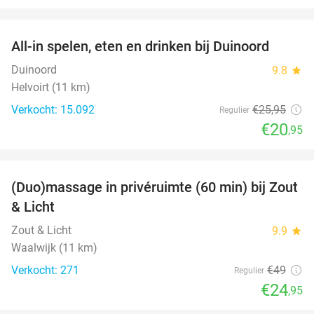
favorite_border
All-in spelen, eten en drinken bij Duinoord
19%
Duinoord
9.8
star
Helvoirt (11 km)
Verkocht: 15.092
€25
,95
Regulier
€20
,95
favorite_border
(Duo)massage in privéruimte (60 min) bij Zout
49%
& Licht
Zout & Licht
9.9
star
Waalwijk (11 km)
Verkocht: 271
€49
Regulier
€24
,95
favorite_border