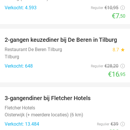
Verkocht: 4.593
€10
,95
Regulier
€7
,50
favorite_border
2-gangen keuzediner bij De Beren in Tilburg
40%
Restaurant De Beren Tilburg
8.7
star
Tilburg
Verkocht: 648
€28
,20
Regulier
€16
,95
favorite_border
3-gangendiner bij Fletcher Hotels
42%
Fletcher Hotels
Oisterwijk (+ meerdere locaties) (6 km)
Verkocht: 13.484
€39
Regulier