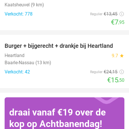
Kaatsheuvel (9 km)
Verkocht: 778
€13
,45
Regulier
€7
,95
favorite_border
Burger + bijgerecht + drankje bij Heartland
36%
Heartland
9.7
star
Baarle-Nassau (13 km)
Verkocht: 42
€24
,15
Regulier
€15
,50
draai vanaf €19 over de
kop op Achtbanendag!