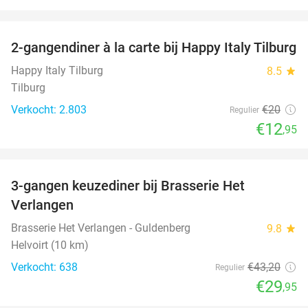
favorite_border
2-gangendiner à la carte bij Happy Italy Tilburg
35%
Happy Italy Tilburg
8.5
star
Tilburg
Verkocht: 2.803
€20
Regulier
€12
,95
favorite_border
3-gangen keuzediner bij Brasserie Het
31%
Verlangen
Brasserie Het Verlangen - Guldenberg
9.8
star
Helvoirt (10 km)
Verkocht: 638
€43
,20
Regulier
€29
,95