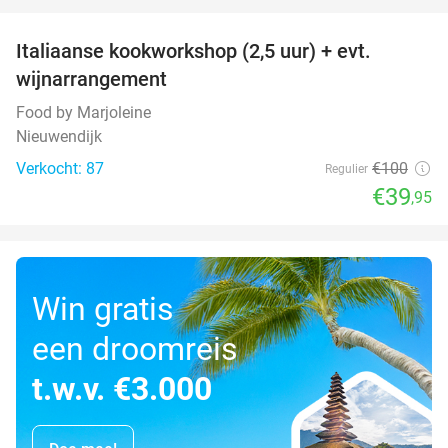
favorite_border
Italiaanse kookworkshop (2,5 uur) + evt.
60%
wijnarrangement
Food by Marjoleine
Nieuwendijk
Verkocht: 87
€100
Regulier
€39
,95
Win gratis
een droomreis
t.w.v. €3.000