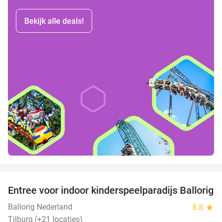
Bekijk alle deals!
favorite_border
Entree voor indoor kinderspeelparadijs Ballorig
32%
Ballorig Nederland
8.8
star
Tilburg (+21 locaties)