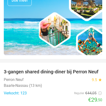
Doe mee!
favorite_border
3-gangen shared dining-diner bij Perron Neuf
33%
Perron Neuf
9.5
star
Baarle-Nassau (13 km)
Verkocht: 123
€44
,05
Regulier
€29
,50