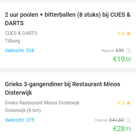
2 uur poolen + bitterballen (8 stuks) bij CUES &
50%
DARTS
CUES & DARTS
9.8
star
Tilburg
Verkocht: 538
€39
Regulier
€19
,50
favorite_border
Grieks 3-gangendiner bij Restaurant Minos
30%
Oisterwijk
Grieks Restaurant Minos Oisterwijk
9.5
star
Oisterwijk (6 km)
Verkocht: 375
€41
,60
Regulier
€28
,95