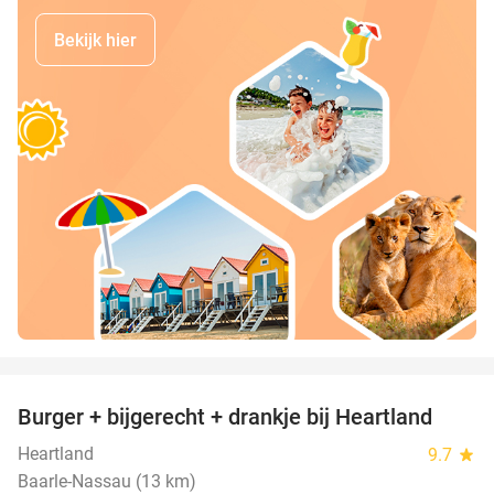
Bekijk hier
favorite_border
Burger + bijgerecht + drankje bij Heartland
36%
Heartland
9.7
star
Baarle-Nassau (13 km)