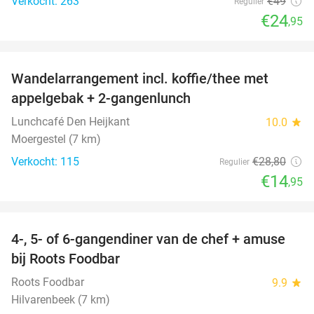
Verkocht: 263
€49
Regulier
€24
,95
favorite_border
Wandelarrangement incl. koffie/thee met
48%
appelgebak + 2-gangenlunch
Lunchcafé Den Heijkant
10.0
star
Moergestel (7 km)
Verkocht: 115
€28
,80
Regulier
€14
,95
favorite_border
4-, 5- of 6-gangendiner van de chef + amuse
35%
bij Roots Foodbar
Roots Foodbar
9.9
star
Hilvarenbeek (7 km)