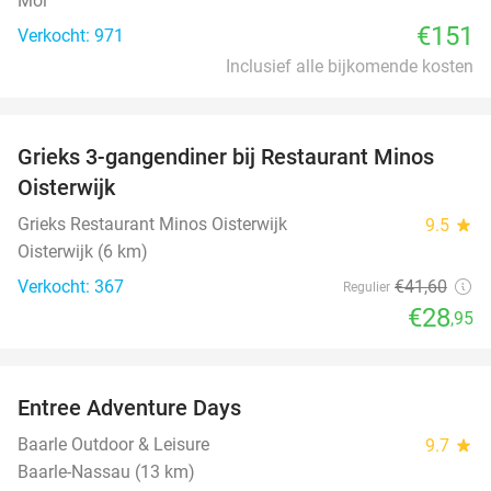
Mol
€151
Verkocht: 971
Inclusief alle bijkomende kosten
favorite_border
Grieks 3-gangendiner bij Restaurant Minos
30%
Oisterwijk
Grieks Restaurant Minos Oisterwijk
9.5
star
Oisterwijk (6 km)
Verkocht: 367
€41
,60
Regulier
€28
,95
favorite_border
Entree Adventure Days
37%
Baarle Outdoor & Leisure
9.7
star
Baarle-Nassau (13 km)