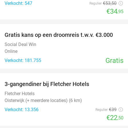
Verkocht: 547
€53
,50
Regulier
€34
,95
favorite_border
Gratis kans op een droomreis t.w.v. €3.000
Social Deal Win
Online
Gratis
Verkocht: 181.755
favorite_border
3-gangendiner bij Fletcher Hotels
42%
Fletcher Hotels
Oisterwijk (+ meerdere locaties) (6 km)
Verkocht: 13.356
€39
Regulier
€22
,50