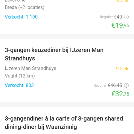
9.5
Breda (+2 locaties)
Verkocht: 1.190
€40
Regulier
€19
,95
favorite_border
3-gangen keuzediner bij IJzeren Man
29%
Strandhuys
IJzeren Man Strandhuys
9.3
star
Vught (12 km)
Verkocht: 803
€46
,45
Regulier
€32
,75
favorite_border
3-gangendiner à la carte of 3-gangen shared
39%
dining-diner bij Waanzinnig