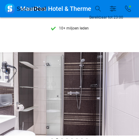
Ontdek 15.000+ deals

Mauritius Hotel & Therme
7 dagen per week beschikbaar
Bereikbaar tot 23:00
10+ miljoen leden
9,4
op basis van
205.791 reviews
Ontdek 15.000+ deals
7 dagen per week beschikbaar
10+ miljoen leden