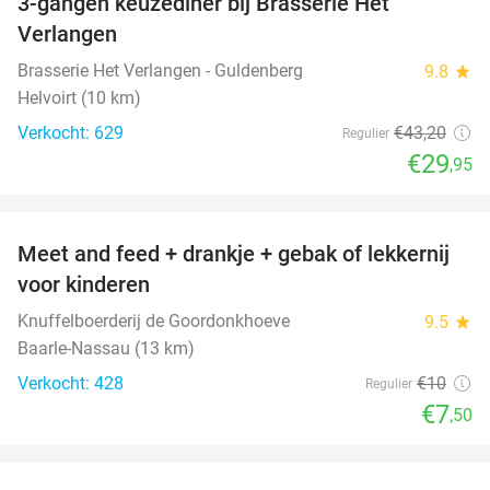
3-gangen keuzediner bij Brasserie Het
31%
Verlangen
Brasserie Het Verlangen - Guldenberg
9.8
star
Helvoirt (10 km)
Verkocht: 629
€43
,20
Regulier
€29
,95
favorite_border
Meet and feed + drankje + gebak of lekkernij
25%
voor kinderen
Knuffelboerderij de Goordonkhoeve
9.5
star
Baarle-Nassau (13 km)
Verkocht: 428
€10
Regulier
€7
,50
favorite_border