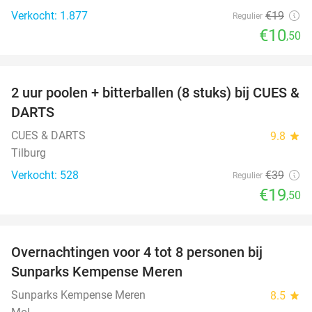
Verkocht: 1.877
€19
Regulier
€10
,50
favorite_border
2 uur poolen + bitterballen (8 stuks) bij CUES &
50%
DARTS
CUES & DARTS
9.8
star
Tilburg
Verkocht: 528
€39
Regulier
€19
,50
favorite_border
Overnachtingen voor 4 tot 8 personen bij
Sunparks Kempense Meren
Sunparks Kempense Meren
8.5
star