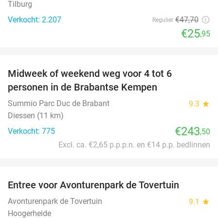
Tilburg
Verkocht: 2.207
€47
,70
Regulier
€25
,95
favorite_border
Midweek of weekend weg voor 4 tot 6
personen in de Brabantse Kempen
Summio Parc Duc de Brabant
9.3
star
Diessen (11 km)
€243
Verkocht: 775
,50
Excl. ca. €2,65 p.p.p.n. en €14 p.p. bedlinnen
favorite_border
Entree voor Avonturenpark de Tovertuin
34%
Avonturenpark de Tovertuin
9.1
star
Hoogerheide