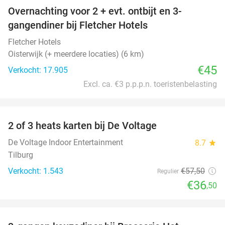
Overnachting voor 2 + evt. ontbijt en 3-
gangendiner bij Fletcher Hotels
Fletcher Hotels
Oisterwijk (+ meerdere locaties) (6 km)
€45
Verkocht: 17.905
Excl. ca. €3 p.p.p.n. toeristenbelasting
favorite_border
2 of 3 heats karten bij De Voltage
37%
De Voltage Indoor Entertainment
8.7
star
Tilburg
Verkocht: 1.543
€57
,50
Regulier
€36
,50
favorite_border