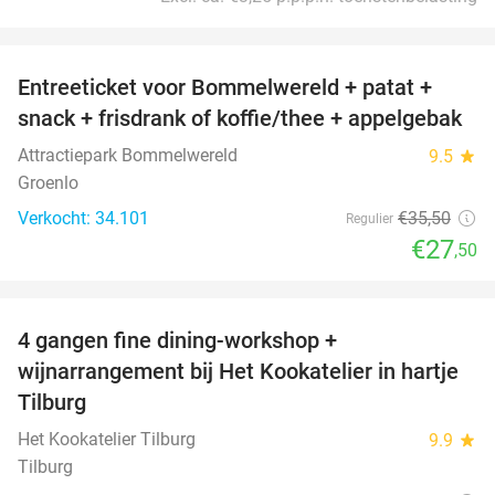
favorite_border
Entreeticket voor Bommelwereld + patat +
23%
snack + frisdrank of koffie/thee + appelgebak
Attractiepark Bommelwereld
9.5
star
Groenlo
Verkocht: 34.101
€35
,50
Regulier
€27
,50
favorite_border
4 gangen fine dining-workshop +
32%
wijnarrangement bij Het Kookatelier in hartje
Tilburg
Het Kookatelier Tilburg
9.9
star
Tilburg