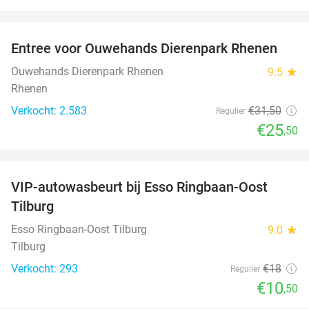
favorite_border
Entree voor Ouwehands Dierenpark Rhenen
19%
Ouwehands Dierenpark Rhenen
9.5
star
Rhenen
Verkocht: 2.583
€31
,50
Regulier
€25
,50
favorite_border
VIP-autowasbeurt bij Esso Ringbaan-Oost
42%
Tilburg
Esso Ringbaan-Oost Tilburg
9.0
star
Tilburg
Verkocht: 293
€18
Regulier
€10
,50