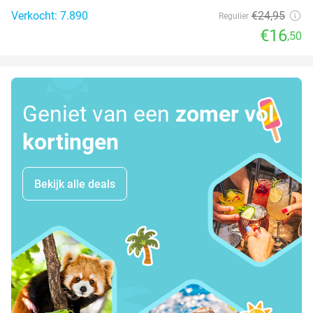
Verkocht: 7.890
€24
,95
Regulier
€16
,50
Geniet van een
zomer vol
kortingen
Bekijk alle deals