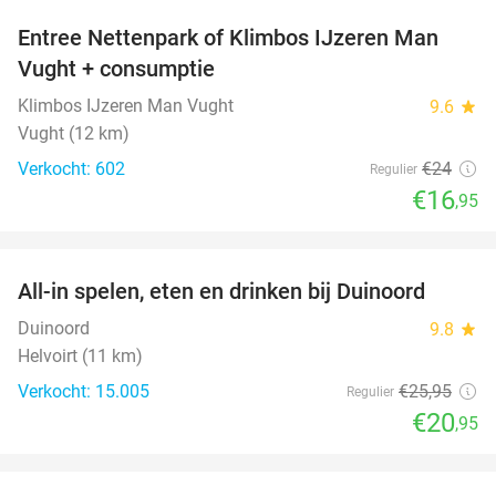
Entree Nettenpark of Klimbos IJzeren Man
29%
Vught + consumptie
Klimbos IJzeren Man Vught
9.6
star
Vught (12 km)
Verkocht: 602
€24
Regulier
€16
,95
favorite_border
All-in spelen, eten en drinken bij Duinoord
19%
Duinoord
9.8
star
Helvoirt (11 km)
Verkocht: 15.005
€25
,95
Regulier
€20
,95
favorite_border