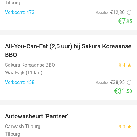
Tilburg
Verkocht: 473
€12
,80
Regulier
€7
,95
favorite_border
All-You-Can-Eat (2,5 uur) bij Sakura Koreaanse
19%
BBQ
Sakura Koreaanse BBQ
9.4
star
Waalwijk (11 km)
Verkocht: 458
€38
,95
Regulier
€31
,50
favorite_border
Autowasbeurt 'Pantser'
45%
Carwash Tilburg
9.3
star
Tilburg