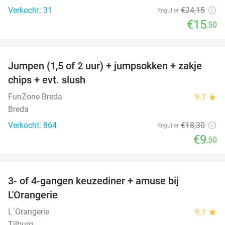
Verkocht: 31
€24
,15
Regulier
€15
,50
favorite_border
Jumpen (1,5 of 2 uur) + jumpsokken + zakje
48%
chips + evt. slush
FunZone Breda
9.7
star
Breda
Verkocht: 864
€18
,30
Regulier
€9
,50
favorite_border
3- of 4-gangen keuzediner + amuse bij
39%
L'Orangerie
L´Orangerie
9.7
star
Tilburg