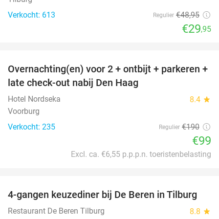
Verkocht: 613
€48
,95
Regulier
€29
,95
favorite_border
Overnachting(en) voor 2 + ontbijt + parkeren +
48%
late check-out nabij Den Haag
Hotel Nordseka
8.4
star
Voorburg
Verkocht: 235
€190
Regulier
€99
Excl. ca. €6,55 p.p.p.n. toeristenbelasting
favorite_border
4-gangen keuzediner bij De Beren in Tilburg
46%
Restaurant De Beren Tilburg
8.8
star