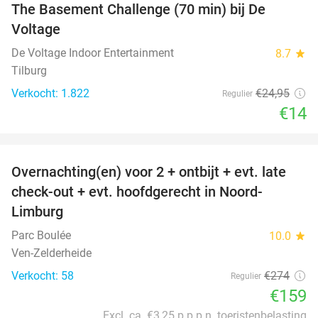
The Basement Challenge (70 min) bij De
44%
Voltage
De Voltage Indoor Entertainment
8.7
star
Tilburg
Verkocht: 1.822
€24
,95
Regulier
€14
favorite_border
Overnachting(en) voor 2 + ontbijt + evt. late
42%
check-out + evt. hoofdgerecht in Noord-
Limburg
Parc Boulée
10.0
star
Ven-Zelderheide
Verkocht: 58
€274
Regulier
€159
Excl. ca. €3,25 p.p.p.n. toeristenbelasting