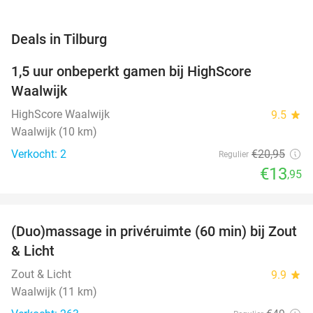
favorite_border
Deals in Tilburg
1,5 uur onbeperkt gamen bij HighScore
33%
NEW
Waalwijk
TODAY
HighScore Waalwijk
9.5
star
Waalwijk (10 km)
Verkocht: 2
€20
,95
Regulier
€13
,95
favorite_border
(Duo)massage in privéruimte (60 min) bij Zout
49%
& Licht
Zout & Licht
9.9
star
Waalwijk (11 km)