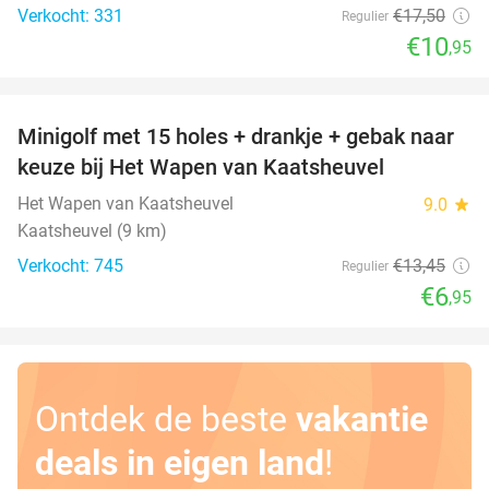
Verkocht: 331
€17
,50
Regulier
€10
,95
favorite_border
Minigolf met 15 holes + drankje + gebak naar
48%
keuze bij Het Wapen van Kaatsheuvel
Het Wapen van Kaatsheuvel
9.0
star
Kaatsheuvel (9 km)
Verkocht: 745
€13
,45
Regulier
€6
,95
Ontdek de beste
vakantie
deals in eigen land
!