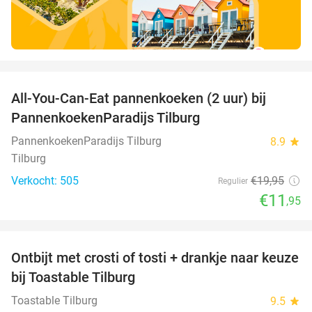
favorite_border
All-You-Can-Eat pannenkoeken (2 uur) bij
40%
PannenkoekenParadijs Tilburg
PannenkoekenParadijs Tilburg
8.9
star
Tilburg
Verkocht: 505
€19
,95
Regulier
€11
,95
favorite_border
Ontbijt met crosti of tosti + drankje naar keuze
38%
bij Toastable Tilburg
Toastable Tilburg
9.5
star