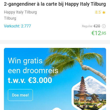
2-gangendiner à la carte bij Happy Italy Tilburg
35%
Happy Italy Tilburg
8.5
star
Tilburg
Verkocht: 2.777
€20
Regulier
€12
,95
Win gratis
een droomreis
t.w.v. €3.000
Doe mee!