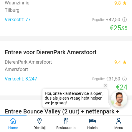
Waanzinnig
9.8
star
Tilburg
Verkocht: 77
€42
,50
Regulier
€25
,95
favorite_border
Entree voor DierenPark Amersfoort
24%
DierenPark Amersfoort
9.4
star
Amersfoort
Verkocht: 8.247
€31
,50
Regulier
€24
favorite_border
Entree Bounce Valley (2 uur) + nettenpark +
46%
sokken + verkoelende Slush Puppy
Home
Dichtbij
Restaurants
Hotels
Menu
Bounce Valley Eindhoven
8.8
star