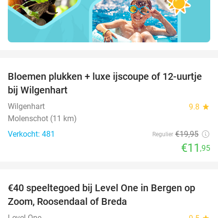
favorite_border
Bloemen plukken + luxe ijscoupe of 12-uurtje
40%
bij Wilgenhart
Wilgenhart
9.8
star
Molenschot (11 km)
Verkocht: 481
€19
,95
Regulier
€11
,95
favorite_border
€40 speeltegoed bij Level One in Bergen op
50%
Zoom, Roosendaal of Breda
Level One
star