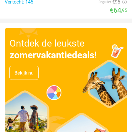
Verkocht: 145
€95
Regulier
€64
,95
Ontdek de leukste
zomervakantiedeals
!
Bekijk nu