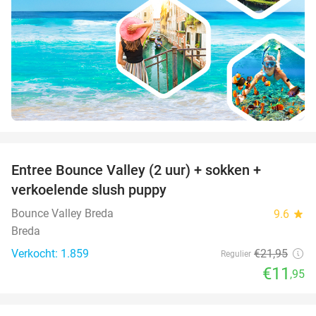
favorite_border
Entree Bounce Valley (2 uur) + sokken +
46%
verkoelende slush puppy
Bounce Valley Breda
9.6
star
Breda
Verkocht: 1.859
€21
,95
Regulier
€11
,95
favorite_border