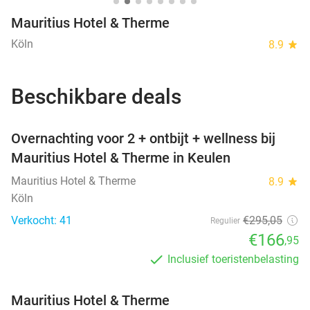
Mauritius Hotel & Therme
Köln
8.9
star
Beschikbare deals
favorite_border
Overnachting voor 2 + ontbijt + wellness bij
Mauritius Hotel & Therme in Keulen
Mauritius Hotel & Therme
8.9
star
Köln
Verkocht: 41
€295
,05
Regulier
€166
,95
Inclusief toeristenbelasting
Mauritius Hotel & Therme