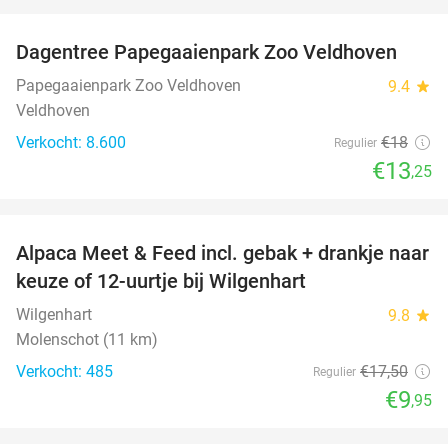
favorite_border
Dagentree Papegaaienpark Zoo Veldhoven
26%
Papegaaienpark Zoo Veldhoven
9.4
star
Veldhoven
Verkocht: 8.600
€18
Regulier
€13
,25
favorite_border
Alpaca Meet & Feed incl. gebak + drankje naar
43%
keuze of 12-uurtje bij Wilgenhart
Wilgenhart
9.8
star
Molenschot (11 km)
Verkocht: 485
€17
,50
Regulier
€9
,95
favorite_border