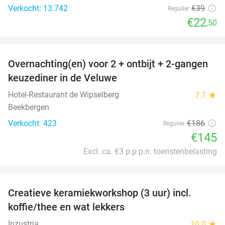
Verkocht: 13.742
€39
Regulier
€22
,50
favorite_border
Overnachting(en) voor 2 + ontbijt + 2-gangen
22%
keuzediner in de Veluwe
Hotel-Restaurant de Wipselberg
7.7
star
Beekbergen
Verkocht: 423
€186
Regulier
€145
Excl. ca. €3 p.p.p.n. toeristenbelasting
favorite_border
Creatieve keramiekworkshop (3 uur) incl.
40%
koffie/thee en wat lekkers
Inzustria
10.0
star