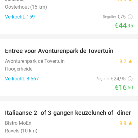
Oosterhout (15 km)
Verkocht: 159
€75
Regulier
€44
,95
favorite_border
Entree voor Avonturenpark de Tovertuin
34%
Avonturenpark de Tovertuin
9.2
star
Hoogerheide
Verkocht: 8.567
€24
,95
Regulier
€16
,50
favorite_border
Italiaanse 2- of 3-gangen keuzelunch of -diner
40%
Bistro MoEn
9.8
star
Ravels (10 km)