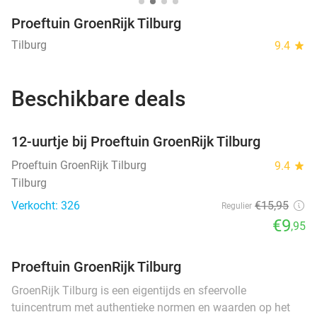
Proeftuin GroenRijk Tilburg
Tilburg
9.4
star
Beschikbare deals
favorite_border
12-uurtje bij Proeftuin GroenRijk Tilburg
Proeftuin GroenRijk Tilburg
9.4
star
Tilburg
Verkocht: 326
€15
,95
Regulier
€9
,95
Proeftuin GroenRijk Tilburg
GroenRijk Tilburg is een eigentijds en sfeervolle
tuincentrum met authentieke normen en waarden op het