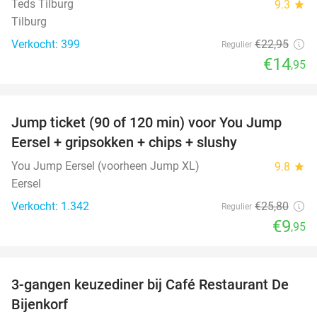
Teds Tilburg
9.3
star
Tilburg
Verkocht: 399
€22
,95
Regulier
€14
,95
favorite_border
Jump ticket (90 of 120 min) voor You Jump
61%
Eersel + gripsokken + chips + slushy
You Jump Eersel (voorheen Jump XL)
9.8
star
Eersel
Verkocht: 1.342
€25
,80
Regulier
€9
,95
favorite_border
3-gangen keuzediner bij Café Restaurant De
30%
Bijenkorf