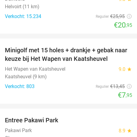
Helvoirt (11 km)
Verkocht: 15.234
€25
,95
Regulier
€20
,95
favorite_border
Minigolf met 15 holes + drankje + gebak naar
41%
keuze bij Het Wapen van Kaatsheuvel
Het Wapen van Kaatsheuvel
9.0
star
Kaatsheuvel (9 km)
Verkocht: 803
€13
,45
Regulier
€7
,95
favorite_border
Entree Pakawi Park
28%
Pakawi Park
8.9
star