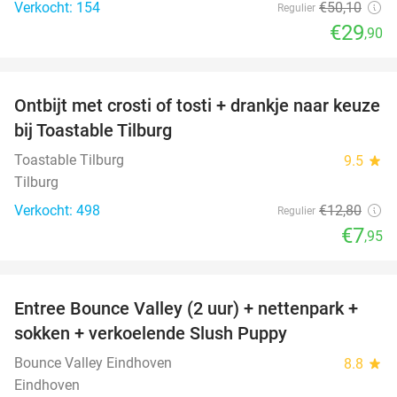
Verkocht: 154
€50
,10
Regulier
€29
,90
favorite_border
Ontbijt met crosti of tosti + drankje naar keuze
38%
bij Toastable Tilburg
Toastable Tilburg
9.5
star
Tilburg
Verkocht: 498
€12
,80
Regulier
€7
,95
favorite_border
Entree Bounce Valley (2 uur) + nettenpark +
46%
sokken + verkoelende Slush Puppy
Bounce Valley Eindhoven
8.8
star
Eindhoven