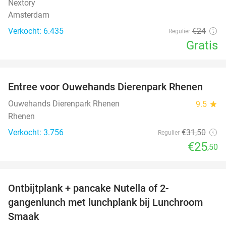
Nextory
Amsterdam
Verkocht: 6.435
€24
Regulier
Gratis
favorite_border
Entree voor Ouwehands Dierenpark Rhenen
19%
Ouwehands Dierenpark Rhenen
9.5
star
Rhenen
Verkocht: 3.756
€31
,50
Regulier
€25
,50
favorite_border
Ontbijtplank + pancake Nutella of 2-
38%
gangenlunch met lunchplank bij Lunchroom
Smaak