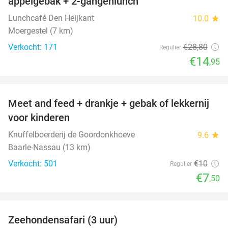
appelgebak + 2-gangenlunch
Lunchcafé Den Heijkant
10.0
star
Moergestel (7 km)
Verkocht: 171
€28
,80
Regulier
€14
,95
favorite_border
Meet and feed + drankje + gebak of lekkernij
25%
voor kinderen
Knuffelboerderij de Goordonkhoeve
9.6
star
Baarle-Nassau (13 km)
Verkocht: 501
€10
Regulier
€7
,50
favorite_border
Zeehondensafari (3 uur)
32%