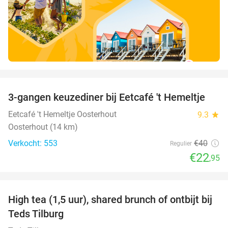
favorite_border
3-gangen keuzediner bij Eetcafé 't Hemeltje
43%
Eetcafé 't Hemeltje Oosterhout
9.3
star
Oosterhout (14 km)
Verkocht: 553
€40
Regulier
€22
,95
favorite_border
High tea (1,5 uur), shared brunch of ontbijt bij
35%
Teds Tilburg