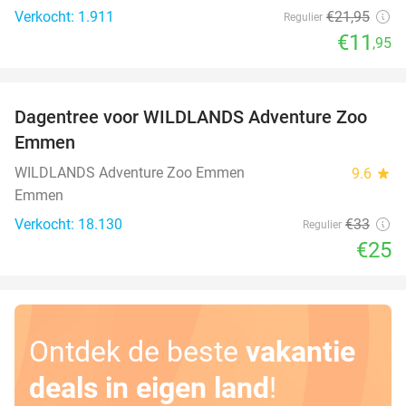
Verkocht: 1.911
€21
,95
Regulier
€11
,95
favorite_border
Dagentree voor WILDLANDS Adventure Zoo
24%
Emmen
WILDLANDS Adventure Zoo Emmen
9.6
star
Emmen
Verkocht: 18.130
€33
Regulier
€25
Ontdek de beste
vakantie
deals in eigen land
!