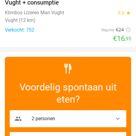
Vught + consumptie
Klimbos IJzeren Man Vught
9.6
star
Vught (12 km)
Verkocht: 752
€24
Regulier
€16
,95
Voordelig spontaan uit
eten?