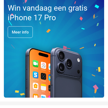
Win vandaag een gratis
iPhone 17 Pro
Meer info
favorite_border