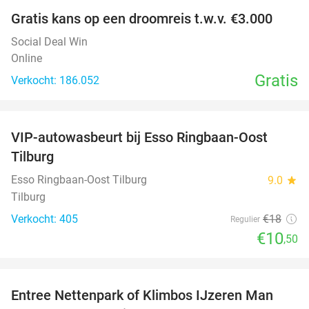
Gratis kans op een droomreis t.w.v. €3.000
Social Deal Win
Online
Gratis
Verkocht: 186.052
favorite_border
VIP-autowasbeurt bij Esso Ringbaan-Oost
42%
Tilburg
Esso Ringbaan-Oost Tilburg
9.0
star
Tilburg
Verkocht: 405
€18
Regulier
€10
,50
favorite_border
Entree Nettenpark of Klimbos IJzeren Man
29%