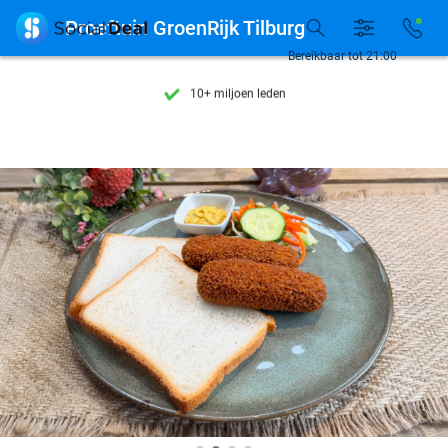
Ontdek 15.000+ deals

Proeftuin GroenRijk Tilburg
7 dagen per week beschikbaar
Bereikbaar tot 21:00
10+ miljoen leden
9,4
op basis van
206.160 reviews
Ontdek 15.000+ deals
7 dagen per week beschikbaar
10+ miljoen leden