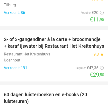
Tilburg
Verkocht: 86
€20
Regulier
€11
,95
favorite_border
2- of 3-gangendiner à la carte + broodmandje
38%
+ karaf ijswater bij Restaurant Het Kreitenhuys
Restaurant Het Kreitenhuys
9.3
star
Udenhout
Verkocht: 191
€47
,35
Regulier
€29
,50
favorite_border
100%
60 dagen luisterboeken en e-books (20
luisteruren)