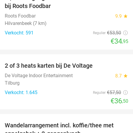
bij Roots Foodbar
Roots Foodbar
9.9
star
Hilvarenbeek (7 km)
Verkocht: 591
€53
,50
Regulier
€34
,95
favorite_border
2 of 3 heats karten bij De Voltage
37%
De Voltage Indoor Entertainment
8.7
star
Tilburg
Verkocht: 1.645
€57
,50
Regulier
€36
,50
favorite_border
Wandelarrangement incl. koffie/thee met
48%