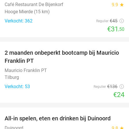
Café Restaurant De Bijenkorf
9.9
star
Hooge Mierde (15 km)
Verkocht: 362
€45
Regulier
€31
,50
favorite_border
2 maanden onbeperkt bootcamp bij Mauricio
82%
Franklin PT
Mauricio Franklin PT
Tilburg
Verkocht: 53
€136
Regulier
€24
favorite_border
All-in spelen, eten en drinken bij Duinoord
19%
Duinoord
9.8
star