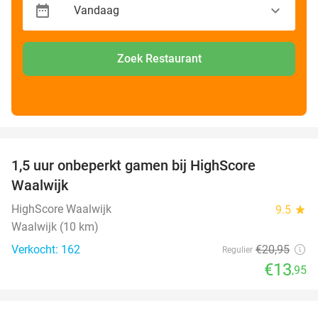
Zoek Restaurant
favorite_border
1,5 uur onbeperkt gamen bij HighScore
33%
Waalwijk
HighScore Waalwijk
9.5
star
Waalwijk (10 km)
Verkocht: 162
€20
,95
Regulier
€13
,95
favorite_border