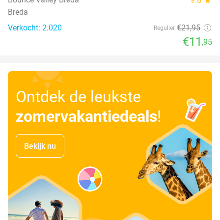
9.6
Breda
Verkocht: 2.020
€21
,95
Regulier
€11
,95
Ontdek de leukste
zomervakantiedeals
!
Bekijk nu