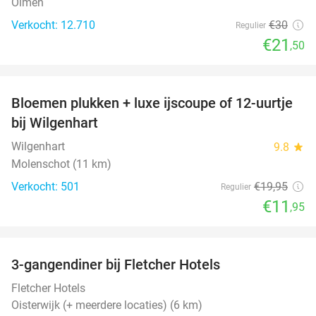
Olmen
Verkocht: 12.710
€30
Regulier
€21
,50
favorite_border
Bloemen plukken + luxe ijscoupe of 12-uurtje
40%
bij Wilgenhart
Wilgenhart
9.8
star
Molenschot (11 km)
Verkocht: 501
€19
,95
Regulier
€11
,95
favorite_border
3-gangendiner bij Fletcher Hotels
42%
Fletcher Hotels
Oisterwijk (+ meerdere locaties) (6 km)