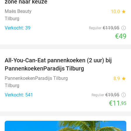
zone naar keuze
Maès Beauty
10.0
star
Tilburg
Verkocht: 39
€119
,95
Regulier
€49
favorite_border
All-You-Can-Eat pannenkoeken (2 uur) bij
40%
PannenkoekenParadijs Tilburg
PannenkoekenParadijs Tilburg
8.9
star
Tilburg
Verkocht: 541
€19
,95
Regulier
€11
,95