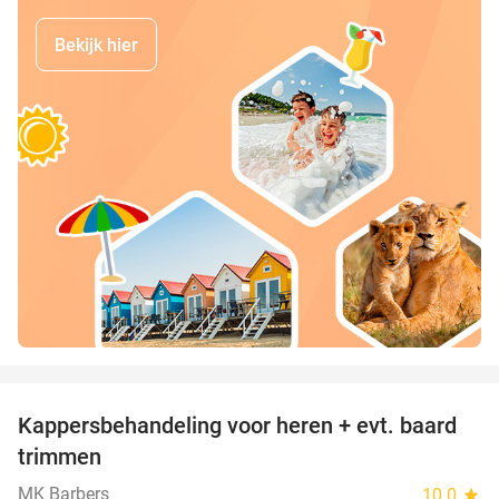
Bekijk hier
favorite_border
Kappersbehandeling voor heren + evt. baard
40%
trimmen
MK Barbers
10.0
star