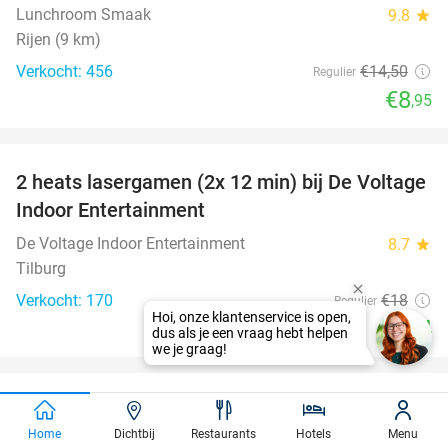
Lunchroom Smaak
9.8
star
Rijen (9 km)
Verkocht: 456
€14
,50
Regulier
€8
,95
favorite_border
2 heats lasergamen (2x 12 min) bij De Voltage
22%
Indoor Entertainment
De Voltage Indoor Entertainment
8.7
star
Tilburg
Verkocht: 170
€18
Regulier
€14
favorite_border
3-gangen keuzediner bij Brasserie Het
31%
Verlangen
Home
Dichtbij
Restaurants
Hotels
Menu