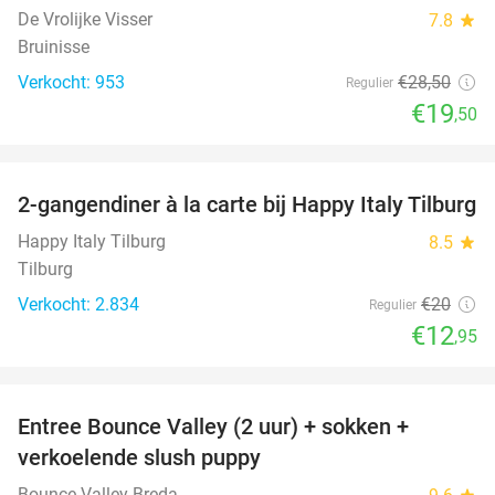
De Vrolijke Visser
7.8
star
Bruinisse
Verkocht: 953
€28
,50
Regulier
€19
,50
favorite_border
2-gangendiner à la carte bij Happy Italy Tilburg
35%
Happy Italy Tilburg
8.5
star
Tilburg
Verkocht: 2.834
€20
Regulier
€12
,95
favorite_border
Entree Bounce Valley (2 uur) + sokken +
46%
verkoelende slush puppy
Bounce Valley Breda
star