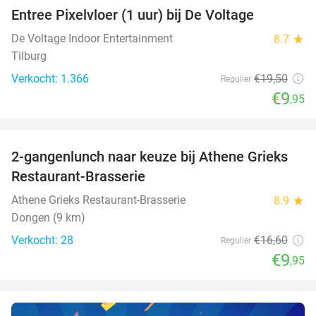
Entree Pixelvloer (1 uur) bij De Voltage
49%
De Voltage Indoor Entertainment
8.7
star
Tilburg
Verkocht: 1.366
€19
,50
Regulier
€9
,95
favorite_border
2-gangenlunch naar keuze bij Athene Grieks
40%
NEW
Restaurant-Brasserie
TODAY
Athene Grieks Restaurant-Brasserie
8.9
star
Dongen (9 km)
Verkocht: 28
€16
,60
Regulier
€9
,95