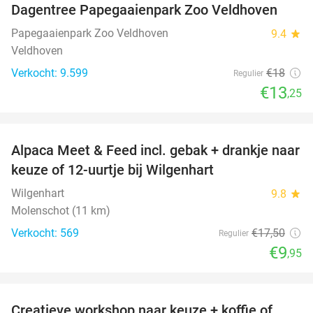
Dagentree Papegaaienpark Zoo Veldhoven
26%
Papegaaienpark Zoo Veldhoven
9.4
star
Veldhoven
Verkocht: 9.599
€18
Regulier
€13
,25
favorite_border
Alpaca Meet & Feed incl. gebak + drankje naar
43%
keuze of 12-uurtje bij Wilgenhart
Wilgenhart
9.8
star
Molenschot (11 km)
Verkocht: 569
€17
,50
Regulier
€9
,95
favorite_border
Creatieve workshop naar keuze + koffie of