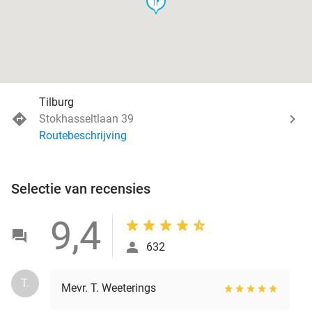
food
Tilburg
Stokhasseltlaan 39
Routebeschrijving
Selectie van recensies
9,4
632
T.
Mevr. T. Weeterings