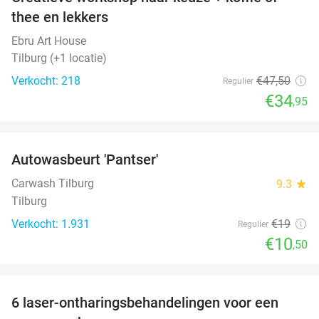
26%
thee en lekkers
Ebru Art House
Tilburg (+1 locatie)
Verkocht: 218
€47
,50
Regulier
€34
,95
favorite_border
Autowasbeurt 'Pantser'
45%
Carwash Tilburg
9.3
star
Tilburg
Verkocht: 1.931
€19
Regulier
€10
,50
favorite_border
6 laser-ontharingsbehandelingen voor een
59%