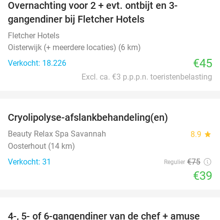
Overnachting voor 2 + evt. ontbijt en 3-
gangendiner bij Fletcher Hotels
Fletcher Hotels
Oisterwijk (+ meerdere locaties) (6 km)
€45
Verkocht: 18.226
Excl. ca. €3 p.p.p.n. toeristenbelasting
favorite_border
Cryolipolyse-afslankbehandeling(en)
48%
Beauty Relax Spa Savannah
8.9
star
Oosterhout (14 km)
Verkocht: 31
€75
Regulier
€39
favorite_border
4-, 5- of 6-gangendiner van de chef + amuse
35%