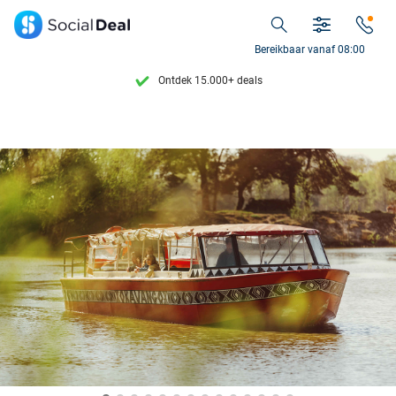

Safaripark + Speelland Beekse Bergen
Bereikbaar vanaf 08:00
Ontdek 15.000+ deals
7 dagen per week beschikbaar
10+ miljoen leden
9,4
op basis van
206.128 reviews
Ontdek 15.000+ deals
7 dagen per week beschikbaar
10+ miljoen leden