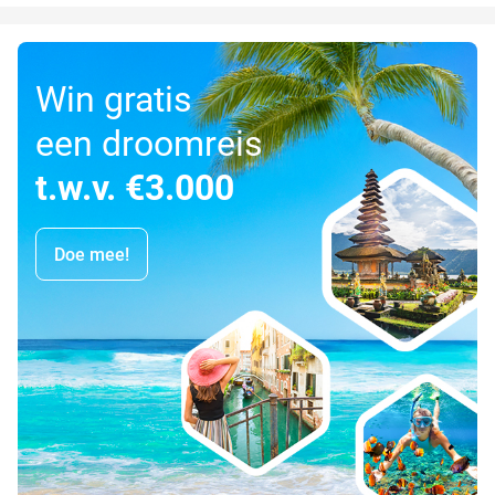
Win gratis
een droomreis
t.w.v. €3.000
Doe mee!