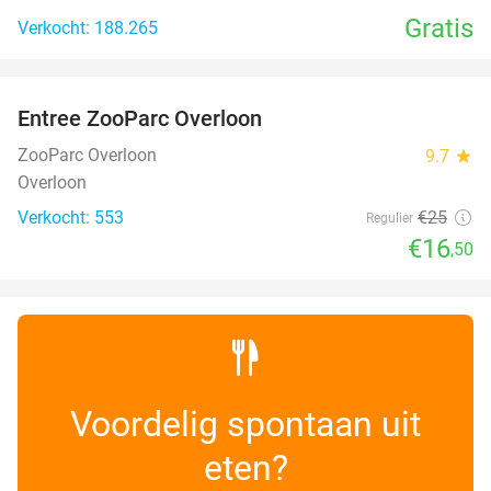
Gratis
Verkocht: 188.265
favorite_border
Entree ZooParc Overloon
34%
NEW
TODAY
ZooParc Overloon
9.7
star
Overloon
Verkocht: 553
€25
Regulier
€16
,50
Voordelig spontaan uit
eten?