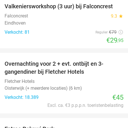
Valkeniersworkshop (3 uur) bij Falconcrest
62%
Falconcrest
9.3
star
Eindhoven
Verkocht: 81
€79
Regulier
€29
,95
favorite_border
Overnachting voor 2 + evt. ontbijt en 3-
gangendiner bij Fletcher Hotels
Fletcher Hotels
Oisterwijk (+ meerdere locaties) (6 km)
€45
Verkocht: 18.389
Excl. ca. €3 p.p.p.n. toeristenbelasting
favorite_border