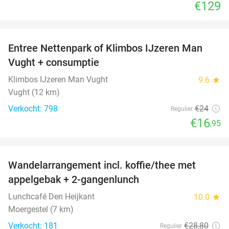
€129
favorite_border
Entree Nettenpark of Klimbos IJzeren Man
29%
Vught + consumptie
Klimbos IJzeren Man Vught
9.6
star
Vught (12 km)
Verkocht: 798
€24
Regulier
€16
,95
favorite_border
Wandelarrangement incl. koffie/thee met
48%
appelgebak + 2-gangenlunch
Lunchcafé Den Heijkant
10.0
star
Moergestel (7 km)
Verkocht: 181
€28
,80
Regulier