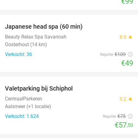
€99
favorite_border
Japanese head spa (60 min)
55%
Beauty Relax Spa Savannah
8.9
star
Oosterhout (14 km)
Verkocht: 36
€109
Regulier
€49
favorite_border
Valetparking bij Schiphol
23%
CentraalParkeren
9.2
star
Aalsmeer (+1 locatie)
Verkocht: 1.624
€75
Regulier
€57
,50
favorite_border