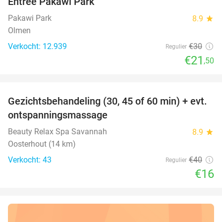
Entree Pakawi Park
28%
Pakawi Park
8.9
star
Olmen
Verkocht: 12.939
€30
Regulier
€21
,50
favorite_border
Gezichtsbehandeling (30, 45 of 60 min) + evt.
60%
ontspanningsmassage
Beauty Relax Spa Savannah
8.9
star
Oosterhout (14 km)
Verkocht: 43
€40
Regulier
€16