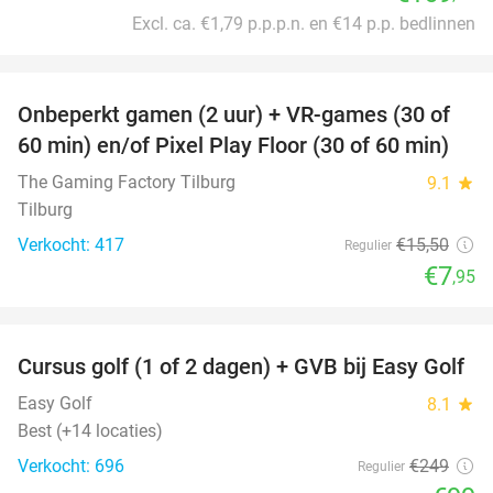
Excl. ca. €1,79 p.p.p.n. en €14 p.p. bedlinnen
favorite_border
Onbeperkt gamen (2 uur) + VR-games (30 of
49%
60 min) en/of Pixel Play Floor (30 of 60 min)
The Gaming Factory Tilburg
9.1
star
Tilburg
Verkocht: 417
€15
,50
Regulier
€7
,95
favorite_border
Cursus golf (1 of 2 dagen) + GVB bij Easy Golf
60%
Easy Golf
8.1
star
Best (+14 locaties)
Verkocht: 696
€249
Regulier