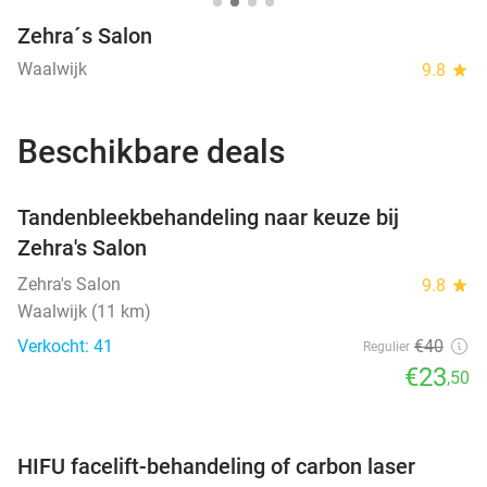
Zehra´s Salon
Waalwijk
9.8
star
Beschikbare deals
favorite_border
Tandenbleekbehandeling naar keuze bij
Zehra's Salon
Zehra's Salon
9.8
star
Waalwijk (11 km)
Verkocht: 41
€40
Regulier
€23
,50
favorite_border
HIFU facelift-behandeling of carbon laser