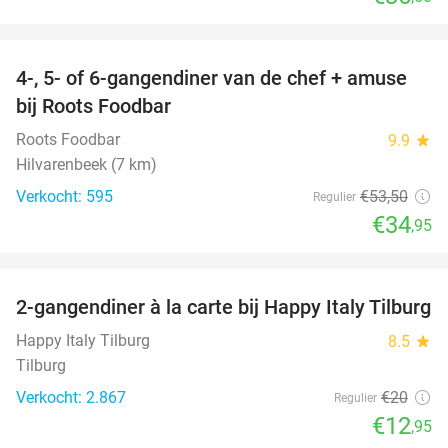
favorite_border
4-, 5- of 6-gangendiner van de chef + amuse
35%
bij Roots Foodbar
Roots Foodbar
9.9
star
Hilvarenbeek (7 km)
Verkocht: 595
€53
,50
Regulier
€34
,95
favorite_border
2-gangendiner à la carte bij Happy Italy Tilburg
35%
Happy Italy Tilburg
8.5
star
Tilburg
Verkocht: 2.867
€20
Regulier
€12
,95