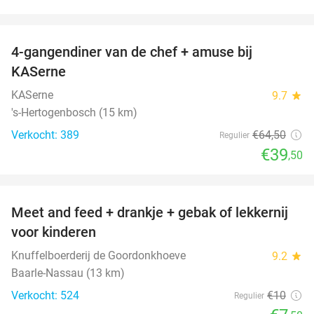
favorite_border
4-gangendiner van de chef + amuse bij
39%
KASerne
KASerne
9.7
star
's-Hertogenbosch (15 km)
Verkocht: 389
€64
,50
Regulier
€39
,50
favorite_border
Meet and feed + drankje + gebak of lekkernij
25%
voor kinderen
Knuffelboerderij de Goordonkhoeve
9.2
star
Baarle-Nassau (13 km)
Verkocht: 524
€10
Regulier