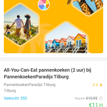
favorite_border
All-You-Can-Eat pannenkoeken (2 uur) bij
40%
PannenkoekenParadijs Tilburg
PannenkoekenParadijs Tilburg
8.9
star
Tilburg
Verkocht: 555
€19
,95
Regulier
€11
,95