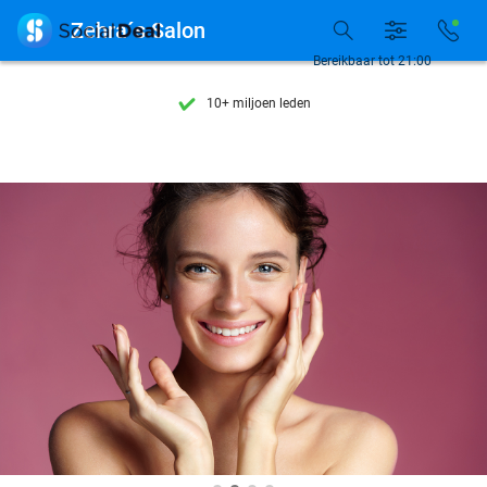
Ontdek 15.000+ deals

Zehra´s Salon
7 dagen per week beschikbaar
Bereikbaar tot 21:00
10+ miljoen leden
9,4
op basis van
206.305 reviews
Ontdek 15.000+ deals
7 dagen per week beschikbaar
10+ miljoen leden