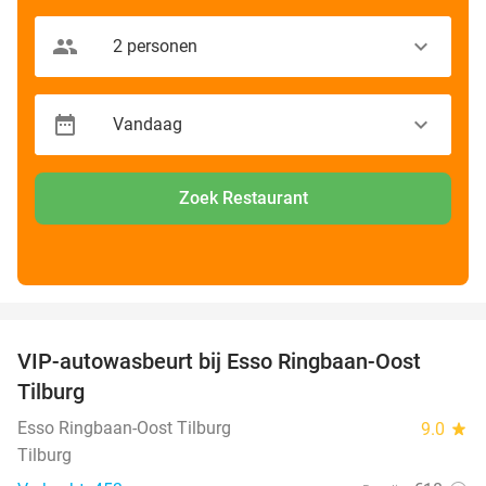
Zoek Restaurant
favorite_border
VIP-autowasbeurt bij Esso Ringbaan-Oost
42%
Tilburg
Esso Ringbaan-Oost Tilburg
9.0
star
Tilburg