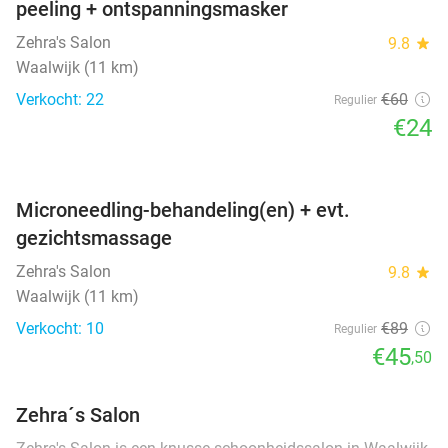
peeling + ontspanningsmasker
Zehra's Salon
9.8
star
Waalwijk (11 km)
Verkocht: 22
€60
Regulier
€24
favorite_border
Microneedling-behandeling(en) + evt.
gezichtsmassage
Zehra's Salon
9.8
star
Waalwijk (11 km)
Verkocht: 10
€89
Regulier
€45
,50
Zehra´s Salon