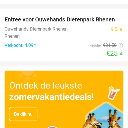
favorite_border
Entree voor Ouwehands Dierenpark Rhenen
19%
Ouwehands Dierenpark Rhenen
9.5
star
Rhenen
Verkocht: 4.094
€31
,50
Regulier
€25
,50
Ontdek de leukste
zomervakantiedeals
!
Bekijk nu