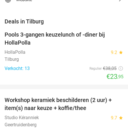
favorite_border
Deals in Tilburg
Pools 3-gangen keuzelunch of -diner bij
37%
NEW
HollaPolla
TODAY
HollaPolla
9.2
star
Tilburg
Verkocht: 13
€38
,05
Regulier
€23
,95
favorite_border
Workshop keramiek beschilderen (2 uur) +
43%
NEW
item(s) naar keuze + koffie/thee
TODAY
Studio Kéranniek
9.7
star
Geertruidenberg