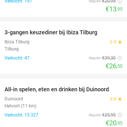
Verkocht: 197
€20
,95
Regulier
€13
,95
favorite_border
3-gangen keuzediner bij Ibiza Tilburg
33%
Ibiza Tilburg
9.5
star
Tilburg
Verkocht: 47
€39
,30
Regulier
€26
,50
favorite_border
All-in spelen, eten en drinken bij Duinoord
19%
Duinoord
9.8
star
Helvoirt (11 km)
Verkocht: 15.327
€25
,95
Regulier
€20
,95