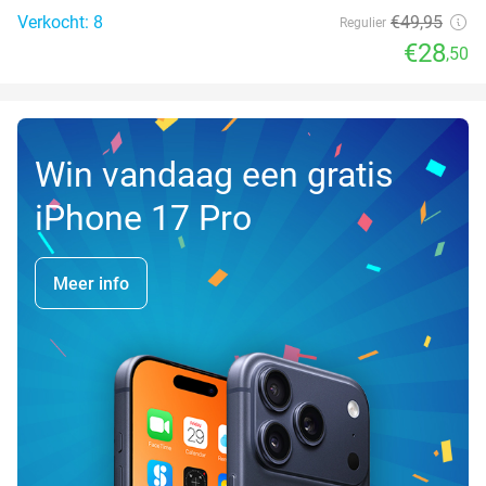
Verkocht: 8
€49
,95
Regulier
€28
,50
Win vandaag een gratis
iPhone 17 Pro
Meer info