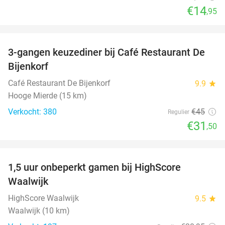
€14
,95
favorite_border
3-gangen keuzediner bij Café Restaurant De
30%
Bijenkorf
Café Restaurant De Bijenkorf
9.9
star
Hooge Mierde (15 km)
Verkocht: 380
€45
Regulier
€31
,50
favorite_border
1,5 uur onbeperkt gamen bij HighScore
33%
Waalwijk
HighScore Waalwijk
9.5
star
Waalwijk (10 km)