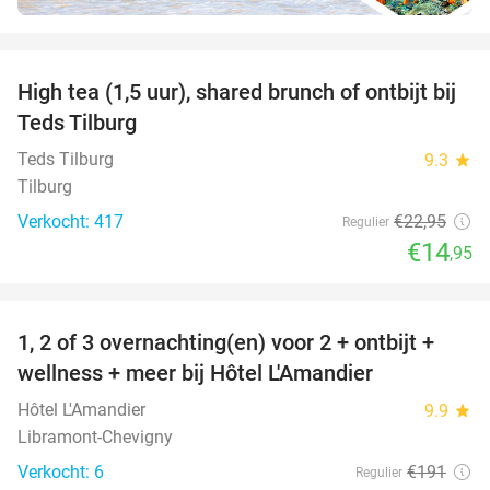
favorite_border
High tea (1,5 uur), shared brunch of ontbijt bij
35%
Teds Tilburg
Teds Tilburg
9.3
star
Tilburg
Verkocht: 417
€22
,95
Regulier
€14
,95
favorite_border
1, 2 of 3 overnachting(en) voor 2 + ontbijt +
32%
NEW
wellness + meer bij Hôtel L'Amandier
TODAY
Hôtel L'Amandier
9.9
star
Libramont-Chevigny
Verkocht: 6
€191
Regulier