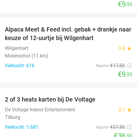
€9
,95
favorite_border
Alpaca Meet & Feed incl. gebak + drankje naar
43%
keuze of 12-uurtje bij Wilgenhart
Wilgenhart
9.8
star
Molenschot (11 km)
Verkocht: 616
€17
,50
Regulier
€9
,95
favorite_border
2 of 3 heats karten bij De Voltage
37%
De Voltage Indoor Entertainment
8.7
star
Tilburg
Verkocht: 1.681
€57
,50
Regulier
€36
,50