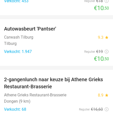
Verkocht: 453
€18
Regulier
€10
,50
favorite_border
Autowasbeurt 'Pantser'
45%
Carwash Tilburg
9.3
star
Tilburg
Verkocht: 1.947
€19
Regulier
€10
,50
favorite_border
2-gangenlunch naar keuze bij Athene Grieks
40%
Restaurant-Brasserie
Athene Grieks Restaurant-Brasserie
8.9
star
Dongen (9 km)
Verkocht: 68
€16
,60
Regulier