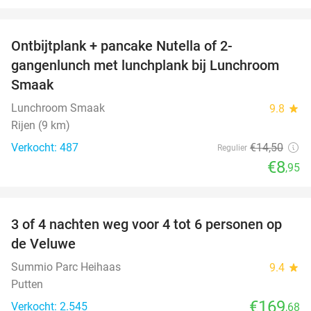
favorite_border
Ontbijtplank + pancake Nutella of 2-
38%
gangenlunch met lunchplank bij Lunchroom
Smaak
Lunchroom Smaak
9.8
star
Rijen (9 km)
Verkocht: 487
€14
,50
Regulier
€8
,95
favorite_border
3 of 4 nachten weg voor 4 tot 6 personen op
de Veluwe
Summio Parc Heihaas
9.4
star
Putten
€169
Verkocht: 2.545
,68