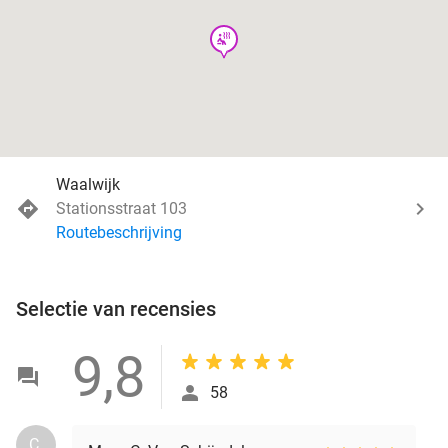
wellness
Waalwijk
Stationsstraat 103
Routebeschrijving
Selectie van recensies
9,8
58
C.