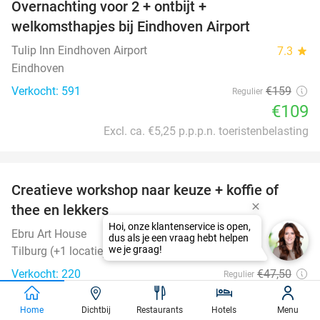
Overnachting voor 2 + ontbijt +
31%
welkomsthapjes bij Eindhoven Airport
Tulip Inn Eindhoven Airport
7.3
star
Eindhoven
Verkocht: 591
€159
Regulier
€109
Excl. ca. €5,25 p.p.p.n. toeristenbelasting
favorite_border
Creatieve workshop naar keuze + koffie of
26%
thee en lekkers
Ebru Art House
Tilburg (+1 locatie)
Verkocht: 220
€47
,50
Regulier
€34
,95
Home
Dichtbij
Restaurants
Hotels
Menu
favorite_border