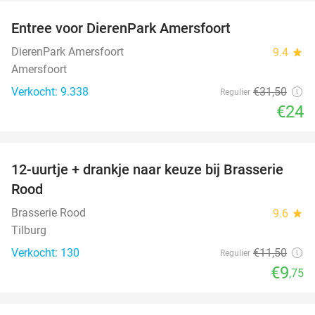
Entree voor DierenPark Amersfoort
24%
DierenPark Amersfoort
9.4
star
Amersfoort
Verkocht: 9.338
€31
,50
Regulier
€24
favorite_border
12-uurtje + drankje naar keuze bij Brasserie
15%
Rood
Brasserie Rood
9.6
star
Tilburg
Verkocht: 130
€11
,50
Regulier
€9
,75
favorite_border