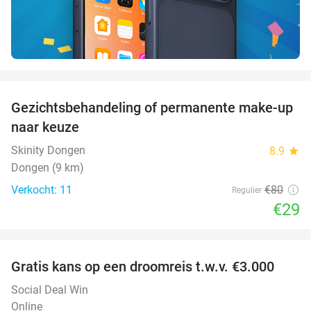
favorite_border
Gezichtsbehandeling of permanente make-up
64%
naar keuze
Skinity Dongen
8.9
star
Dongen (9 km)
Verkocht: 11
€80
Regulier
€29
favorite_border
Gratis kans op een droomreis t.w.v. €3.000
Social Deal Win
Online