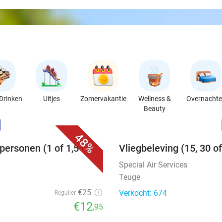
Drinken
Uitjes
Zomervakantie
Wellness &
Overnacht
Beauty
favorite_border
n
48%
ersonen (1 of 1,5 uur)
Vliegbeleving (15, 30 o
Special Air Services
Teuge
€25
Verkocht: 674
Regulier
€12
,95