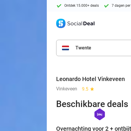
Ontdek 15.000+ deals
7 dagen per
Twente
Leonardo Hotel Vinkeveen
Vinkeveen
9.5
star
Beschikbare deals
hexagon
hotel
Overnachting voor 2 + ontbijt