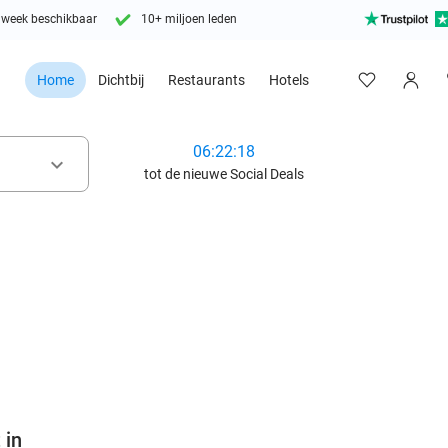
 week beschikbaar
10+ miljoen leden
Home
Dichtbij
Restaurants
Hotels
06:22:16
keyboard_arrow_down
tot de nieuwe Social Deals
favorite_border
 in