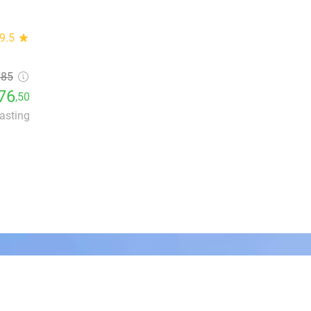
9.5
star
€85
76
,50
lasting