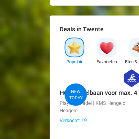
Deals in Twente
Populair
Favorieten
Eten & 
hexago
sport
Huur padelbaan voor max. 4 p
NEW
TODAY
Playside Padel | KMS Hengelo
Hengelo
Verkocht: 19