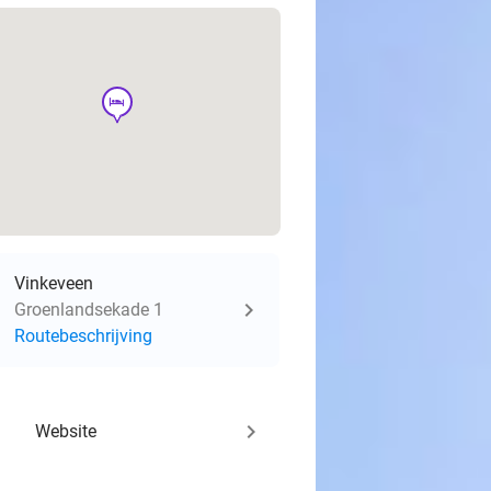
hotel
Vinkeveen
Groenlandsekade 1
Routebeschrijving
keyboard_arrow_right
Website