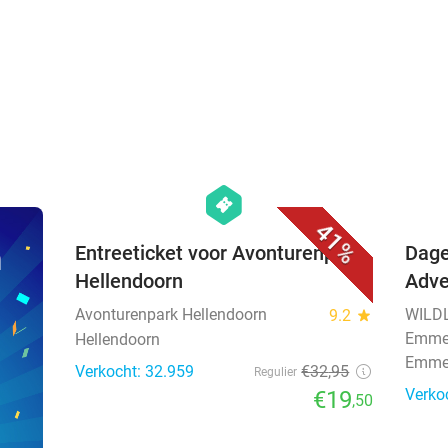
favorite_border
hexagon
events
41%
n
Entreeticket voor Avonturenpark
Dage
Hellendoorn
Adv
Avonturenpark Hellendoorn
WILDL
9.2
star
Emm
Hellendoorn
Emm
Verkocht: 32.959
€32
,95
Regulier
Verko
€19
,50