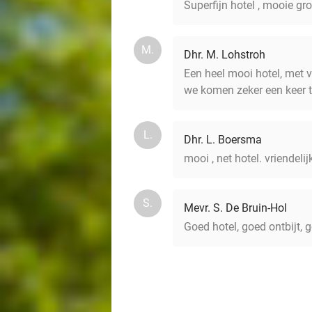
Superfijn hotel , mooie gr
M.
Dhr. M. Lohstroh
Een heel mooi hotel, met v
we komen zeker een keer t
L.
Dhr. L. Boersma
mooi , net hotel. vriendeli
S.
Mevr. S. De Bruin-Hol
Goed hotel, goed ontbijt,