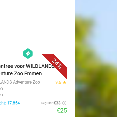
favorite_border
hexagon
events
24%
ntree voor WILDLANDS
enture Zoo Emmen
ANDS Adventure Zoo
9.6
star
en
en
cht: 17.854
€33
Regulier
€25