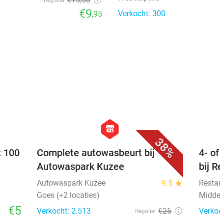
Regulier
€9
Verkocht: 300
,95
favorite_border
favorite_border
hexagon
store
38%
t 100
Complete autowasbeurt bij
4- o
Autowaspark Kuzee
bij 
Autowaspark Kuzee
Resta
9.5
star
Goes (+2 locaties)
Midde
€5
Verkocht: 2.513
€25
Verko
Regulier