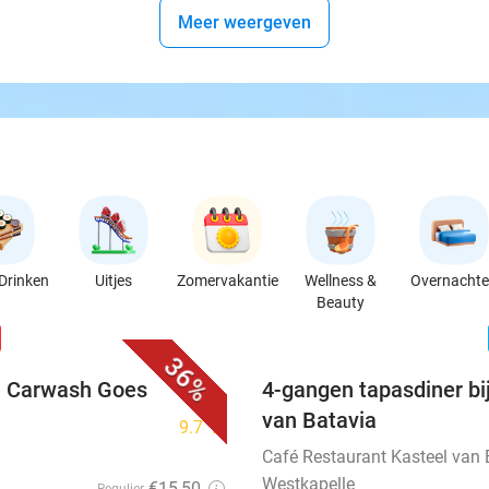
Meer weergeven
Drinken
Uitjes
Zomervakantie
Wellness &
Overnacht
Beauty
favorite_border
n
36%
ij Carwash Goes
4-gangen tapasdiner bi
van Batavia
9.7
star
Café Restaurant Kasteel van 
Westkapelle
€15
,50