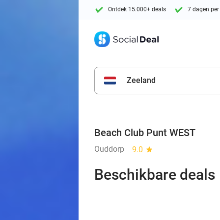
Ontdek 15.000+ deals
7 dagen per
Zeeland
Beach Club Punt WEST
Ouddorp
9.0
star
Beschikbare deals