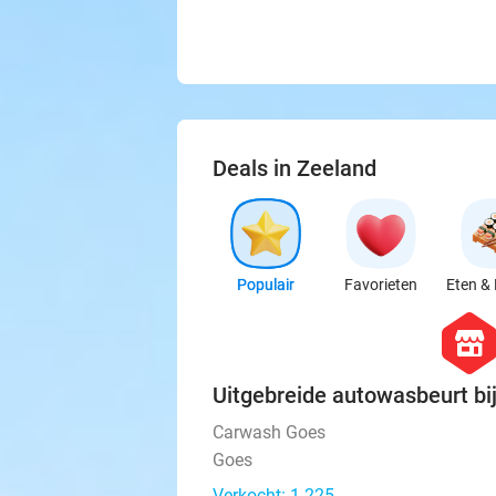
Deals in Zeeland
Populair
Favorieten
Eten & 
hexago
store
Uitgebreide autowasbeurt b
Carwash Goes
Goes
Verkocht: 1.225