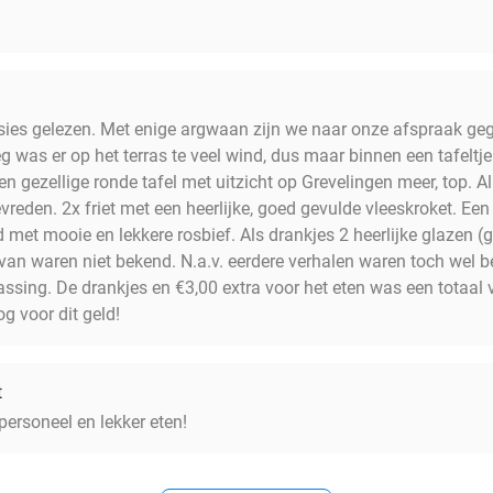
ies gelezen. Met enige argwaan zijn we naar onze afspraak geg
 was er op het terras te veel wind, dus maar binnen een tafeltj
n gezellige ronde tafel met uitzicht op Grevelingen meer, top. 
vreden. 2x friet met een heerlijke, goed gevulde vleeskroket. E
met mooie en lekkere rosbief. Als drankjes 2 heerlijke glazen (g
ervan waren niet bekend. N.a.v. eerdere verhalen waren toch we
ssing. De drankjes en €3,00 extra voor het eten was een totaal 
og voor dit geld!
t
 personeel en lekker eten!