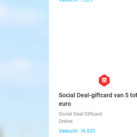
hexagon
store
Social Deal-giftcard van 5 to
euro
Social Deal Giftcard
Online
Verkocht: 76.835