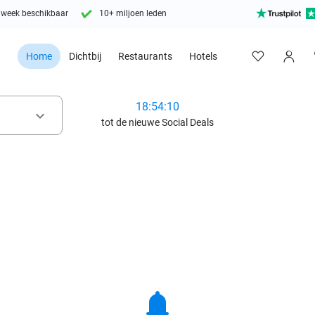
 week beschikbaar
10+ miljoen leden
Home
Dichtbij
Restaurants
Hotels
18:54:08
keyboard_arrow_down
tot de nieuwe Social Deals
notifications