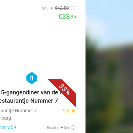
€42
,50
Regulier
€28
,95
favorite_border
hexagon
food
33%
f 5-gangendiner van de chef
Restaurantje Nummer 7
urantje Nummer 7
9.6
star
lburg
cht: 359
€66
Regulier