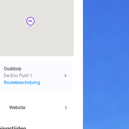
hotel
Ouddorp
De Eco Punt 1
Routebeschrijving
keyboard_arrow_right
Website
ingstijden