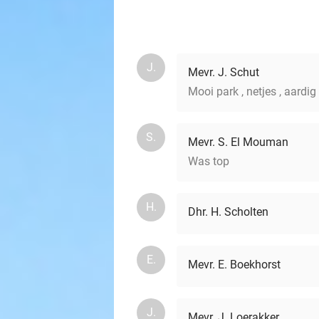
J.
Mevr. J. Schut
Mooi park , netjes , aardi
S.
Mevr. S. El Mouman
Was top
H.
Dhr. H. Scholten
E.
Mevr. E. Boekhorst
J.
Mevr. J. Loerakker