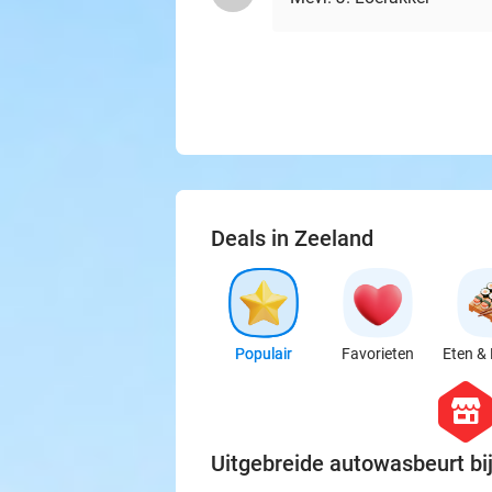
Deals in Zeeland
Populair
Favorieten
Eten & 
hexago
store
Uitgebreide autowasbeurt b