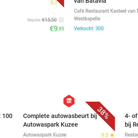
van Batavia
9.7
star
Café Restaurant Kasteel van 
Westkapelle
€15
,50
Regulier
€9
Verkocht: 300
,95
favorite_border
favorite_border
hexagon
store
38%
t 100
Complete autowasbeurt bij
4- o
Autowaspark Kuzee
bij 
Autowaspark Kuzee
Resta
9.5
star