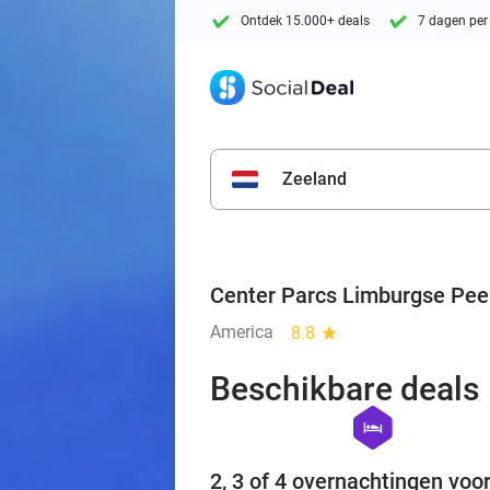
Ontdek 15.000+ deals
7 dagen per
Zeeland
Center Parcs Limburgse Pee
America
8.8
star
Beschikbare deals
hexagon
hotel
2, 3 of 4 overnachtingen voor