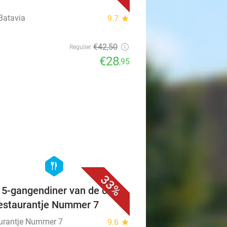
Batavia
9.7
star
€42
,50
Regulier
€28
,95
favorite_border
hexagon
food
33%
f 5-gangendiner van de chef
Restaurantje Nummer 7
urantje Nummer 7
9.6
star