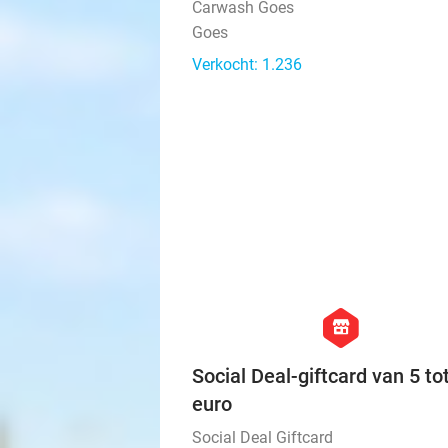
Carwash Goes
Goes
Verkocht: 1.236
hexagon
store
Social Deal-giftcard van 5 to
euro
Social Deal Giftcard