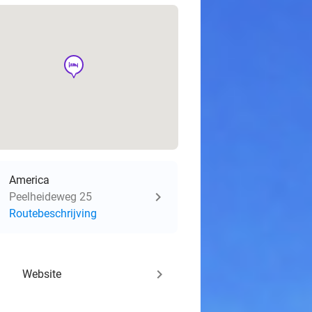
hotel
America
Peelheideweg 25
Routebeschrijving
keyboard_arrow_right
Website