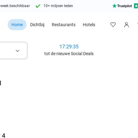
 week beschikbaar
10+ miljoen leden
Home
Dichtbij
Restaurants
Hotels
17:29:33
keyboard_arrow_down
tot de nieuwe Social Deals
l
favorite_border
 4