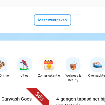
Meer weergeven
Drinken
Uitjes
Zomervakantie
Wellness &
Overnacht
Beauty
favorite_border
n
36%
ij Carwash Goes
4-gangen tapasdiner bi