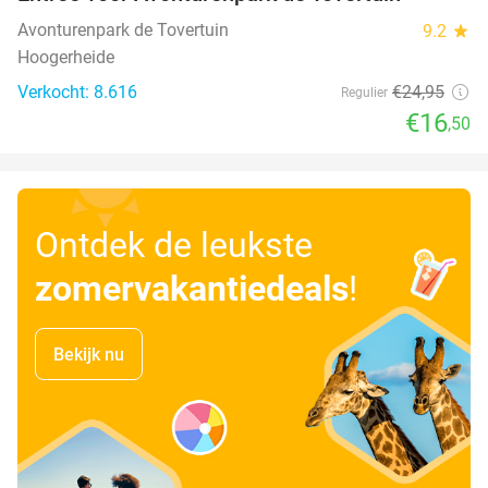
34%
Avonturenpark de Tovertuin
9.2
star
Hoogerheide
Verkocht: 8.616
€24
,95
Regulier
€16
,50
Ontdek de leukste
zomervakantiedeals
!
Bekijk nu