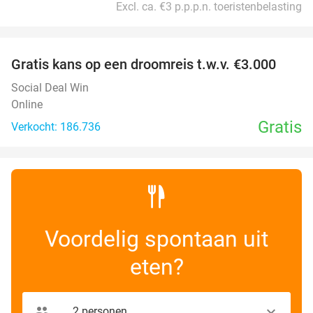
Excl. ca. €3 p.p.p.n. toeristenbelasting
favorite_border
Gratis kans op een droomreis t.w.v. €3.000
Social Deal Win
Online
Gratis
Verkocht: 186.736
Voordelig spontaan uit
eten?