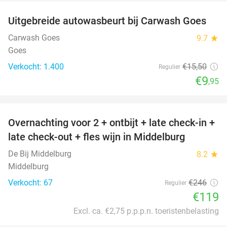
Uitgebreide autowasbeurt bij Carwash Goes
36%
Carwash Goes
9.7
star
Goes
Verkocht: 1.400
€15
,50
Regulier
€9
,95
favorite_border
Overnachting voor 2 + ontbijt + late check-in +
52%
late check-out + fles wijn in Middelburg
De Bij Middelburg
8.2
star
Middelburg
Verkocht: 67
€246
Regulier
€119
Excl. ca. €2,75 p.p.p.n. toeristenbelasting