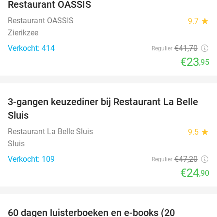
Restaurant OASSIS
Restaurant OASSIS
9.7
star
Zierikzee
Verkocht: 414
€41
,70
Regulier
€23
,95
favorite_border
3-gangen keuzediner bij Restaurant La Belle
47%
Sluis
Restaurant La Belle Sluis
9.5
star
Sluis
Verkocht: 109
€47
,20
Regulier
€24
,90
favorite_border
100%
60 dagen luisterboeken en e-books (20