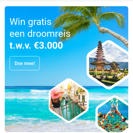
Win gratis
een droomreis
t.w.v. €3.000
Doe mee!