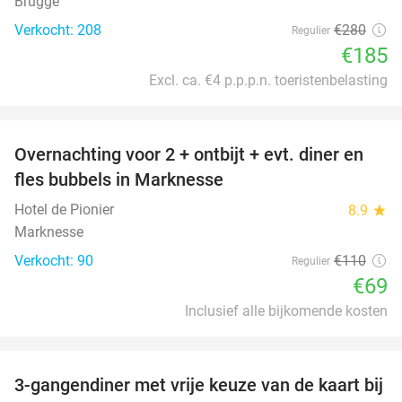
Brugge
Verkocht: 208
€280
Regulier
€185
Excl. ca. €4 p.p.p.n. toeristenbelasting
favorite_border
Overnachting voor 2 + ontbijt + evt. diner en
37%
fles bubbels in Marknesse
Hotel de Pionier
8.9
star
Marknesse
Verkocht: 90
€110
Regulier
€69
Inclusief alle bijkomende kosten
favorite_border
3-gangendiner met vrije keuze van de kaart bij
43%