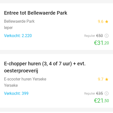
favorite_border
Entree tot Bellewaerde Park
38%
Bellewaerde Park
9.6
star
Ieper
Verkocht: 2.220
€50
Regulier
€31
,20
favorite_border
E-chopper huren (3, 4 of 7 uur) + evt.
39%
oesterproeverij
E-scooter huren Yerseke
9.7
star
Yerseke
Verkocht: 399
€35
Regulier
€21
,50
favorite_border