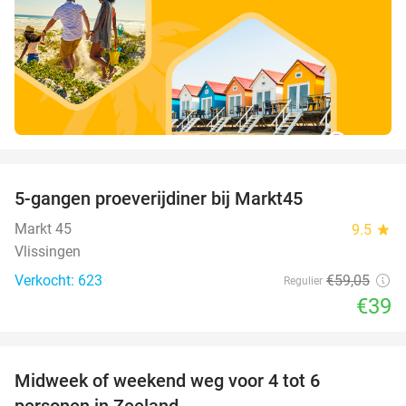
favorite_border
5-gangen proeverijdiner bij Markt45
34%
Markt 45
9.5
star
Vlissingen
Verkocht: 623
€59
,05
Regulier
€39
favorite_border
Midweek of weekend weg voor 4 tot 6
personen in Zeeland