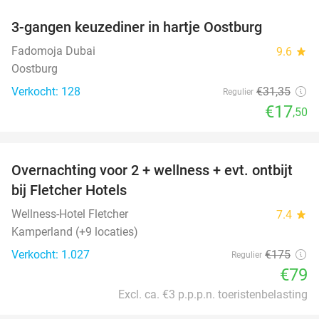
3-gangen keuzediner in hartje Oostburg
44%
Fadomoja Dubai
9.6
star
Oostburg
Verkocht: 128
€31
,35
Regulier
€17
,50
favorite_border
Overnachting voor 2 + wellness + evt. ontbijt
55%
bij Fletcher Hotels
Wellness-Hotel Fletcher
7.4
star
Kamperland (+9 locaties)
Verkocht: 1.027
€175
Regulier
€79
Excl. ca. €3 p.p.p.n. toeristenbelasting
favorite_border