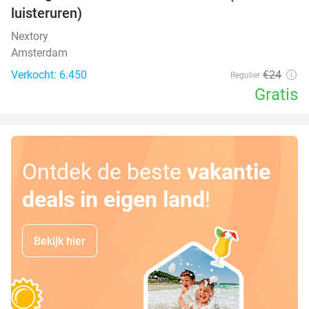
luisteruren)
Nextory
Amsterdam
Verkocht: 6.450
€24
Regulier
Gratis
Ontdek de beste
vakantie
deals in eigen land
!
Bekijk hier