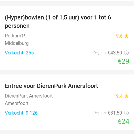
favorite_border
(Hyper)bowlen (1 of 1,5 uur) voor 1 tot 6
33%
personen
Podium19
9.6
star
Middelburg
Verkocht: 255
€43
,50
Regulier
€29
favorite_border
Entree voor DierenPark Amersfoort
24%
DierenPark Amersfoort
9.4
star
Amersfoort
Verkocht: 9.126
€31
,50
Regulier
€24
favorite_border