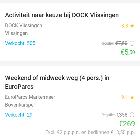
Activiteit naar keuze bij DOCK Vlissingen
27%
DOCK Vlissingen
8.8
star
Vlissingen
Verkocht: 505
€7
,50
Regulier
€5
,50
favorite_border
Weekend of midweek weg (4 pers.) in
25%
EuroParcs
EuroParcs Markermeer
9.1
star
Bovenkarspel
Verkocht: 29
€358
Regulier
€269
Excl. €2 p.p.p.n. en bedlinnen €13,50 p.p.