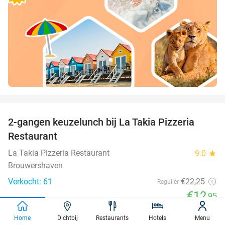
favorite_border
2-gangen keuzelunch bij La Takia Pizzeria
42%
Restaurant
La Takia Pizzeria Restaurant
9.0
star
Brouwershaven
Verkocht: 61
€22
,25
Regulier
€12
,95
favorite_border
Home
Dichtbij
Restaurants
Hotels
Menu