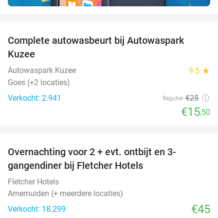
favorite_border
Complete autowasbeurt bij Autowaspark
38%
Kuzee
Autowaspark Kuzee
9.5
star
Goes (+2 locaties)
Verkocht: 2.941
€25
Regulier
€15
,50
favorite_border
Overnachting voor 2 + evt. ontbijt en 3-
gangendiner bij Fletcher Hotels
Fletcher Hotels
Arnemuiden (+ meerdere locaties)
€45
Verkocht: 18.299