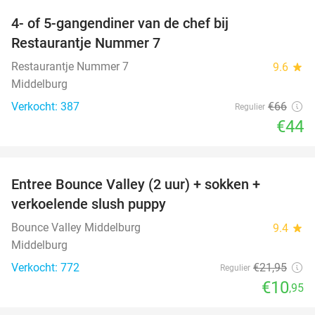
4- of 5-gangendiner van de chef bij
33%
Restaurantje Nummer 7
Restaurantje Nummer 7
9.6
star
Middelburg
Verkocht: 387
€66
Regulier
€44
favorite_border
Entree Bounce Valley (2 uur) + sokken +
50%
verkoelende slush puppy
Bounce Valley Middelburg
9.4
star
Middelburg
Verkocht: 772
€21
,95
Regulier
€10
,95