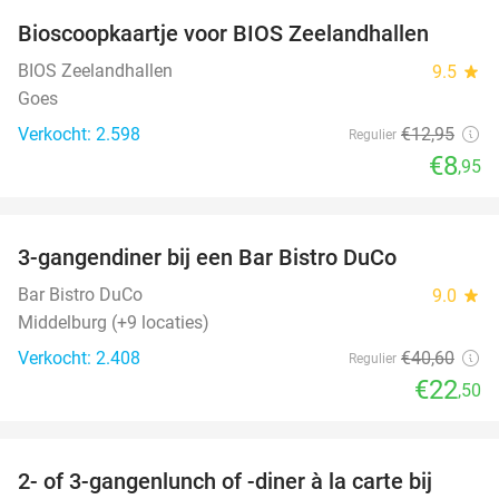
Bioscoopkaartje voor BIOS Zeelandhallen
31%
BIOS Zeelandhallen
9.5
star
Goes
Verkocht: 2.598
€12
,95
Regulier
€8
,95
favorite_border
3-gangendiner bij een Bar Bistro DuCo
45%
Bar Bistro DuCo
9.0
star
Middelburg (+9 locaties)
Verkocht: 2.408
€40
,60
Regulier
€22
,50
favorite_border
2- of 3-gangenlunch of -diner à la carte bij
49%