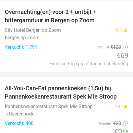
Overnachting(en) voor 2 + ontbijt +
44%
bittergarnituur in Bergen op Zoom
City Hotel Bergen op Zoom
9.5
star
Bergen op Zoom
Verkocht: 1.791
€123
Regulier
€69
Excl. ca. €4 p.p.p.n. toeristenbelasting
favorite_border
All-You-Can-Eat pannenkoeken (1,5u) bij
57%
Pannenkoekenrestaurant Spek Mie Stroop
Pannenkoekenrestaurant Spek Mie Stroop
9.0
star
's-Heerenhoek
Verkocht: 408
€23
Regulier
€9
,95