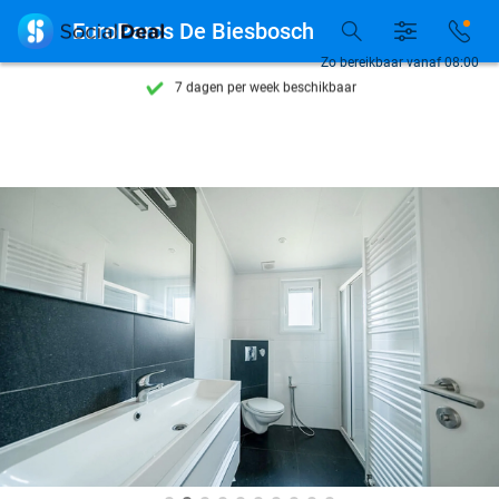
Ontdek 15.000+ deals

EuroParcs De Biesbosch
7 dagen per week beschikbaar
Zo bereikbaar vanaf 08:00
10+ miljoen leden
9,4
op basis van
206.233 reviews
Ontdek 15.000+ deals
7 dagen per week beschikbaar
10+ miljoen leden