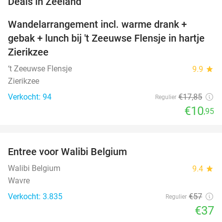
Deals in Zeeland
Wandelarrangement incl. warme drank +
39%
NEW
gebak + lunch bij 't Zeeuwse Flensje in hartje
TODAY
Zierikzee
‘t Zeeuwse Flensje
9.9
star
Zierikzee
Verkocht: 94
€17
,85
Regulier
€10
,95
favorite_border
Entree voor Walibi Belgium
35%
Walibi Belgium
9.4
star
Wavre
Verkocht: 3.835
€57
Regulier
€37