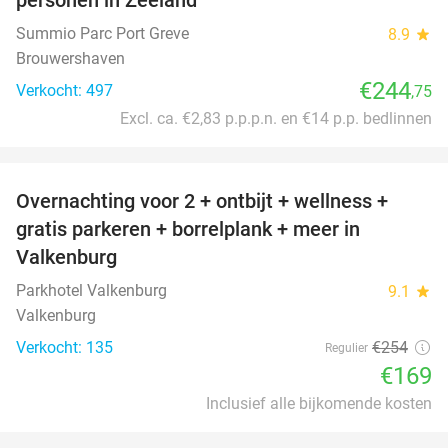
Summio Parc Port Greve
8.9
star
Brouwershaven
€244
Verkocht: 497
,75
Excl. ca. €2,83 p.p.p.n. en €14 p.p. bedlinnen
favorite_border
Overnachting voor 2 + ontbijt + wellness +
33%
gratis parkeren + borrelplank + meer in
Valkenburg
Parkhotel Valkenburg
9.1
star
Valkenburg
Verkocht: 135
€254
Regulier
€169
Inclusief alle bijkomende kosten
favorite_border