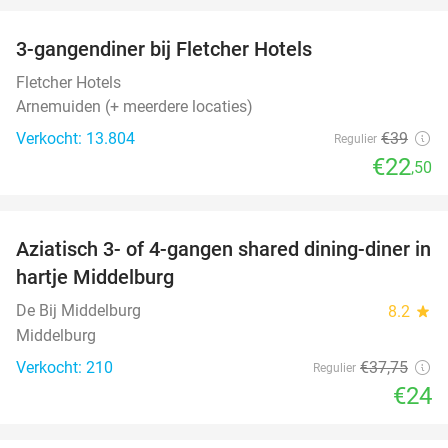
3-gangendiner bij Fletcher Hotels
42%
Fletcher Hotels
Arnemuiden (+ meerdere locaties)
Verkocht: 13.804
€39
Regulier
€22
,50
favorite_border
Aziatisch 3- of 4-gangen shared dining-diner in
36%
hartje Middelburg
De Bij Middelburg
8.2
star
Middelburg
Verkocht: 210
€37
,75
Regulier
€24
favorite_border