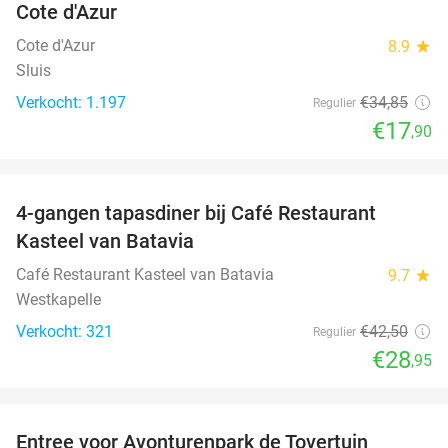
Cote d'Azur
Cote d'Azur
8.9
star
Sluis
Verkocht: 1.197
€34
,85
Regulier
€17
,90
favorite_border
4-gangen tapasdiner bij Café Restaurant
32%
Kasteel van Batavia
Café Restaurant Kasteel van Batavia
9.7
star
Westkapelle
Verkocht: 321
€42
,50
Regulier
€28
,95
favorite_border
Entree voor Avonturenpark de Tovertuin