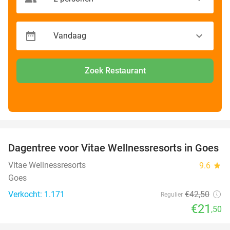
Zoek Restaurant
favorite_border
Dagentree voor Vitae Wellnessresorts in Goes
49%
Vitae Wellnessresorts
9.6
star
Goes
Verkocht: 1.171
€42
,50
Regulier
€21
,50
favorite_border