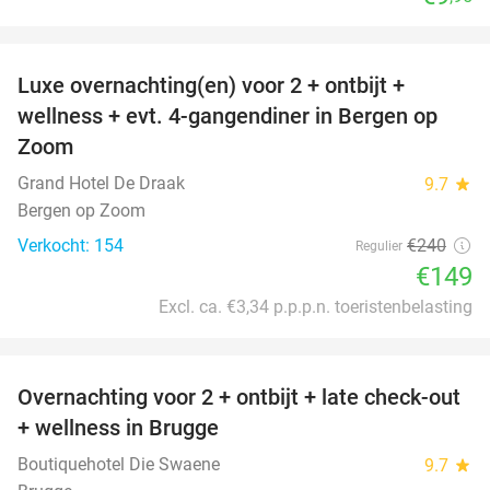
favorite_border
Luxe overnachting(en) voor 2 + ontbijt +
38%
wellness + evt. 4-gangendiner in Bergen op
Zoom
Grand Hotel De Draak
9.7
star
Bergen op Zoom
Verkocht: 154
€240
Regulier
€149
Excl. ca. €3,34 p.p.p.n. toeristenbelasting
favorite_border
Overnachting voor 2 + ontbijt + late check-out
34%
+ wellness in Brugge
Boutiquehotel Die Swaene
9.7
star