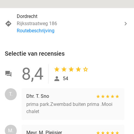
Dordrecht
Rijksstraatweg 186
Routebeschrijving
Selectie van recensies
8,4
54
T.
Dhr. T. Sno
prima park.Zwembad buiten prima .Mooi
chalet
M.
Mevr. M. Pleijsier