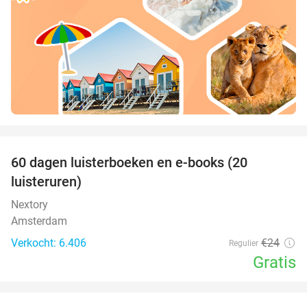
favorite_border
100%
60 dagen luisterboeken en e-books (20
luisteruren)
Nextory
Amsterdam
Verkocht: 6.406
€24
Regulier
Gratis
favorite_border