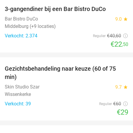
3-gangendiner bij een Bar Bistro DuCo
45%
Bar Bistro DuCo
9.0
star
Middelburg (+9 locaties)
Verkocht: 2.374
€40
,60
Regulier
€22
,50
favorite_border
Gezichtsbehandeling naar keuze (60 of 75
52%
min)
Skin Studio Szar
9.7
star
Wissenkerke
Verkocht: 39
€60
Regulier
€29
favorite_border