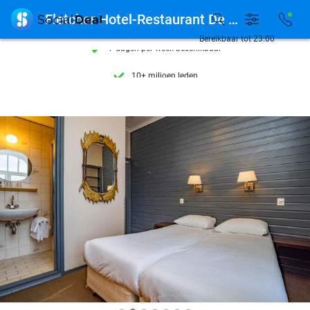
Ontdek 15.000+ deals

Fletcher Hotel-Restaurant De Geulvallei
7 dagen per week beschikbaar
Bereikbaar tot 23:00
10+ miljoen leden
9,4
op basis van
206.011 reviews
Ontdek 15.000+ deals
7 dagen per week beschikbaar
10+ miljoen leden