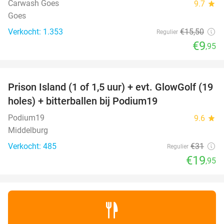
Carwash Goes
9.7
star
Goes
Verkocht: 1.353
€15
,50
Regulier
€9
,95
favorite_border
Prison Island (1 of 1,5 uur) + evt. GlowGolf (19
36%
holes) + bitterballen bij Podium19
Podium19
9.6
star
Middelburg
Verkocht: 485
€31
Regulier
€19
,95