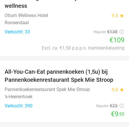
wellness
Otium Wellness Hotel
9.5
star
Roosendaal
Verkocht: 33
€138
Regulier
€109
Excl. ca. €1,58 p.p.p.n. toeristenbelasting
favorite_border
All-You-Can-Eat pannenkoeken (1,5u) bij
57%
Pannenkoekenrestaurant Spek Mie Stroop
Pannenkoekenrestaurant Spek Mie Stroop
9.0
star
's-Heerenhoek
Verkocht: 390
€23
Regulier
€9
,95
favorite_border