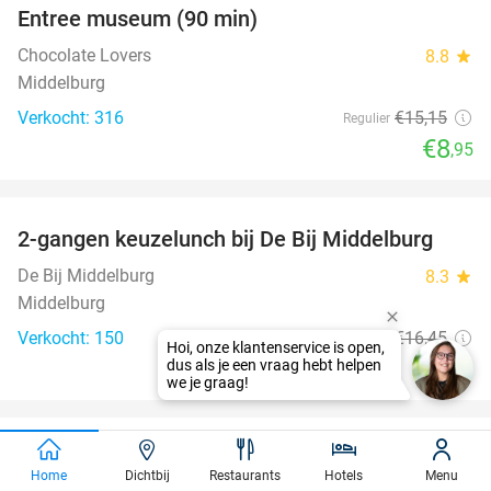
Entree museum (90 min)
41%
Chocolate Lovers
8.8
star
Middelburg
Verkocht: 316
€15
,15
Regulier
€8
,95
favorite_border
2-gangen keuzelunch bij De Bij Middelburg
42%
De Bij Middelburg
8.3
star
Middelburg
Verkocht: 150
€16
,45
Regulier
€9
,50
favorite_border
Tafelgrilldiner + evt. nagerecht
36%
Home
Dichtbij
Restaurants
Hotels
Menu