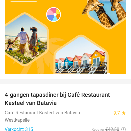
favorite_border
4-gangen tapasdiner bij Café Restaurant
32%
Kasteel van Batavia
Café Restaurant Kasteel van Batavia
9.7
star
Westkapelle
Verkocht: 315
€42
,50
Regulier