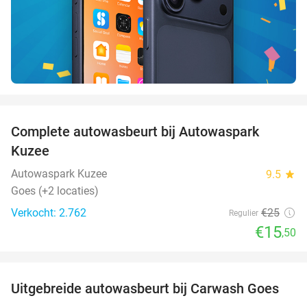
favorite_border
Complete autowasbeurt bij Autowaspark
38%
Kuzee
Autowaspark Kuzee
9.5
star
Goes (+2 locaties)
Verkocht: 2.762
€25
Regulier
€15
,50
favorite_border
Uitgebreide autowasbeurt bij Carwash Goes
36%