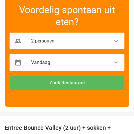
Voordelig spontaan uit
eten?
Zoek Restaurant
favorite_border
Entree Bounce Valley (2 uur) + sokken +
50%