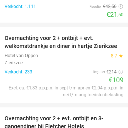
Verkocht: 1.111
€42
,50
Regulier
€21
,50
favorite_border
Overnachting voor 2 + ontbijt + evt.
49%
welkomstdrankje en diner in hartje Zierikzee
Hotel van Oppen
8.7
star
Zierikzee
Verkocht: 233
€214
Regulier
€109
Excl. ca. €1,83 p.p.p.n. in sept t/m apr en €2,04 p.p.p.n. in
mei t/m aug toeristenbelasting
favorite_border
Overnachting voor 2 + evt. ontbijt en 3-
gangendiner bij Fletcher Hotels