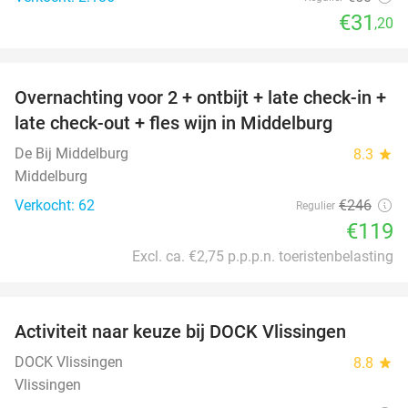
€31
,20
favorite_border
Overnachting voor 2 + ontbijt + late check-in +
52%
late check-out + fles wijn in Middelburg
De Bij Middelburg
8.3
star
Middelburg
Verkocht: 62
€246
Regulier
€119
Excl. ca. €2,75 p.p.p.n. toeristenbelasting
favorite_border
Activiteit naar keuze bij DOCK Vlissingen
27%
DOCK Vlissingen
8.8
star
Vlissingen