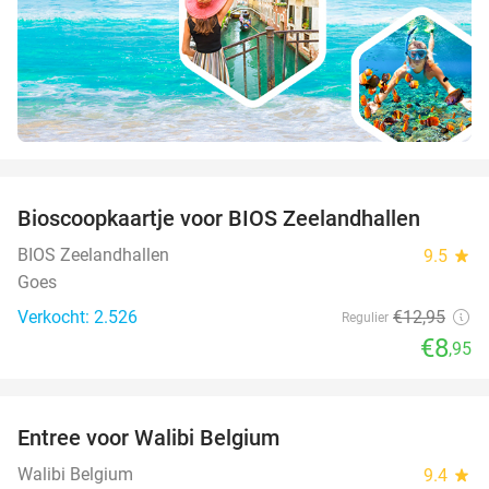
favorite_border
Bioscoopkaartje voor BIOS Zeelandhallen
31%
BIOS Zeelandhallen
9.5
star
Goes
Verkocht: 2.526
€12
,95
Regulier
€8
,95
favorite_border
Entree voor Walibi Belgium
35%
Walibi Belgium
9.4
star