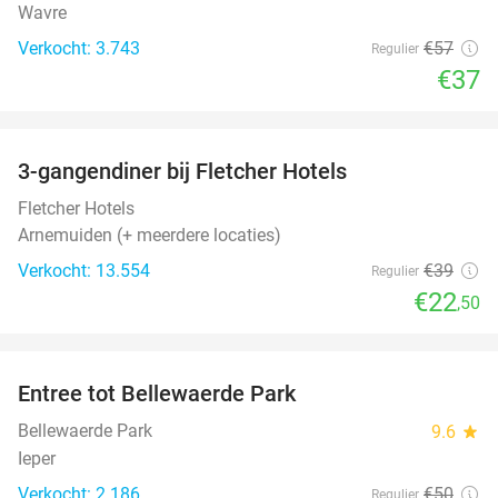
Wavre
Verkocht: 3.743
€57
Regulier
€37
favorite_border
3-gangendiner bij Fletcher Hotels
42%
Fletcher Hotels
Arnemuiden (+ meerdere locaties)
Verkocht: 13.554
€39
Regulier
€22
,50
favorite_border
Entree tot Bellewaerde Park
38%
Bellewaerde Park
9.6
star
Ieper
Verkocht: 2.186
€50
Regulier