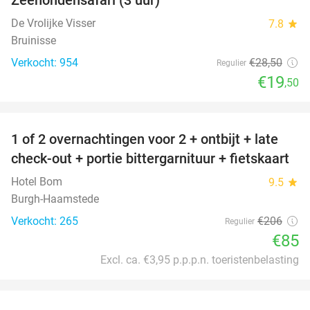
32%
De Vrolijke Visser
7.8
star
Bruinisse
Verkocht: 954
€28
,50
Regulier
€19
,50
favorite_border
1 of 2 overnachtingen voor 2 + ontbijt + late
59%
check-out + portie bittergarnituur + fietskaart
Hotel Bom
9.5
star
Burgh-Haamstede
Verkocht: 265
€206
Regulier
€85
Excl. ca. €3,95 p.p.p.n. toeristenbelasting
favorite_border