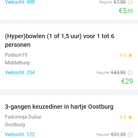
Verkocht: 498
€7
,50
Regulier
€5
,50
favorite_border
(Hyper)bowlen (1 of 1,5 uur) voor 1 tot 6
33%
personen
Podium19
9.6
star
Middelburg
Verkocht: 254
€43
,50
Regulier
€29
favorite_border
3-gangen keuzediner in hartje Oostburg
44%
Fadomoja Dubai
9.6
star
Oostburg
Verkocht: 122
€31
,35
Regulier