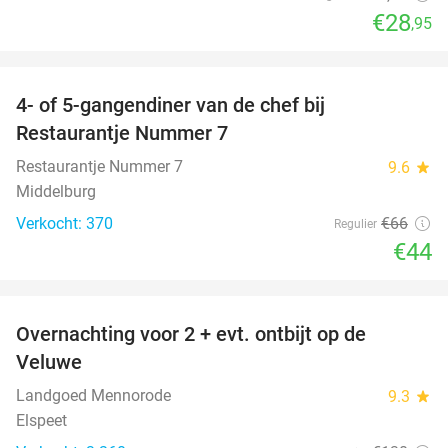
€28
,95
favorite_border
4- of 5-gangendiner van de chef bij
33%
Restaurantje Nummer 7
Restaurantje Nummer 7
9.6
star
Middelburg
Verkocht: 370
€66
Regulier
€44
favorite_border
Overnachting voor 2 + evt. ontbijt op de
51%
Veluwe
Landgoed Mennorode
9.3
star
Elspeet