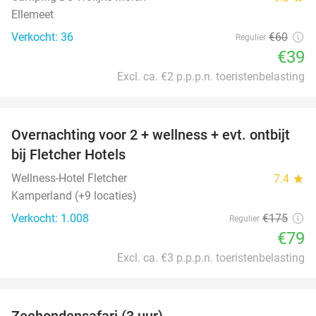
Ellemeet
Verkocht: 36
€60
Regulier
€39
Excl. ca. €2 p.p.p.n. toeristenbelasting
favorite_border
Overnachting voor 2 + wellness + evt. ontbijt
55%
bij Fletcher Hotels
Wellness-Hotel Fletcher
7.4
star
Kamperland (+9 locaties)
Verkocht: 1.008
€175
Regulier
€79
Excl. ca. €3 p.p.p.n. toeristenbelasting
favorite_border
Zeehondensafari (3 uur)