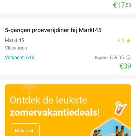
€17
,50
favorite_border
5-gangen proeverijdiner bij Markt45
34%
Markt 45
9.5
star
Vlissingen
Verkocht: 616
€59
,05
Regulier
€39
Ontdek de leukste
zomervakantiedeals
!
Bekijk nu