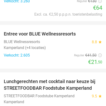
Verkocht: 3.260
€130
Regulier
€64
Excl. ca. €2,50 p.p.p.n. toeristenbelasting
favorite_border
Entree voor BLUE Wellnessresorts
48%
BLUE Wellnessresorts
8.8
star
Kamperland (+4 locaties)
Verkocht: 2.605
€41
,50
Regulier
€21
,50
favorite_border
Lunchgerechten met cocktail naar keuze bij
41%
STREETFOODBAR Foodstube Kamperland
STREETFOODBAR Foodstube Kamperland
9.5
star
Kamperland