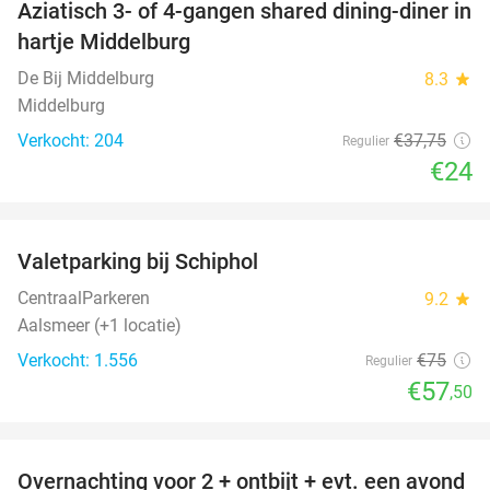
Aziatisch 3- of 4-gangen shared dining-diner in
36%
hartje Middelburg
De Bij Middelburg
8.3
star
Middelburg
Verkocht: 204
€37
,75
Regulier
€24
favorite_border
Valetparking bij Schiphol
23%
CentraalParkeren
9.2
star
Aalsmeer (+1 locatie)
Verkocht: 1.556
€75
Regulier
€57
,50
favorite_border
Overnachting voor 2 + ontbijt + evt. een avond
21%