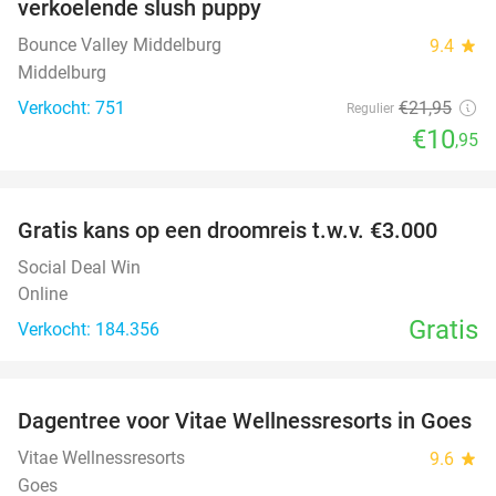
verkoelende slush puppy
Bounce Valley Middelburg
9.4
star
Middelburg
Verkocht: 751
€21
,95
Regulier
€10
,95
favorite_border
Gratis kans op een droomreis t.w.v. €3.000
Social Deal Win
Online
Gratis
Verkocht: 184.356
favorite_border
Dagentree voor Vitae Wellnessresorts in Goes
49%
Vitae Wellnessresorts
9.6
star
Goes