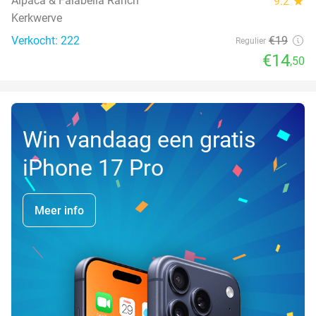
Alpaca & Falabella Ranch
9.2
star
Kerkwerve
Verkocht: 222
€19
Regulier
€14
,50
Win vandaag een gratis
iPhone 17 Pro
Meer info