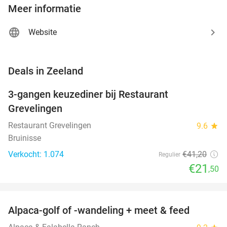
Meer informatie
Website
favorite_border
Deals in Zeeland
3-gangen keuzediner bij Restaurant
48%
Grevelingen
Restaurant Grevelingen
9.6
star
Bruinisse
Verkocht: 1.074
€41
,20
Regulier
€21
,50
favorite_border
Alpaca-golf of -wandeling + meet & feed
24%