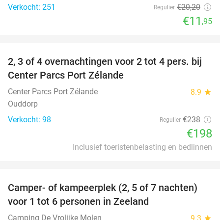
Verkocht: 251
€20
,20
Regulier
€11
,95
favorite_border
2, 3 of 4 overnachtingen voor 2 tot 4 pers. bij
17%
Center Parcs Port Zélande
Center Parcs Port Zélande
8.9
star
Ouddorp
Verkocht: 98
€238
Regulier
€198
Inclusief toeristenbelasting en bedlinnen
favorite_border
Camper- of kampeerplek (2, 5 of 7 nachten)
35%
voor 1 tot 6 personen in Zeeland
Camping De Vrolijke Molen
9.3
star