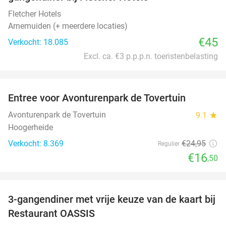
Fletcher Hotels
Arnemuiden (+ meerdere locaties)
€45
Verkocht: 18.085
Excl. ca. €3 p.p.p.n. toeristenbelasting
favorite_border
Entree voor Avonturenpark de Tovertuin
34%
Avonturenpark de Tovertuin
9.1
star
Hoogerheide
Verkocht: 8.369
€24
,95
Regulier
€16
,50
favorite_border
3-gangendiner met vrije keuze van de kaart bij
43%
Restaurant OASSIS