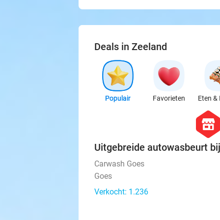
Deals in Zeeland
Populair
Favorieten
Eten & 
hexago
store
Uitgebreide autowasbeurt b
Carwash Goes
Goes
Verkocht: 1.236