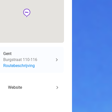
hotel
Gent
Burgstraat 110-116
Routebeschrijving
keyboard_arrow_right
Website