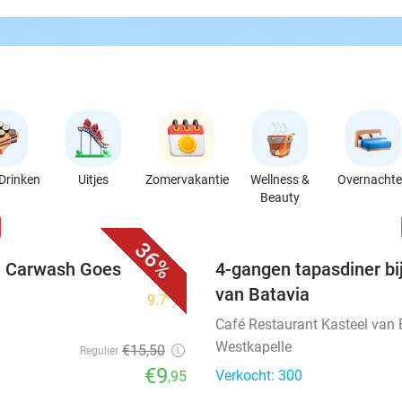
Drinken
Uitjes
Zomervakantie
Wellness &
Overnacht
Beauty
favorite_border
n
36%
ij Carwash Goes
4-gangen tapasdiner bi
van Batavia
9.7
star
Café Restaurant Kasteel van 
Westkapelle
€15
,50
Regulier
€9
Verkocht: 300
,95