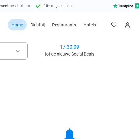
 week beschikbaar
10+ miljoen leden
Home
Dichtbij
Restaurants
Hotels
17:30:07
keyboard_arrow_down
tot de nieuwe Social Deals
notifications