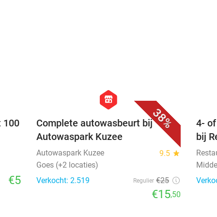
favorite_border
favorite_border
hexagon
store
38%
t 100
Complete autowasbeurt bij
4- o
Autowaspark Kuzee
bij 
Autowaspark Kuzee
Resta
9.5
star
Goes (+2 locaties)
Midde
€5
Verkocht: 2.519
€25
Verko
Regulier
€15
,50