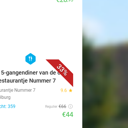
favorite_border
hexagon
food
33%
f 5-gangendiner van de chef
Restaurantje Nummer 7
urantje Nummer 7
9.6
star
lburg
cht: 359
€66
Regulier
€44