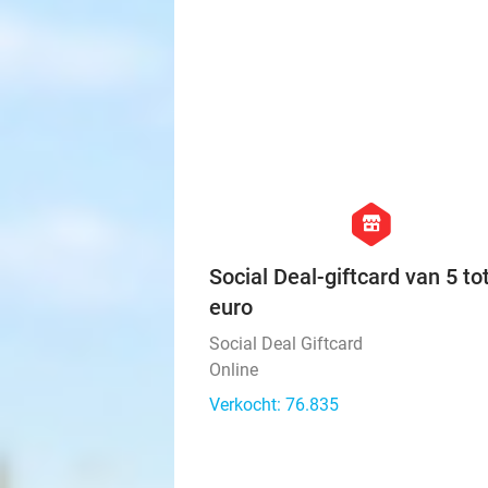
hexagon
store
Social Deal-giftcard van 5 to
euro
Social Deal Giftcard
Online
Verkocht: 76.835