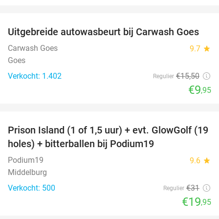
favorite_border
Uitgebreide autowasbeurt bij Carwash Goes
36%
Carwash Goes
9.7
star
Goes
Verkocht: 1.402
€15
,50
Regulier
€9
,95
favorite_border
Prison Island (1 of 1,5 uur) + evt. GlowGolf (19
36%
holes) + bitterballen bij Podium19
Podium19
9.6
star
Middelburg
Verkocht: 500
€31
Regulier
€19
,95
favorite_border