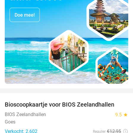
Doe mee!
favorite_border
Bioscoopkaartje voor BIOS Zeelandhallen
31%
BIOS Zeelandhallen
9.5
star
Goes
Verkocht: 2.602
€12
,95
Regulier