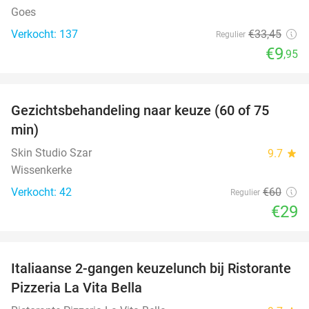
Goes
Verkocht: 137
€33
,45
Regulier
€9
,95
favorite_border
Gezichtsbehandeling naar keuze (60 of 75
52%
min)
Skin Studio Szar
9.7
star
Wissenkerke
Verkocht: 42
€60
Regulier
€29
favorite_border
Italiaanse 2-gangen keuzelunch bij Ristorante
41%
Pizzeria La Vita Bella