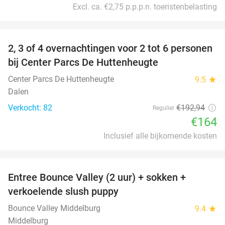
Excl. ca. €2,75 p.p.p.n. toeristenbelasting
favorite_border
2, 3 of 4 overnachtingen voor 2 tot 6 personen
15%
bij Center Parcs De Huttenheugte
Center Parcs De Huttenheugte
9.5
star
Dalen
Verkocht: 82
€192
,94
Regulier
€164
Inclusief alle bijkomende kosten
favorite_border
Entree Bounce Valley (2 uur) + sokken +
50%
verkoelende slush puppy
Bounce Valley Middelburg
9.4
star
Middelburg