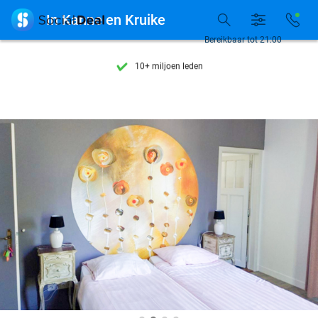
Ontdek 15.000+ deals

In Kanne en Kruike
7 dagen per week beschikbaar
Bereikbaar tot 21:00
10+ miljoen leden
9,4
op basis van
206.264 reviews
Ontdek 15.000+ deals
7 dagen per week beschikbaar
10+ miljoen leden