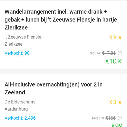
Wandelarrangement incl. warme drank +
39%
gebak + lunch bij 't Zeeuwse Flensje in hartje
Zierikzee
‘t Zeeuwse Flensje
9.9
star
Zierikzee
Verkocht: 98
€17
,85
Regulier
€10
,95
favorite_border
All-inclusive overnachting(en) voor 2 in
40%
Zeeland
De Elderschans
8.3
star
Aardenburg
Verkocht: 2.496
€166
Regulier
€99