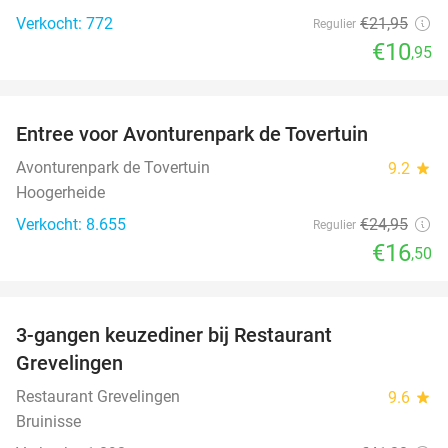
Verkocht: 772
€21
,95
Regulier
€10
,95
favorite_border
Entree voor Avonturenpark de Tovertuin
34%
Avonturenpark de Tovertuin
9.2
star
Hoogerheide
Verkocht: 8.655
€24
,95
Regulier
€16
,50
favorite_border
3-gangen keuzediner bij Restaurant
48%
Grevelingen
Restaurant Grevelingen
9.6
star
Bruinisse