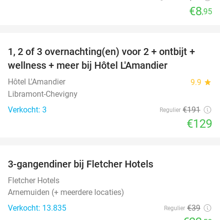
€8
,95
favorite_border
1, 2 of 3 overnachting(en) voor 2 + ontbijt +
32%
NEW
wellness + meer bij Hôtel L'Amandier
TODAY
Hôtel L'Amandier
9.9
star
Libramont-Chevigny
Verkocht: 3
€191
Regulier
€129
favorite_border
3-gangendiner bij Fletcher Hotels
42%
Fletcher Hotels
Arnemuiden (+ meerdere locaties)
Verkocht: 13.835
€39
Regulier