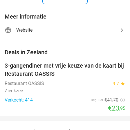
Meer informatie
Website
favorite_border
Deals in Zeeland
3-gangendiner met vrije keuze van de kaart bij
43%
Restaurant OASSIS
Restaurant OASSIS
9.7
star
Zierikzee
Verkocht: 414
€41
,70
Regulier
€23
,95
favorite_border