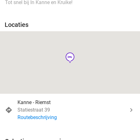
Tot snel bij In Kanne en Kruike!
Locaties
hotel
Kanne - Riemst
Statiestraat 39
Routebeschrijving