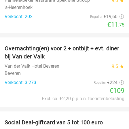
Pannenkoekenrestaurant Spek Mie Stroop
9.0
star
's-Heerenhoek
Verkocht: 202
€19
,60
Regulier
€11
,75
favorite_border
Overnachting(en) voor 2 + ontbijt + evt. diner
51%
bij Van der Valk
Van der Valk Hotel Beveren
9.5
star
Beveren
Verkocht: 3.273
€224
Regulier
€109
Excl. ca. €2,20 p.p.p.n. toeristenbelasting
favorite_border
Social Deal-giftcard van 5 tot 100 euro