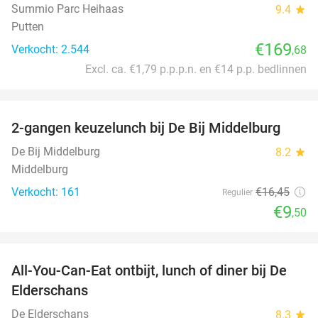
Summio Parc Heihaas
9.4
star
Putten
€169
Verkocht: 2.544
,68
Excl. ca. €1,79 p.p.p.n. en €14 p.p. bedlinnen
favorite_border
2-gangen keuzelunch bij De Bij Middelburg
42%
De Bij Middelburg
8.2
star
Middelburg
Verkocht: 161
€16
,45
Regulier
€9
,50
favorite_border
All-You-Can-Eat ontbijt, lunch of diner bij De
34%
Elderschans
De Elderschans
8.3
star