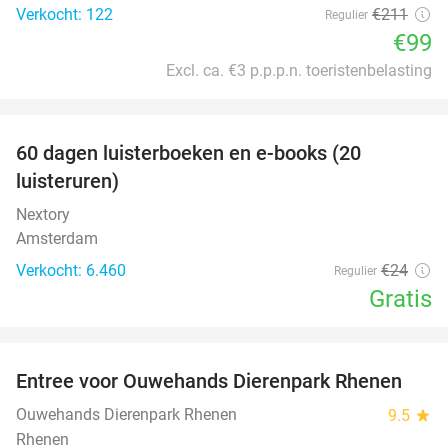
Verkocht: 122
€211
Regulier
€99
Excl. ca. €3 p.p.p.n. toeristenbelasting
favorite_border
100%
60 dagen luisterboeken en e-books (20
luisteruren)
Nextory
Amsterdam
Verkocht: 6.460
€24
Regulier
Gratis
favorite_border
Entree voor Ouwehands Dierenpark Rhenen
19%
Ouwehands Dierenpark Rhenen
9.5
star
Rhenen