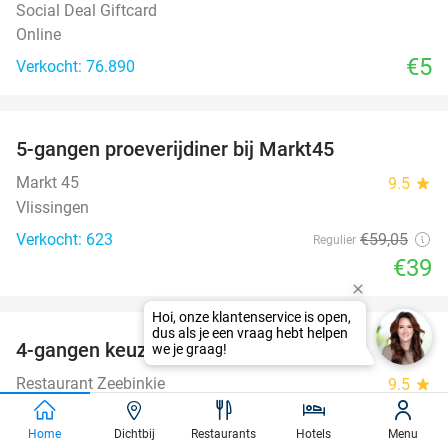
Social Deal Giftcard
Online
€5
Verkocht: 76.890
favorite_border
5-gangen proeverijdiner bij Markt45
34%
Markt 45
9.5
star
Vlissingen
Verkocht: 623
€59
,05
Regulier
€39
favorite_border
4-gangen keuzediner bij Zeebinkie
45%
Restaurant Zeebinkie
9.5
star
Burgh-Haamstede
Home
Dichtbij
Restaurants
Hotels
Menu
Verkocht: 1.097
€29
,95
Regulier