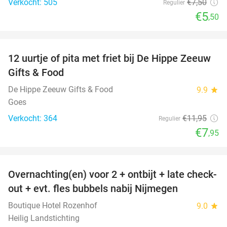
Verkocht: 505
€7
,50
Regulier
€5
,50
favorite_border
12 uurtje of pita met friet bij De Hippe Zeeuw
33%
Gifts & Food
De Hippe Zeeuw Gifts & Food
9.9
star
Goes
Verkocht: 364
€11
,95
Regulier
€7
,95
favorite_border
Overnachting(en) voor 2 + ontbijt + late check-
53%
out + evt. fles bubbels nabij Nijmegen
Boutique Hotel Rozenhof
9.0
star
Heilig Landstichting