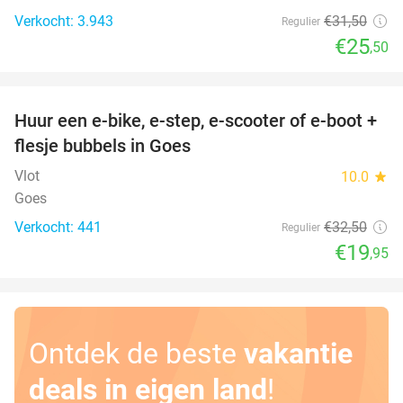
Verkocht: 3.943
€31
,50
Regulier
€25
,50
favorite_border
Huur een e-bike, e-step, e-scooter of e-boot +
39%
flesje bubbels in Goes
Vlot
10.0
star
Goes
Verkocht: 441
€32
,50
Regulier
€19
,95
Ontdek de beste
vakantie
deals in eigen land
!