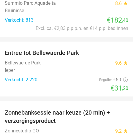
Summio Parc Aquadelta
8.6
star
Bruinisse
€182
Verkocht: 813
,40
Excl. ca. €2,83 p.p.p.n. en €14 p.p. bedlinnen
favorite_border
Entree tot Bellewaerde Park
38%
Bellewaerde Park
9.6
star
Ieper
Verkocht: 2.220
€50
Regulier
€31
,20
favorite_border
Zonnebanksessie naar keuze (20 min) +
70%
verzorgingsproduct
Zonnestudio GO
9.2
star