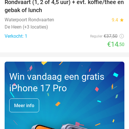
Rondvaart (1, 2 of 4,5 uur) + evt. koffie/thee en
61%
NEW
gebak of lunch
TODAY
Waterpoort Rondvaarten
9.4
star
De Heen (+3 locaties)
Verkocht: 1
€37
,50
Regulier
€14
,50
Win vandaag een gratis
iPhone 17 Pro
Meer info