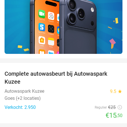
favorite_border
Complete autowasbeurt bij Autowaspark
38%
Kuzee
Autowaspark Kuzee
9.5
star
Goes (+2 locaties)
Verkocht: 2.950
€25
Regulier
€15
,50
favorite_border