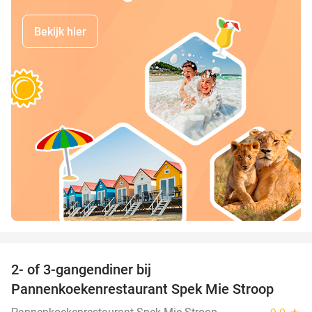
Bekijk hier
favorite_border
2- of 3-gangendiner bij
40%
Pannenkoekenrestaurant Spek Mie Stroop