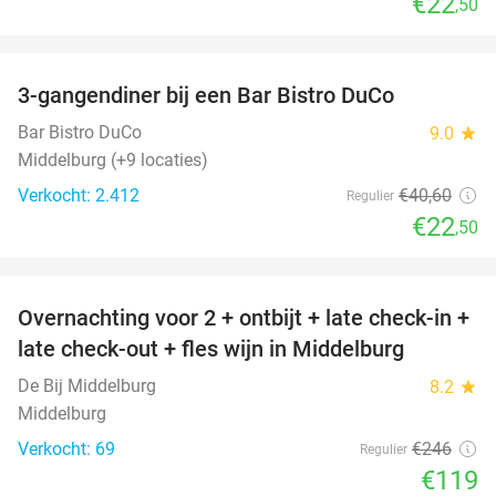
€22
,50
favorite_border
3-gangendiner bij een Bar Bistro DuCo
45%
Bar Bistro DuCo
9.0
star
Middelburg (+9 locaties)
Verkocht: 2.412
€40
,60
Regulier
€22
,50
favorite_border
Overnachting voor 2 + ontbijt + late check-in +
52%
late check-out + fles wijn in Middelburg
De Bij Middelburg
8.2
star
Middelburg
Verkocht: 69
€246
Regulier
€119