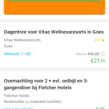
favorite_border
Dagentree voor Vitae Wellnessresorts in Goes
49%
Vitae Wellnessresorts
9.6
star
Goes
Verkocht: 1.180
€42
,50
Regulier
€21
,50
favorite_border
Overnachting voor 2 + evt. ontbijt en 3-
gangendiner bij Fletcher Hotels
Fletcher Hotels
Arnemuiden (+ meerdere locaties)