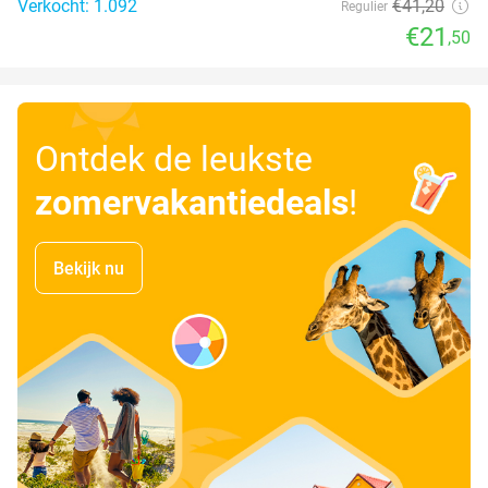
Verkocht: 1.092
€41
,20
Regulier
€21
,50
Ontdek de leukste
zomervakantiedeals
!
Bekijk nu