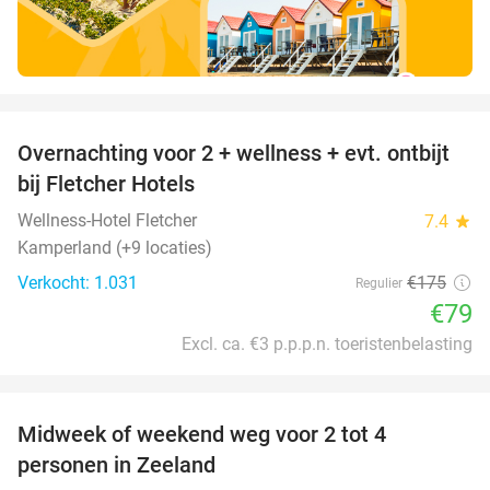
favorite_border
Overnachting voor 2 + wellness + evt. ontbijt
55%
bij Fletcher Hotels
Wellness-Hotel Fletcher
7.4
star
Kamperland (+9 locaties)
Verkocht: 1.031
€175
Regulier
€79
Excl. ca. €3 p.p.p.n. toeristenbelasting
favorite_border
Midweek of weekend weg voor 2 tot 4
personen in Zeeland