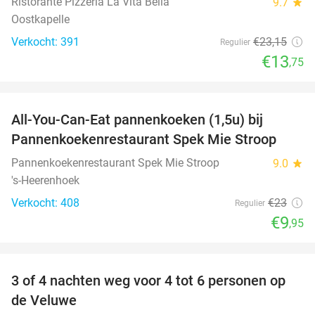
Ristorante Pizzeria La Vita Bella
9.7
star
Oostkapelle
Verkocht: 391
€23
,15
Regulier
€13
,75
favorite_border
All-You-Can-Eat pannenkoeken (1,5u) bij
57%
Pannenkoekenrestaurant Spek Mie Stroop
Pannenkoekenrestaurant Spek Mie Stroop
9.0
star
's-Heerenhoek
Verkocht: 408
€23
Regulier
€9
,95
favorite_border
3 of 4 nachten weg voor 4 tot 6 personen op
de Veluwe