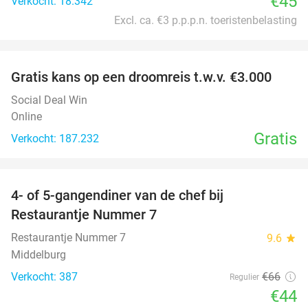
€45
Verkocht: 18.342
Excl. ca. €3 p.p.p.n. toeristenbelasting
favorite_border
Gratis kans op een droomreis t.w.v. €3.000
Social Deal Win
Online
Gratis
Verkocht: 187.232
favorite_border
4- of 5-gangendiner van de chef bij
33%
Restaurantje Nummer 7
Restaurantje Nummer 7
9.6
star
Middelburg
Verkocht: 387
€66
Regulier
€44