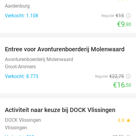
Aardenburg
Verkocht: 1.108
€15
Regulier
€9
,90
favorite_border
Entree voor Avonturenboerderij Molenwaard
27%
Avonturenboerderij Molenwaard
Groot-Ammers
Verkocht: 8.773
€22
,75
Regulier
€16
,50
favorite_border
Activiteit naar keuze bij DOCK Vlissingen
27%
DOCK Vlissingen
8.8
star
Vlissingen