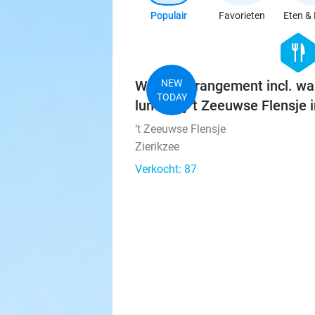
Populair
Favorieten
Eten & 
hexago
food
Wandelarrangement incl. wa
NEW
TODAY
lunch bij 't Zeeuwse Flensje i
‘t Zeeuwse Flensje
Zierikzee
Verkocht: 87