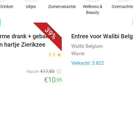
Drinken
Uitjes
Zomervakantie
Wellness &
Overnacht
Beauty
favorite_border
n
39%
rme drank + gebak +
Entree voor Walibi Bel
n hartje Zierikzee
Walibi Belgium
Wavre
9.9
star
Verkocht: 3.822
€17
,85
Regulier
€10
,95