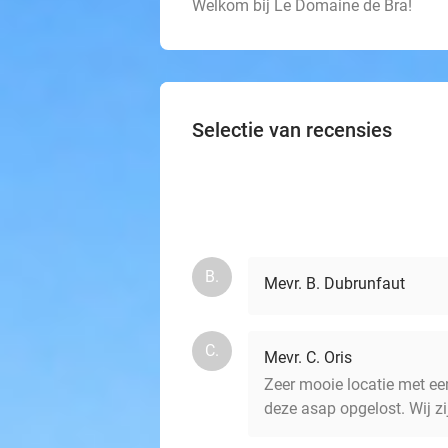
Welkom bij Le Domaine de Bra!
Selectie van recensies
B.
Mevr. B. Dubrunfaut
C.
Mevr. C. Oris
Zeer mooie locatie met ee
deze asap opgelost. Wij z