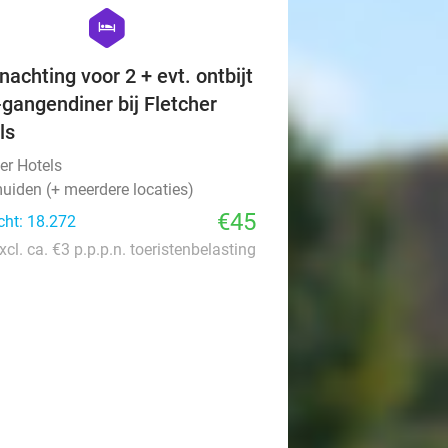
favorite_border
hexagon
hotel
nachting voor 2 + evt. ontbijt
-gangendiner bij Fletcher
ls
er Hotels
uiden (+ meerdere locaties)
€45
cht: 18.272
xcl. ca. €3 p.p.p.n. toeristenbelasting