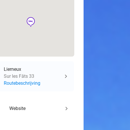
hotel
Lierneux
Sur les Fâts 33
Routebeschrijving
keyboard_arrow_right
Website