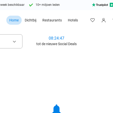
 week beschikbaar
10+ miljoen leden
Home
Dichtbij
Restaurants
Hotels
08:24:46
keyboard_arrow_down
tot de nieuwe Social Deals
notifications