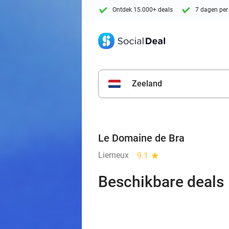
Ontdek 15.000+ deals
7 dagen per
Zeeland
Le Domaine de Bra
Lierneux
9.1
star
Beschikbare deals