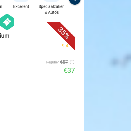
en
Excellent
Speciaalzaken
Sport
Cursussen &
& Auto's
Workshops
favorite_border
hexagon
events
35%
gium
9.4
star
€57
Regulier
€37