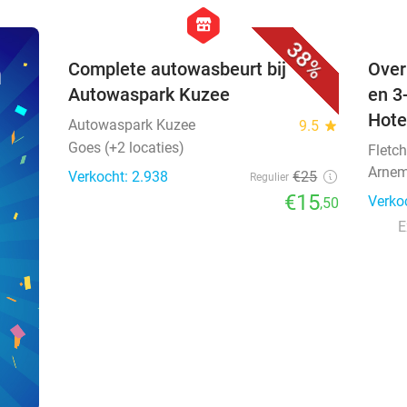
favorite_border
hexagon
store
38%
n
Complete autowasbeurt bij
Over
Autowaspark Kuzee
en 3
Hote
Autowaspark Kuzee
9.5
star
Goes (+2 locaties)
Fletch
Arnem
Verkocht: 2.938
€25
Regulier
€15
Verko
,50
E