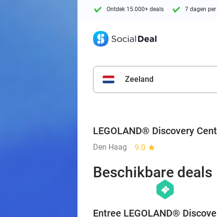
Ontdek 15.000+ deals
7 dagen per
Zeeland
LEGOLAND® Discovery Cent
Den Haag
9.0
star
Beschikbare deals
hexagon
events
Entree LEGOLAND® Discove