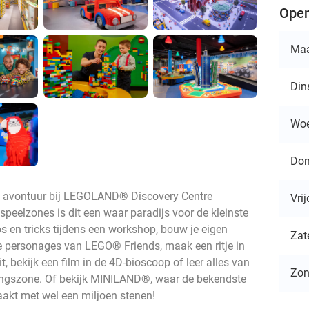
Open
Ma
Din
Wo
Don
® avontuur bij LEGOLAND® Discovery Centre
Vri
peelzones is dit een waar paradijs voor de kleinste
s en tricks tijdens een workshop, bouw je eigen
Zat
de personages van LEGO® Friends, maak een ritje in
t, bekijk een film in de 4D-bioscoop of leer alles van
Zo
ningszone. Of bekijk MINILAND®, waar de bekendste
akt met wel een miljoen stenen!