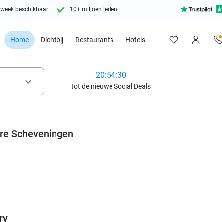
 week beschikbaar
10+ miljoen leden
Home
Dichtbij
Restaurants
Hotels
20:54:28
keyboard_arrow_down
tot de nieuwe Social Deals
re Scheveningen
favorite_border
ry