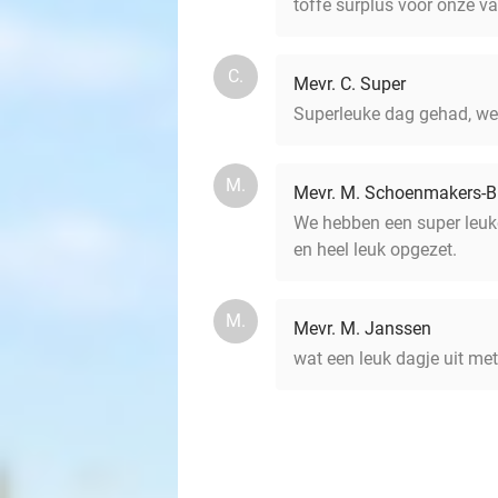
toffe surplus voor onze v
C.
Mevr. C. Super
Superleuke dag gehad, wel 
M.
Mevr. M. Schoenmakers-B
We hebben een super leuke 
en heel leuk opgezet.
M.
Mevr. M. Janssen
wat een leuk dagje uit me