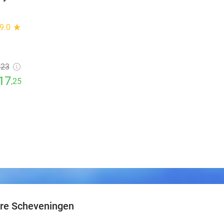
9.0
star
€23
17
,25
re Scheveningen