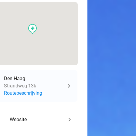
events
Den Haag
Strandweg 13k
Routebeschrijving
keyboard_arrow_right
Website