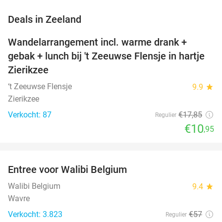
favorite_border
Deals in Zeeland
Wandelarrangement incl. warme drank +
39%
NEW
gebak + lunch bij 't Zeeuwse Flensje in hartje
TODAY
Zierikzee
‘t Zeeuwse Flensje
9.9
star
Zierikzee
Verkocht: 87
€17
,85
Regulier
€10
,95
favorite_border
Entree voor Walibi Belgium
35%
Walibi Belgium
9.4
star
Wavre
Verkocht: 3.823
€57
Regulier