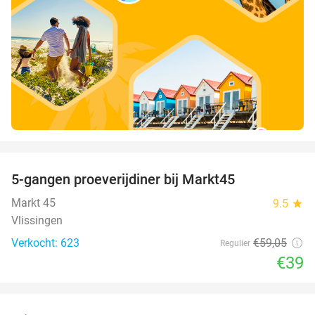
favorite_border
5-gangen proeverijdiner bij Markt45
34%
Markt 45
9.5
star
Vlissingen
Verkocht: 623
€59
,05
Regulier
€39
favorite_border