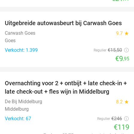
favorite_border
Uitgebreide autowasbeurt bij Carwash Goes
36%
Carwash Goes
9.7
star
Goes
Verkocht: 1.399
€15
,50
Regulier
€9
,95
favorite_border
Overnachting voor 2 + ontbijt + late check-in +
52%
late check-out + fles wijn in Middelburg
De Bij Middelburg
8.2
star
Middelburg
Verkocht: 67
€246
Regulier
€119