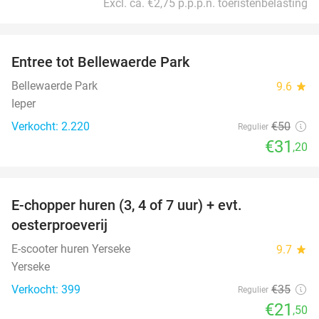
Excl. ca. €2,75 p.p.p.n. toeristenbelasting
favorite_border
Entree tot Bellewaerde Park
38%
Bellewaerde Park
9.6
star
Ieper
Verkocht: 2.220
€50
Regulier
€31
,20
favorite_border
E-chopper huren (3, 4 of 7 uur) + evt.
39%
oesterproeverij
E-scooter huren Yerseke
9.7
star
Yerseke
Verkocht: 399
€35
Regulier
€21
,50