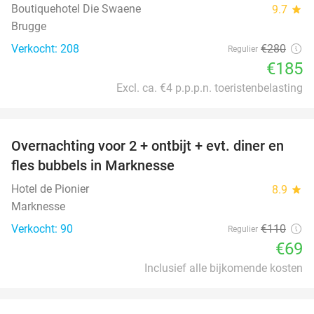
Boutiquehotel Die Swaene
9.7
star
Brugge
Verkocht: 208
€280
Regulier
€185
Excl. ca. €4 p.p.p.n. toeristenbelasting
favorite_border
Overnachting voor 2 + ontbijt + evt. diner en
37%
fles bubbels in Marknesse
Hotel de Pionier
8.9
star
Marknesse
Verkocht: 90
€110
Regulier
€69
Inclusief alle bijkomende kosten
favorite_border