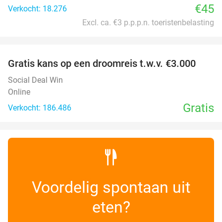
€45
Verkocht: 18.276
Excl. ca. €3 p.p.p.n. toeristenbelasting
favorite_border
Gratis kans op een droomreis t.w.v. €3.000
Social Deal Win
Online
Gratis
Verkocht: 186.486
Voordelig spontaan uit
eten?