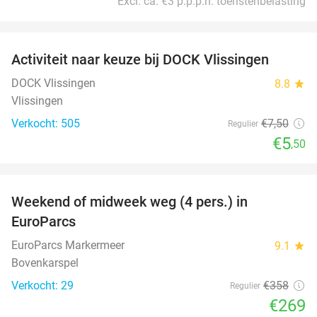
Excl. ca. €3 p.p.p.n. toeristenbelasting
favorite_border
Activiteit naar keuze bij DOCK Vlissingen
27%
DOCK Vlissingen
8.8
star
Vlissingen
Verkocht: 505
€7
,50
Regulier
€5
,50
favorite_border
Weekend of midweek weg (4 pers.) in
25%
EuroParcs
EuroParcs Markermeer
9.1
star
Bovenkarspel
Verkocht: 29
€358
Regulier
€269