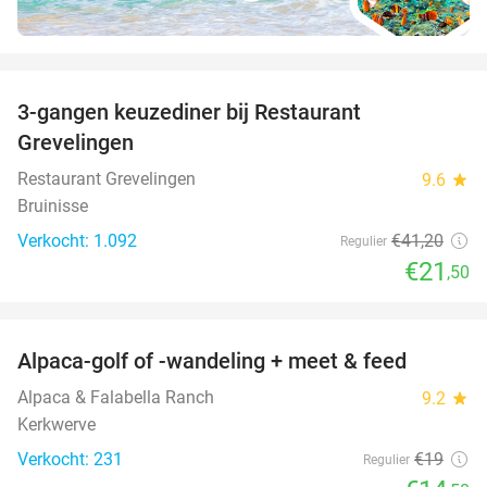
favorite_border
3-gangen keuzediner bij Restaurant
48%
Grevelingen
Restaurant Grevelingen
9.6
star
Bruinisse
Verkocht: 1.092
€41
,20
Regulier
€21
,50
favorite_border
Alpaca-golf of -wandeling + meet & feed
24%
Alpaca & Falabella Ranch
9.2
star
Kerkwerve
Verkocht: 231
€19
Regulier