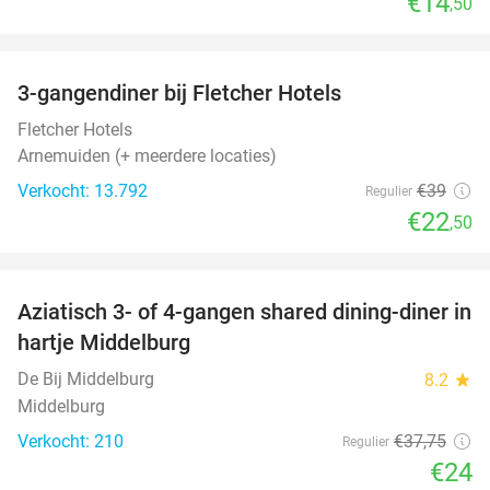
€14
,50
favorite_border
3-gangendiner bij Fletcher Hotels
42%
Fletcher Hotels
Arnemuiden (+ meerdere locaties)
Verkocht: 13.792
€39
Regulier
€22
,50
favorite_border
Aziatisch 3- of 4-gangen shared dining-diner in
36%
hartje Middelburg
De Bij Middelburg
8.2
star
Middelburg
Verkocht: 210
€37
,75
Regulier
€24