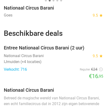
Nationaal Circus Barani
Goes
9.5
star
Beschikbare deals
favorite_border
Entree Nationaal Circus Barani (2 uur)
Nationaal Circus Barani
9.5
star
IJmuiden (+4 locaties)
Verkocht: 716
€24
Regulier
€16
,95
Nationaal Circus Barani
Betreed de magische wereld van Nationaal Circus Barani,
een echt familiecircus dat in 2012 zijn eigen betoverende