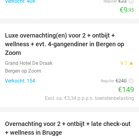
Verkocht: 408
€23
Regulier
€9
,95
favorite_border
Luxe overnachting(en) voor 2 + ontbijt +
38%
wellness + evt. 4-gangendiner in Bergen op
Zoom
Grand Hotel De Draak
9.7
star
Bergen op Zoom
Verkocht: 154
€240
Regulier
€149
Excl. ca. €3,34 p.p.p.n. toeristenbelasting
favorite_border
Overnachting voor 2 + ontbijt + late check-out
34%
+ wellness in Brugge