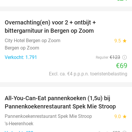
favorite_border
Overnachting(en) voor 2 + ontbijt +
44%
bittergarnituur in Bergen op Zoom
City Hotel Bergen op Zoom
9.5
star
Bergen op Zoom
Verkocht: 1.791
€123
Regulier
€69
Excl. ca. €4 p.p.p.n. toeristenbelasting
favorite_border
All-You-Can-Eat pannenkoeken (1,5u) bij
57%
Pannenkoekenrestaurant Spek Mie Stroop
Pannenkoekenrestaurant Spek Mie Stroop
9.0
star
's-Heerenhoek