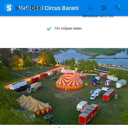
Ontdek 15.000+ deals

Nationaal Circus Barani
7 dagen per week beschikbaar
Bereikbaar tot 21:00
10+ miljoen leden
9,4
op basis van
206.215 reviews
Ontdek 15.000+ deals
7 dagen per week beschikbaar
10+ miljoen leden