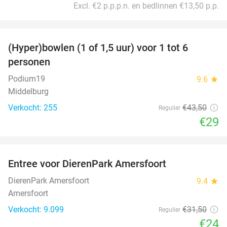
Excl. €2 p.p.p.n. en bedlinnen €13,50 p.p.
favorite_border
(Hyper)bowlen (1 of 1,5 uur) voor 1 tot 6
33%
personen
Podium19
9.6
star
Middelburg
Verkocht: 255
€43
,50
Regulier
€29
favorite_border
Entree voor DierenPark Amersfoort
24%
DierenPark Amersfoort
9.4
star
Amersfoort
Verkocht: 9.099
€31
,50
Regulier
€24