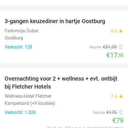
favorite_border
3-gangen keuzediner in hartje Oostburg
44%
Fadomoja Dubai
9.6
star
Oostburg
Verkocht: 128
€31
,35
Regulier
€17
,50
favorite_border
Overnachting voor 2 + wellness + evt. ontbijt
55%
bij Fletcher Hotels
Wellness-Hotel Fletcher
7.4
star
Kamperland (+9 locaties)
Verkocht: 1.026
€175
Regulier
€79