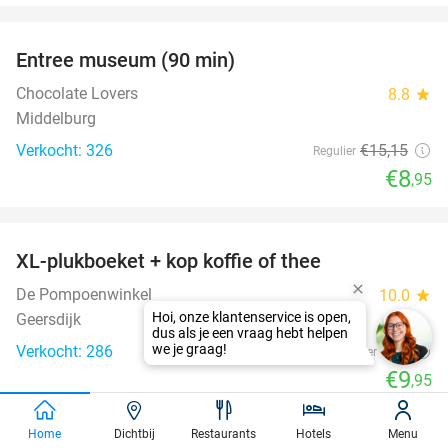
favorite_border
Entree museum (90 min)
41%
Chocolate Lovers
8.8
star
Middelburg
Verkocht: 326
€15
,15
Regulier
€8
,95
favorite_border
XL-plukboeket + kop koffie of thee
41%
De Pompoenwinkel
10.0
star
Geersdijk
Verkocht: 286
€17
Regulier
€9
,95
favorite_border
Home
Dichtbij
Restaurants
Hotels
Menu