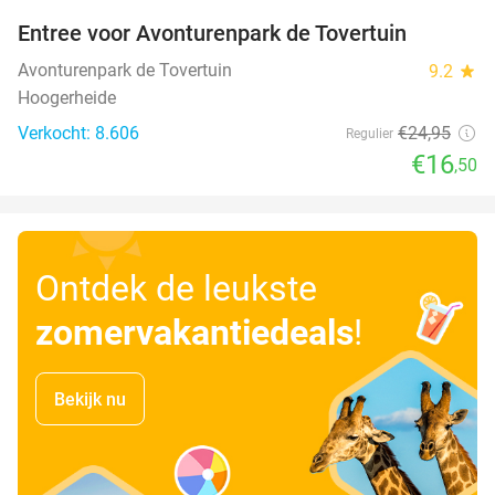
Entree voor Avonturenpark de Tovertuin
34%
Avonturenpark de Tovertuin
9.2
star
Hoogerheide
Verkocht: 8.606
€24
,95
Regulier
€16
,50
Ontdek de leukste
zomervakantiedeals
!
Bekijk nu