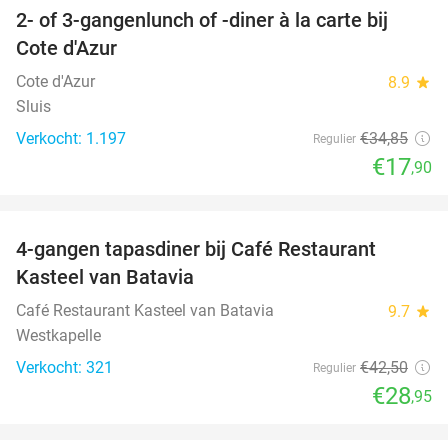
2- of 3-gangenlunch of -diner à la carte bij
49%
Cote d'Azur
Cote d'Azur
8.9
star
Sluis
Verkocht: 1.197
€34
,85
Regulier
€17
,90
favorite_border
4-gangen tapasdiner bij Café Restaurant
32%
Kasteel van Batavia
Café Restaurant Kasteel van Batavia
9.7
star
Westkapelle
Verkocht: 321
€42
,50
Regulier
€28
,95
favorite_border