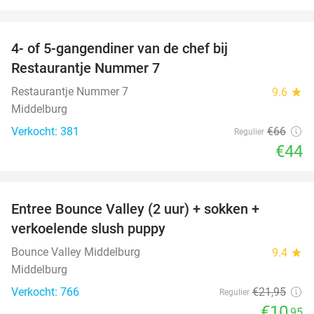
favorite_border
4- of 5-gangendiner van de chef bij
33%
Restaurantje Nummer 7
Restaurantje Nummer 7
9.6
star
Middelburg
Verkocht: 381
€66
Regulier
€44
favorite_border
Entree Bounce Valley (2 uur) + sokken +
50%
verkoelende slush puppy
Bounce Valley Middelburg
9.4
star
Middelburg
Verkocht: 766
€21
,95
Regulier
€10
,95