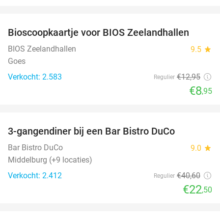
favorite_border
Bioscoopkaartje voor BIOS Zeelandhallen
31%
BIOS Zeelandhallen
9.5
star
Goes
Verkocht: 2.583
€12
,95
Regulier
€8
,95
favorite_border
3-gangendiner bij een Bar Bistro DuCo
45%
Bar Bistro DuCo
9.0
star
Middelburg (+9 locaties)
Verkocht: 2.412
€40
,60
Regulier
€22
,50
favorite_border