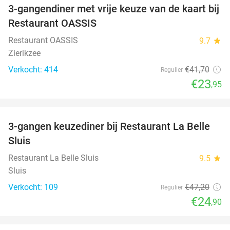
3-gangendiner met vrije keuze van de kaart bij
43%
Restaurant OASSIS
Restaurant OASSIS
9.7
star
Zierikzee
Verkocht: 414
€41
,70
Regulier
€23
,95
favorite_border
3-gangen keuzediner bij Restaurant La Belle
47%
Sluis
Restaurant La Belle Sluis
9.5
star
Sluis
Verkocht: 109
€47
,20
Regulier
€24
,90
favorite_border