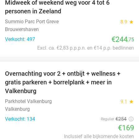
Midweek of weekend weg voor 4 tot 6
personen in Zeeland
Summio Parc Port Greve
8.9
star
Brouwershaven
€244
Verkocht: 497
,75
Excl. ca. €2,83 p.p.p.n. en €14 p.p. bedlinnen
favorite_border
Overnachting voor 2 + ontbijt + wellness +
33%
gratis parkeren + borrelplank + meer in
Valkenburg
Parkhotel Valkenburg
9.1
star
Valkenburg
Verkocht: 134
€254
Regulier
€169
Inclusief alle bijkomende kosten