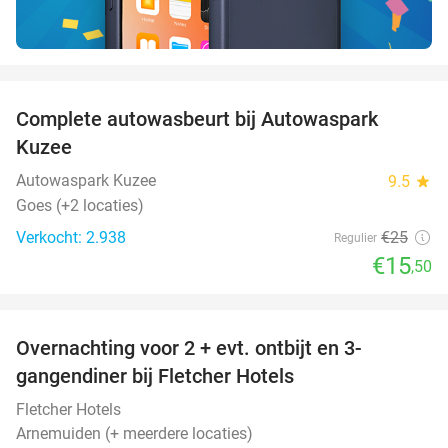
favorite_border
Complete autowasbeurt bij Autowaspark
38%
Kuzee
Autowaspark Kuzee
9.5
star
Goes (+2 locaties)
Verkocht: 2.938
€25
Regulier
€15
,50
favorite_border
Overnachting voor 2 + evt. ontbijt en 3-
gangendiner bij Fletcher Hotels
Fletcher Hotels
Arnemuiden (+ meerdere locaties)