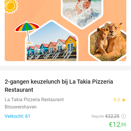
favorite_border
2-gangen keuzelunch bij La Takia Pizzeria
42%
Restaurant
La Takia Pizzeria Restaurant
9.0
star
Brouwershaven
Verkocht: 61
€22
,25
Regulier
€12
,95