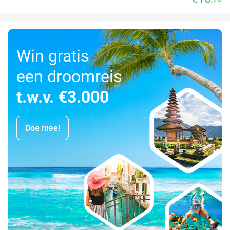
Win gratis
een droomreis
t.w.v. €3.000
Doe mee!