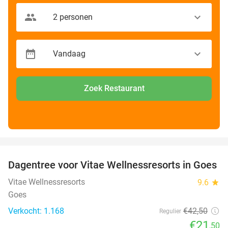
Zoek Restaurant
favorite_border
Dagentree voor Vitae Wellnessresorts in Goes
49%
Vitae Wellnessresorts
9.6
star
Goes
Verkocht: 1.168
€42
,50
Regulier
€21
,50