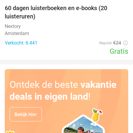
100%
60 dagen luisterboeken en e-books (20
luisteruren)
Nextory
Amsterdam
Verkocht: 6.441
€24
Regulier
Gratis
Ontdek de beste
vakantie
deals in eigen land
!
Bekijk hier