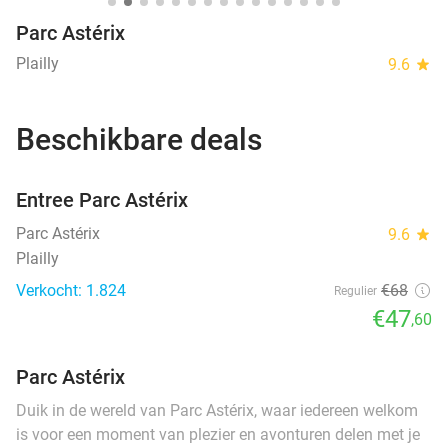
Parc Astérix
Plailly
9.6
star
Beschikbare deals
favorite_border
Entree Parc Astérix
Parc Astérix
9.6
star
Plailly
Verkocht: 1.824
€68
Regulier
€47
,60
Parc Astérix
Duik in de wereld van Parc Astérix, waar iedereen welkom
is voor een moment van plezier en avonturen delen met je