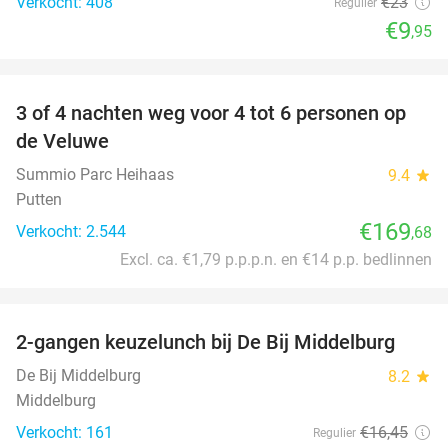
Verkocht: 408
€23
Regulier
€9
,95
favorite_border
3 of 4 nachten weg voor 4 tot 6 personen op
de Veluwe
Summio Parc Heihaas
9.4
star
Putten
€169
Verkocht: 2.544
,68
Excl. ca. €1,79 p.p.p.n. en €14 p.p. bedlinnen
favorite_border
2-gangen keuzelunch bij De Bij Middelburg
42%
De Bij Middelburg
8.2
star
Middelburg
Verkocht: 161
€16
,45
Regulier