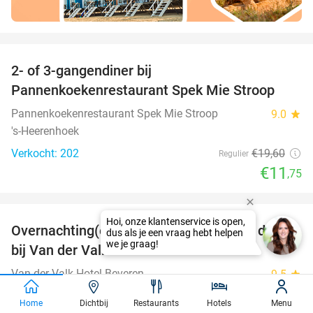
favorite_border
2- of 3-gangendiner bij
40%
Pannenkoekenrestaurant Spek Mie Stroop
Pannenkoekenrestaurant Spek Mie Stroop
9.0
star
's-Heerenhoek
Verkocht: 202
€19
,60
Regulier
€11
,75
favorite_border
Overnachting(en) voor 2 + ontbijt + evt. diner
51%
bij Van der Valk
Van der Valk Hotel Beveren
9.5
star
Beveren
Home
Dichtbij
Restaurants
Hotels
Menu