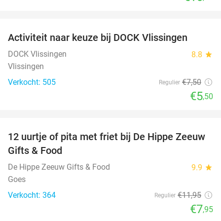
favorite_border
Activiteit naar keuze bij DOCK Vlissingen
27%
DOCK Vlissingen
8.8
star
Vlissingen
Verkocht: 505
€7
,50
Regulier
€5
,50
favorite_border
12 uurtje of pita met friet bij De Hippe Zeeuw
33%
Gifts & Food
De Hippe Zeeuw Gifts & Food
9.9
star
Goes
Verkocht: 364
€11
,95
Regulier
€7
,95