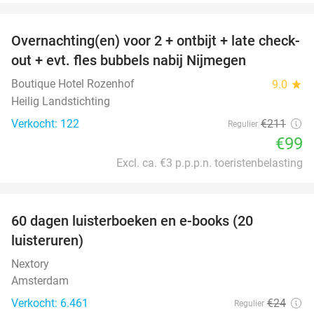
favorite_border
Overnachting(en) voor 2 + ontbijt + late check-
53%
out + evt. fles bubbels nabij Nijmegen
Boutique Hotel Rozenhof
9.0
star
Heilig Landstichting
Verkocht: 122
€211
Regulier
€99
Excl. ca. €3 p.p.p.n. toeristenbelasting
favorite_border
100%
60 dagen luisterboeken en e-books (20
luisteruren)
Nextory
Amsterdam
Verkocht: 6.461
€24
Regulier