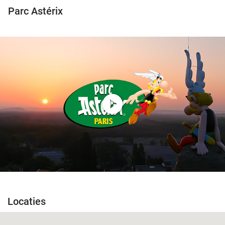
Parc Astérix
play_circle
Locaties