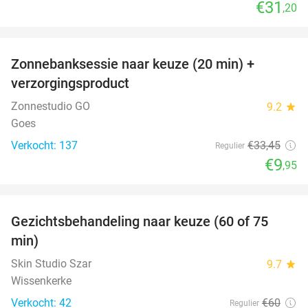
€31
,20
favorite_border
Zonnebanksessie naar keuze (20 min) +
70%
verzorgingsproduct
Zonnestudio GO
9.2
star
Goes
Verkocht: 137
€33
,45
Regulier
€9
,95
favorite_border
Gezichtsbehandeling naar keuze (60 of 75
52%
min)
Skin Studio Szar
9.7
star
Wissenkerke
Verkocht: 42
€60
Regulier