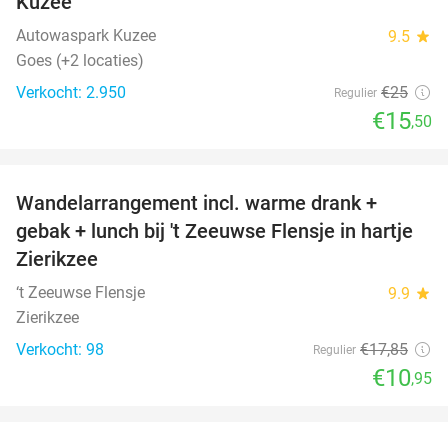
Kuzee
Autowaspark Kuzee
9.5
star
Goes (+2 locaties)
Verkocht: 2.950
€25
Regulier
€15
,50
favorite_border
Wandelarrangement incl. warme drank +
39%
gebak + lunch bij 't Zeeuwse Flensje in hartje
Zierikzee
‘t Zeeuwse Flensje
9.9
star
Zierikzee
Verkocht: 98
€17
,85
Regulier
€10
,95
favorite_border