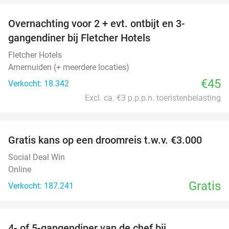
Overnachting voor 2 + evt. ontbijt en 3-
gangendiner bij Fletcher Hotels
Fletcher Hotels
Arnemuiden (+ meerdere locaties)
€45
Verkocht: 18.342
Excl. ca. €3 p.p.p.n. toeristenbelasting
favorite_border
Gratis kans op een droomreis t.w.v. €3.000
Social Deal Win
Online
Gratis
Verkocht: 187.241
favorite_border
4- of 5-gangendiner van de chef bij