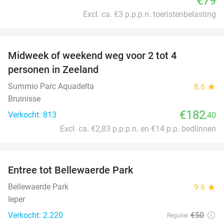
€79
Excl. ca. €3 p.p.p.n. toeristenbelasting
favorite_border
Midweek of weekend weg voor 2 tot 4
personen in Zeeland
Summio Parc Aquadelta
8.6
star
Bruinisse
€182
Verkocht: 813
,40
Excl. ca. €2,83 p.p.p.n. en €14 p.p. bedlinnen
favorite_border
Entree tot Bellewaerde Park
38%
Bellewaerde Park
9.6
star
Ieper
Verkocht: 2.220
€50
Regulier