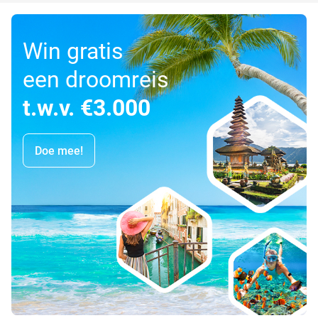
Win gratis
een droomreis
t.w.v. €3.000
Doe mee!