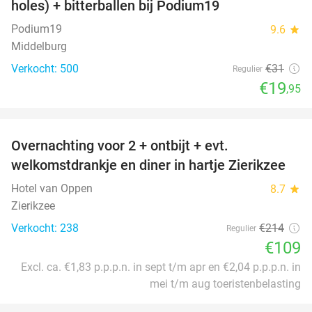
holes) + bitterballen bij Podium19
Podium19
9.6
star
Middelburg
Verkocht: 500
€31
Regulier
€19
,95
favorite_border
Overnachting voor 2 + ontbijt + evt.
49%
welkomstdrankje en diner in hartje Zierikzee
Hotel van Oppen
8.7
star
Zierikzee
Verkocht: 238
€214
Regulier
€109
Excl. ca. €1,83 p.p.p.n. in sept t/m apr en €2,04 p.p.p.n. in
mei t/m aug toeristenbelasting