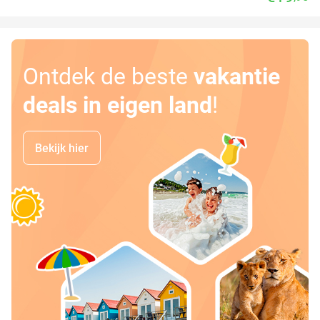
Ontdek de beste
vakantie
deals in eigen land
!
Bekijk hier