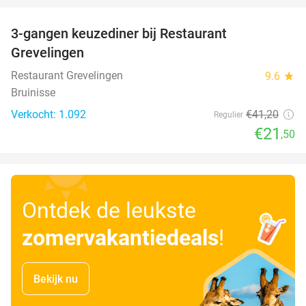
3-gangen keuzediner bij Restaurant
48%
Grevelingen
Restaurant Grevelingen
9.6
star
Bruinisse
Verkocht: 1.092
€41
,20
Regulier
€21
,50
Ontdek de leukste
zomervakantiedeals
!
Bekijk nu