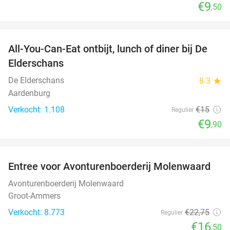
€9
,50
favorite_border
All-You-Can-Eat ontbijt, lunch of diner bij De
34%
Elderschans
De Elderschans
8.3
star
Aardenburg
Verkocht: 1.108
€15
Regulier
€9
,90
favorite_border
Entree voor Avonturenboerderij Molenwaard
27%
Avonturenboerderij Molenwaard
Groot-Ammers
Verkocht: 8.773
€22
,75
Regulier
€16
,50