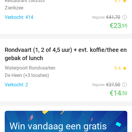
Restaurant OASSIS
9.7
star
Zierikzee
Verkocht: 414
€41
,70
Regulier
€23
,95
favorite_border
Rondvaart (1, 2 of 4,5 uur) + evt. koffie/thee en
61%
NEW
gebak of lunch
TODAY
Waterpoort Rondvaarten
9.4
star
De Heen (+3 locaties)
Verkocht: 2
€37
,50
Regulier
€14
,50
Win vandaag een gratis