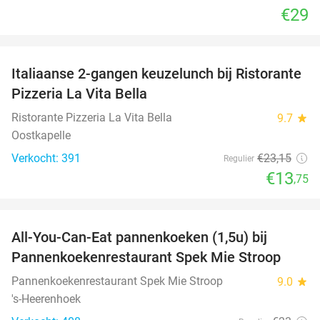
€29
favorite_border
Italiaanse 2-gangen keuzelunch bij Ristorante
41%
Pizzeria La Vita Bella
Ristorante Pizzeria La Vita Bella
9.7
star
Oostkapelle
Verkocht: 391
€23
,15
Regulier
€13
,75
favorite_border
All-You-Can-Eat pannenkoeken (1,5u) bij
57%
Pannenkoekenrestaurant Spek Mie Stroop
Pannenkoekenrestaurant Spek Mie Stroop
9.0
star
's-Heerenhoek