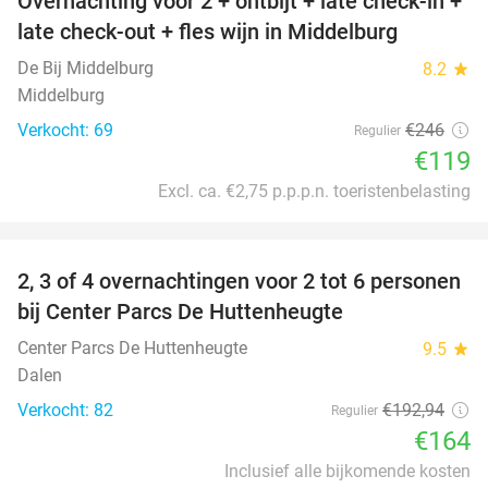
Overnachting voor 2 + ontbijt + late check-in +
52%
late check-out + fles wijn in Middelburg
De Bij Middelburg
8.2
star
Middelburg
Verkocht: 69
€246
Regulier
€119
Excl. ca. €2,75 p.p.p.n. toeristenbelasting
favorite_border
2, 3 of 4 overnachtingen voor 2 tot 6 personen
15%
bij Center Parcs De Huttenheugte
Center Parcs De Huttenheugte
9.5
star
Dalen
Verkocht: 82
€192
,94
Regulier
€164
Inclusief alle bijkomende kosten