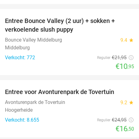
favorite_border
Entree Bounce Valley (2 uur) + sokken +
50%
verkoelende slush puppy
Bounce Valley Middelburg
9.4
star
Middelburg
Verkocht: 772
€21
,95
Regulier
€10
,95
favorite_border
Entree voor Avonturenpark de Tovertuin
34%
Avonturenpark de Tovertuin
9.2
star
Hoogerheide
Verkocht: 8.655
€24
,95
Regulier
€16
,50
favorite_border