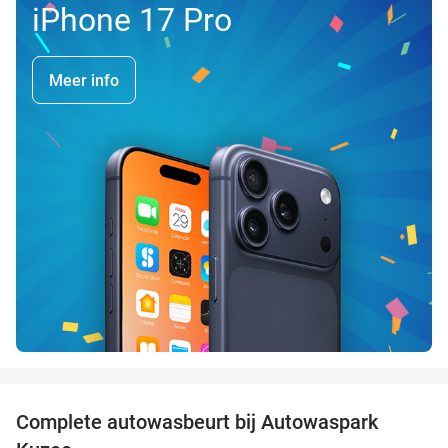
iPhone 17 Pro
Meer info
favorite_border
Complete autowasbeurt bij Autowaspark
38%