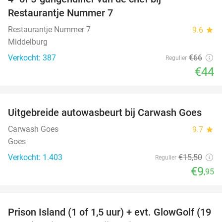
33%
Restaurantje Nummer 7
Restaurantje Nummer 7
9.6
star
Middelburg
Verkocht: 387
€66
Regulier
€44
favorite_border
Uitgebreide autowasbeurt bij Carwash Goes
36%
Carwash Goes
9.7
star
Goes
Verkocht: 1.403
€15
,50
Regulier
€9
,95
favorite_border
Prison Island (1 of 1,5 uur) + evt. GlowGolf (19
36%