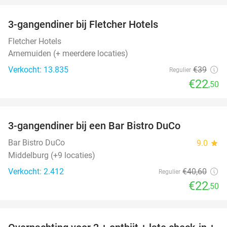
3-gangendiner bij Fletcher Hotels
42%
Fletcher Hotels
Arnemuiden (+ meerdere locaties)
Verkocht: 13.835
€39
Regulier
€22
,50
favorite_border
3-gangendiner bij een Bar Bistro DuCo
45%
Bar Bistro DuCo
9.0
star
Middelburg (+9 locaties)
Verkocht: 2.412
€40
,60
Regulier
€22
,50
favorite_border