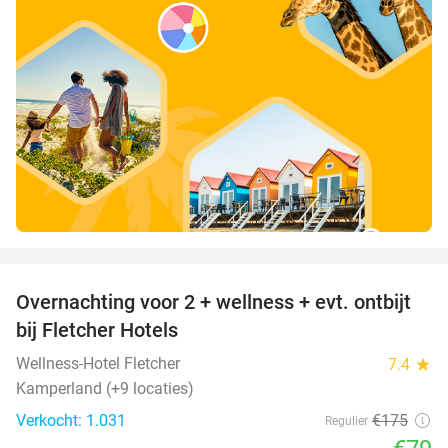
favorite_border
Overnachting voor 2 + wellness + evt. ontbijt
55%
bij Fletcher Hotels
Wellness-Hotel Fletcher
7.4
star
Kamperland (+9 locaties)
Verkocht: 1.031
€175
Regulier