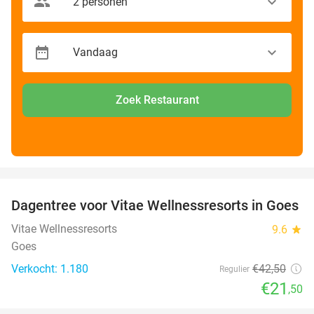
Zoek Restaurant
favorite_border
Dagentree voor Vitae Wellnessresorts in Goes
49%
Vitae Wellnessresorts
9.6
star
Goes
Verkocht: 1.180
€42
,50
Regulier
€21
,50
favorite_border