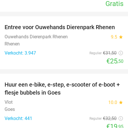
Gratis
favorite_border
Entree voor Ouwehands Dierenpark Rhenen
19%
Ouwehands Dierenpark Rhenen
9.5
star
Rhenen
Verkocht: 3.947
€31
,50
Regulier
€25
,50
favorite_border
Huur een e-bike, e-step, e-scooter of e-boot +
39%
flesje bubbels in Goes
Vlot
10.0
star
Goes
Verkocht: 441
€32
,50
Regulier
€19
,95