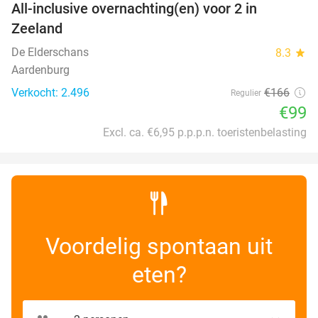
All-inclusive overnachting(en) voor 2 in
40%
Zeeland
De Elderschans
8.3
star
Aardenburg
Verkocht: 2.496
€166
Regulier
€99
Excl. ca. €6,95 p.p.p.n. toeristenbelasting
Voordelig spontaan uit
eten?