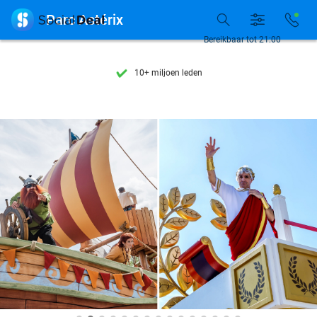
Ontdek 15.000+ deals

Parc Astérix
7 dagen per week beschikbaar
Bereikbaar tot 21:00
10+ miljoen leden
9,4
op basis van
206.265 reviews
Ontdek 15.000+ deals
7 dagen per week beschikbaar
10+ miljoen leden