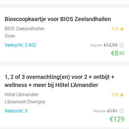
favorite_border
Bioscoopkaartje voor BIOS Zeelandhallen
31%
BIOS Zeelandhallen
9.5
star
Goes
Verkocht: 2.602
€12
,95
Regulier
€8
,95
favorite_border
1, 2 of 3 overnachting(en) voor 2 + ontbijt +
32%
NEW
wellness + meer bij Hôtel L'Amandier
TODAY
Hôtel L'Amandier
9.9
star
Libramont-Chevigny
Verkocht: 3
€191
Regulier
€129
favorite_border