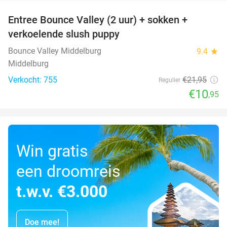
Entree Bounce Valley (2 uur) + sokken +
50%
verkoelende slush puppy
Bounce Valley Middelburg
9.4
star
Middelburg
Verkocht: 755
€21
,95
Regulier
€10
,95
Win gratis
een droomreis
t.w.v. €3.000
Doe mee!