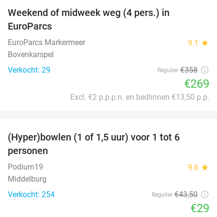
Weekend of midweek weg (4 pers.) in
25%
EuroParcs
EuroParcs Markermeer
9.1
star
Bovenkarspel
Verkocht: 29
€358
Regulier
€269
Excl. €2 p.p.p.n. en bedlinnen €13,50 p.p.
favorite_border
(Hyper)bowlen (1 of 1,5 uur) voor 1 tot 6
33%
personen
Podium19
9.6
star
Middelburg
Verkocht: 254
€43
,50
Regulier
€29