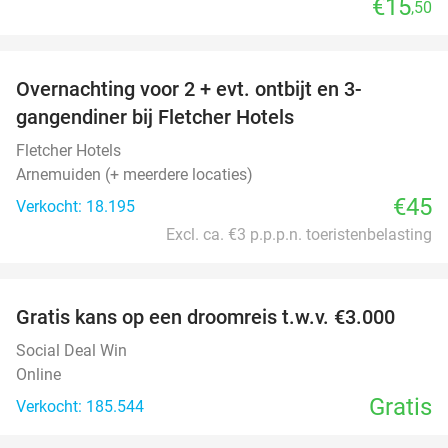
€15
,50
favorite_border
Overnachting voor 2 + evt. ontbijt en 3-
gangendiner bij Fletcher Hotels
Fletcher Hotels
Arnemuiden (+ meerdere locaties)
€45
Verkocht: 18.195
Excl. ca. €3 p.p.p.n. toeristenbelasting
favorite_border
Gratis kans op een droomreis t.w.v. €3.000
Social Deal Win
Online
Gratis
Verkocht: 185.544