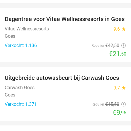
favorite_border
Dagentree voor Vitae Wellnessresorts in Goes
49%
Vitae Wellnessresorts
9.6
star
Goes
Verkocht: 1.136
€42
,50
Regulier
€21
,50
favorite_border
Uitgebreide autowasbeurt bij Carwash Goes
36%
Carwash Goes
9.7
star
Goes
Verkocht: 1.371
€15
,50
Regulier
€9
,95
favorite_border