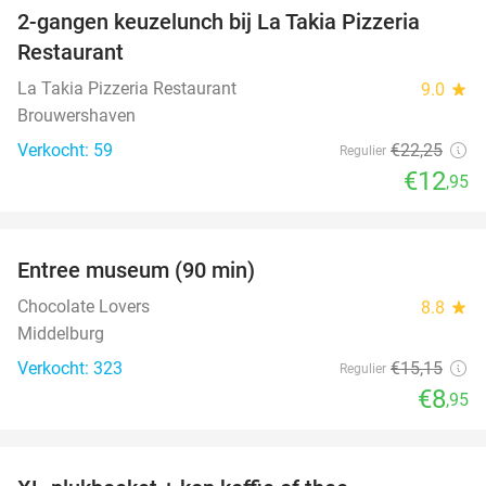
2-gangen keuzelunch bij La Takia Pizzeria
42%
Restaurant
La Takia Pizzeria Restaurant
9.0
star
Brouwershaven
Verkocht: 59
€22
,25
Regulier
€12
,95
favorite_border
Entree museum (90 min)
41%
Chocolate Lovers
8.8
star
Middelburg
Verkocht: 323
€15
,15
Regulier
€8
,95
favorite_border