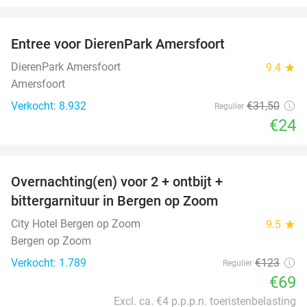
favorite_border
Entree voor DierenPark Amersfoort
24%
DierenPark Amersfoort
9.4
star
Amersfoort
Verkocht: 8.932
€31
,50
Regulier
€24
favorite_border
Overnachting(en) voor 2 + ontbijt +
44%
bittergarnituur in Bergen op Zoom
City Hotel Bergen op Zoom
9.5
star
Bergen op Zoom
Verkocht: 1.789
€123
Regulier
€69
Excl. ca. €4 p.p.p.n. toeristenbelasting