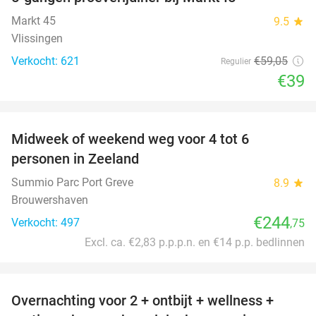
34%
Markt 45
9.5
star
Vlissingen
Verkocht: 621
€59
,05
Regulier
€39
favorite_border
Midweek of weekend weg voor 4 tot 6
personen in Zeeland
Summio Parc Port Greve
8.9
star
Brouwershaven
€244
Verkocht: 497
,75
Excl. ca. €2,83 p.p.p.n. en €14 p.p. bedlinnen
favorite_border
Overnachting voor 2 + ontbijt + wellness +
33%