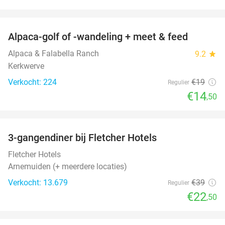
favorite_border
Alpaca-golf of -wandeling + meet & feed
24%
Alpaca & Falabella Ranch
9.2
star
Kerkwerve
Verkocht: 224
€19
Regulier
€14
,50
favorite_border
3-gangendiner bij Fletcher Hotels
42%
Fletcher Hotels
Arnemuiden (+ meerdere locaties)
Verkocht: 13.679
€39
Regulier
€22
,50
favorite_border