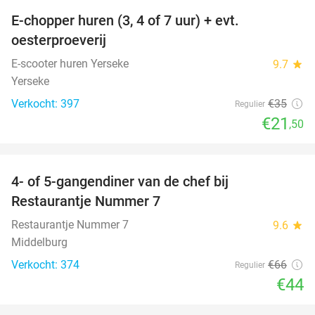
E-chopper huren (3, 4 of 7 uur) + evt.
39%
oesterproeverij
E-scooter huren Yerseke
9.7
star
Yerseke
Verkocht: 397
€35
Regulier
€21
,50
favorite_border
4- of 5-gangendiner van de chef bij
33%
Restaurantje Nummer 7
Restaurantje Nummer 7
9.6
star
Middelburg
Verkocht: 374
€66
Regulier
€44
favorite_border