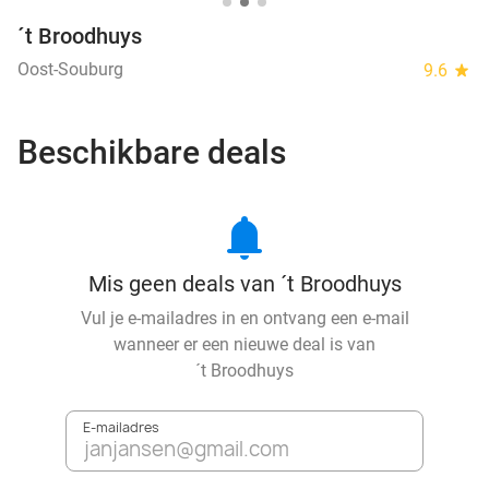
´t Broodhuys
Oost-Souburg
9.6
star
Beschikbare deals
notifications
Mis geen deals van ´t Broodhuys
Vul je e-mailadres in en ontvang een e-mail
wanneer er een nieuwe deal is van
´t Broodhuys
E-mailadres