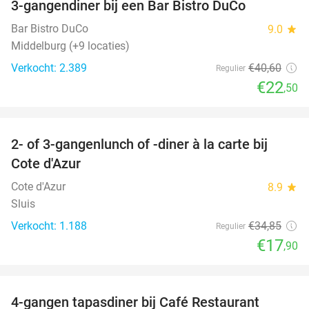
3-gangendiner bij een Bar Bistro DuCo
45%
Bar Bistro DuCo
9.0
star
Middelburg (+9 locaties)
Verkocht: 2.389
€40
,60
Regulier
€22
,50
favorite_border
2- of 3-gangenlunch of -diner à la carte bij
49%
Cote d'Azur
Cote d'Azur
8.9
star
Sluis
Verkocht: 1.188
€34
,85
Regulier
€17
,90
favorite_border
4-gangen tapasdiner bij Café Restaurant
32%