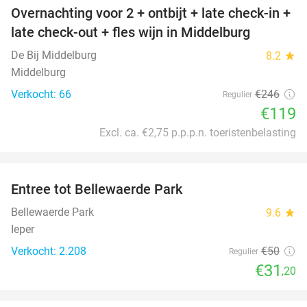
Overnachting voor 2 + ontbijt + late check-in +
52%
late check-out + fles wijn in Middelburg
De Bij Middelburg
8.2
star
Middelburg
Verkocht: 66
€246
Regulier
€119
Excl. ca. €2,75 p.p.p.n. toeristenbelasting
favorite_border
Entree tot Bellewaerde Park
38%
Bellewaerde Park
9.6
star
Ieper
Verkocht: 2.208
€50
Regulier
€31
,20
favorite_border