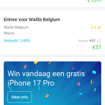
€10
,95
favorite_border
Entree voor Walibi Belgium
35%
Walibi Belgium
9.4
star
Wavre
Verkocht: 3.809
€57
Regulier
€37
Win vandaag een gratis
iPhone 17 Pro
Meer info