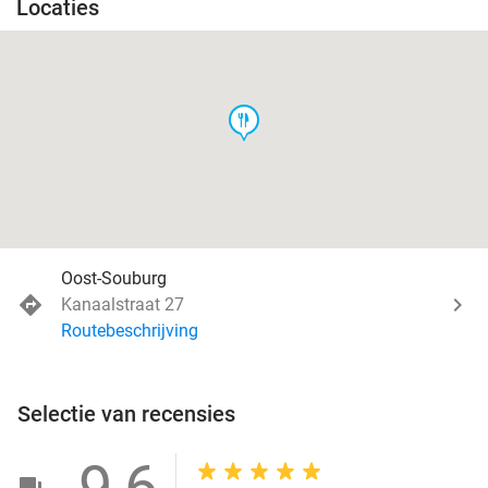
Locaties
food
Oost-Souburg
Kanaalstraat 27
Routebeschrijving
Selectie van recensies
9,6