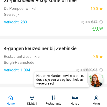
XL-plukboeket + kop koffie of thee
41%
De Pompoenwinkel
10.0
star
Geersdijk
Verkocht: 283
€17
Regulier
€9
,95
favorite_border
4-gangen keuzediner bij Zeebinkie
45%
Restaurant Zeebinkie
9.5
star
Burgh-Haamstede
Verkocht: 1.094
€29
,95
Regulier
€16
,50
favorite_border
100%
75 dagen gratis luisterboeken en e-books
Home
Dichtbij
Restaurants
Hotels
Menu
BookBeat