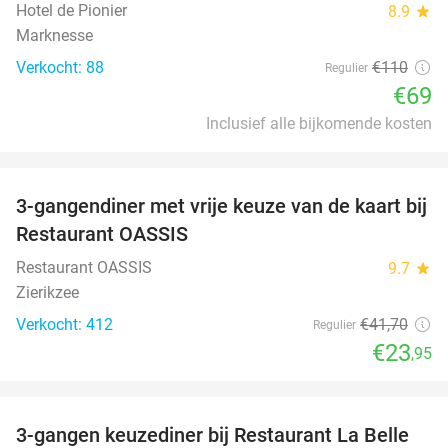
Hotel de Pionier
8.9
star
Marknesse
Verkocht: 88
€110
Regulier
€69
Inclusief alle bijkomende kosten
favorite_border
3-gangendiner met vrije keuze van de kaart bij
43%
Restaurant OASSIS
Restaurant OASSIS
9.7
star
Zierikzee
Verkocht: 412
€41
,70
Regulier
€23
,95
favorite_border
3-gangen keuzediner bij Restaurant La Belle
47%