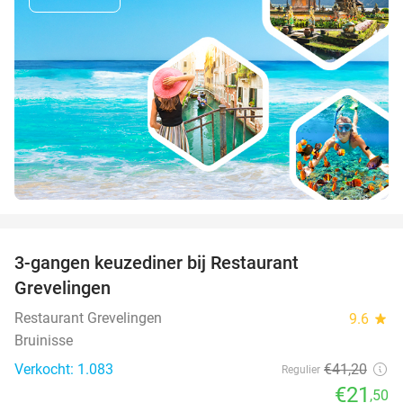
favorite_border
3-gangen keuzediner bij Restaurant
48%
Grevelingen
Restaurant Grevelingen
9.6
star
Bruinisse
Verkocht: 1.083
€41
,20
Regulier
€21
,50