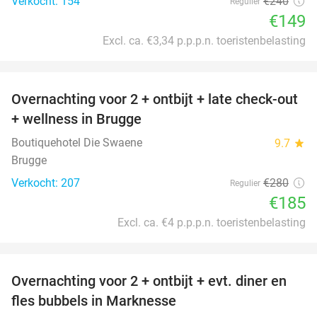
Verkocht: 154
€240
Regulier
€149
Excl. ca. €3,34 p.p.p.n. toeristenbelasting
favorite_border
Overnachting voor 2 + ontbijt + late check-out
34%
+ wellness in Brugge
Boutiquehotel Die Swaene
9.7
star
Brugge
Verkocht: 207
€280
Regulier
€185
Excl. ca. €4 p.p.p.n. toeristenbelasting
favorite_border
Overnachting voor 2 + ontbijt + evt. diner en
37%
fles bubbels in Marknesse