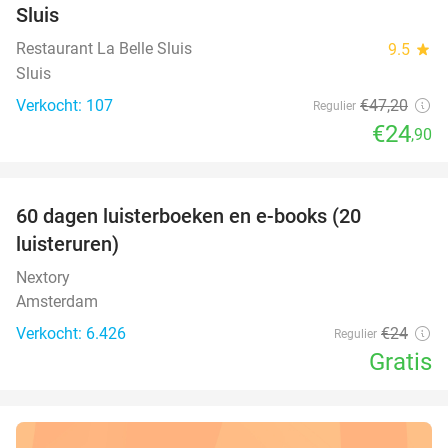
Sluis
Restaurant La Belle Sluis
9.5
star
Sluis
Verkocht: 107
€47
,20
Regulier
€24
,90
favorite_border
100%
60 dagen luisterboeken en e-books (20
luisteruren)
Nextory
Amsterdam
Verkocht: 6.426
€24
Regulier
Gratis