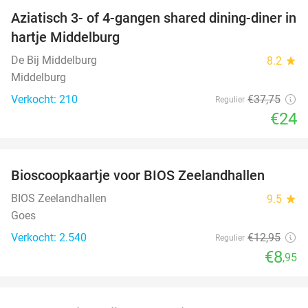
Aziatisch 3- of 4-gangen shared dining-diner in
36%
hartje Middelburg
De Bij Middelburg
8.2
star
Middelburg
Verkocht: 210
€37
,75
Regulier
€24
favorite_border
Bioscoopkaartje voor BIOS Zeelandhallen
31%
BIOS Zeelandhallen
9.5
star
Goes
Verkocht: 2.540
€12
,95
Regulier
€8
,95
favorite_border