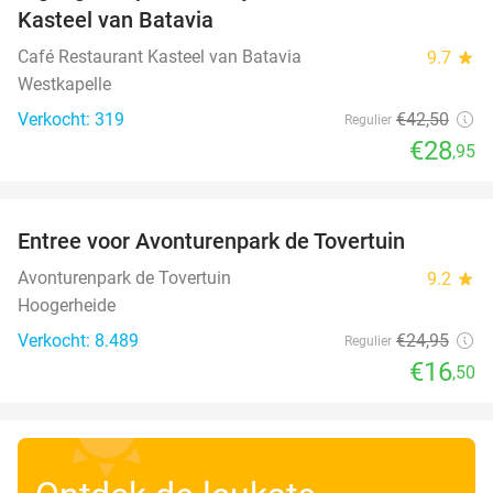
Kasteel van Batavia
Café Restaurant Kasteel van Batavia
9.7
star
Westkapelle
Verkocht: 319
€42
,50
Regulier
€28
,95
favorite_border
Entree voor Avonturenpark de Tovertuin
34%
Avonturenpark de Tovertuin
9.2
star
Hoogerheide
Verkocht: 8.489
€24
,95
Regulier
€16
,50