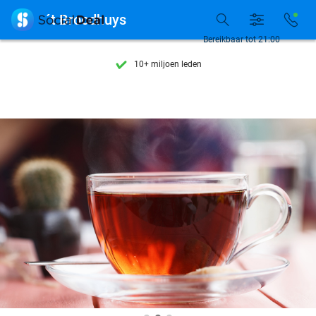
Ontdek 15.000+ deals

´t Broodhuys
7 dagen per week beschikbaar
Bereikbaar tot 21:00
10+ miljoen leden
9,4
op basis van
206.134 reviews
Ontdek 15.000+ deals
7 dagen per week beschikbaar
10+ miljoen leden