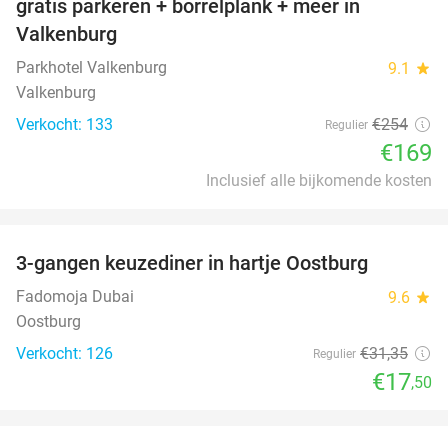
gratis parkeren + borrelplank + meer in
Valkenburg
Parkhotel Valkenburg
9.1
star
Valkenburg
Verkocht: 133
€254
Regulier
€169
Inclusief alle bijkomende kosten
favorite_border
3-gangen keuzediner in hartje Oostburg
44%
Fadomoja Dubai
9.6
star
Oostburg
Verkocht: 126
€31
,35
Regulier
€17
,50
favorite_border