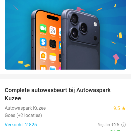
favorite_border
Complete autowasbeurt bij Autowaspark
38%
Kuzee
Autowaspark Kuzee
9.5
star
Goes (+2 locaties)
Verkocht: 2.825
€25
Regulier