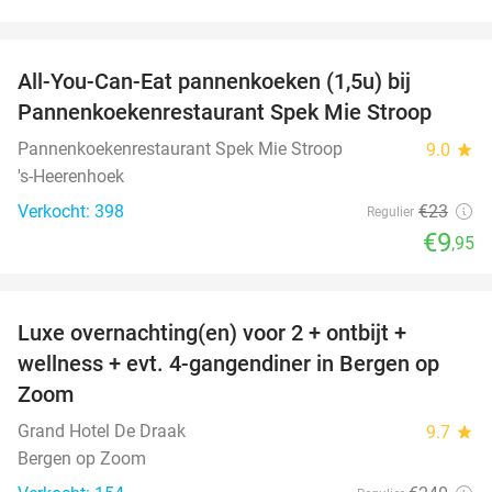
favorite_border
All-You-Can-Eat pannenkoeken (1,5u) bij
57%
Pannenkoekenrestaurant Spek Mie Stroop
Pannenkoekenrestaurant Spek Mie Stroop
9.0
star
's-Heerenhoek
Verkocht: 398
€23
Regulier
€9
,95
favorite_border
Luxe overnachting(en) voor 2 + ontbijt +
38%
wellness + evt. 4-gangendiner in Bergen op
Zoom
Grand Hotel De Draak
9.7
star
Bergen op Zoom