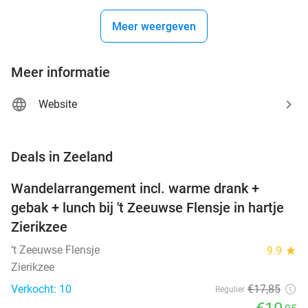
Meer weergeven
Meer informatie
Website
favorite_border
Deals in Zeeland
Wandelarrangement incl. warme drank +
39%
NEW
gebak + lunch bij 't Zeeuwse Flensje in hartje
TODAY
Zierikzee
‘t Zeeuwse Flensje
9.9
star
Zierikzee
Verkocht: 10
€17
,85
Regulier