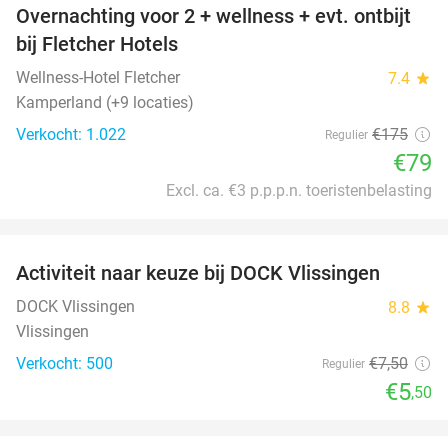
Overnachting voor 2 + wellness + evt. ontbijt
55%
bij Fletcher Hotels
Wellness-Hotel Fletcher
7.4
star
Kamperland (+9 locaties)
Verkocht: 1.022
€175
Regulier
€79
Excl. ca. €3 p.p.p.n. toeristenbelasting
favorite_border
Activiteit naar keuze bij DOCK Vlissingen
27%
DOCK Vlissingen
8.8
star
Vlissingen
Verkocht: 500
€7
,50
Regulier
€5
,50
favorite_border