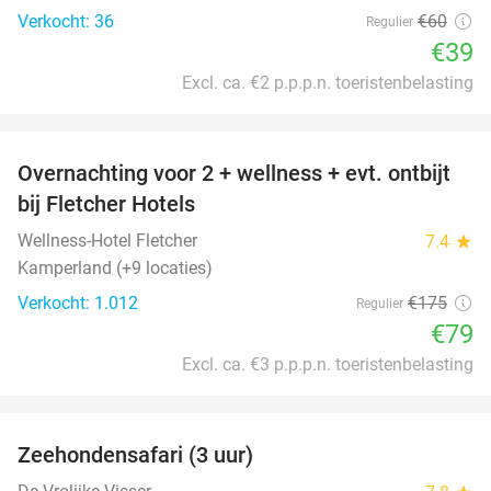
Verkocht: 36
€60
Regulier
€39
Excl. ca. €2 p.p.p.n. toeristenbelasting
favorite_border
Overnachting voor 2 + wellness + evt. ontbijt
55%
bij Fletcher Hotels
Wellness-Hotel Fletcher
7.4
star
Kamperland (+9 locaties)
Verkocht: 1.012
€175
Regulier
€79
Excl. ca. €3 p.p.p.n. toeristenbelasting
favorite_border
Zeehondensafari (3 uur)
32%