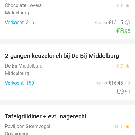
Chocolate Lovers
8.8
star
Middelburg
Verkocht: 316
€15
,15
Regulier
€8
,95
favorite_border
2-gangen keuzelunch bij De Bij Middelburg
42%
De Bij Middelburg
8.3
star
Middelburg
Verkocht: 150
€16
,45
Regulier
€9
,50
favorite_border
Tafelgrilldiner + evt. nagerecht
36%
Paviljoen Stormvogel
10.0
star
Oostvoorne