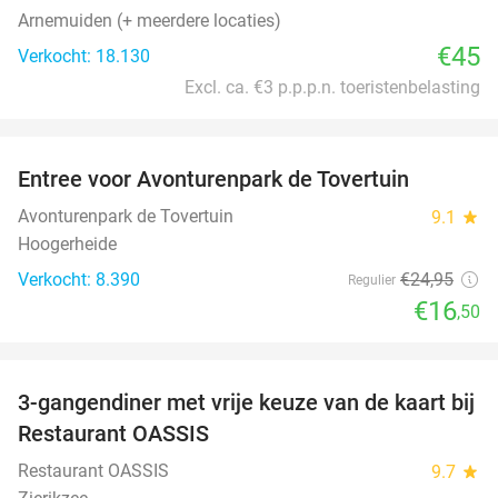
Arnemuiden (+ meerdere locaties)
€45
Verkocht: 18.130
Excl. ca. €3 p.p.p.n. toeristenbelasting
favorite_border
Entree voor Avonturenpark de Tovertuin
34%
Avonturenpark de Tovertuin
9.1
star
Hoogerheide
Verkocht: 8.390
€24
,95
Regulier
€16
,50
favorite_border
3-gangendiner met vrije keuze van de kaart bij
43%
Restaurant OASSIS
Restaurant OASSIS
9.7
star