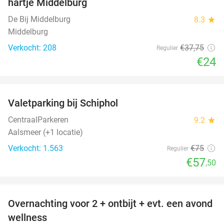
hartje Middelburg
De Bij Middelburg
8.3
star
Middelburg
Verkocht: 208
€37
,75
Regulier
€24
favorite_border
Valetparking bij Schiphol
23%
CentraalParkeren
9.2
star
Aalsmeer (+1 locatie)
Verkocht: 1.563
€75
Regulier
€57
,50
favorite_border
Overnachting voor 2 + ontbijt + evt. een avond
21%
wellness