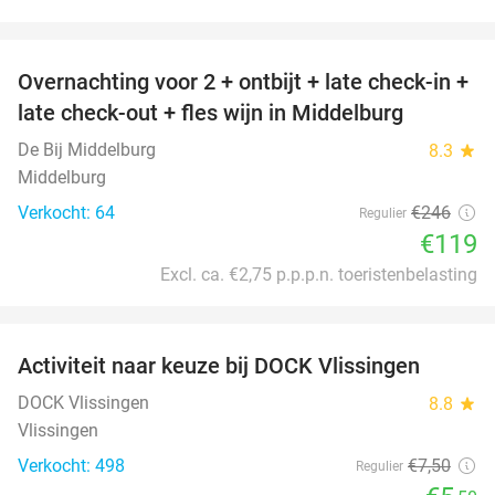
favorite_border
Overnachting voor 2 + ontbijt + late check-in +
52%
late check-out + fles wijn in Middelburg
De Bij Middelburg
8.3
star
Middelburg
Verkocht: 64
€246
Regulier
€119
Excl. ca. €2,75 p.p.p.n. toeristenbelasting
favorite_border
Activiteit naar keuze bij DOCK Vlissingen
27%
DOCK Vlissingen
8.8
star
Vlissingen
Verkocht: 498
€7
,50
Regulier