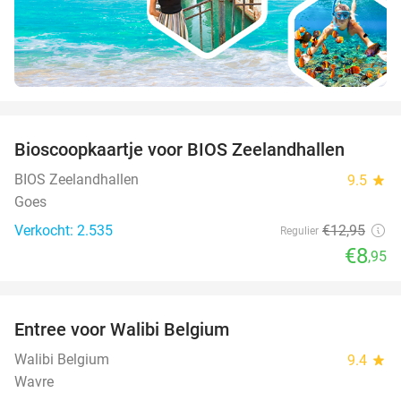
favorite_border
Bioscoopkaartje voor BIOS Zeelandhallen
31%
BIOS Zeelandhallen
9.5
star
Goes
Verkocht: 2.535
€12
,95
Regulier
€8
,95
favorite_border
Entree voor Walibi Belgium
35%
Walibi Belgium
9.4
star
Wavre