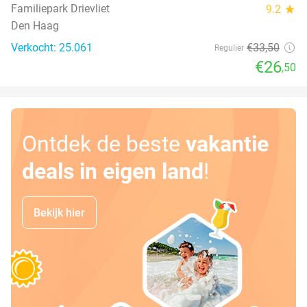
Familiepark Drievliet
9.2
star
Den Haag
Verkocht: 25.061
€33
,50
Regulier
€26
,50
Ontdek de beste
vakantie
deals in eigen land
!
Bekijk hier