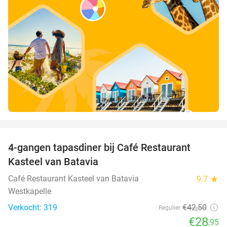
favorite_border
4-gangen tapasdiner bij Café Restaurant
32%
Kasteel van Batavia
Café Restaurant Kasteel van Batavia
9.7
star
Westkapelle
Verkocht: 319
€42
,50
Regulier
€28
,95