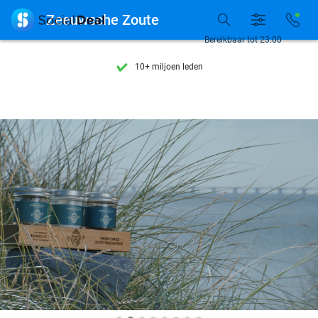
Ontdek 15.000+ deals

Zeeuwsche Zoute
7 dagen per week beschikbaar
Bereikbaar tot 23:00
10+ miljoen leden
9,4
op basis van
206.071 reviews
Ontdek 15.000+ deals
7 dagen per week beschikbaar
10+ miljoen leden