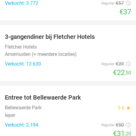
Verkocht: 3.772
€57
Regulier
€37
favorite_border
3-gangendiner bij Fletcher Hotels
42%
Fletcher Hotels
Arnemuiden (+ meerdere locaties)
Verkocht: 13.630
€39
Regulier
€22
,50
favorite_border
Entree tot Bellewaerde Park
38%
Bellewaerde Park
9.6
star
Ieper
Verkocht: 2.194
€50
Regulier
€31
,20