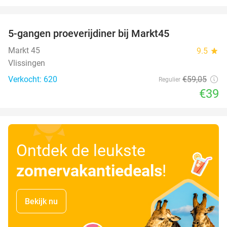
favorite_border
5-gangen proeverijdiner bij Markt45
34%
Markt 45
9.5
star
Vlissingen
Verkocht: 620
€59
,05
Regulier
€39
Ontdek de leukste
zomervakantiedeals
!
Bekijk nu