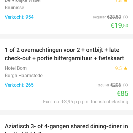
De Vrolijke Visser
7.8
star
Bruinisse
Verkocht: 954
€28
,50
Regulier
€19
,50
favorite_border
1 of 2 overnachtingen voor 2 + ontbijt + late
59%
check-out + portie bittergarnituur + fietskaart
Hotel Bom
9.5
star
Burgh-Haamstede
Verkocht: 265
€206
Regulier
€85
Excl. ca. €3,95 p.p.p.n. toeristenbelasting
favorite_border
Aziatisch 3- of 4-gangen shared dining-diner in
36%