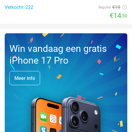
Verkocht: 222
€19
Regulier
€14
,50
Win vandaag een gratis
iPhone 17 Pro
Meer info