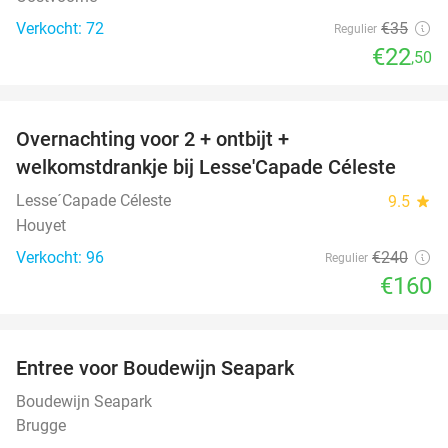
Verkocht: 72
€35
Regulier
€22
,50
favorite_border
Overnachting voor 2 + ontbijt +
33%
welkomstdrankje bij Lesse'Capade Céleste
Lesse´Capade Céleste
9.5
star
Houyet
Verkocht: 96
€240
Regulier
€160
favorite_border
Entree voor Boudewijn Seapark
35%
Boudewijn Seapark
Brugge