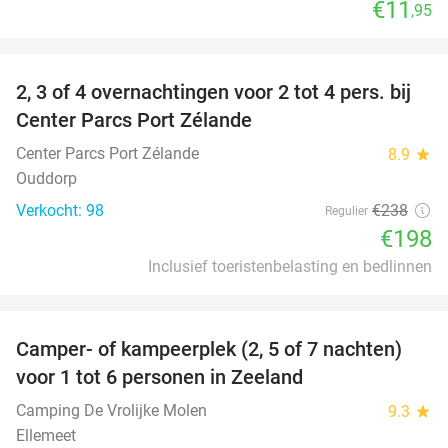
€11
,95
favorite_border
2, 3 of 4 overnachtingen voor 2 tot 4 pers. bij
17%
Center Parcs Port Zélande
Center Parcs Port Zélande
8.9
star
Ouddorp
Verkocht: 98
€238
Regulier
€198
Inclusief toeristenbelasting en bedlinnen
favorite_border
Camper- of kampeerplek (2, 5 of 7 nachten)
35%
voor 1 tot 6 personen in Zeeland
Camping De Vrolijke Molen
9.3
star
Ellemeet