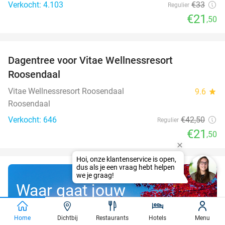
Verkocht: 4.103
€33
Regulier
€21
,50
favorite_border
Dagentree voor Vitae Wellnessresort
49%
Roosendaal
Vitae Wellnessresort Roosendaal
9.6
star
Roosendaal
Verkocht: 646
€42
,50
Regulier
€21
,50
Waar gaat jouw
gratis droomreis
Home
Dichtbij
Restaurants
Hotels
Menu