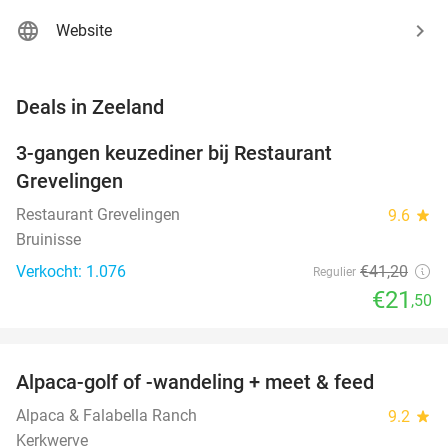
Website
favorite_border
Deals in Zeeland
3-gangen keuzediner bij Restaurant
48%
Grevelingen
Restaurant Grevelingen
9.6
star
Bruinisse
Verkocht: 1.076
€41
,20
Regulier
€21
,50
favorite_border
Alpaca-golf of -wandeling + meet & feed
24%
Alpaca & Falabella Ranch
9.2
star
Kerkwerve