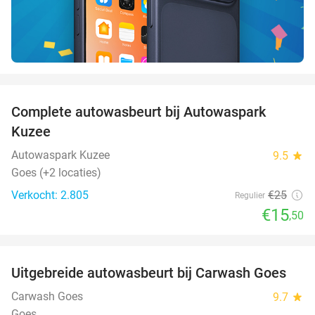
favorite_border
Complete autowasbeurt bij Autowaspark
38%
Kuzee
Autowaspark Kuzee
9.5
star
Goes (+2 locaties)
Verkocht: 2.805
€25
Regulier
€15
,50
favorite_border
Uitgebreide autowasbeurt bij Carwash Goes
36%
Carwash Goes
9.7
star
Goes