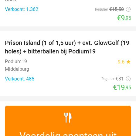
Verkocht: 1.362
€15
,50
Regulier
€9
,95
favorite_border
Prison Island (1 of 1,5 uur) + evt. GlowGolf (19
36%
holes) + bitterballen bij Podium19
Podium19
9.6
star
Middelburg
Verkocht: 485
€31
Regulier
€19
,95
Voordelig spontaan uit