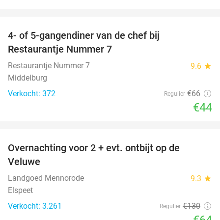
favorite_border
4- of 5-gangendiner van de chef bij
33%
Restaurantje Nummer 7
Restaurantje Nummer 7
9.6
star
Middelburg
Verkocht: 372
€66
Regulier
€44
favorite_border
Overnachting voor 2 + evt. ontbijt op de
51%
Veluwe
Landgoed Mennorode
9.3
star
Elspeet
Verkocht: 3.261
€130
Regulier
€64