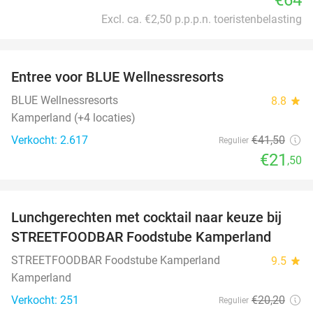
Excl. ca. €2,50 p.p.p.n. toeristenbelasting
favorite_border
Entree voor BLUE Wellnessresorts
48%
BLUE Wellnessresorts
8.8
star
Kamperland (+4 locaties)
Verkocht: 2.617
€41
,50
Regulier
€21
,50
favorite_border
Lunchgerechten met cocktail naar keuze bij
41%
STREETFOODBAR Foodstube Kamperland
STREETFOODBAR Foodstube Kamperland
9.5
star
Kamperland
Verkocht: 251
€20
,20
Regulier