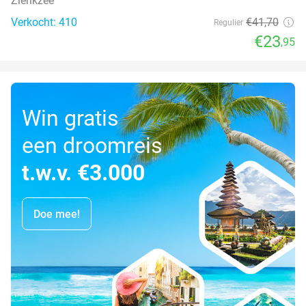
Zierikzee
Verkocht: 410
€41
,70
Regulier
€23
,95
Win gratis
een droomreis
t.w.v. €3.000
Doe mee!