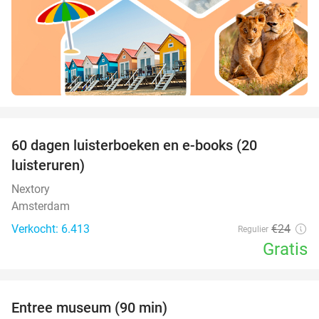
favorite_border
100%
60 dagen luisterboeken en e-books (20
luisteruren)
Nextory
Amsterdam
Verkocht: 6.413
€24
Regulier
Gratis
favorite_border
Entree museum (90 min)
41%