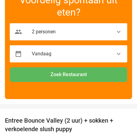
eten?
Zoek Restaurant
favorite_border
Entree Bounce Valley (2 uur) + sokken +
50%
verkoelende slush puppy