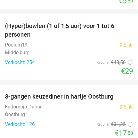
€5
,50
favorite_border
(Hyper)bowlen (1 of 1,5 uur) voor 1 tot 6
33%
personen
Podium19
9.6
star
Middelburg
Verkocht: 254
€43
,50
Regulier
€29
favorite_border
3-gangen keuzediner in hartje Oostburg
44%
Fadomoja Dubai
9.6
star
Oostburg
Verkocht: 126
€31
,35
Regulier
€17
,50