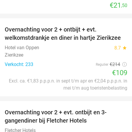
€21
,50
favorite_border
Overnachting voor 2 + ontbijt + evt.
49%
welkomstdrankje en diner in hartje Zierikzee
Hotel van Oppen
8.7
star
Zierikzee
Verkocht: 233
€214
Regulier
€109
Excl. ca. €1,83 p.p.p.n. in sept t/m apr en €2,04 p.p.p.n. in
mei t/m aug toeristenbelasting
favorite_border
Overnachting voor 2 + evt. ontbijt en 3-
gangendiner bij Fletcher Hotels
Fletcher Hotels