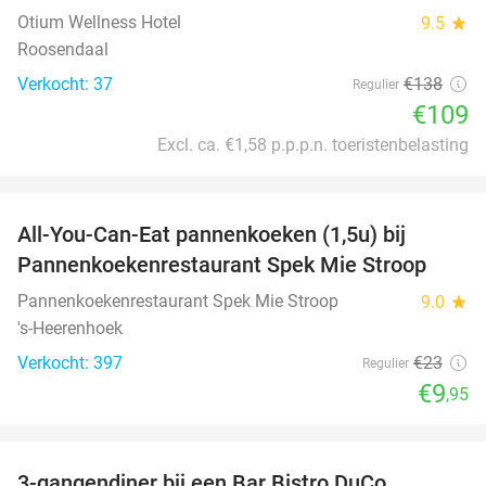
Otium Wellness Hotel
9.5
star
Roosendaal
Verkocht: 37
€138
Regulier
€109
Excl. ca. €1,58 p.p.p.n. toeristenbelasting
favorite_border
All-You-Can-Eat pannenkoeken (1,5u) bij
57%
Pannenkoekenrestaurant Spek Mie Stroop
Pannenkoekenrestaurant Spek Mie Stroop
9.0
star
's-Heerenhoek
Verkocht: 397
€23
Regulier
€9
,95
favorite_border
3-gangendiner bij een Bar Bistro DuCo