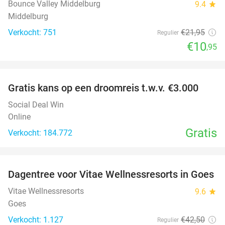
Bounce Valley Middelburg
9.4
star
Middelburg
Verkocht: 751
€21
,95
Regulier
€10
,95
favorite_border
Gratis kans op een droomreis t.w.v. €3.000
Social Deal Win
Online
Gratis
Verkocht: 184.772
favorite_border
Dagentree voor Vitae Wellnessresorts in Goes
49%
Vitae Wellnessresorts
9.6
star
Goes
Verkocht: 1.127
€42
,50
Regulier