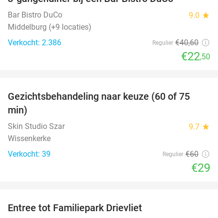
45%
Bar Bistro DuCo
9.0
star
Middelburg (+9 locaties)
Verkocht: 2.386
€40
,60
Regulier
€22
,50
favorite_border
Gezichtsbehandeling naar keuze (60 of 75
52%
min)
Skin Studio Szar
9.7
star
Wissenkerke
Verkocht: 39
€60
Regulier
€29
favorite_border
Entree tot Familiepark Drievliet
21%