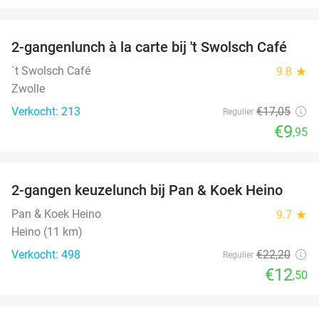
favorite_border
2-gangenlunch à la carte bij 't Swolsch Café
42%
´t Swolsch Café
9.8
star
Zwolle
Verkocht: 213
€17
,05
Regulier
€9
,95
favorite_border
2-gangen keuzelunch bij Pan & Koek Heino
44%
Pan & Koek Heino
9.7
star
Heino (11 km)
Verkocht: 498
€22
,20
Regulier
€12
,50
favorite_border