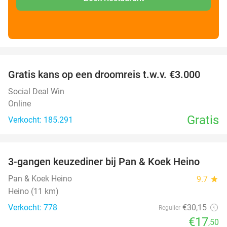
favorite_border
Gratis kans op een droomreis t.w.v. €3.000
Social Deal Win
Online
Gratis
Verkocht: 185.291
favorite_border
3-gangen keuzediner bij Pan & Koek Heino
42%
Pan & Koek Heino
9.7
star
Heino (11 km)
Verkocht: 778
€30
,15
Regulier
€17
,50