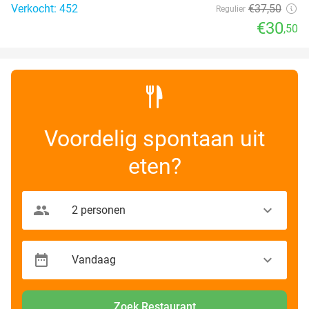
Verkocht: 452
€37
,50
Regulier
€30
,50
Voordelig spontaan uit
eten?
Zoek Restaurant