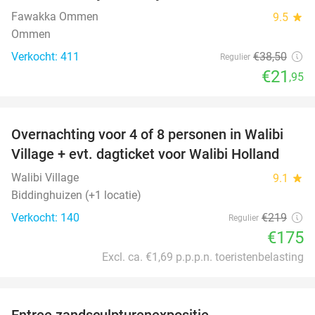
Fawakka Ommen
9.5
star
Ommen
Verkocht: 411
€38
,50
Regulier
€21
,95
favorite_border
Overnachting voor 4 of 8 personen in Walibi
20%
Village + evt. dagticket voor Walibi Holland
Walibi Village
9.1
star
Biddinghuizen (+1 locatie)
Verkocht: 140
€219
Regulier
€175
Excl. ca. €1,69 p.p.p.n. toeristenbelasting
favorite_border
Entree zandsculpturenexpositie