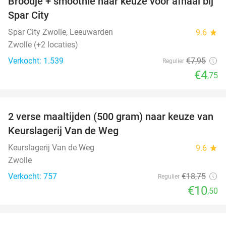
Broodje + smoothie naar keuze voor afhaal bij
40%
Spar City
Spar City Zwolle, Leeuwarden
9.6
star
Zwolle (+2 locaties)
Verkocht: 1.539
€7
,95
Regulier
€4
,75
favorite_border
2 verse maaltijden (500 gram) naar keuze van
44%
Keurslagerij Van de Weg
Keurslagerij Van de Weg
9.6
star
Zwolle
Verkocht: 757
€18
,75
Regulier
€10
,50
favorite_border