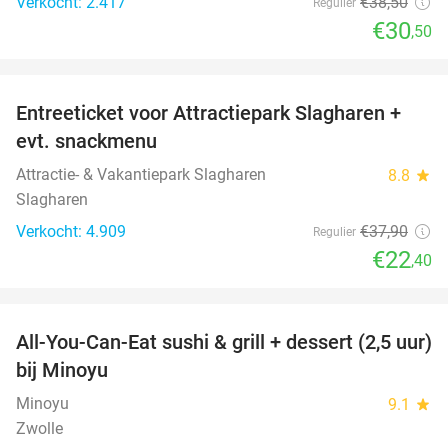
Verkocht: 2.417
€38
,50
Regulier
€30
,50
favorite_border
Entreeticket voor Attractiepark Slagharen +
41%
evt. snackmenu
Attractie- & Vakantiepark Slagharen
8.8
star
Slagharen
Verkocht: 4.909
€37
,90
Regulier
€22
,40
favorite_border
All-You-Can-Eat sushi & grill + dessert (2,5 uur)
19%
bij Minoyu
Minoyu
9.1
star
Zwolle