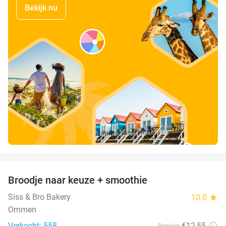
Bekijk nu
favorite_border
Broodje naar keuze + smoothie
45%
Siss & Bro Bakery
10.0
star
Ommen
Verkocht: 558
€12
,55
Regulier