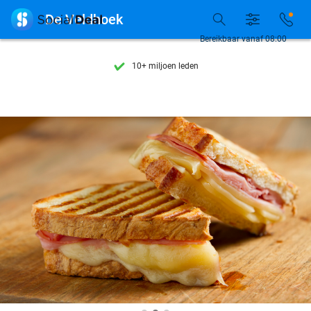
Ontdek 15.000+ deals

De Veldhoek
7 dagen per week beschikbaar
Bereikbaar vanaf 08:00
10+ miljoen leden
9,4
op basis van
206.123 reviews
Ontdek 15.000+ deals
7 dagen per week beschikbaar
10+ miljoen leden