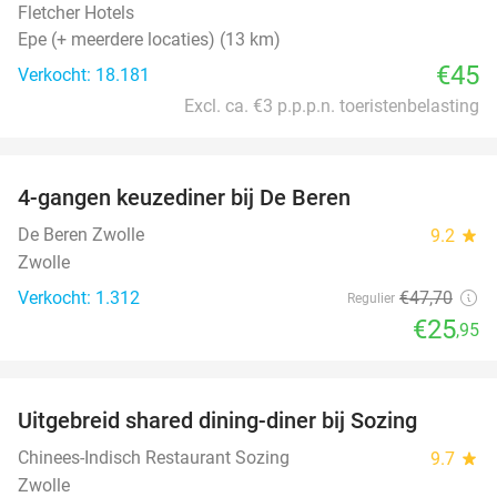
Fletcher Hotels
Epe (+ meerdere locaties) (13 km)
€45
Verkocht: 18.181
Excl. ca. €3 p.p.p.n. toeristenbelasting
favorite_border
4-gangen keuzediner bij De Beren
46%
De Beren Zwolle
9.2
star
Zwolle
Verkocht: 1.312
€47
,70
Regulier
€25
,95
favorite_border
Uitgebreid shared dining-diner bij Sozing
33%
Chinees-Indisch Restaurant Sozing
9.7
star
Zwolle