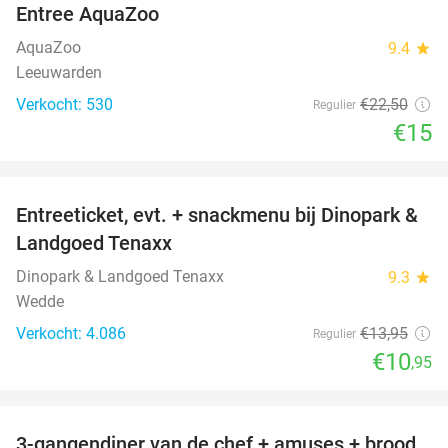
Entree AquaZoo
33%
AquaZoo
9.4
star
Leeuwarden
Verkocht: 530
€22
,50
Regulier
€15
favorite_border
Entreeticket, evt. + snackmenu bij Dinopark &
22%
Landgoed Tenaxx
Dinopark & Landgoed Tenaxx
9.3
star
Wedde
Verkocht: 4.086
€13
,95
Regulier
€10
,95
favorite_border
3-gangendiner van de chef + amuses + brood