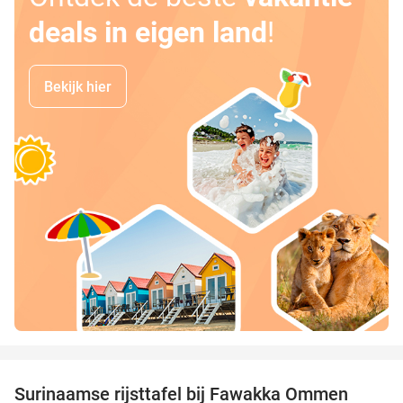
deals in eigen land
!
Bekijk hier
favorite_border
Surinaamse rijsttafel bij Fawakka Ommen
43%