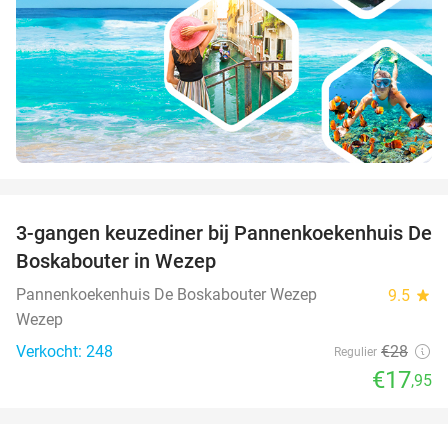
favorite_border
3-gangen keuzediner bij Pannenkoekenhuis De
36%
Boskabouter in Wezep
Pannenkoekenhuis De Boskabouter Wezep
9.5
star
Wezep
Verkocht: 248
€28
Regulier
€17
,95
favorite_border