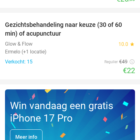
favorite_border
Gezichtsbehandeling naar keuze (30 of 60
55%
NEW
min) of acupunctuur
TODAY
Glow & Flow
10.0
star
Ermelo (+1 locatie)
Verkocht: 15
€49
Regulier
€22
Win vandaag een gratis
iPhone 17 Pro
Meer info