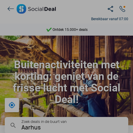
Bereikbaar vanaf 07:00
Ontdek 15.000+ deals
7 dagen per week beschikbaar
10+ miljoen leden
Buitenactiviteiten met
9,4
korting: geniet van de
Ontdek 15.000+ deals
frisse lucht met Social
Deal!
Bij mij in de buurt
Zoek deals in de buurt van
Aarhus