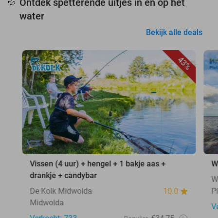
Ontdek spetterende uitjes in en op het
💦
water
Bekijk alle deals
43%
Vissen (4 uur) + hengel + 1 bakje aas +
W
drankje + candybar
W
De Kolk Midwolda
10.0
P
Midwolda
V