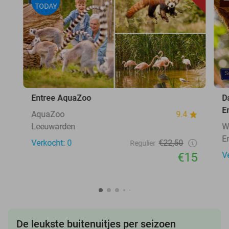
TODAY
Entree AquaZoo
D
E
AquaZoo
9.4
Leeuwarden
W
E
Verkocht: 0
€22,50
Regulier
€15
V
De leukste buitenuitjes per seizoen