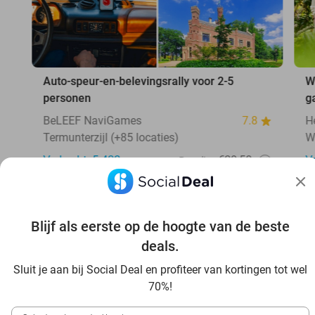
Auto-speur-en-belevingsrally voor 2-5
W
personen
g
BeLEEF NaviGames
7.8
H
Termunterzijl (+85 locaties)
W
Verkocht: 5.432
€29,50
V
Regulier
€21
,50
Blijf als eerste op de hoogte van de beste
Ontdek nog veel meer deals bij jou in de buurt met Social
deals.
Deal, van een kappersbehandeling tot aan een poetsbeurt
voor je auto. Met het ruime aanbod van Social Deal is er
Sluit je aan bij Social Deal en profiteer van kortingen tot wel
altijd een deal in de buurt die bij je past. 💙
70%!