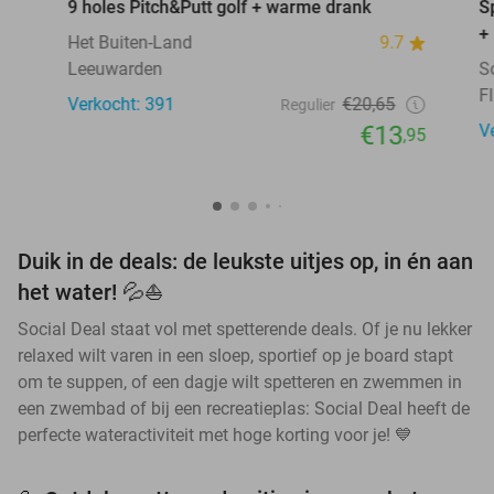
9 holes Pitch&Putt golf + warme drank
S
+
Het Buiten-Land
9.7
Leeuwarden
S
F
Verkocht: 391
€20,65
Regulier
€13
V
,95
Duik in de deals: de leukste uitjes op, in én aan
het water! 💦⛵
Social Deal staat vol met spetterende deals. Of je nu lekker
relaxed wilt varen in een sloep, sportief op je board stapt
om te suppen, of een dagje wilt spetteren en zwemmen in
een zwembad of bij een recreatieplas: Social Deal heeft de
perfecte wateractiviteit met hoge korting voor je! 💙