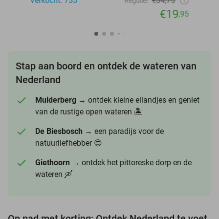
Verkocht: 733
€34,75
Regulier
€19
,95
Stap aan boord en ontdek de wateren van
Nederland
Muiderberg
→ ontdek kleine eilandjes en geniet
van de rustige open wateren 🏝️
De Biesbosch
→ een paradijs voor de
natuurliefhebber 😍
Giethoorn
→ ontdek het pittoreske dorp en de
wateren 🛶
Op pad met korting: Ontdek Nederland te voet