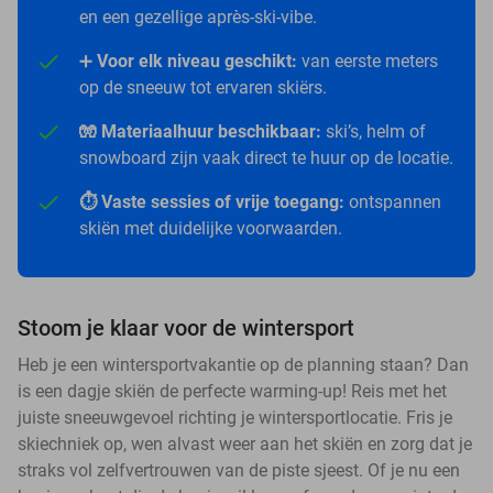
en een gezellige après-ski-vibe.
➕
Voor elk niveau geschikt:
van eerste meters
op de sneeuw tot ervaren skiërs.
🧤 Materiaalhuur beschikbaar:
ski’s, helm of
snowboard zijn vaak direct te huur op de locatie.
⏱️ Vaste sessies of vrije toegang:
ontspannen
skiën met duidelijke voorwaarden.
Stoom je klaar voor de wintersport
Heb je een wintersportvakantie op de planning staan? Dan
is een dagje skiën de perfecte warming-up! Reis met het
juiste sneeuwgevoel richting je wintersportlocatie. Fris je
skiechniek op, wen alvast weer aan het skiën en zorg dat je
straks vol zelfvertrouwen van de piste sjeest. Of je nu een