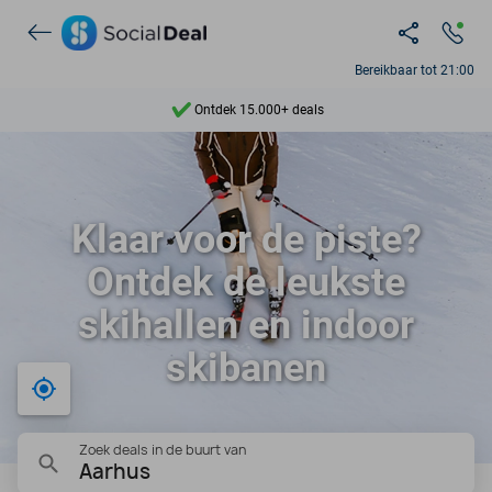
Ontdek 15.000+ deals
Bereikbaar tot 21:00
7 dagen per week beschikbaar
10+ miljoen leden
9,4
Klaar voor de piste?
Ontdek 15.000+ deals
Ontdek de leukste
skihallen en indoor
skibanen
Bij mij in de buurt
Zoek deals in de buurt van
Aarhus