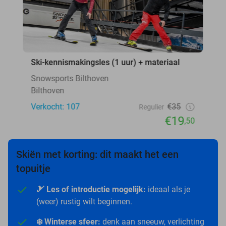
Ski-kennismakingsles (1 uur) + materiaal
Snowsports Bilthoven
Bilthoven
Verkocht: 107
€35
Regulier
€19
,50
Skiën met korting: dit maakt het een
topuitje
🎿 Les of introductie mogelijk:
ideaal als je
(weer) rustig wilt beginnen.
❄️ Winterse sfeer:
denk aan sneeuw, verlichting