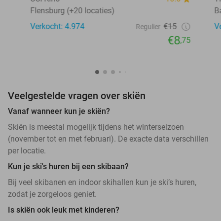
Flensburg (+20 locaties)
B
Verkocht: 4.974
€15
V
Regulier
€8
,75
Veelgestelde vragen over skiën
Vanaf wanneer kun je skiën?
Skiën is meestal mogelijk tijdens het winterseizoen
(november tot en met februari). De exacte data verschillen
per locatie.
Kun je ski's huren bij een skibaan?
Bij veel skibanen en indoor skihallen kun je ski’s huren,
zodat je zorgeloos geniet.
Is skiën ook leuk met kinderen?