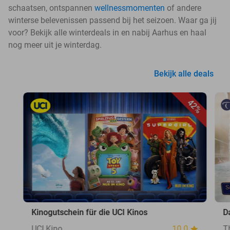
schaatsen, ontspannen
wellnessmomenten
of andere
winterse belevenissen passend bij het seizoen. Waar ga jij
voor? Bekijk alle winterdeals in en nabij Aarhus en haal
nog meer uit je winterdag.
Bekijk alle deals
42%
Kinogutschein für die UCI Kinos
D
UCI Kino
10.0
T