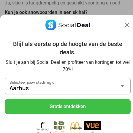
Ja, skiën is laagdrempelig en geschikt voor jong en oud.
Kun je ook snowboarden in een skihal?
Bij veel locaties kun je ook op je snowboard genieten van
winterpret. Kijk bij de specifieke locaties voor meer
informatie.
Blijf als eerste op de hoogte van de beste
Moet je vooraf reserveren om te skiën?
deals.
Dat verschilt per locatie. Sommige skibanen werken met
Sluit je aan bij Social Deal en profiteer van kortingen tot wel
tijdsloten of juist met vrije inloop. Check dit vooraf bij de
70%!
locatie of deal.
Selecteer jouw stad/regio:
Aarhus
Gratis ontdekken
Ontdek alle topdeals in jouw omgeving