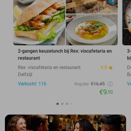
2-gangen keuzelunch bij Rex: viscafetaria en
3
restaurant
b
Rex: viscafetaria en restaurant
9.8
D
Delfzijl
B
Verkocht: 116
€16,45
V
Regulier
€9
,50