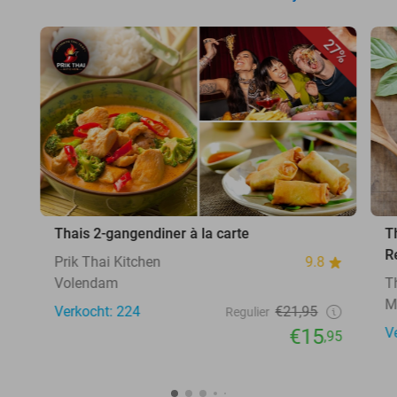
27%
Thais 2-gangendiner à la carte
T
R
Prik Thai Kitchen
9.8
Volendam
T
M
Verkocht: 224
€21,95
Regulier
€15
V
,95