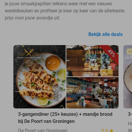
je jouw smaakpapillen telkens weer met een nieuwe
wereldkeuken en profiteer je keer op keer van de allerbeste
prijs voor jouw avondje uit.
Bekijk alle deals
49%
3-gangendiner (25+ keuzes) + mandje brood
3
bij De Poort van Groningen
H
De Poort van Groningen
9.6
W