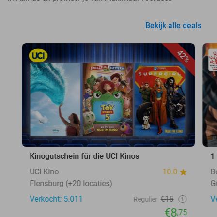
Bekijk alle deals
42%
Kinogutschein für die UCI Kinos
1
UCI Kino
10.0
B
Flensburg (+20 locaties)
G
Verkocht: 5.011
€15
V
Regulier
€8
,75