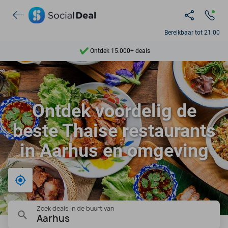
Bereikbaar tot 21:00
Ontdek 15.000+ deals
7 dagen per week beschikbaar
10+ miljoen leden
Ontdek voordelig de
9,4
beste Thaise restaurants
Ontdek 15.000+ deals
in Aarhus en omgeving
Bij mij in de buurt
Zoek deals in de buurt van
Aarhus