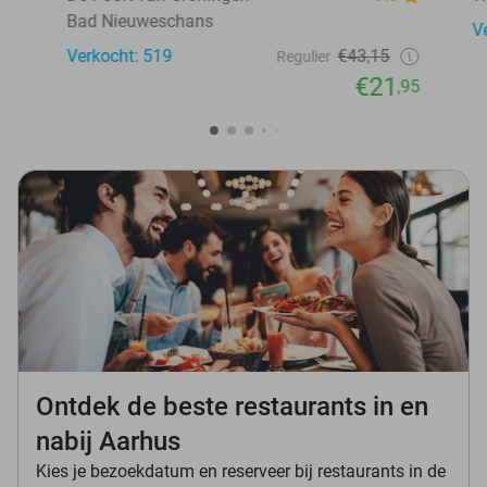
Bad Nieuweschans
V
Verkocht: 519
€43,15
Regulier
€21
,95
Ontdek de beste restaurants in en
nabij Aarhus
Kies je bezoekdatum en reserveer bij restaurants in de