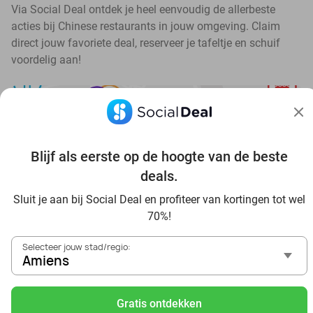
Via Social Deal ontdek je heel eenvoudig de allerbeste
acties bij Chinese restaurants in jouw omgeving. Claim
direct jouw favoriete deal, reserveer je tafeltje en schuif
voordelig aan!
Blijf als eerste op de hoogte van de beste
Ontdek alle topdeals in jouw omgeving
deals.
Sluit je aan bij Social Deal en profiteer van kortingen tot wel
70%!
Selecteer jouw stad/regio:
Amiens
Voordelig genieten in Amiens: haal deal-inspiratie uit
onze blogs
Gratis ontdekken