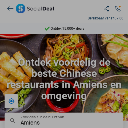
Bereikbaar vanaf 07:00
Ontdek 15.000+ deals
7 dagen per week beschikbaar
10+ miljoen leden
Ontdek voordelig de
9,4
beste Chinese
Ontdek 15.000+ deals
restaurants in Amiens en
omgeving
Bij mij in de buurt
Zoek deals in de buurt van
Amiens