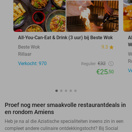
All-You-Can-Eat & Drink (3 uur) bij Beste Wok
A
W
Beste Wok
9.3
Rillaar
W
R
Verkocht: 970
€32
Regulier
€25
V
,50
Proef nog meer smaakvolle restaurantdeals in
en rondom Amiens
Heb je na al die Aziatische specialiteiten ineens zin in een
compleet andere culinaire ontdekkingstocht? Bij Social