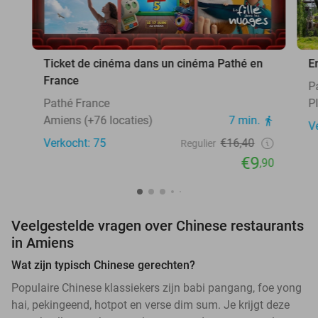
Ticket de cinéma dans un cinéma Pathé en
E
France
P
Pathé France
Pl
Amiens (+76 locaties)
7 min.
V
Verkocht: 75
€16,40
Regulier
€9
,90
Veelgestelde vragen over Chinese restaurants
in Amiens
Wat zijn typisch Chinese gerechten?
Populaire Chinese klassiekers zijn babi pangang, foe yong
hai, pekingeend, hotpot en verse dim sum. Je krijgt deze