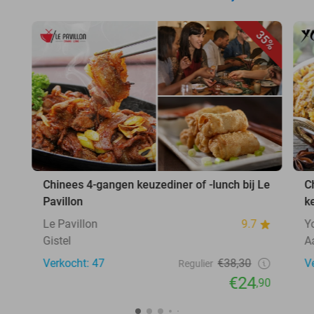
35%
Chinees 4-gangen keuzediner of -lunch bij Le
C
Pavillon
k
Le Pavillon
9.7
Y
Gistel
A
Verkocht: 47
€38,30
V
Regulier
€24
,90