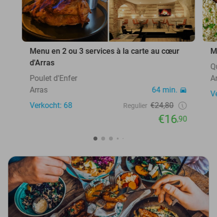
Menu en 2 ou 3 services à la carte au cœur
M
d'Arras
Q
Poulet d'Enfer
A
Arras
64 min.
V
Verkocht: 68
€24,80
Regulier
€16
,90