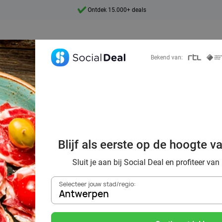
Ontdek 15.000+ deals
7 dagen per week beschikbaar
10+ miljoen leden
Bekend van:
9,4
Ontdek 15.000+ deals
ek voordelig de 
taurants in Ant
Blijf als eerste op de hoogte v
omgeving
Sluit je aan bij Social Deal en profiteer van
Selecteer jouw stad/regio:
Antwerpen
Zoek deals in de buurt van
Antwerpen