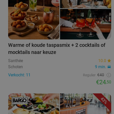
Warme of koude taspasmix + 2 cocktails of
mocktails naar keuze
Santhée
10.0
Schoten
9 min.
Verkocht: 11
€40
Regulier
€24
,50
43%