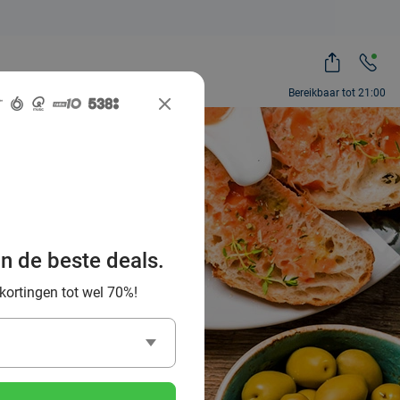
Bereikbaar tot 21:00
beste
werpen en
an de beste deals.
 kortingen tot wel 70%!