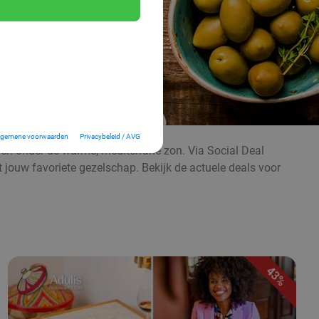
lgemene voorwaarden
Privacybeleid / AVG
even onder de warme, mediterrane zon. Via Social Deal
t jouw favoriete gezelschap. Bekijk de actuele deals voor
43%