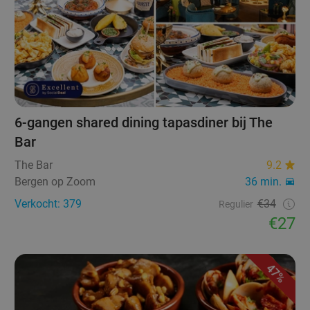
6-gangen shared dining tapasdiner bij The
Bar
The Bar
9.2
Bergen op Zoom
36 min.
Verkocht: 379
€34
Regulier
€27
47%