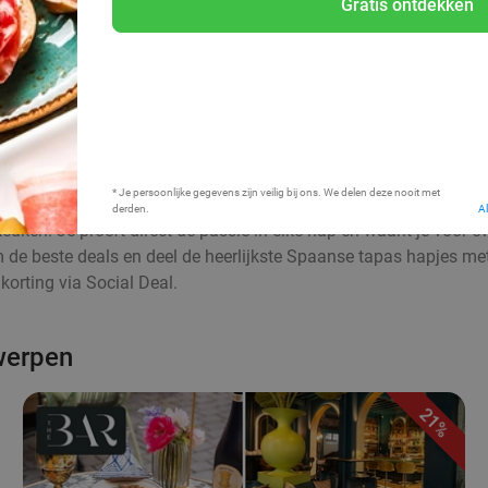
Gratis ontdekken
Bij mij in de buurt
* Je persoonlijke gegevens zijn veilig bij ons. We delen deze nooit met
derden.
A
euken. Je proeft direct de passie in elke hap en waant je voor 
aim de beste deals en deel de heerlijkste Spaanse tapas hapjes me
orting via Social Deal.
twerpen
21%