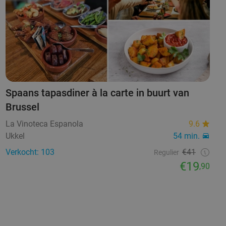
Spaans tapasdiner à la carte in buurt van
Brussel
La Vinoteca Espanola
9.6
Ukkel
54 min.
Verkocht: 103
€41
Regulier
€19
,90