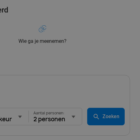
erd
Wie ga je meenemen?
Aantal personen:
Zoeken
keur
2 personen