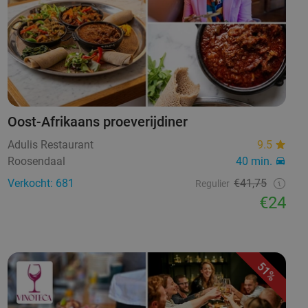
Oost-Afrikaans proeverijdiner
Adulis Restaurant
9.5
Roosendaal
40 min.
Verkocht: 681
€41,75
Regulier
€24
51%