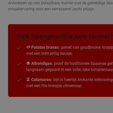
Antwerpen op een betaalbare manier met de geweldige deals
smaakervaring voor een verrassend zacht prijsje.
Welk tapasgerecht is jouw favoriet?
🥔 Patatas bravas:
geniet van goudbruine, knapp
met een licht pittig sausje.
🧆 Albondigas:
proef de traditionele Spaanse geha
langzaam gegaard in een volle, rijke tomatensau
🦑 Calamares:
bijt in heerlijk krokante inktvisri
met een fris kneepje citroensap.