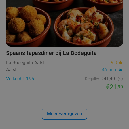
Spaans tapasdiner bij La Bodeguita
La Bodeguita Aalst
9.0
Aalst
46 min.
Verkocht: 195
€41,40
Regulier
€21
,90
Meer weergeven