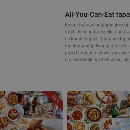
All-You-Can-Eat tap
Ervaar het razend populaire con
tafel. Je schuift gezellig aan 
en koude hapjes. Spaanse tapas
urenlang ongedwongen te tafelen
proeft continu nieuwe, verrass
en avondvullende belevenis, uit
36%