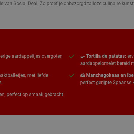
 van Social Deal. Zo proef je onbezorgd talloze culinaire kun
erige aardappeltjes overgoten
🍳 Tortilla de patatas:
erv
aardappelomelet bereid me
ktballetjes, met liefde
🧀 Manchegokaas en ibe
s.
perfect gerijpte Spaanse
ngen, perfect op smaak gebracht