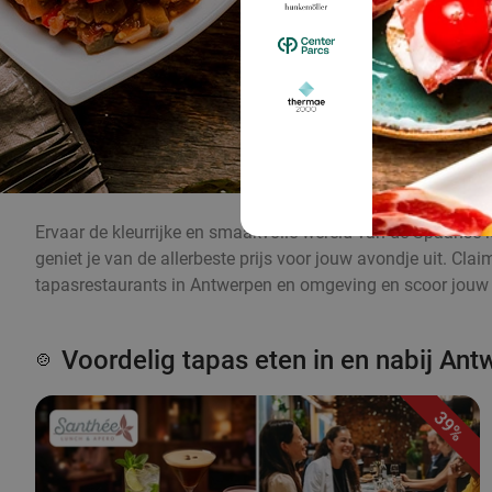
Ervaar de kleurrijke en smaakvolle wereld van de Spaanse k
geniet je van de allerbeste prijs voor jouw avondje uit. Cl
tapasrestaurants in Antwerpen en omgeving en scoor jouw k
Voordelig tapas eten in en nabij An
🍲
39%