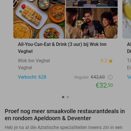
All-You-Can-Eat & Drink (3 uur) bij Wok Inn
A
Veghel
D
Wok Inn Veghel
9.2
T
Veghel
E
Verkocht: 628
€42,60
V
Regulier
€32
,50
Proef nog meer smaakvolle restaurantdeals in
en rondom Apeldoorn & Deventer
Heb je na al die Aziatische specialiteiten ineens zin in een