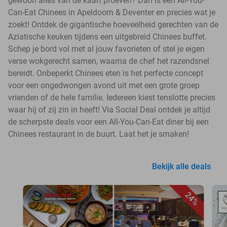
gewoon alles van de kaart proeven? Dan is een All-You-
Can-Eat Chinees in Apeldoorn & Deventer en precies wat je
zoekt! Ontdek de gigantische hoeveelheid gerechten van de
Aziatische keuken tijdens een uitgebreid Chinees buffet.
Schep je bord vol met al jouw favorieten of stel je eigen
verse wokgerecht samen, waarna de chef het razendsnel
bereidt. Onbeperkt Chinees eten is het perfecte concept
voor een ongedwongen avond uit met een grote groep
vrienden of de hele familie. Iedereen kiest tenslotte precies
waar hij of zij zin in heeft! Via Social Deal ontdek je altijd
de scherpste deals voor een All-You-Can-Eat diner bij een
Chinees restaurant in de buurt. Laat het je smaken!
Bekijk alle deals
24%