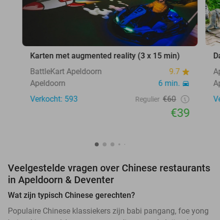
Karten met augmented reality (3 x 15 min)
D
BattleKart Apeldoorn
9.7
A
Apeldoorn
6 min.
A
Verkocht: 593
€60
V
Regulier
€39
Veelgestelde vragen over Chinese restaurants
in Apeldoorn & Deventer
Wat zijn typisch Chinese gerechten?
Populaire Chinese klassiekers zijn babi pangang, foe yong