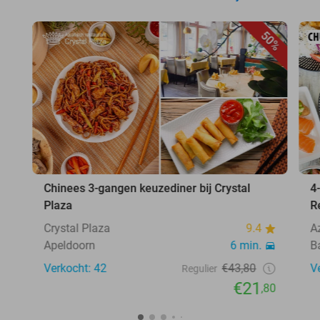
50%
Chinees 3-gangen keuzediner bij Crystal
4
Plaza
R
Crystal Plaza
9.4
A
Apeldoorn
6 min.
B
Verkocht: 42
€43,80
V
Regulier
€21
,80