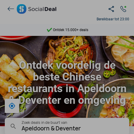
Bereikbaar tot 23:00
Ontdek 15.000+ deals
7 dagen per week beschikbaar
10+ miljoen leden
Ontdek voordelig de
9,4
beste Chinese
Ontdek 15.000+ deals
restaurants in Apeldoorn
& Deventer en omgeving
Bij mij in de buurt
Zoek deals in de buurt van
Apeldoorn & Deventer