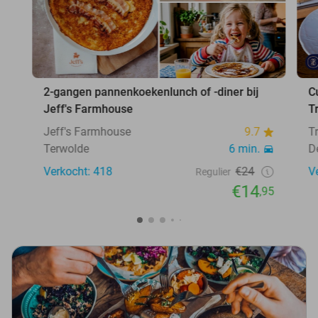
2-gangen pannenkoekenlunch of -diner bij
C
Jeff's Farmhouse
T
Jeff's Farmhouse
9.7
T
Terwolde
6 min.
D
Verkocht: 418
€24
V
Regulier
€14
,95