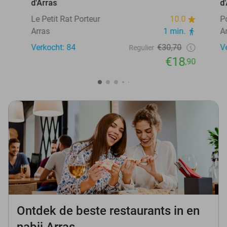
d'Arras
d
Le Petit Rat Porteur
10.0
P
Arras
1 min.
A
Verkocht: 84
€30,70
V
Regulier
€18
,90
Ontdek de beste restaurants in en