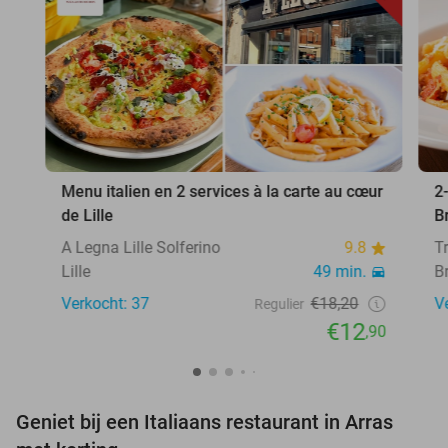
Menu italien en 2 services à la carte au cœur
2
de Lille
B
A Legna Lille Solferino
9.8
T
Lille
49 min.
B
Verkocht: 37
€18,20
V
Regulier
€12
,90
Geniet bij een Italiaans restaurant in Arras