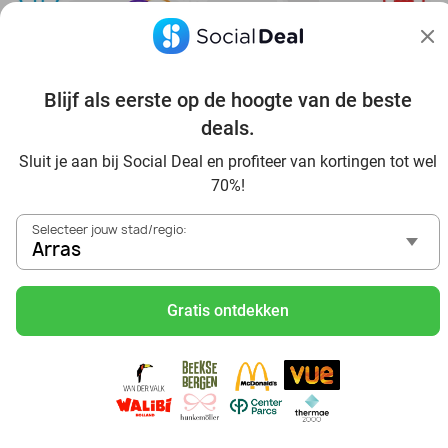
Blijf als eerste op de hoogte van de beste
Ontdek alle topdeals in jouw omgeving
deals.
Sluit je aan bij Social Deal en profiteer van kortingen tot wel
70%!
Selecteer jouw stad/regio:
Arras
Voordelig genieten in Arras: haal deal-inspiratie uit onze
blogs
Gratis ontdekken
Visitez Eauzone SPA à prix réduit à Arras
Allez au spa à Arras et ses environs
Petit-déjeuner et lunch à Arras
Mangez des sushis à Arras
Mangez à volonté à Arras