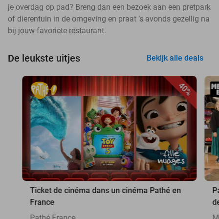
je overdag op pad? Breng dan een bezoek aan een pretpark
of dierentuin in de omgeving en praat ‘s avonds gezellig na
bij jouw favoriete restaurant.
De leukste uitjes
Bekijk alle deals
40%
Ticket de cinéma dans un cinéma Pathé en
P
France
de
Pathé France
M