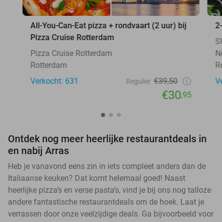
All-You-Can-Eat pizza + rondvaart (2 uur) bij
2
Pizza Cruise Rotterdam
S
Pizza Cruise Rotterdam
N
Rotterdam
R
Verkocht: 631
€39,50
V
Regulier
€30
,95
Ontdek nog meer heerlijke restaurantdeals in
en nabij Arras
Heb je vanavond eens zin in iets compleet anders dan de
Italiaanse keuken? Dat komt helemaal goed! Naast
heerlijke pizza’s en verse pasta’s, vind je bij ons nog talloze
andere fantastische restaurantdeals om de hoek. Laat je
verrassen door onze veelzijdige deals. Ga bijvoorbeeld voor