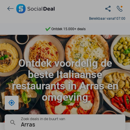
Bereikbaar vanaf 07:00
Ontdek 15.000+ deals
7 dagen per week beschikbaar
10+ miljoen leden
Ontdek voordelig de
9,4
beste Italiaanse
Ontdek 15.000+ deals
restaurants in Arras en
omgeving
Bij mij in de buurt
Zoek deals in de buurt van
Arras