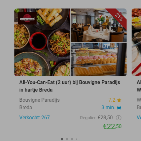
21%
All-You-Can-Eat (2 uur) bij Bouvigne Paradijs
A
in hartje Breda
W
Bouvigne Paradijs
7.2
W
Breda
3 min.
B
Verkocht: 267
€28,50
V
Regulier
€22
,50