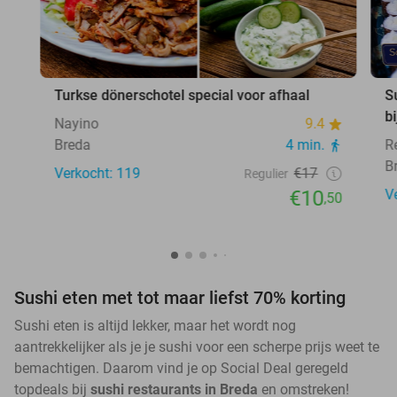
Turkse dönerschotel special voor afhaal
S
b
Nayino
9.4
Breda
4 min.
R
B
Verkocht: 119
€17
Regulier
€10
V
,50
Sushi eten met tot maar liefst 70% korting
Sushi eten is altijd lekker, maar het wordt nog
aantrekkelijker als je je sushi voor een scherpe prijs weet te
bemachtigen. Daarom vind je op Social Deal geregeld
topdeals bij
sushi restaurants in Breda
en omstreken!