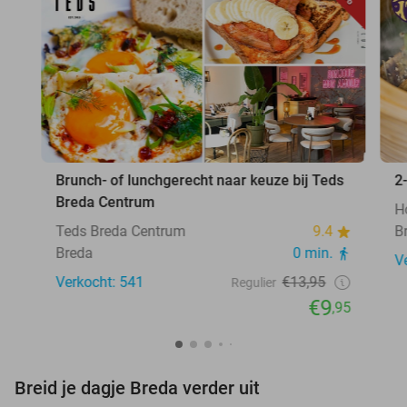
Brunch- of lunchgerecht naar keuze bij Teds
2
Breda Centrum
H
Teds Breda Centrum
9.4
B
Breda
0 min.
V
Verkocht: 541
€13,95
Regulier
€9
,95
Breid je dagje Breda verder uit