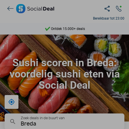
Bereikbaar tot 23:00
Ontdek 15.000+ deals
7 dagen per week beschikbaar
10+ miljoen leden
Sushi scoren in Breda:
9,4
voordelig sushi eten via
Ontdek 15.000+ deals
Social Deal
Bij mij in de buurt
Zoek deals in de buurt van
Breda