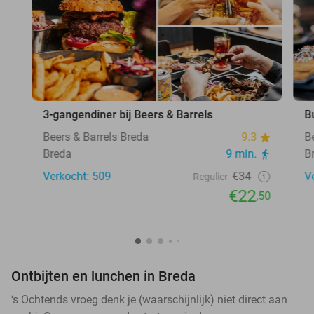
3-gangendiner bij Beers & Barrels
B
Beers & Barrels Breda
9.3
B
Breda
9 min.
B
Verkocht: 509
€34
V
Regulier
€22
,50
Ontbijten en lunchen in Breda
‘s Ochtends vroeg denk je (waarschijnlijk) niet direct aan