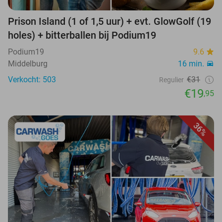
Prison Island (1 of 1,5 uur) + evt. GlowGolf (19
holes) + bitterballen bij Podium19
Podium19
9.6
Middelburg
16 min.
Verkocht: 503
€31
Regulier
€19
,95
36%