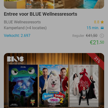
Entree voor BLUE Wellnessresorts
BLUE Wellnessresorts
8.8
Kamperland (+4 locaties)
15 min.
Verkocht: 2.697
€41,50
Regulier
€21
,50
31%