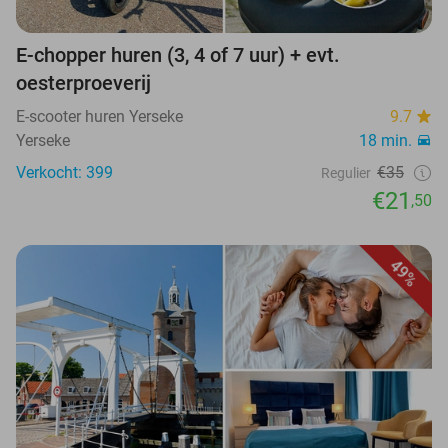
E-chopper huren (3, 4 of 7 uur) + evt.
oesterproeverij
E-scooter huren Yerseke
9.7
Yerseke
18 min.
Verkocht: 399
€35
Regulier
€21
,50
49%