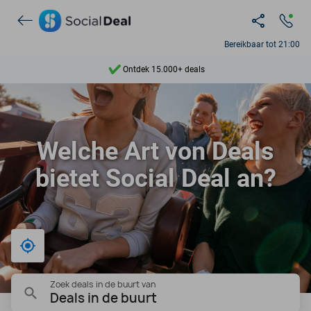
Bereikbaar tot 21:00
Ontdek 15.000+ deals
7 dagen per week beschikbaar
10+ miljoen leden
Welche Art von Deals
9,4
bietet Social Deal an?
Ontdek 15.000+ deals
Bij mij in de buurt
Zoek deals in de buurt van
Deals in de buurt