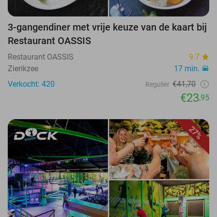
3-gangendiner met vrije keuze van de kaart bij
Restaurant OASSIS
Restaurant OASSIS
9.7
Zierikzee
17 min.
Verkocht: 420
€41,70
Regulier
€23
,95
27%