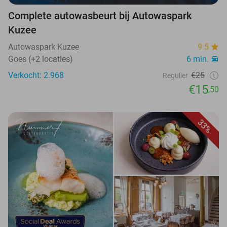
Complete autowasbeurt bij Autowaspark
Kuzee
Autowaspark Kuzee
9.5
Goes (+2 locaties)
6 min.
Verkocht: 2.968
€25
Regulier
€15
,50
33%