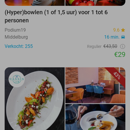
(Hyper)bowlen (1 of 1,5 uur) voor 1 tot 6
personen
Podium19
9.6
Middelburg
16 min.
Verkocht: 255
€43,50
Regulier
€29
43%