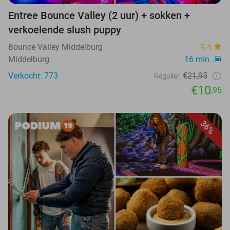
Entree Bounce Valley (2 uur) + sokken +
verkoelende slush puppy
Bounce Valley Middelburg
9.4
Middelburg
16 min.
Verkocht: 773
€21,95
Regulier
€10
,95
36%