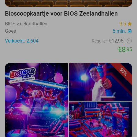
Bioscoopkaartje voor BIOS Zeelandhallen
BIOS Zeelandhallen
9.5
Goes
5 min.
Verkocht: 2.604
€12,95
Regulier
€8
,95
50%