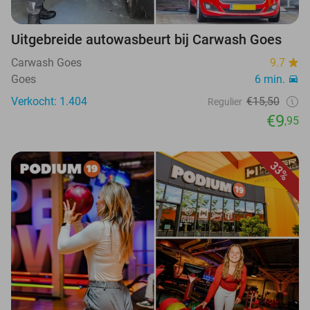
Uitgebreide autowasbeurt bij Carwash Goes
Carwash Goes
9.7
Goes
6 min.
Verkocht: 1.404
€15,50
Regulier
€9
,95
33%