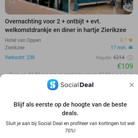
Overnachting voor 2 + ontbijt + evt.
welkomstdrankje en diner in hartje Zierikzee
Hotel van Oppen
8.7
Zierikzee
17 min.
Verkocht: 238
€214
Regulier
€109
Excl. ca. €1,83 p.p.p.n. in sept t/m apr en €2,04 p.p.p.n. in
mei t/m aug toeristenbelasting
52%
Blijf als eerste op de hoogte van de beste
deals.
Sluit je aan bij Social Deal en profiteer van kortingen tot wel
70%!