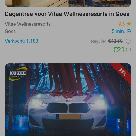
Dagentree voor Vitae Wellnessresorts in Goes
Vitae Wellnessresorts
9.6
Goes
5 min.
Verkocht: 1.183
€42,50
Regulier
€21
,50
38%