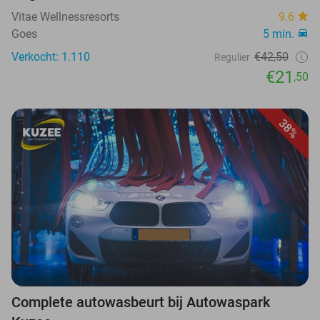
Vitae Wellnessresorts
9.6
Goes
5 min.
Verkocht: 1.110
€42,50
Regulier
€21
,50
38%
Complete autowasbeurt bij Autowaspark