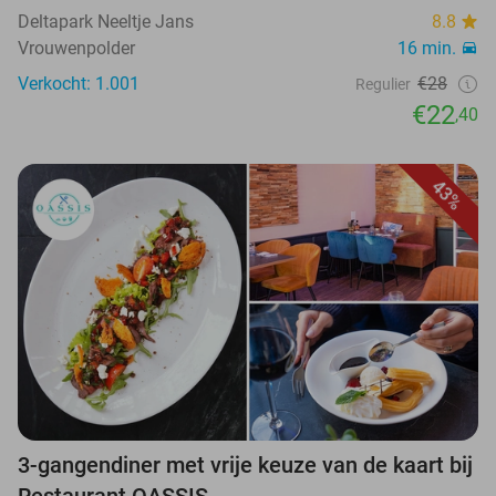
Deltapark Neeltje Jans
8.8
Vrouwenpolder
16 min.
Verkocht: 1.001
€28
Regulier
€22
,40
43%
3-gangendiner met vrije keuze van de kaart bij
Restaurant OASSIS