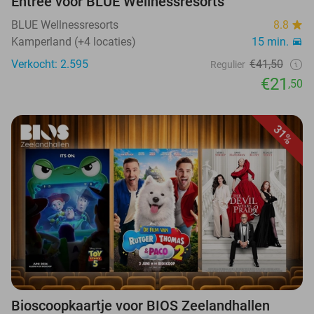
Entree voor BLUE Wellnessresorts
BLUE Wellnessresorts
8.8
Kamperland (+4 locaties)
15 min.
Verkocht: 2.595
€41,50
Regulier
€21
,50
31%
Bioscoopkaartje voor BIOS Zeelandhallen