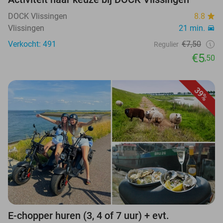
DOCK Vlissingen
8.8
Vlissingen
21 min.
Verkocht: 491
€7,50
Regulier
€5
,50
39%
E-chopper huren (3, 4 of 7 uur) + evt.