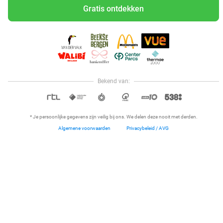
Gratis ontdekken
Middelburg
Houttuinen
9.9
Middelburg
18 min.
Verkocht: 502
€22,75
Regulier
€12
,75
Bekend van:
Hoi, onze klantenservice is open,
dus als je een vraag hebt helpen
36%
OPEN IN APP
we je graag!
* Je persoonlijke gegevens zijn veilig bij ons. We delen deze nooit met derden.
Algemene voorwaarden
Privacybeleid / AVG
Home
Dichtbij
Restaurants
Hotels
Menu