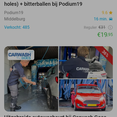
holes) + bitterballen bij Podium19
Podium19
9.6
Middelburg
16 min.
Verkocht: 485
€31
Regulier
€19
,95
36%