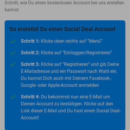
Schritt, wie Du einen kostenlosen Account bei uns erstellen
kannst.
So erstellst Du einen Social Deal Account
Schritt 1:
Klicke oben rechts auf “Menü”
Schritt 2:
Klicke auf “Einloggen/Registrieren”
Schritt 3:
Klicke auf “Registrieren” und gib Deine
E-Mailadresse und ein Passwort nach Wahl ein.
Du kannst Dich auch mit Deinem Facebook-,
Google- oder Apple-Account anmelden
Schritt 4:
Du bekommst nun eine E-Mail um
Deinen Account zu bestätigen. Klicke auf den
Link dieser E-Mail und Du hast einen Social Deal-
Account!