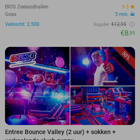
BIOS Zeelandhallen
9.5
Goes
5 min.
Verkocht: 2.500
€12,95
Regulier
€8
,95
50%
Entree Bounce Valley (2 uur) + sokken +