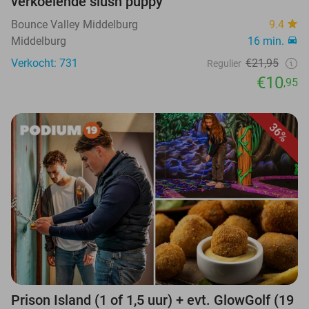
verkoelende slush puppy
Bounce Valley Middelburg
9.4
Middelburg
16 min.
Verkocht: 731
€21,95
Regulier
€10
,95
36%
Prison Island (1 of 1,5 uur) + evt. GlowGolf (19