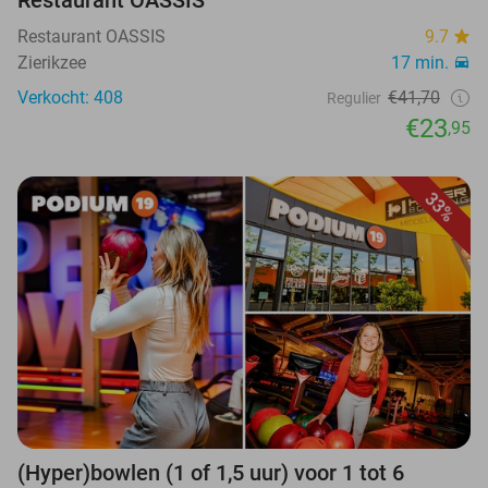
Restaurant OASSIS
9.7
Zierikzee
17 min.
Verkocht: 408
€41,70
Regulier
€23
,95
33%
(Hyper)bowlen (1 of 1,5 uur) voor 1 tot 6