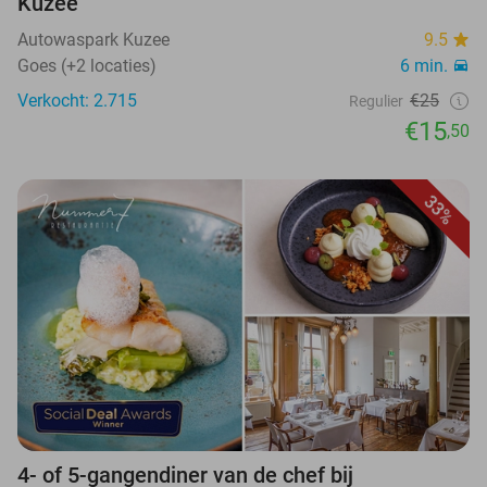
Kuzee
Autowaspark Kuzee
9.5
Goes (+2 locaties)
6 min.
Verkocht: 2.715
€25
Regulier
€15
,50
33%
4- of 5-gangendiner van de chef bij