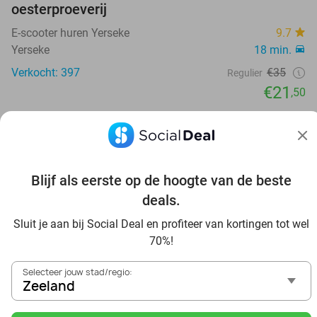
oesterproeverij
E-scooter huren Yerseke
9.7
Yerseke
18 min.
Verkocht: 397
€35
Regulier
€21
,50
44%
Blijf als eerste op de hoogte van de beste
deals.
Sluit je aan bij Social Deal en profiteer van kortingen tot wel
70%!
Selecteer jouw stad/regio:
Zeeland
2-gangen keuzelunch bij Houttuinen in