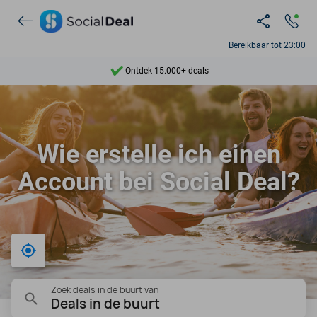
Bereikbaar tot 23:00
Ontdek 15.000+ deals
7 dagen per week beschikbaar
10+ miljoen leden
Wie erstelle ich einen
9,4
Account bei Social Deal?
Ontdek 15.000+ deals
Bij mij in de buurt
Zoek deals in de buurt van
Deals in de buurt