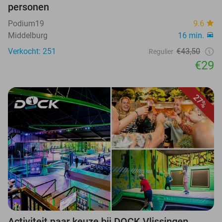
personen
Podium19
9.6
Middelburg
16 min.
Verkocht: 251
€43,50
Regulier
€29
27%
Activiteit naar keuze bij DOCK Vlissingen