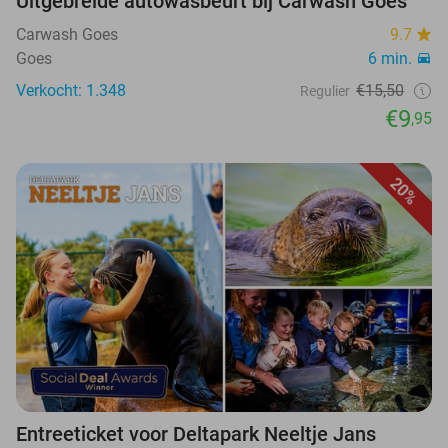
Uitgebreide autowasbeurt bij Carwash Goes
Carwash Goes
9.7
Goes
6 min.
Verkocht: 1.348
€15,50
Regulier
€9
,95
20%
Entreeticket voor Deltapark Neeltje Jans