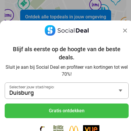
Ontdek alle topdeals in jouw omgeving
Blijf als eerste op de hoogte van de beste
deals.
Voordelig genieten in Duisburg: haal deal-inspiratie uit
Sluit je aan bij Social Deal en profiteer van kortingen tot wel
onze blogs
70%!
In die Sauna in Duisburg und Umgebung
Selecteer jouw stad/regio:
Tagesausflug zum Movie Park Germany mit Rabatt, von
Duisburg
Duisburg aus
Frühstück & Mittagessen in Duisburg
Gratis ontdekken
Reise von Duisburg aus und erlebe einen fantastischen
Tag im Freizeitpark Europa-Park
Besuche das Phantasialand von Duisburg aus und erlebe