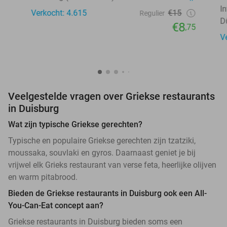
I
Verkocht: 4.615
€15
Regulier
D
€8
,75
V
Veelgestelde vragen over Griekse restaurants
in Duisburg
Wat zijn typische Griekse gerechten?
Typische en populaire Griekse gerechten zijn tzatziki,
moussaka, souvlaki en gyros. Daarnaast geniet je bij
vrijwel elk Grieks restaurant van verse feta, heerlijke olijven
en warm pitabrood.
Bieden de Griekse restaurants in Duisburg ook een All-
You-Can-Eat concept aan?
Griekse restaurants in Duisburg bieden soms een