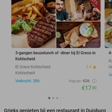
31%
3-gangen keuzelunch of -diner bij El Greco in
4
Kohlscheid
K
El Greco Kohlscheid
9.4
U
Kohlscheid
V
Verkocht: 386
€26
Regulier
€17
,90
Grieks genieten bij een restaurant in Duisburg