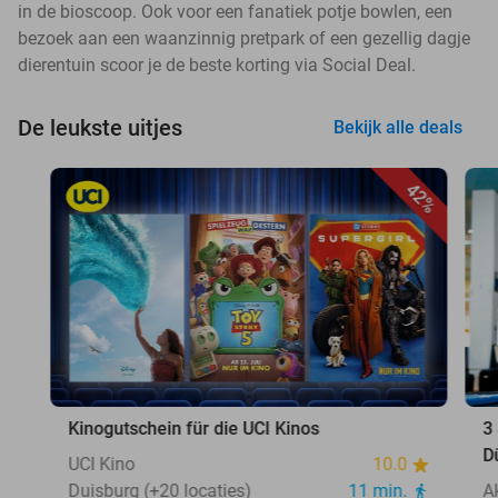
in de bioscoop. Ook voor een fanatiek potje bowlen, een
bezoek aan een waanzinnig pretpark of een gezellig dagje
dierentuin scoor je de beste korting via Social Deal.
De leukste uitjes
Bekijk alle deals
42%
Kinogutschein für die UCI Kinos
3
D
UCI Kino
10.0
Duisburg (+20 locaties)
11 min.
A