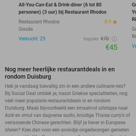
All-You-Can-Eat & Drink-diner (6 tot 80
G
personen) (3 uur) bij Restaurant Rhodos
Y
R
Restaurant Rhodos
8.9
Gouda
G
B
Verkocht: 25
€70
Regulier
€45
V
Nog meer heerlijke restaurantdeals in en
rondom Duisburg
Heb je vandaag toevallig zin in een andere culinaire reis?
Bij Social Deal ontdek je, naast Griekse specialiteiten, nog
véél meer populaire restaurantdeals in en rondom
Duisburg. Maak bijvoorbeeld een smaakvol uitstapje naar
Azië en smul van dagverse sushi, kruidige Thaise curry’s of
verrassende Chinese gerechten. Blijf je liever in Europese
sferen? Kies dan voor een avondje ongedwongen genieten