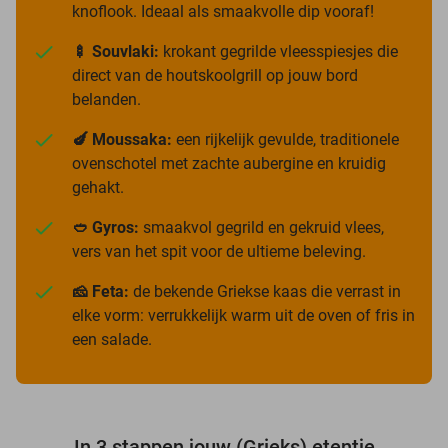
knoflook. Ideaal als smaakvolle dip vooraf!
🍢 Souvlaki:
krokant gegrilde vleesspiesjes die
direct van de houtskoolgrill op jouw bord
belanden.
🍆 Moussaka:
een rijkelijk gevulde, traditionele
ovenschotel met zachte aubergine en kruidig
gehakt.
🥙 Gyros:
smaakvol gegrild en gekruid vlees,
vers van het spit voor de ultieme beleving.
🧀 Feta:
de bekende Griekse kaas die verrast in
elke vorm: verrukkelijk warm uit de oven of fris in
een salade.
In 3 stappen jouw (Grieks) etentje