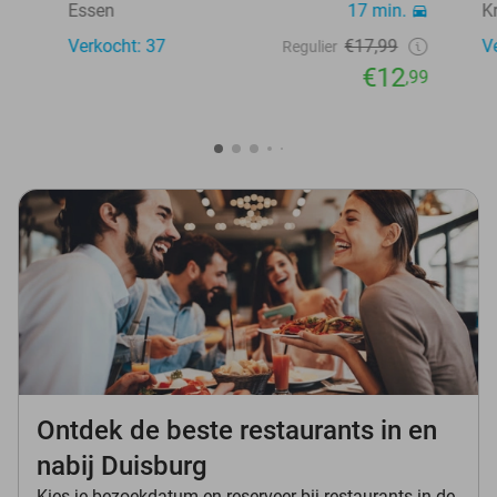
Essen
17 min.
K
Verkocht: 37
€17,99
V
Regulier
€12
,99
Ontdek de beste restaurants in en
nabij Duisburg
Kies je bezoekdatum en reserveer bij restaurants in de