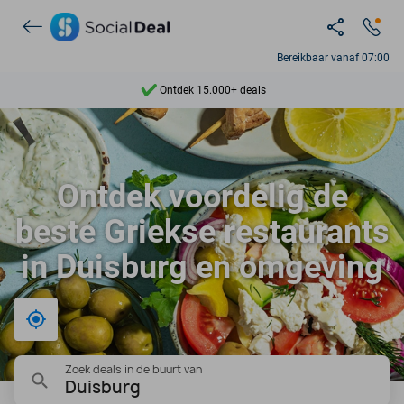
Bereikbaar vanaf 07:00
Ontdek 15.000+ deals
7 dagen per week beschikbaar
10+ miljoen leden
Ontdek voordelig de
9,4
beste Griekse restaurants
Ontdek 15.000+ deals
in Duisburg en omgeving
Bij mij in de buurt
Zoek deals in de buurt van
Duisburg