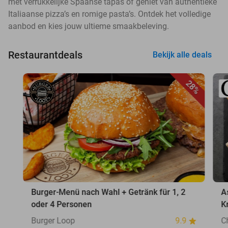
met verrukkelijke Spaanse tapas of geniet van authentieke
Italiaanse pizza’s en romige pasta’s. Ontdek het volledige
aanbod en kies jouw ultieme smaakbeleving.
Restaurantdeals
Bekijk alle deals
28%
Burger-Menü nach Wahl + Getränk für 1, 2
A
oder 4 Personen
K
Burger Loop
9.9
C