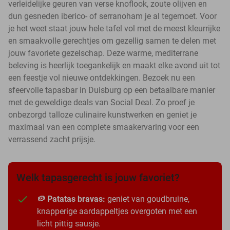
verleidelijke geuren van verse knoflook, zoute olijven en
dun gesneden iberico- of serranoham je al tegemoet. Voor
je het weet staat jouw hele tafel vol met de meest kleurrijke
en smaakvolle gerechtjes om gezellig samen te delen met
jouw favoriete gezelschap. Deze warme, mediterrane
beleving is heerlijk toegankelijk en maakt elke avond uit tot
een feestje vol nieuwe ontdekkingen. Bezoek nu een
sfeervolle tapasbar in Duisburg op een betaalbare manier
met de geweldige deals van Social Deal. Zo proef je
onbezorgd talloze culinaire kunstwerken en geniet je
maximaal van een complete smaakervaring voor een
verrassend zacht prijsje.
Welk tapasgerecht is jouw favoriet?
🥔 Patatas bravas:
geniet van goudbruine,
knapperige aardappeltjes overgoten met een
licht pittig sausje.