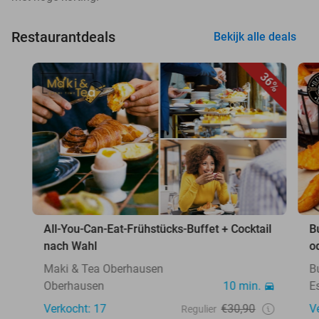
Restaurantdeals
Bekijk alle deals
36%
All-You-Can-Eat-Frühstücks-Buffet + Cocktail
B
nach Wahl
o
Maki & Tea Oberhausen
B
Oberhausen
10 min.
E
Verkocht: 17
€30,90
V
Regulier