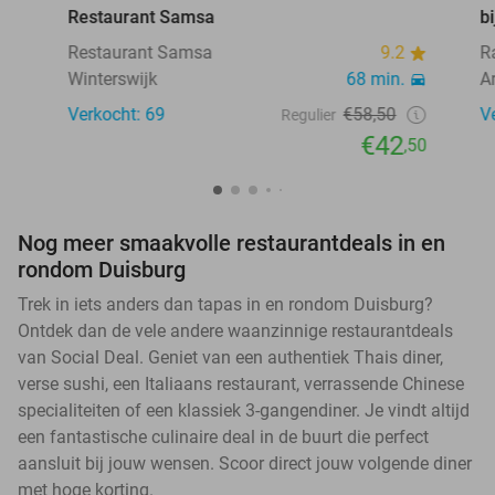
Restaurant Samsa
b
Restaurant Samsa
9.2
R
Winterswijk
68 min.
A
Verkocht: 69
€58,50
V
Regulier
€42
,50
Nog meer smaakvolle restaurantdeals in en
rondom Duisburg
Trek in iets anders dan tapas in en rondom Duisburg?
Ontdek dan de vele andere waanzinnige restaurantdeals
van Social Deal. Geniet van een authentiek Thais diner,
verse sushi, een Italiaans restaurant, verrassende Chinese
specialiteiten of een klassiek 3-gangendiner. Je vindt altijd
een fantastische culinaire deal in de buurt die perfect
aansluit bij jouw wensen. Scoor direct jouw volgende diner
met hoge korting.