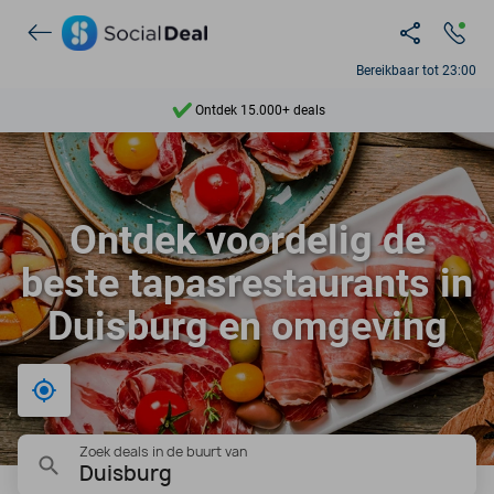
Bereikbaar tot 23:00
Ontdek 15.000+ deals
7 dagen per week beschikbaar
10+ miljoen leden
Ontdek voordelig de
9,4
beste tapasrestaurants in
Ontdek 15.000+ deals
Duisburg en omgeving
Bij mij in de buurt
Zoek deals in de buurt van
Duisburg