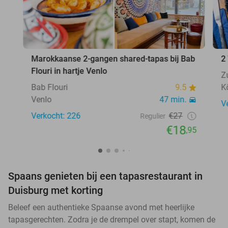
Marokkaanse 2-gangen shared-tapas bij Bab
2
Flouri in hartje Venlo
Z
Bab Flouri
9.5
K
Venlo
47 min.
V
Verkocht: 226
€27
Regulier
€18
,95
Spaans genieten bij een tapasrestaurant in
Duisburg met korting
Beleef een authentieke Spaanse avond met heerlijke
tapasgerechten. Zodra je de drempel over stapt, komen de