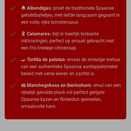
🧆 Albondigas:
proef de traditionele Spaanse
gehaktballetjes, met liefde langzaam gegaard in
een volle, rijke tomatensaus.
🦑 Calamares:
bijt in heerlijk krokante
inktvisringen, perfect op smaak gebracht met
een fris kneepje citroensap.
🍳 Tortilla de patatas:
ervaar de smeuïge textuur
van een authentieke Spaanse aardappelomelet
bereid met verse eieren en zachte ui.
🧀 Manchegokaas en ibericoham:
smul van een
rijkelijk gevulde plank vol perfect gerijpte
Spaanse kazen en flinterdun gesneden,
smaakvolle ham.