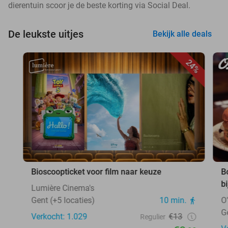
dierentuin scoor je de beste korting via Social Deal.
De leukste uitjes
Bekijk alle deals
24%
Bioscoopticket voor film naar keuze
B
b
Lumière Cinema's
Gent (+5 locaties)
10 min.
O
G
Verkocht: 1.029
€13
Regulier