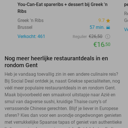
You-Can-Eat spareribs + dessert bij Greek 'n
p
Ribs
R
Greek 'n Ribs
9.7
G
Brussel
57 min.
V
Verkocht: 461
€26,50
Regulier
€16
,50
Nog meer heerlijke restaurantdeals in en
rondom Gent
Heb je vandaag toevallig zin in een andere culinaire reis?
Bij Social Deal ontdek je, naast Griekse specialiteiten, nog
véél meer populaire restaurantdeals in en rondom Gent.
Maak bijvoorbeeld een smaakvol uitstapje naar Azië en
smul van dagverse sushi, kruidige Thaise curry’s of
verrassende Chinese gerechten. Blijf je liever in Europese
sferen? Kies dan voor een avondje ongedwongen genieten
met verrukkelijke Spaanse tapas of geniet van authentieke