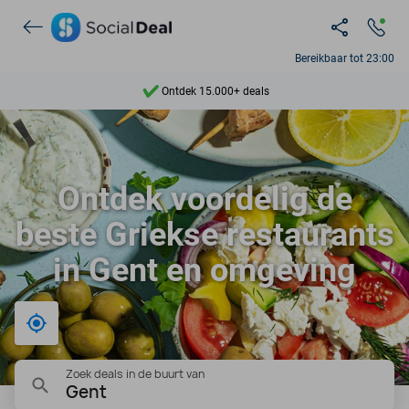
Bereikbaar tot 23:00
Ontdek 15.000+ deals
7 dagen per week beschikbaar
10+ miljoen leden
Ontdek voordelig de
9,4
beste Griekse restaurants
Ontdek 15.000+ deals
in Gent en omgeving
Bij mij in de buurt
Zoek deals in de buurt van
Gent