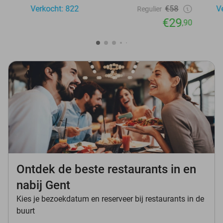
Verkocht: 822
€58
V
Regulier
€29
,90
Ontdek de beste restaurants in en
nabij Gent
Kies je bezoekdatum en reserveer bij restaurants in de
buurt