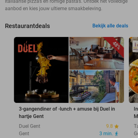
Italiaanse pizza’s en romige pasta’s. Ontdek het volledige
aanbod en kies jouw ultieme smaakbeleving.
Restaurantdeals
Bekijk alle deals
48%
3-gangendiner of -lunch + amuse bij Duel in
I
hartje Gent
M
Duel Gent
9.8
T
Gent
3 min.
G