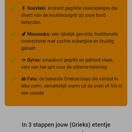
🍢 Souvlaki:
krokant gegrilde vleesspiesjes die
direct van de houtskoolgrill op jouw bord
belanden.
🍆 Moussaka:
een rijkelijk gevulde, traditionele
ovenschotel met zachte aubergine en kruidig
gehakt.
🥙 Gyros:
smaakvol gegrild en gekruid vlees,
vers van het spit voor de ultieme beleving.
🧀 Feta:
de bekende Griekse kaas die verrast in
elke vorm: verrukkelijk warm uit de oven of fris in
een salade.
In 3 stappen jouw (Grieks) etentje