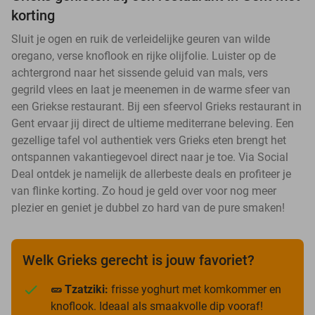
korting
Sluit je ogen en ruik de verleidelijke geuren van wilde
oregano, verse knoflook en rijke olijfolie. Luister op de
achtergrond naar het sissende geluid van mals, vers
gegrild vlees en laat je meenemen in de warme sfeer van
een Griekse restaurant. Bij een sfeervol Grieks restaurant in
Gent ervaar jij direct de ultieme mediterrane beleving. Een
gezellige tafel vol authentiek vers Grieks eten brengt het
ontspannen vakantiegevoel direct naar je toe. Via Social
Deal ontdek je namelijk de allerbeste deals en profiteer je
van flinke korting. Zo houd je geld over voor nog meer
plezier en geniet je dubbel zo hard van de pure smaken!
Welk Grieks gerecht is jouw favoriet?
🥒 Tzatziki:
frisse yoghurt met komkommer en
knoflook. Ideaal als smaakvolle dip vooraf!