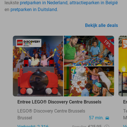
leukste
pretparken in Nederland
,
attractieparken in België
en
pretparken in Duitsland
.
Bekijk alle deals
19%
Entree LEGO® Discovery Centre Brussels
E
LEGO® Discovery Centre Brussels
T
Brussel
57 min.
M
Verkocht: 2.316
€25,95
V