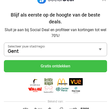
Avondje uit in regio Gent? Ontdek 6x inspiratie voor een
onvergetelijke avond
Blijf als eerste op de hoogte van de beste
Date ideeën voor Gent en omgeving: ontdek 16 tips voor de
ideale dates
deals.
Dagje uit naar Pairi Daiza vanaf Gent: verwonder je in de
Sluit je aan bij Social Deal en profiteer van kortingen tot wel
beste dierentuin van Europa
70%!
Ontdek de beste restaurants in Gent via Social Deal
Voordelig sushi scoren? Ontdek de beste sushi restaurants
Selecteer jouw stad/regio:
in Gent en omgeving
Gent
Schoonheidsspecialisten in Gent: voordelige beautydeals
Schoonheidssalons in Gent: voordelige beauty-
Gratis ontdekken
arrangementen
Met korting zwemmen bij zwembaden in regio Gent
Ontdek voordelige escaperooms in Gent
Met korting karten in regio Gent
Bioscoop in Gent: met korting naar de film
Geniet van wellness in Gent
Bekend van:
Hoi, onze klantenservice is open,