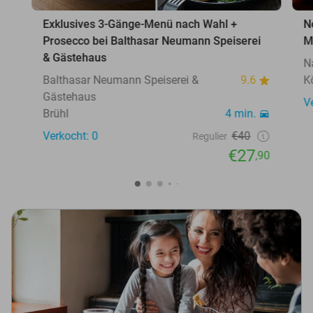
Exklusives 3-Gänge-Menü nach Wahl +
N
Prosecco bei Balthasar Neumann Speiserei
M
& Gästehaus
N
Balthasar Neumann Speiserei &
9.6
K
Gästehaus
V
Brühl
4 min.
Verkocht: 0
€40
Regulier
€27
,90