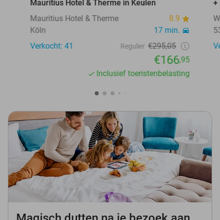
Mauritius Hotel & Therme in Keulen
+
Mauritius Hotel & Therme
8.9
W
Köln
17 min.
5
Verkocht: 41
€295,05
V
Regulier
€166
,95
Inclusief toeristenbelasting
Magisch dutten na je bezoek aan