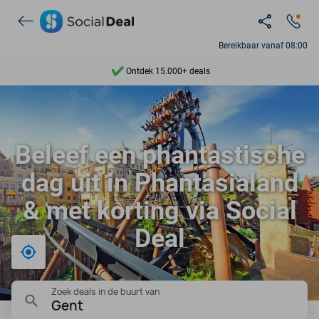
Bereikbaar vanaf 08:00
Ontdek 15.000+ deals
7 dagen per week beschikbaar
10+ miljoen leden
Beleef een phantastische
9,4
dag uit in Phantasialand
Ontdek 15.000+ deals
& met korting via Social
Deal
Bij mij in de buurt
Zoek deals in de buurt van
Gent