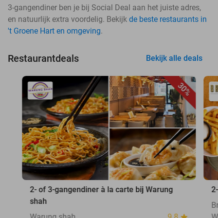
3-gangendiner ben je bij Social Deal aan het juiste adres,
en natuurlijk extra voordelig. Bekijk
de beste restaurants in
't Groene Hart en omgeving
.
Restaurantdeals
Bekijk alle deals
30%
2- of 3-gangendiner à la carte bij Warung
2
shah
B
Warung shah
9.8
W