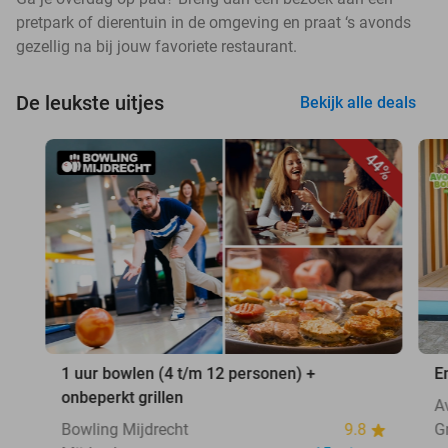
pretpark of dierentuin in de omgeving en praat ‘s avonds
gezellig na bij jouw favoriete restaurant.
De leukste uitjes
Bekijk alle deals
44%
1 uur bowlen (4 t/m 12 personen) +
E
onbeperkt grillen
A
Bowling Mijdrecht
9.8
G