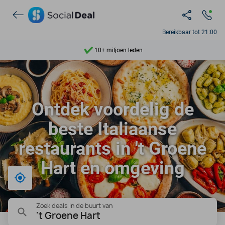
Ontdek 15.000+ deals
7 dagen per week beschikbaar
Bereikbaar tot 21:00
10+ miljoen leden
9,4
Ontdek 15.000+ deals
Ontdek voordelig de
beste Italiaanse
restaurants in 't Groene
Hart en omgeving
Bij mij in de buurt
Zoek deals in de buurt van
't Groene Hart