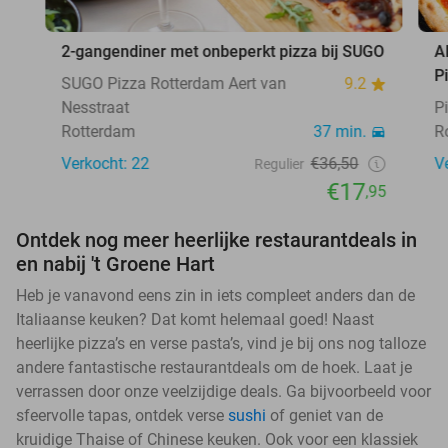
2-gangendiner met onbeperkt pizza bij SUGO
A
P
SUGO Pizza Rotterdam Aert van
9.2
Nesstraat
P
Rotterdam
37 min.
R
Verkocht: 22
€36,50
V
Regulier
€17
,95
Ontdek nog meer heerlijke restaurantdeals in
en nabij 't Groene Hart
Heb je vanavond eens zin in iets compleet anders dan de
Italiaanse keuken? Dat komt helemaal goed! Naast
heerlijke pizza’s en verse pasta’s, vind je bij ons nog talloze
andere fantastische restaurantdeals om de hoek. Laat je
verrassen door onze veelzijdige deals. Ga bijvoorbeeld voor
sfeervolle tapas, ontdek verse
sushi
of geniet van de
kruidige Thaise of Chinese keuken. Ook voor een klassiek