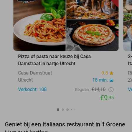
Pizza of pasta naar keuze bij Casa
2
Damstraat in hartje Utrecht
I
Casa Damstraat
9.8
R
Utrecht
18 min.
Z
Verkocht: 108
€14,10
V
Regulier
€9
,95
Geniet bij een Italiaans restaurant in 't Groene