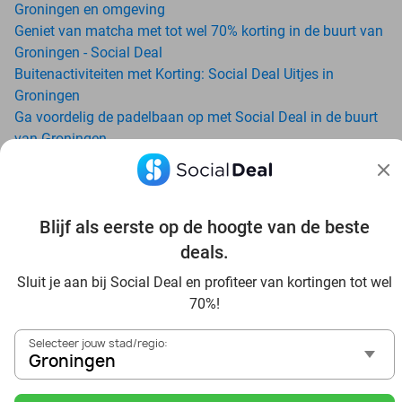
Groningen en omgeving
Geniet van matcha met tot wel 70% korting in de buurt van
Groningen - Social Deal
Buitenactiviteiten met Korting: Social Deal Uitjes in
Groningen
Ga voordelig de padelbaan op met Social Deal in de buurt
van Groningen
Geniet van je vakantie in Groningen in Nederland met
Social Deal
Ontdek voordelig Pilates in Groningen - Social Deal
Blijf als eerste op de hoogte van de beste
Ervaar de kwaliteit van het Van der Valk hotel in Groningen
en omgeving
deals.
Voordelig genieten bij Sunparks met korting vanuit
Sluit je aan bij Social Deal en profiteer van kortingen tot wel
Groningen
70%!
Ervaar de warme sfeer van het Douwe Egberts Café
Met hoge korting naar de zonnebank in Groningen
Selecteer jouw stad/regio:
Skiën met korting in Groningen? Ontdek de leukste
Groningen
skihallen en indoor skibanen
Schaatsen in Groningen en omgeving