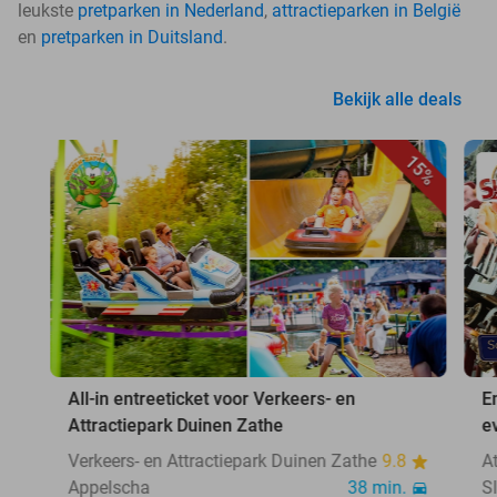
leukste
pretparken in Nederland
,
attractieparken in België
en
pretparken in Duitsland
.
Bekijk alle deals
15%
All-in entreeticket voor Verkeers- en
E
Attractiepark Duinen Zathe
e
Verkeers- en Attractiepark Duinen Zathe
9.8
A
Appelscha
38 min.
S