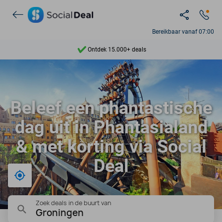
Bereikbaar vanaf 07:00
Ontdek 15.000+ deals
7 dagen per week beschikbaar
10+ miljoen leden
Beleef een phantastische
9,4
dag uit in Phantasialand
Ontdek 15.000+ deals
& met korting via Social
Deal
Bij mij in de buurt
Zoek deals in de buurt van
Groningen