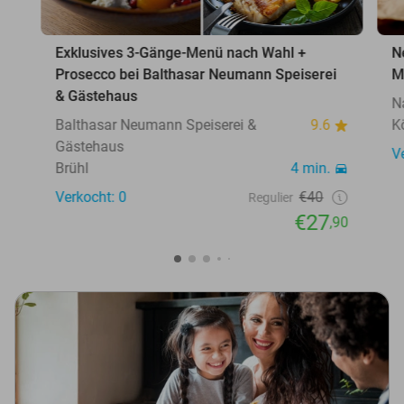
Exklusives 3-Gänge-Menü nach Wahl +
N
Prosecco bei Balthasar Neumann Speiserei
M
& Gästehaus
N
Balthasar Neumann Speiserei &
9.6
K
Gästehaus
V
Brühl
4 min.
Verkocht: 0
€40
Regulier
€27
,90