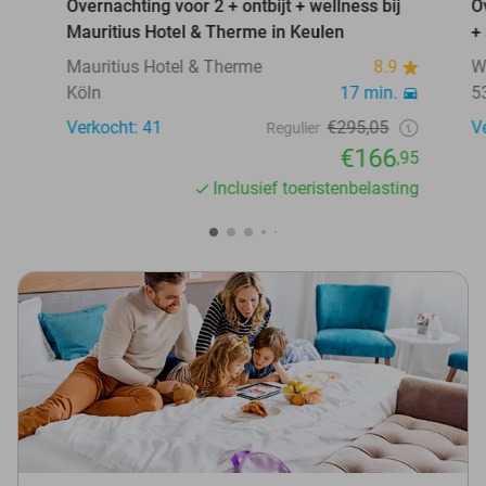
Overnachting voor 2 + ontbijt + wellness bij
O
Mauritius Hotel & Therme in Keulen
+
Mauritius Hotel & Therme
8.9
W
Köln
17 min.
5
Verkocht: 41
€295,05
V
Regulier
€166
,95
Inclusief toeristenbelasting