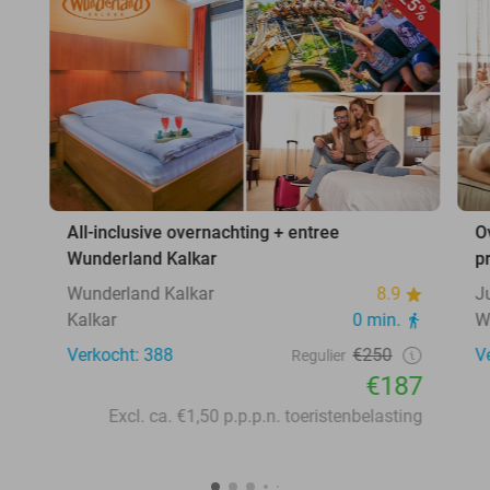
25%
All-inclusive overnachting + entree
O
Wunderland Kalkar
p
Wunderland Kalkar
8.9
J
Kalkar
0 min.
W
Verkocht: 388
€250
V
Regulier
€187
Excl. ca. €1,50 p.p.p.n. toeristenbelasting