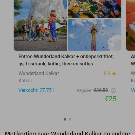
Entree Wunderland Kalkar + onbeperkt friet,
A
ijs, frisdrank, koffie, thee en softijs
W
Wunderland Kalkar
8.9
W
Kalkar
K
Verkocht: 27.751
€36,50
V
Regulier
€25
Met korting naar Wunderland Kalkar en andere