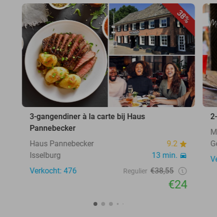
38%
3-gangendiner à la carte bij Haus
2
Pannebecker
M
Haus Pannebecker
9.2
G
Isselburg
13 min.
V
Verkocht: 476
€38,55
Regulier
€24