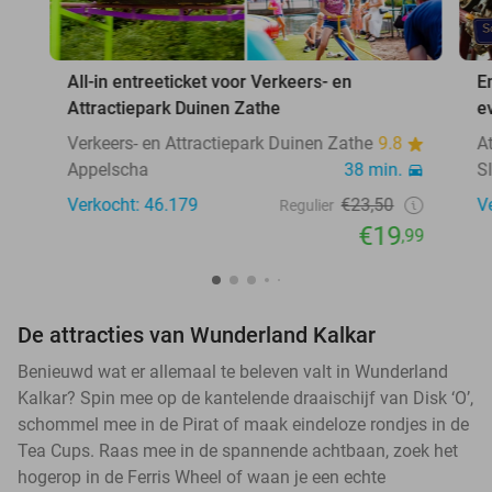
All-in entreeticket voor Verkeers- en
E
Attractiepark Duinen Zathe
e
Verkeers- en Attractiepark Duinen Zathe
9.8
A
Appelscha
38 min.
S
Verkocht: 46.179
€23,50
V
Regulier
€19
,99
De attracties van Wunderland Kalkar
Benieuwd wat er allemaal te beleven valt in Wunderland
Kalkar? Spin mee op de kantelende draaischijf van Disk ‘O’,
schommel mee in de Pirat of maak eindeloze rondjes in de
Tea Cups. Raas mee in de spannende achtbaan, zoek het
hogerop in de Ferris Wheel of waan je een echte