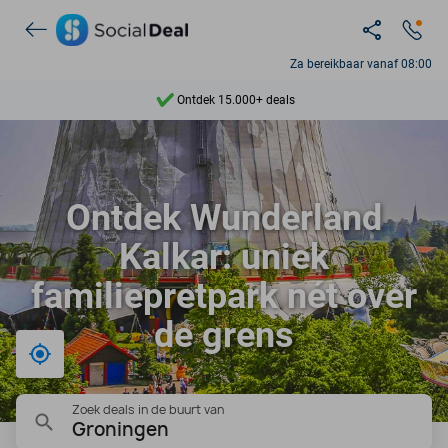
Za bereikbaar vanaf 08:00
Ontdek 15.000+ deals
7 dagen per week beschikbaar
10+ miljoen leden
Ontdek Wunderland
9,4
Kalkar: uniek
Ontdek 15.000+ deals
familiepretpark nét over
de grens
Bij mij in de buurt
Zoek deals in de buurt van
Groningen