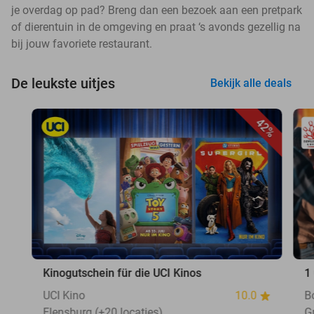
je overdag op pad? Breng dan een bezoek aan een pretpark
of dierentuin in de omgeving en praat ‘s avonds gezellig na
bij jouw favoriete restaurant.
De leukste uitjes
Bekijk alle deals
42%
Kinogutschein für die UCI Kinos
1
UCI Kino
10.0
B
Flensburg (+20 locaties)
G