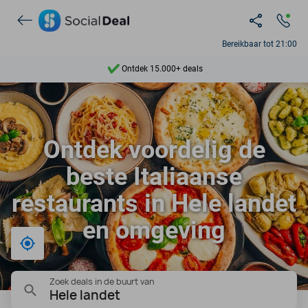
Bereikbaar tot 21:00
Ontdek 15.000+ deals
7 dagen per week beschikbaar
10+ miljoen leden
Ontdek voordelig de
9,4
beste Italiaanse
Ontdek 15.000+ deals
restaurants in Hele landet
en omgeving
Bij mij in de buurt
Zoek deals in de buurt van
Hele landet