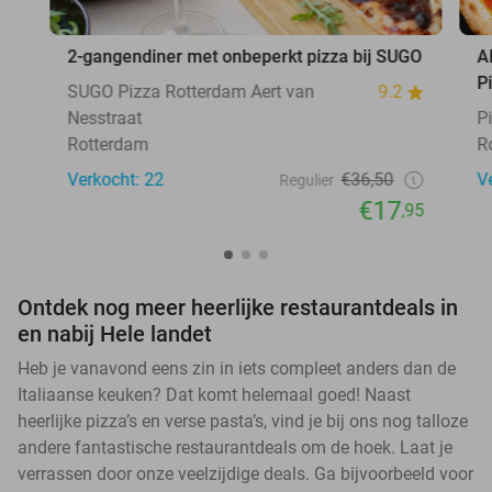
2-gangendiner met onbeperkt pizza bij SUGO
A
P
SUGO Pizza Rotterdam Aert van
9.2
Nesstraat
P
Rotterdam
R
Verkocht: 22
€36,50
V
Regulier
€17
,95
Ontdek nog meer heerlijke restaurantdeals in
en nabij Hele landet
Heb je vanavond eens zin in iets compleet anders dan de
Italiaanse keuken? Dat komt helemaal goed! Naast
heerlijke pizza’s en verse pasta’s, vind je bij ons nog talloze
andere fantastische restaurantdeals om de hoek. Laat je
verrassen door onze veelzijdige deals. Ga bijvoorbeeld voor