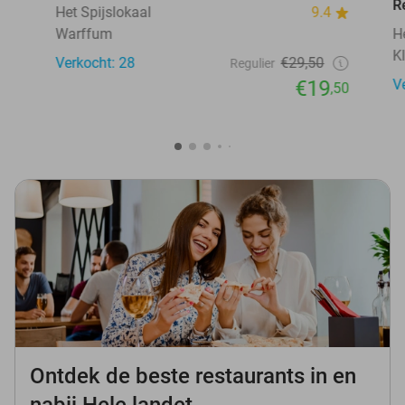
R
Het Spijslokaal
9.4
Warffum
H
K
Verkocht: 28
€29,50
Regulier
€19
V
,50
Ontdek de beste restaurants in en