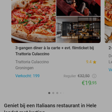
3-gangen diner à la carte + evt. filmticket bij
2
Trattoria Culaccino
D
Trattoria Culaccino
9.4
L
Groningen
V
Verkocht: 199
€32,50
Regulier
€19
,95
Geniet bij een Italiaans restaurant in Hele