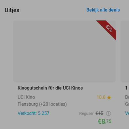
Uitjes
Bekijk alle deals
42%
Kinogutschein für die UCI Kinos
1
UCI Kino
10.0
B
Flensburg (+20 locaties)
G
Verkocht: 5.257
€15
V
Regulier
€8
,75