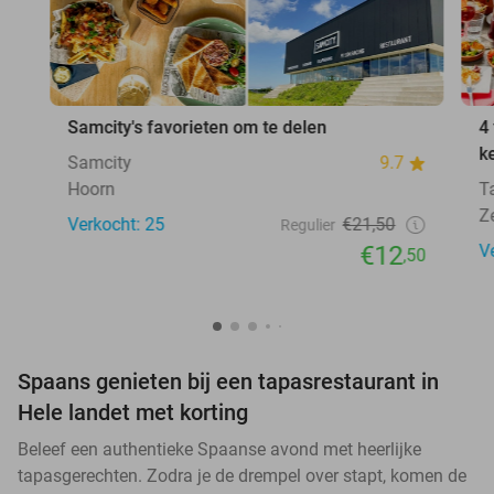
Samcity's favorieten om te delen
4
k
Samcity
9.7
Hoorn
T
Z
Verkocht: 25
€21,50
Regulier
€12
V
,50
Spaans genieten bij een tapasrestaurant in
Hele landet met korting
Beleef een authentieke Spaanse avond met heerlijke
tapasgerechten. Zodra je de drempel over stapt, komen de