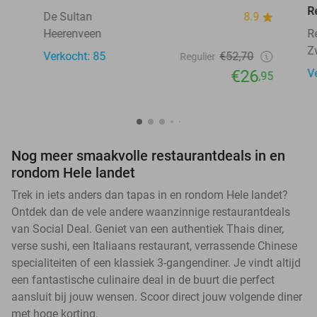
R
De Sultan
8.9
Heerenveen
R
Z
Verkocht: 85
€52,70
Regulier
€26
V
,95
Nog meer smaakvolle restaurantdeals in en
rondom Hele landet
Trek in iets anders dan tapas in en rondom Hele landet?
Ontdek dan de vele andere waanzinnige restaurantdeals
van Social Deal. Geniet van een authentiek Thais diner,
verse sushi, een Italiaans restaurant, verrassende Chinese
specialiteiten of een klassiek 3-gangendiner. Je vindt altijd
een fantastische culinaire deal in de buurt die perfect
aansluit bij jouw wensen. Scoor direct jouw volgende diner
met hoge korting.