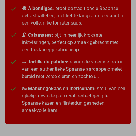
🧆 Albondigas:
proef de traditionele Spaanse
gehaktballetjes, met liefde langzaam gegaard in
een volle, rijke tomatensaus.
🦑 Calamares:
bijt in heerlijk krokante
inktvisringen, perfect op smaak gebracht met
een fris kneepje citroensap.
🍳 Tortilla de patatas:
ervaar de smeuïge textuur
van een authentieke Spaanse aardappelomelet
bereid met verse eieren en zachte ui.
🧀 Manchegokaas en ibericoham:
smul van een
rijkelijk gevulde plank vol perfect gerijpte
Spaanse kazen en flinterdun gesneden,
smaakvolle ham.