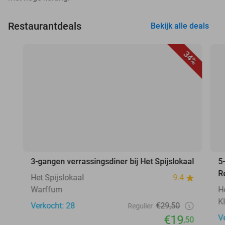
Restaurantdeals
Bekijk alle deals
34%
3-gangen verrassingsdiner bij Het Spijslokaal
5
R
Het Spijslokaal
9.4
Warffum
H
K
Verkocht: 28
€29,50
Regulier
€19
V
,50