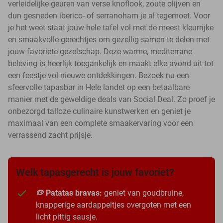
verleidelijke geuren van verse knoflook, zoute olijven en
dun gesneden iberico- of serranoham je al tegemoet. Voor
je het weet staat jouw hele tafel vol met de meest kleurrijke
en smaakvolle gerechtjes om gezellig samen te delen met
jouw favoriete gezelschap. Deze warme, mediterrane
beleving is heerlijk toegankelijk en maakt elke avond uit tot
een feestje vol nieuwe ontdekkingen. Bezoek nu een
sfeervolle tapasbar in Hele landet op een betaalbare
manier met de geweldige deals van Social Deal. Zo proef je
onbezorgd talloze culinaire kunstwerken en geniet je
maximaal van een complete smaakervaring voor een
verrassend zacht prijsje.
Welk tapasgerecht is jouw favoriet?
🥔 Patatas bravas:
geniet van goudbruine,
knapperige aardappeltjes overgoten met een
licht pittig sausje.