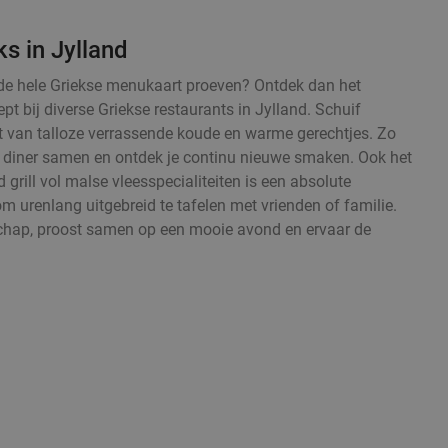
s in Jylland
fst de hele Griekse menukaart proeven? Ontdek dan het
t bij diverse Griekse restaurants in Jylland. Schuif
t van talloze verrassende koude en warme gerechtjes. Zo
nd diner samen en ontdek je continu nieuwe smaken. Ook het
grill vol malse vleesspecialiteiten is een absolute
om urenlang uitgebreid te tafelen met vrienden of familie.
chap, proost samen op een mooie avond en ervaar de