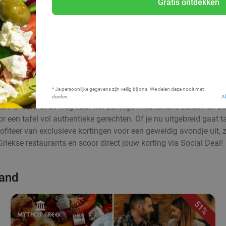
Gratis ontdekken
Bij mij in de buurt
* Je persoonlijke gegevens zijn veilig bij ons. We delen deze nooit met
derden.
A
n! Droom even weg naar het zonnige mediterrane zuiden en berei
or een tafel vol authentieke gerechten. Of je nu uitgebreid gaat t
Profiteer van exclusieve kortingen voor een geweldig avondje uit
Griekse restaurants en scoor direct jouw korting via Social Deal!
land
51%