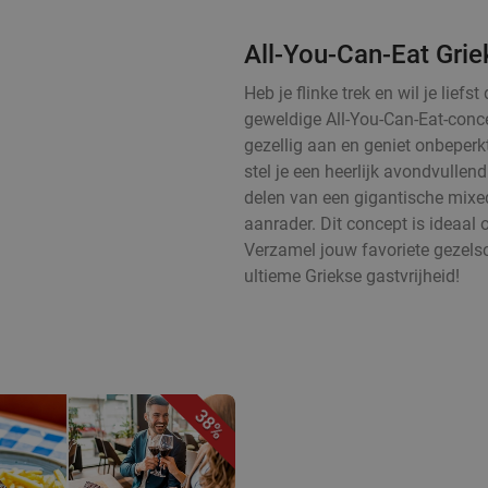
All-You-Can-Eat Griek
Heb je flinke trek en wil je lie
geweldige All-You-Can-Eat-concep
gezellig aan en geniet onbeperk
stel je een heerlijk avondvulle
delen van een gigantische mixed 
aanrader. Dit concept is ideaal 
Verzamel jouw favoriete gezels
ultieme Griekse gastvrijheid!
38%