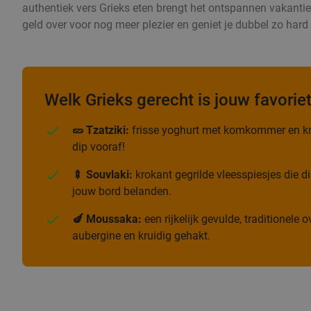
authentiek vers Grieks eten brengt het ontspannen vakantiege
geld over voor nog meer plezier en geniet je dubbel zo har
Welk Grieks gerecht is jouw favorie
🥒 Tzatziki:
frisse yoghurt met komkommer en kn
dip vooraf!
🍢 Souvlaki:
krokant gegrilde vleesspiesjes die di
jouw bord belanden.
🍆 Moussaka:
een rijkelijk gevulde, traditionele
aubergine en kruidig gehakt.