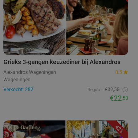
Grieks 3-gangen keuzediner bij Alexandros
Alexandros Wageningen
8.5
Wageningen
Verkocht: 282
€32,50
Regulier
€22
,50
42%