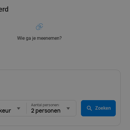
erd
Wie ga je meenemen?
Aantal personen:
Zoeken
keur
2 personen