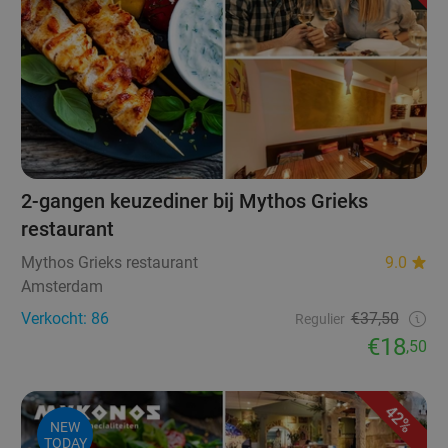
2-gangen keuzediner bij Mythos Grieks
restaurant
Mythos Grieks restaurant
9.0
Amsterdam
Verkocht: 86
€37,50
Regulier
€18
,50
42%
NEW
TODAY