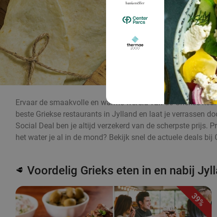
Ervaar de smaakvolle en warme wereld van de Griekse keuke
beste Griekse restaurants in Jylland en laat je verrassen do
Social Deal ben je altijd verzekerd van de scherpste prijs. 
het water je al in de mond? Bekijk snel de actuele deals bij 
Voordelig Grieks eten in en nabij Jyl
🥩
39%