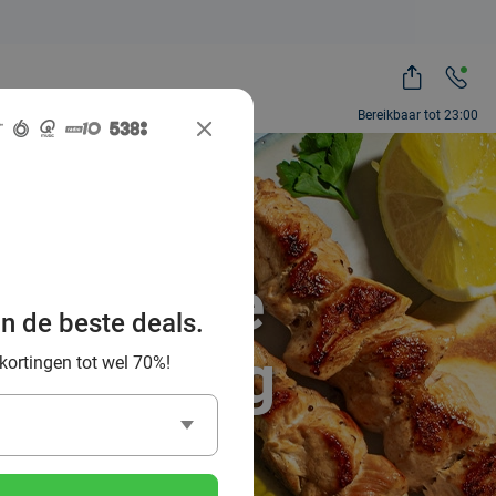
Bereikbaar tot 23:00
e Griekse
an de beste deals.
 omgeving
 kortingen tot wel 70%!