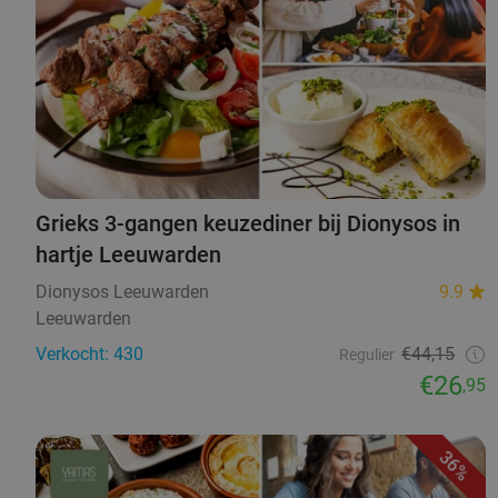
Grieks 3-gangen keuzediner bij Dionysos in
hartje Leeuwarden
Dionysos Leeuwarden
9.9
Leeuwarden
Verkocht: 430
€44,15
Regulier
€26
,95
36%