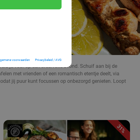
lgemene voorwaarden
Privacybeleid / AVG
d je voor op een sfeervolle avond. Schuif aan bij de
afelen met vrienden of een romantisch etentje deelt, via
, zodat jij puur kunt focussen op onbezorgd genieten. Loopt
31%