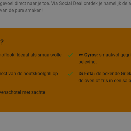
voel direct naar je toe. Via Social Deal ontdek je namelijk de all
d van de pure smaken!
t?
oflook. Ideaal als smaakvolle
🥙 Gyros:
smaakvol gegrild
beleving.
rect van de houtskoolgrill op
🧀 Feta:
de bekende Grieks
de oven of fris in een sal
 ovenschotel met zachte