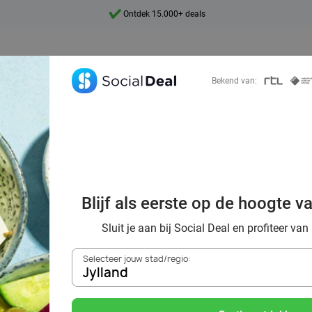
7 dagen per week beschikbaar
10+ miljoen leden
9,4
Bekend van:
Ontdek 15.000+ deals
oordelig de best
Blijf als eerste op de hoogte v
nts in Jylland en
Sluit je aan bij Social Deal en profiteer van
Selecteer jouw stad/regio:
Jylland
Zoek deals in de buurt van
Jylland