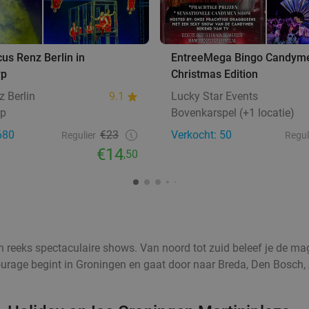
cus Renz Berlin in
EntreeMega Bingo Candym
rp
Christmas Edition
z Berlin
9.1
Lucky Star Events
rp
Bovenkarspel (+1 locatie)
680
€23
Verkocht: 50
Regulier
Regul
€14
,50
eks spectaculaire shows. Van noord tot zuid beleef je de magie v
ntourage begint in Groningen en gaat door naar Breda, Den Bosch