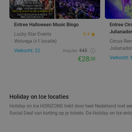
Entree Halloween Music Bingo
Entree Cir
Julianado
Lucky Star Events
8.4
Wolvega (+1 locatie)
Circus Ren
Julianado
Verkocht: 22
€45
Regulier
€28
Verkocht: 
,50
Holiday on Ice locaties
Holiday on Ice HORIZONS trekt door heel Nederland met een re
Social Deal van korting op je tickets. De Holiday on Ice e