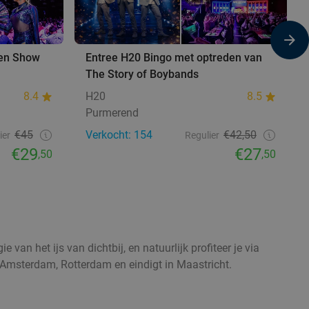
en Show
Entree H20 Bingo met optreden van
The Story of Boybands
8.4
H20
8.5
Purmerend
€45
Verkocht: 154
€42,50
ier
Regulier
€29
€27
,50
,50
an het ijs van dichtbij, en natuurlijk profiteer je via
, Amsterdam, Rotterdam en eindigt in Maastricht.