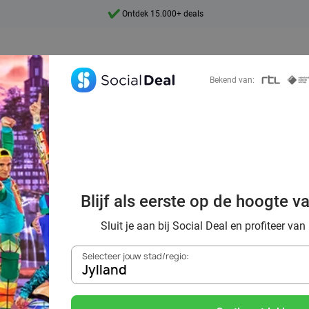
Ontdek 15.000+ deals
7 dagen per week beschikbaar
10+ miljoen leden
Bekend van:
9,4
Ontdek 15.000+ deals
Blijf als eerste op de hoogte v
on Ice tickets me
Sluit je aan bij Social Deal en profiteer van
Selecteer jouw stad/regio:
Jylland
Zoek deals in de buurt van
Jylland