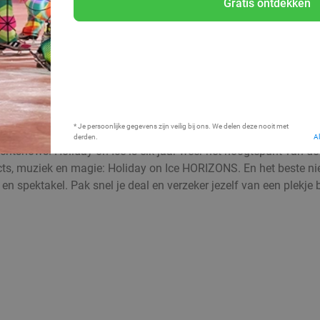
Gratis ontdekken
Bij mij in de buurt
* Je persoonlijke gegevens zijn veilig bij ons. We delen deze nooit met
derden.
A
htshows: Holiday on Ice is elk jaar weer het hoogtepunt van de
ts, muziek en magie: Holiday on Ice HORIZONS. En het beste nieu
en spektakel. Pak snel je deal en verzeker jezelf van een plekje b