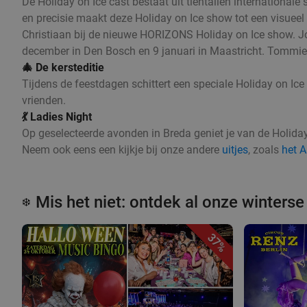
De Holiday on Ice cast bestaat uit tientallen internationa
en precisie maakt deze Holiday on Ice show tot een visueel 
Christiaan bij de nieuwe HORIZONS Holiday on Ice show. Jo
december in Den Bosch en 9 januari in Maastricht. Tommie
🎄 De kersteditie
Tijdens de feestdagen schittert een speciale Holiday on Ice
vrienden.
💃 Ladies Night
Op geselecteerde avonden in Breda geniet je van de Holiday 
Neem ook eens een kijkje bij onze andere
uitjes
, zoals
het 
Mis het niet: ontdek al onze winterse 
❄️
37%