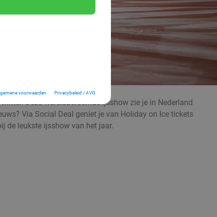
lgemene voorwaarden
Privacybeleid / AVG
 winter. Deze wereldberoemde ijsshow zie je in Nederland
ws? Via Social Deal geniet je van Holiday on Ice tickets
ij de leukste ijsshow van het jaar.