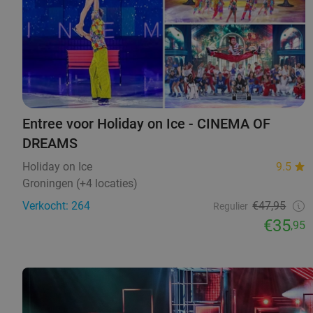
Entree voor Holiday on Ice - CINEMA OF
DREAMS
Holiday on Ice
9.5
Groningen (+4 locaties)
Verkocht: 264
€47,95
Regulier
€35
,95