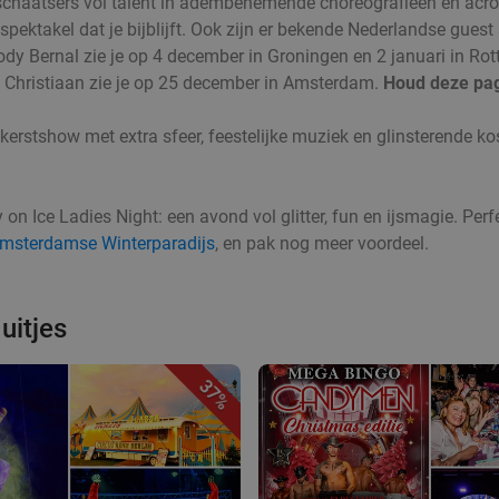
le schaatsers vol talent in adembenemende choreografieën en ac
spektakel dat je bijblijft. Ook zijn er bekende Nederlandse gues
dy Bernal zie je op 4 december in Groningen en 2 januari in Rot
 Christiaan zie je op 25 december in Amsterdam.
Houd deze pagi
 kerstshow met extra sfeer, feestelijke muziek en glinsterende k
on Ice Ladies Night: een avond vol glitter, fun en ijsmagie. Perf
Amsterdamse Winterparadijs
, en pak nog meer voordeel.
uitjes
37%