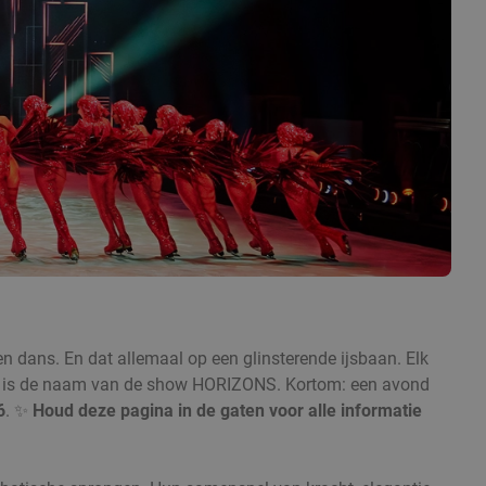
en dans. En dat allemaal op een glinsterende ijsbaan. Elk
al is de naam van de show HORIZONS. Kortom: een avond
6
. ✨
Houd deze pagina in de gaten voor alle informatie