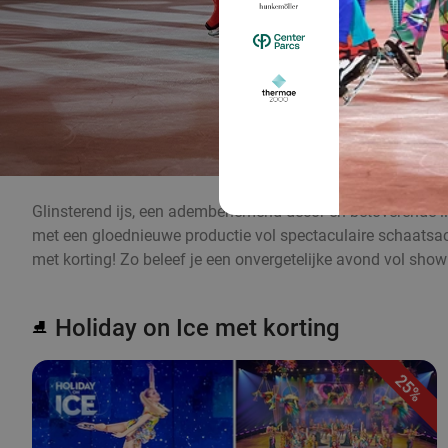
Glinsterend ijs, een adembenemend decor en betoverende lic
met een gloednieuwe productie vol spectaculaire schaatsac
met korting! Zo beleef je een onvergetelijke avond vol show 
Holiday on Ice met korting
⛸️
25%