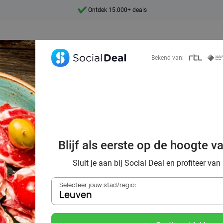
7 dagen per week beschikbaar
10+ miljoen leden
9,4
Bekend van:
Ontdek 15.000+ deals
ek voordelig de 
estaurants in Le
Blijf als eerste op de hoogte v
omgeving
Sluit je aan bij Social Deal en profiteer van
Selecteer jouw stad/regio:
Leuven
Zoek deals in de buurt van
Leuven