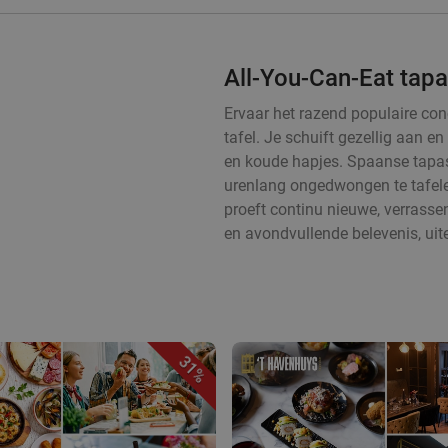
All-You-Can-Eat tapa
Ervaar het razend populaire con
tafel. Je schuift gezellig aan 
en koude hapjes. Spaanse tapas
urenlang ongedwongen te tafelen
proeft continu nieuwe, verrass
en avondvullende belevenis, uit
31%