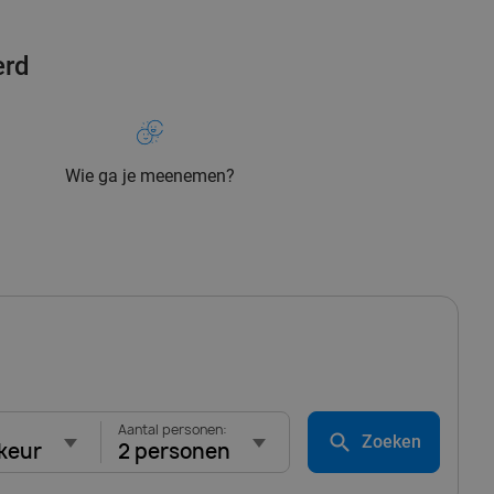
erd
Wie ga je meenemen?
Aantal personen:
Zoeken
keur
2 personen