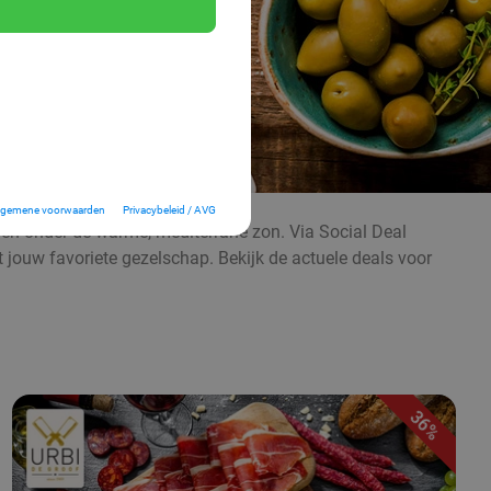
lgemene voorwaarden
Privacybeleid / AVG
even onder de warme, mediterrane zon. Via Social Deal
t jouw favoriete gezelschap. Bekijk de actuele deals voor
36%