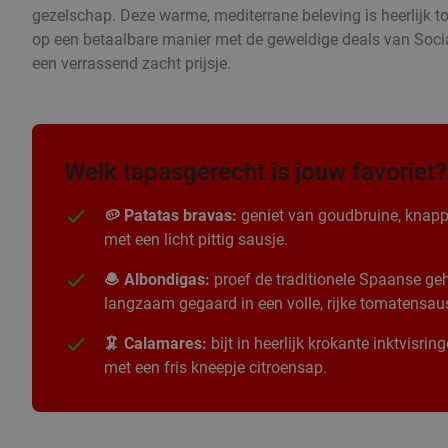
gezelschap. Deze warme, mediterrane beleving is heerlijk t
op een betaalbare manier met de geweldige deals van Socia
een verrassend zacht prijsje.
Welk tapasgerecht is jouw favoriet?
🥔 Patatas bravas:
geniet van goudbruine, knapp
met een licht pittig sausje.
🧆 Albondigas:
proef de traditionele Spaanse geha
langzaam gegaard in een volle, rijke tomatensau
🦑 Calamares:
bijt in heerlijk krokante inktvisri
met een fris kneepje citroensap.