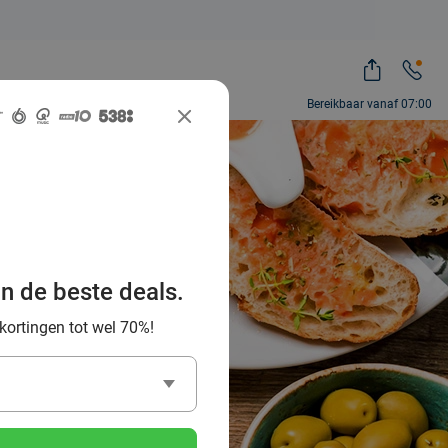
Bereikbaar vanaf 07:00
beste
uven en
an de beste deals.
 kortingen tot wel 70%!