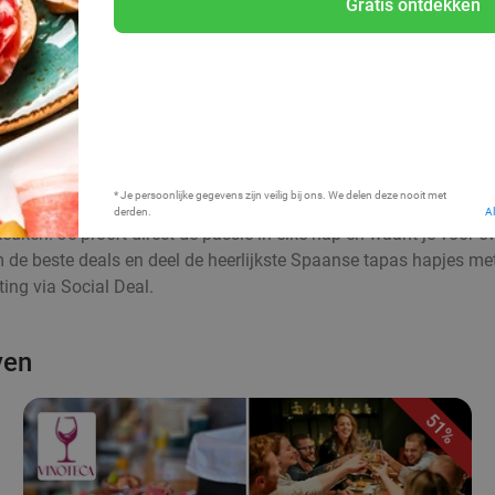
Gratis ontdekken
Bij mij in de buurt
* Je persoonlijke gegevens zijn veilig bij ons. We delen deze nooit met
derden.
A
euken. Je proeft direct de passie in elke hap en waant je voor 
aim de beste deals en deel de heerlijkste Spaanse tapas hapjes me
ing via Social Deal.
ven
51%