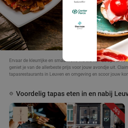
Ervaar de kleurrijke en smaakvolle wereld van de Spaanse k
geniet je van de allerbeste prijs voor jouw avondje uit. Cl
tapasrestaurants in Leuven en omgeving en scoor jouw kort
Voordelig tapas eten in en nabij Leu
🍲
36%