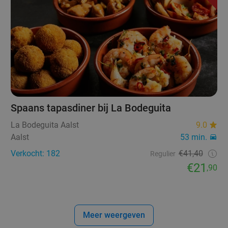
Spaans tapasdiner bij La Bodeguita
La Bodeguita Aalst
9.0
Aalst
53 min.
Verkocht: 182
€41,40
Regulier
€21
,90
Meer weergeven