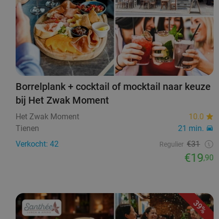
Borrelplank + cocktail of mocktail naar keuze
bij Het Zwak Moment
Het Zwak Moment
10.0
Tienen
21 min.
Verkocht: 42
€31
Regulier
€19
,90
39%