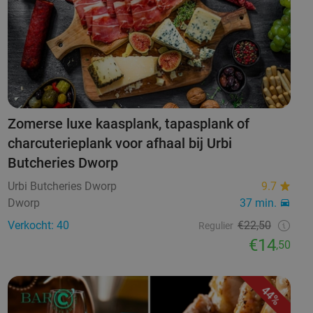
Zomerse luxe kaasplank, tapasplank of
charcuterieplank voor afhaal bij Urbi
Butcheries Dworp
Urbi Butcheries Dworp
9.7
Dworp
37 min.
Verkocht: 40
€22,50
Regulier
€14
,50
44%