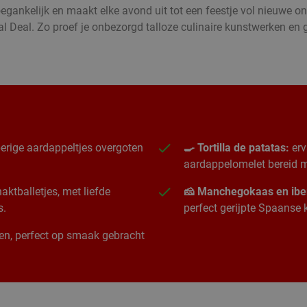
oegankelijk en maakt elke avond uit tot een feestje vol nieuwe 
l Deal. Zo proef je onbezorgd talloze culinaire kunstwerken e
erige aardappeltjes overgoten
🍳 Tortilla de patatas:
erv
aardappelomelet bereid me
ktballetjes, met liefde
🧀 Manchegokaas en ibe
s.
perfect gerijpte Spaanse
ngen, perfect op smaak gebracht