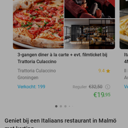
3-gangen diner à la carte + evt. filmticket bij
I
Trattoria Culaccino
4
Trattoria Culaccino
9.4
I
Groningen
A
Verkocht: 199
€32,50
V
Regulier
€19
,95
Geniet bij een Italiaans restaurant in Malmö