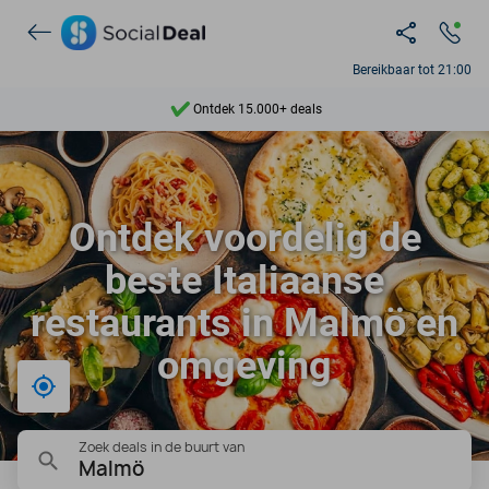
Bereikbaar tot 21:00
Ontdek 15.000+ deals
7 dagen per week beschikbaar
10+ miljoen leden
Ontdek voordelig de
9,4
beste Italiaanse
Ontdek 15.000+ deals
restaurants in Malmö en
omgeving
Bij mij in de buurt
Zoek deals in de buurt van
Malmö