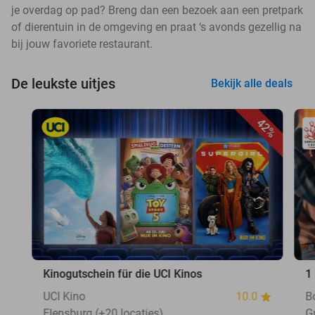
je overdag op pad? Breng dan een bezoek aan een pretpark
of dierentuin in de omgeving en praat ‘s avonds gezellig na
bij jouw favoriete restaurant.
De leukste uitjes
Bekijk alle deals
42%
Kinogutschein für die UCI Kinos
1
UCI Kino
10.0
B
Flensburg (+20 locaties)
G