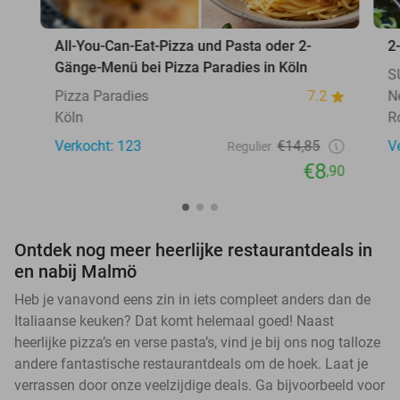
All-You-Can-Eat-Pizza und Pasta oder 2-
2
Gänge-Menü bei Pizza Paradies in Köln
S
Pizza Paradies
7.2
N
Köln
R
Verkocht: 123
€14,85
V
Regulier
€8
,90
Ontdek nog meer heerlijke restaurantdeals in
en nabij Malmö
Heb je vanavond eens zin in iets compleet anders dan de
Italiaanse keuken? Dat komt helemaal goed! Naast
heerlijke pizza’s en verse pasta’s, vind je bij ons nog talloze
andere fantastische restaurantdeals om de hoek. Laat je
verrassen door onze veelzijdige deals. Ga bijvoorbeeld voor