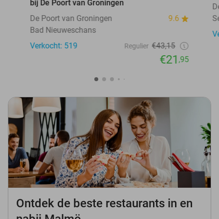
bij De Poort van Groningen
D
De Poort van Groningen
9.6
S
Bad Nieuweschans
V
Verkocht: 519
€43,15
Regulier
€21
,95
Ontdek de beste restaurants in en