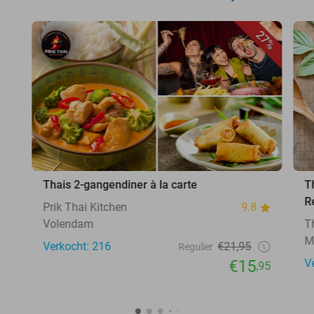
27%
Thais 2-gangendiner à la carte
T
R
Prik Thai Kitchen
9.8
Volendam
T
M
Verkocht: 216
€21,95
Regulier
€15
V
,95