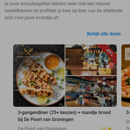
je jouw smaakpapillen telkens weer met een nieuwe
wereldkeuken en profiteer je keer op keer van de allerbeste
prijs voor jouw avondje uit.
Bekijk alle deals
49%
3-gangendiner (25+ keuzes) + mandje brood
3
bij De Poort van Groningen
D
De Poort van Groningen
9.6
S