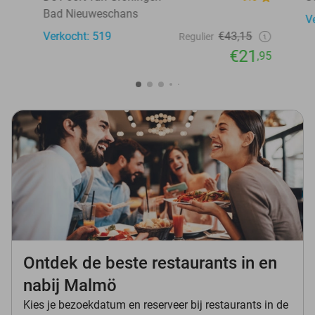
Bad Nieuweschans
V
Verkocht: 519
€43,15
Regulier
€21
,95
Ontdek de beste restaurants in en
nabij Malmö
Kies je bezoekdatum en reserveer bij restaurants in de