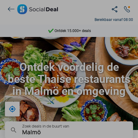
Bereikbaar vanaf 08:00
Ontdek 15.000+ deals
7 dagen per week beschikbaar
10+ miljoen leden
Ontdek voordelig de
9,4
beste Thaise restaurants
Ontdek 15.000+ deals
in Malmö en omgeving
Bij mij in de buurt
Zoek deals in de buurt van
Malmö