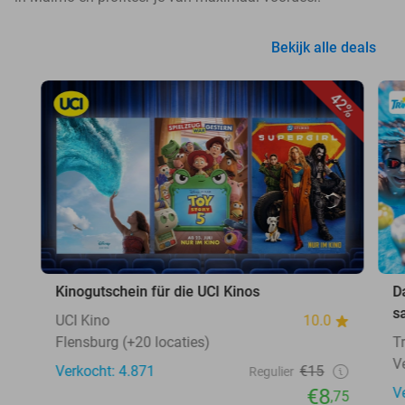
Bekijk alle deals
42%
Kinogutschein für die UCI Kinos
D
s
UCI Kino
10.0
Flensburg (+20 locaties)
T
V
Verkocht: 4.871
€15
Regulier
€8
V
,75