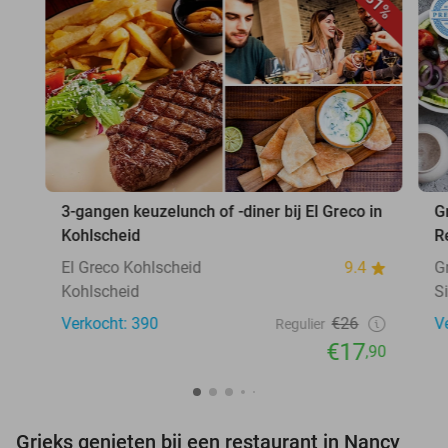
31%
3-gangen keuzelunch of -diner bij El Greco in
G
Kohlscheid
R
El Greco Kohlscheid
9.4
G
Kohlscheid
S
Verkocht: 390
€26
V
Regulier
€17
,90
Grieks genieten bij een restaurant in Nancy