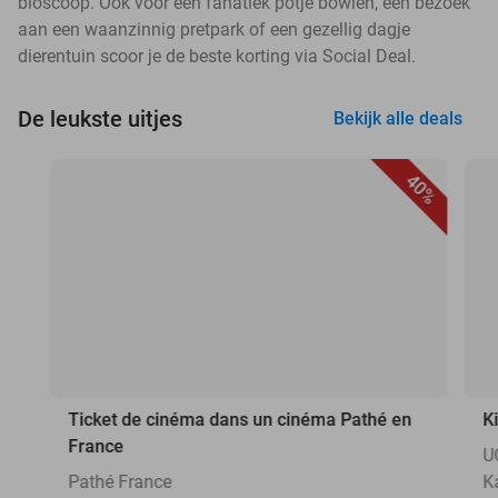
bioscoop. Ook voor een fanatiek potje bowlen, een bezoek
aan een waanzinnig pretpark of een gezellig dagje
dierentuin scoor je de beste korting via Social Deal.
De leukste uitjes
Bekijk alle deals
40%
Ticket de cinéma dans un cinéma Pathé en
K
France
U
Pathé France
K