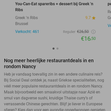
You-Can-Eat spareribs + dessert bij Greek 'n
p
Ribs
R
Greek 'n Ribs
9.7
G
Brussel
V
Verkocht: 461
€26,50
Regulier
€16
,50
Nog meer heerlijke restaurantdeals in en
rondom Nancy
Heb je vandaag toevallig zin in een andere culinaire reis?
Bij Social Deal ontdek je, naast Griekse specialiteiten, nog
véél meer populaire restaurantdeals in en rondom Nancy.
Maak bijvoorbeeld een smaakvol uitstapje naar Azië en
smul van dagverse sushi, kruidige Thaise curry’s of
verrassende Chinese gerechten. Blijf je liever in Europese
sferen? Kies dan voor een avondje ongedwongen genieten