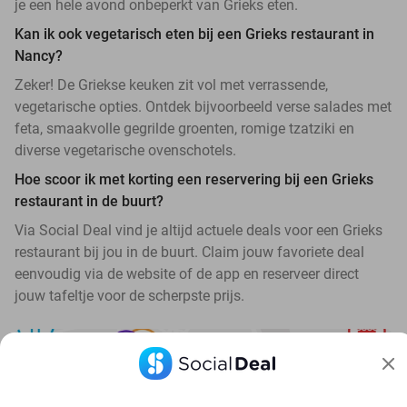
je een hele avond onbeperkt van Grieks eten.
Kan ik ook vegetarisch eten bij een Grieks restaurant in
Nancy?
Zeker! De Griekse keuken zit vol met verrassende,
vegetarische opties. Ontdek bijvoorbeeld verse salades met
feta, smaakvolle gegrilde groenten, romige tzatziki en
diverse vegetarische ovenschotels.
Hoe scoor ik met korting een reservering bij een Grieks
restaurant in de buurt?
Via Social Deal vind je altijd actuele deals voor een Grieks
restaurant bij jou in de buurt. Claim jouw favoriete deal
eenvoudig via de website of de app en reserveer direct
jouw tafeltje voor de scherpste prijs.