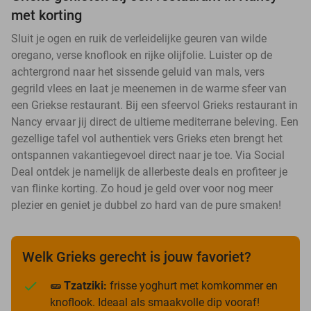
met korting
Sluit je ogen en ruik de verleidelijke geuren van wilde
oregano, verse knoflook en rijke olijfolie. Luister op de
achtergrond naar het sissende geluid van mals, vers
gegrild vlees en laat je meenemen in de warme sfeer van
een Griekse restaurant. Bij een sfeervol Grieks restaurant in
Nancy ervaar jij direct de ultieme mediterrane beleving. Een
gezellige tafel vol authentiek vers Grieks eten brengt het
ontspannen vakantiegevoel direct naar je toe. Via Social
Deal ontdek je namelijk de allerbeste deals en profiteer je
van flinke korting. Zo houd je geld over voor nog meer
plezier en geniet je dubbel zo hard van de pure smaken!
Welk Grieks gerecht is jouw favoriet?
🥒 Tzatziki:
frisse yoghurt met komkommer en
knoflook. Ideaal als smaakvolle dip vooraf!