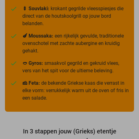
🍢 Souvlaki:
krokant gegrilde vleesspiesjes die
direct van de houtskoolgrill op jouw bord
belanden.
🍆 Moussaka:
een rijkelijk gevulde, traditionele
ovenschotel met zachte aubergine en kruidig
gehakt.
🥙 Gyros:
smaakvol gegrild en gekruid vlees,
vers van het spit voor de ultieme beleving.
🧀 Feta:
de bekende Griekse kaas die verrast in
elke vorm: verrukkelijk warm uit de oven of fris in
een salade.
In 3 stappen jouw (Grieks) etentje