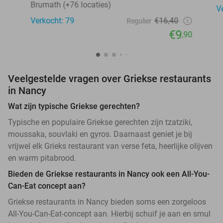
Brumath (+76 locaties)
V
Verkocht: 79
€16,40
Regulier
€9
,90
Veelgestelde vragen over Griekse restaurants
in Nancy
Wat zijn typische Griekse gerechten?
Typische en populaire Griekse gerechten zijn tzatziki,
moussaka, souvlaki en gyros. Daarnaast geniet je bij
vrijwel elk Grieks restaurant van verse feta, heerlijke olijven
en warm pitabrood.
Bieden de Griekse restaurants in Nancy ook een All-You-
Can-Eat concept aan?
Griekse restaurants in Nancy bieden soms een zorgeloos
All-You-Can-Eat-concept aan. Hierbij schuif je aan en smul