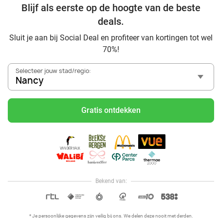
Blijf als eerste op de hoogte van de beste
Ontdek alle topdeals in jouw omgeving
deals.
Sluit je aan bij Social Deal en profiteer van kortingen tot wel
70%!
Selecteer jouw stad/regio:
Nancy
Voordelig genieten in Nancy: haal deal-inspiratie uit onze
blogs
Gratis ontdekken
Visitez Eauzone SPA à prix réduit à Nancy
Allez au spa à Nancy et ses environs
Petit-déjeuner et lunch à Nancy
Mangez des sushis à Nancy
Mangez à volonté à Nancy
Bekend van:
OPEN IN APP
* Je persoonlijke gegevens zijn veilig bij ons. We delen deze nooit met derden.