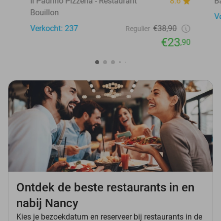
Il Padrino Pizzeria - Restaurant
8.6
B
Bouillon
V
Verkocht: 237
€38,90
Regulier
€23
,90
Ontdek de beste restaurants in en
nabij Nancy
Kies je bezoekdatum en reserveer bij restaurants in de