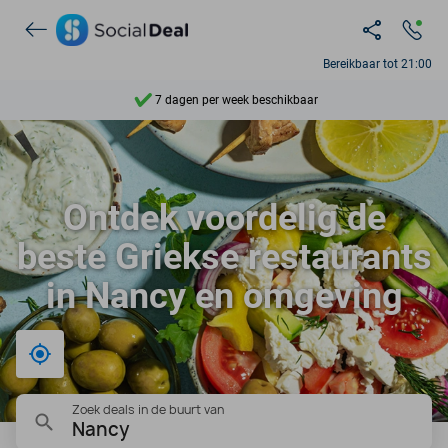
Ontdek 15.000+ deals
7 dagen per week beschikbaar
Bereikbaar tot 21:00
10+ miljoen leden
9,4
Ontdek 15.000+ deals
Ontdek voordelig de
beste Griekse restaurants
in Nancy en omgeving
Bij mij in de buurt
Zoek deals in de buurt van
Nancy