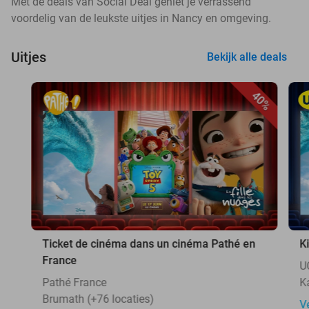
Met de deals van Social Deal geniet je verrassend
voordelig van de leukste uitjes in Nancy en omgeving.
Uitjes
Bekijk alle deals
40%
Ticket de cinéma dans un cinéma Pathé en
K
France
U
Pathé France
K
Brumath (+76 locaties)
V