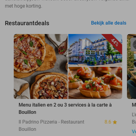
met hoge korting.
Restaurantdeals
Bekijk alle deals
44%
Menu italien en 2 ou 3 services à la carte à
M
Bouillon
L
Il Padrino Pizzeria - Restaurant
8.6
B
Bouillon
V