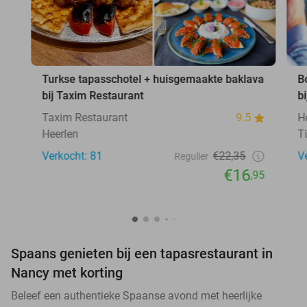
Turkse tapasschotel + huisgemaakte baklava
B
bij Taxim Restaurant
b
Taxim Restaurant
9.5
H
Heerlen
T
Verkocht: 81
€22,35
V
Regulier
€16
,95
Spaans genieten bij een tapasrestaurant in
Nancy met korting
Beleef een authentieke Spaanse avond met heerlijke