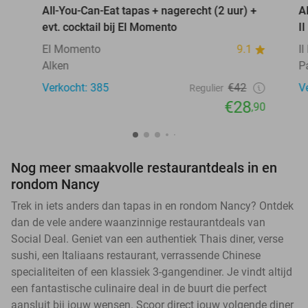
All-You-Can-Eat tapas + nagerecht (2 uur) +
A
evt. cocktail bij El Momento
I
El Momento
9.1
I
Alken
P
Verkocht: 385
€42
V
Regulier
€28
,90
Nog meer smaakvolle restaurantdeals in en
rondom Nancy
Trek in iets anders dan tapas in en rondom Nancy? Ontdek
dan de vele andere waanzinnige restaurantdeals van
Social Deal. Geniet van een authentiek Thais diner, verse
sushi, een Italiaans restaurant, verrassende Chinese
specialiteiten of een klassiek 3-gangendiner. Je vindt altijd
een fantastische culinaire deal in de buurt die perfect
aansluit bij jouw wensen. Scoor direct jouw volgende diner