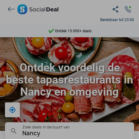
Bereikbaar tot 23:00
Ontdek 15.000+ deals
7 dagen per week beschikbaar
10+ miljoen leden
Ontdek voordelig de
9,4
beste tapasrestaurants in
Ontdek 15.000+ deals
Nancy en omgeving
Bij mij in de buurt
Zoek deals in de buurt van
Nancy