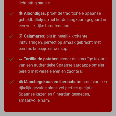
licht pittig sausje.
🧆 Albondigas:
proef de traditionele Spaanse
gehaktballetjes, met liefde langzaam gegaard in
een volle, rijke tomatensaus.
🦑 Calamares:
bijt in heerlijk krokante
inktvisringen, perfect op smaak gebracht met
een fris kneepje citroensap.
🍳 Tortilla de patatas:
ervaar de smeuïge textuur
van een authentieke Spaanse aardappelomelet
bereid met verse eieren en zachte ui.
🧀 Manchegokaas en ibericoham:
smul van een
rijkelijk gevulde plank vol perfect gerijpte
Spaanse kazen en flinterdun gesneden,
smaakvolle ham.