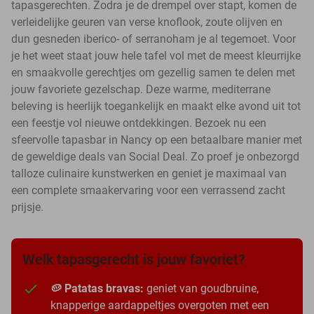
tapasgerechten. Zodra je de drempel over stapt, komen de
verleidelijke geuren van verse knoflook, zoute olijven en
dun gesneden iberico- of serranoham je al tegemoet. Voor
je het weet staat jouw hele tafel vol met de meest kleurrijke
en smaakvolle gerechtjes om gezellig samen te delen met
jouw favoriete gezelschap. Deze warme, mediterrane
beleving is heerlijk toegankelijk en maakt elke avond uit tot
een feestje vol nieuwe ontdekkingen. Bezoek nu een
sfeervolle tapasbar in Nancy op een betaalbare manier met
de geweldige deals van Social Deal. Zo proef je onbezorgd
talloze culinaire kunstwerken en geniet je maximaal van
een complete smaakervaring voor een verrassend zacht
prijsje.
Welk tapasgerecht is jouw favoriet?
🥔 Patatas bravas:
geniet van goudbruine,
knapperige aardappeltjes overgoten met een