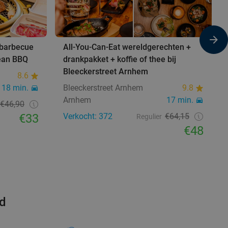
 barbecue
All-You-Can-Eat wereldgerechten +
rean BBQ
drankpakket + koffie of thee bij
Bleeckerstreet Arnhem
8.6
18 min.
Bleeckerstreet Arnhem
9.8
Arnhem
17 min.
€46,90
€33
Verkocht: 372
€64,15
Regulier
€48
rd