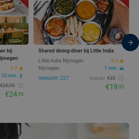
er bij
Shared dining-diner bij Little India
 Nijmegen
Little India Nijmegen
9.2
9.8
Nijmegen
1 min.
10 min.
Verkocht: 227
€33
Regulier
€35,95
€19
,95
€24
,95