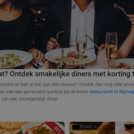
at? Ontdek smakelijke diners met korting 
erkend en ben je toe aan iets nieuws? Ontdek dan nog vele ander
nnis met een gevarieerd aanbod bij de beste
restaurants in Nijme
van een onvergetelijk diner.
36%