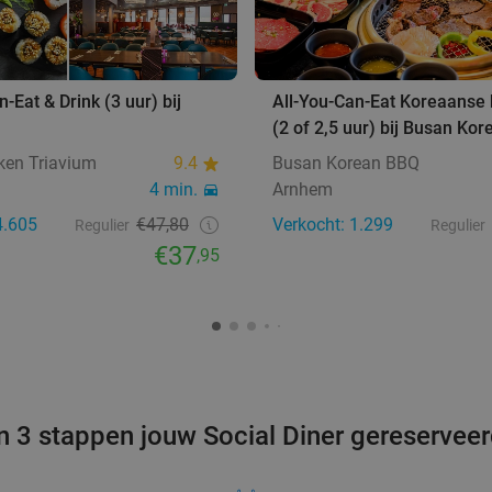
-Eat & Drink (3 uur) bij
All-You-Can-Eat Koreaanse
(2 of 2,5 uur) bij Busan Ko
ken Triavium
9.4
Busan Korean BBQ
4 min.
Arnhem
4.605
€47,80
Verkocht: 1.299
Regulier
Regulier
€37
,95
n 3 stappen jouw Social Diner gereservee