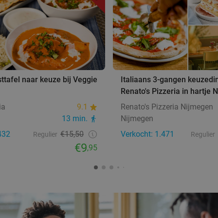
sttafel naar keuze bij Veggie
Italiaans 3-gangen keuzedin
Renato's Pizzeria in hartje
ia
9.1
Renato's Pizzeria Nijmegen
13 min.
Nijmegen
432
€15,50
Verkocht: 1.471
Regulier
Regulier
€9
,95