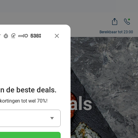
Bereikbaar tot 23:00
an de beste deals.
n-Eat deals
 kortingen tot wel 70%!
l Deal