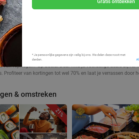
Gratis ontdekken
* Je persoonlijke gegevens zijn veilig bij ons. We delen deze nooit met
derden.
A
ts van Nijmegen? Op Social Deal vind je voordelige deals bij All
es. Profiteer van kortingen tot wel 70% en laat je verrassen doo
megen & omstreken
21%