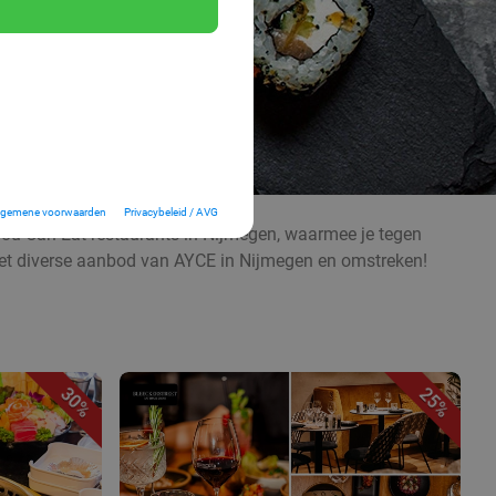
lgemene voorwaarden
Privacybeleid / AVG
-You-Can-Eat restaurants in Nijmegen, waarmee je tegen
r het diverse aanbod van AYCE in Nijmegen en omstreken!
30%
25%