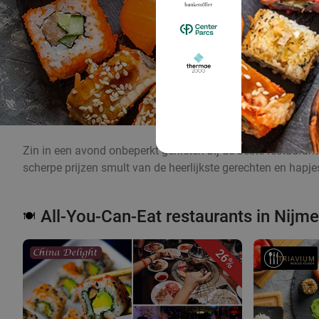
Zin in een avond onbeperkt genieten bij de beste restauran
scherpe prijzen smult van de heerlijkste gerechten en hapj
All-You-Can-Eat restaurants in Nij
🍽️
26%