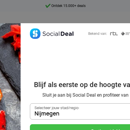
Ontdek 15.000+ deals
7 dagen per week beschikbaar
10+ miljoen leden
Bekend van:
9,4
Ontdek 15.000+ deals
Blijf als eerste op de hoogte v
beste All-You-Ca
Sluit je aan bij Social Deal en profiteer van
Selecteer jouw stad/regio:
jmegen met Socia
Nijmegen