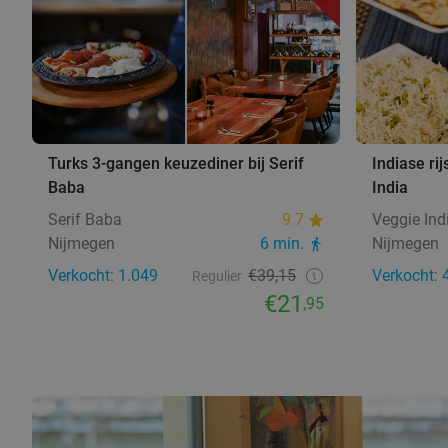
Turks 3-gangen keuzediner bij Serif
Indiase rij
Baba
India
Serif Baba
9.7
Veggie Ind
Nijmegen
6 min.
Nijmegen
Verkocht: 1.049
€39,15
Verkocht: 
Regulier
€21
,95