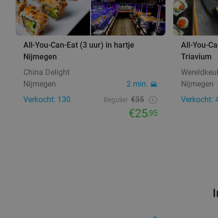
All-You-Can-Eat (3 uur) in hartje
All-You-Can
Nijmegen
Triavium
China Delight
Wereldkeu
Nijmegen
2 min.
Nijmegen
Verkocht: 130
€35
Verkocht: 
Regulier
€25
,95
I