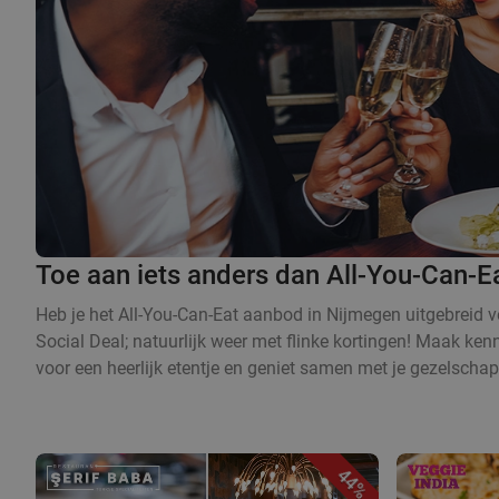
Toe aan iets anders dan All-You-Can-E
Heb je het All-You-Can-Eat aanbod in Nijmegen uitgebreid v
Social Deal; natuurlijk weer met flinke kortingen! Maak ke
voor een heerlijk etentje en geniet samen met je gezelschap 
44%