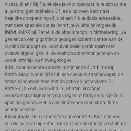
niveau tillen? Bij Pathé kies je voor spectaculaire extra’s die
al je zintuigen prikkelen. Of je nu op zoek bent naar
heerlijke ontspanning of juist een flinke dosis adrenaline:
met deze speciale opties wordt jouw uitje onvergetelijk.
IMAX:
IMAX bij Pathé is de absolute top in filmbeleving. Je
geniet van een gigantisch gebogen scherm dat tot aan de
randen doorloopt en loepzuiver beeld combineert met
overweldigend geluid. Je voelt de actie tot in je tenen en
wordt letterlijk de film ingezogen.
4DX:
Voor de echte daredevils zijn er de 4DX films bij
Pathé. Maar wat is 4DX? In een speciale zaal bewegen de
zetels synchroon mee met de actie op het scherm. Bij
Pathe 4DX voel je de wind in je haren, ervaar je
weersomstandigheden zoals regen of mist, en ruik je zelfs
speciale geuren. Het is een zinderende manier om films
écht te beleven!
Relax Seats:
Ben je meer toe aan comfort? Kies dan voor
een Relax Seat bij Pathé. Dit zijn luxe, elektrisch verstelbare
zetels waarmee je bijna helemaal plat kunt liggen. Kies jij