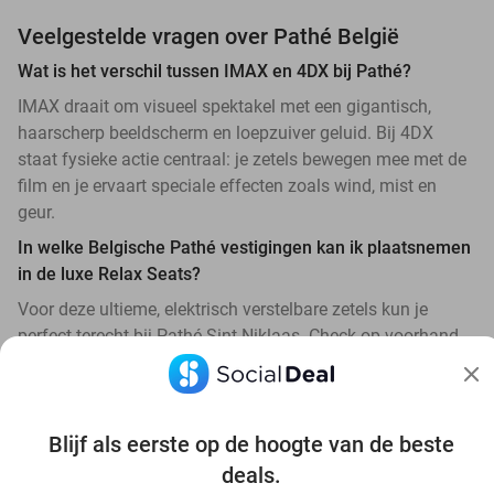
Veelgestelde vragen over Pathé België
Wat is het verschil tussen IMAX en 4DX bij Pathé?
IMAX draait om visueel spektakel met een gigantisch,
haarscherp beeldscherm en loepzuiver geluid. Bij 4DX
staat fysieke actie centraal: je zetels bewegen mee met de
film en je ervaart speciale effecten zoals wind, mist en
geur.
In welke Belgische Pathé vestigingen kan ik plaatsnemen
in de luxe Relax Seats?
Voor deze ultieme, elektrisch verstelbare zetels kun je
perfect terecht bij Pathé Sint-Niklaas. Check op voorhand
altijd even de actuele acties op Social Deal om jouw plekje
met korting te bemachtigen.
Geldt de korting voor alle films in de cinema?
Blijf als eerste op de hoogte van de beste
Onze vouchers zijn standaard geldig voor alle reguliere
deals.
films. Kies je voor een speciale beleving zoals IMAX of