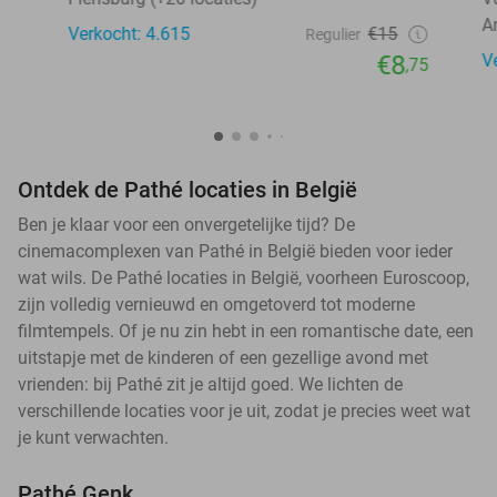
A
Verkocht: 4.615
€15
Regulier
€8
V
,75
Ontdek de Pathé locaties in België
Ben je klaar voor een onvergetelijke tijd? De
cinemacomplexen van Pathé in België bieden voor ieder
wat wils. De Pathé locaties in België, voorheen Euroscoop,
zijn volledig vernieuwd en omgetoverd tot moderne
filmtempels. Of je nu zin hebt in een romantische date, een
uitstapje met de kinderen of een gezellige avond met
vrienden: bij Pathé zit je altijd goed. We lichten de
verschillende locaties voor je uit, zodat je precies weet wat
je kunt verwachten.
Pathé Genk