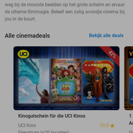
weg bij de mooiste beelden op het grote scherm en ervaar
de ultieme filmmagie. Beleef een zalig avondje cinema bij
jou in de buurt.
Alle cinemadeals
Bekijk alle deals
42%
Kinogutschein für die UCI Kinos
1
A
UCI Kino
10.0
Flensburg (+20 locaties)
V