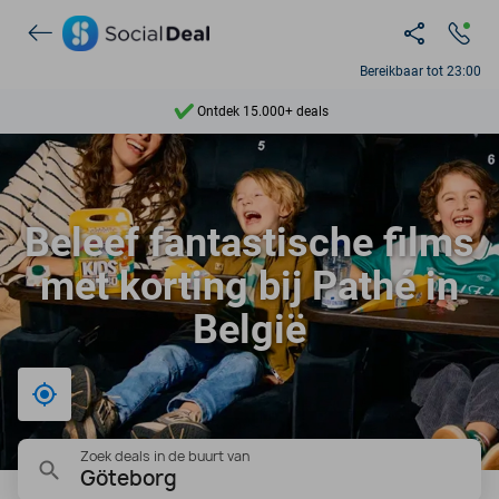
Bereikbaar tot 23:00
Ontdek 15.000+ deals
7 dagen per week beschikbaar
10+ miljoen leden
Beleef fantastische films
9,4
met korting bij Pathé in
Ontdek 15.000+ deals
België
Bij mij in de buurt
Zoek deals in de buurt van
Göteborg