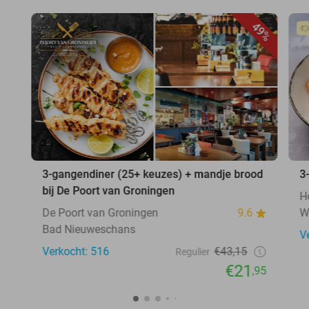
49%
3-gangendiner (25+ keuzes) + mandje brood
3
bij De Poort van Groningen
H
De Poort van Groningen
9.6
W
Bad Nieuweschans
V
Verkocht: 516
€43,15
Regulier
€21
,95