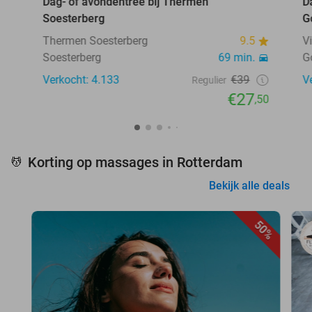
Dag- of avondentree bij Thermen
D
Soesterberg
G
Thermen Soesterberg
9.5
V
Soesterberg
69 min.
G
Verkocht: 4.133
€39
V
Regulier
€27
,50
Korting op massages in Rotterdam
💆
Bekijk alle deals
50%