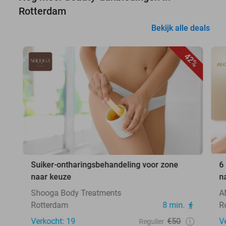
Rotterdam
Bekijk alle deals
42%
Suiker-ontharingsbehandeling voor zone
6
naar keuze
n
Shooga Body Treatments
A
Rotterdam
8 min.
R
Verkocht: 19
€50
V
Regulier