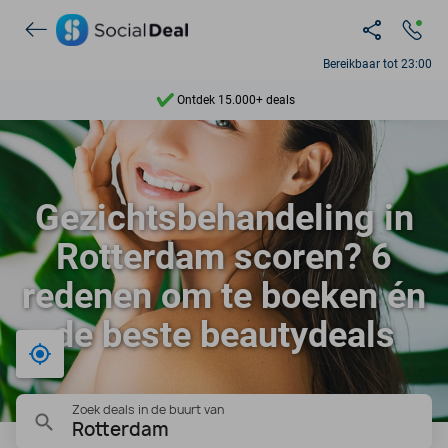
Bereikbaar tot 23:00
Ontdek 15.000+ deals
7 dagen per week beschikbaar
10+ miljoen leden
Gezichtsbehandeling in
9,4
Rotterdam scoren? 6
Ontdek 15.000+ deals
redenen om te boeken én
de beste beautydeals
Bij mij in de buurt
Zoek deals in de buurt van
Rotterdam