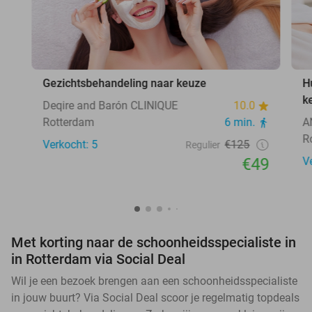
Gezichtsbehandeling naar keuze
H
k
Deqire and Barón CLINIQUE
10.0
Rotterdam
6 min.
A
R
Verkocht: 5
€125
Regulier
€49
V
Met korting naar de schoonheidsspecialiste in
in Rotterdam via Social Deal
Wil je een bezoek brengen aan een schoonheidsspecialiste
in jouw buurt? Via Social Deal scoor je regelmatig topdeals