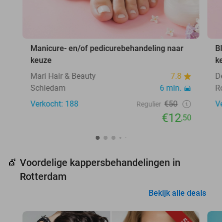
Manicure- en/of pedicurebehandeling naar
B
keuze
k
Mari Hair & Beauty
7.8
D
Schiedam
6 min.
R
Verkocht: 188
€50
V
Regulier
€12
,50
Voordelige kappersbehandelingen in
💇
Rotterdam
Bekijk alle deals