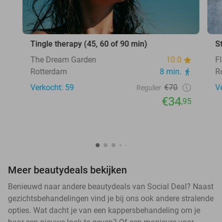
Tingle therapy (45, 60 of 90 min)
S
The Dream Garden
10.0
F
Rotterdam
8 min.
R
Verkocht: 59
€70
V
Regulier
€34
,95
Meer beautydeals bekijken
Benieuwd naar andere beautydeals van Social Deal? Naast
gezichtsbehandelingen vind je bij ons ook andere stralende
opties. Wat dacht je van een kappersbehandeling om je