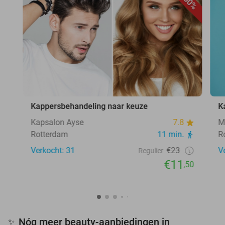
50%
Kappersbehandeling naar keuze
K
Kapsalon Ayse
7.8
M
Rotterdam
11 min.
R
Verkocht: 31
€23
V
Regulier
€11
,50
Nóg meer beauty-aanbiedingen in
✨