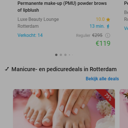
Permanente make-up (PMU) powder brows
P
of lipblush
B
Luxe Beauty Lounge
10.0
R
Rotterdam
13 min.
V
Verkocht: 14
€295
Regulier
€119
Manicure- en pedicuredeals in Rotterdam
💅
Bekijk alle deals
75%