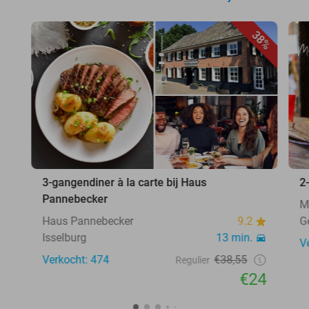
38%
3-gangendiner à la carte bij Haus
2
Pannebecker
M
Haus Pannebecker
9.2
G
Isselburg
13 min.
V
Verkocht: 474
€38,55
Regulier
€24