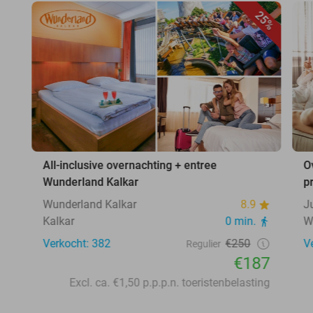
25%
All-inclusive overnachting + entree
O
Wunderland Kalkar
p
Wunderland Kalkar
8.9
J
Kalkar
0 min.
W
Verkocht: 382
€250
V
Regulier
€187
Excl. ca. €1,50 p.p.p.n. toeristenbelasting