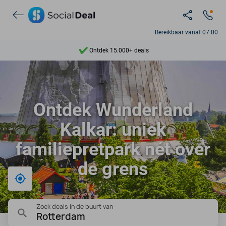
Bereikbaar vanaf 07:00
Ontdek 15.000+ deals
7 dagen per week beschikbaar
10+ miljoen leden
Ontdek Wunderland
9,4
Kalkar: uniek
Ontdek 15.000+ deals
familiepretpark nét over
de grens
Bij mij in de buurt
Zoek deals in de buurt van
Rotterdam