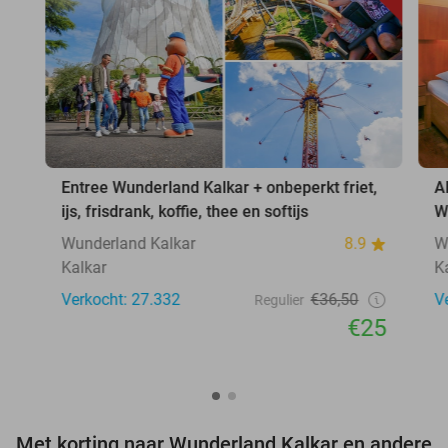
Entree Wunderland Kalkar + onbeperkt friet,
A
ijs, frisdrank, koffie, thee en softijs
W
Wunderland Kalkar
8.9
W
Kalkar
K
Verkocht: 27.332
€36,50
V
Regulier
€25
Met korting naar Wunderland Kalkar en andere