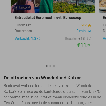
Entreeticket Euromast + evt. Euroscoop
E
Euromast
9.2
F
Rotterdam
2 min.
D
Verkocht: 1.376
€18
V
Regulier
€11
,50
De attracties van Wunderland Kalkar
Benieuwd wat er allemaal te beleven valt in Wunderland
Kalkar? Spin mee op de kantelende draaischijf van Disk ‘O’,
schommel mee in de Pirat of maak eindeloze rondjes in de
Tea Cups. Raas mee in de spannende achtbaan, zoek het